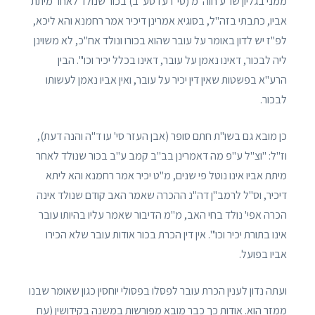
ממני בגליון שו"ע חוה"מ (סי' רעז סע' ב) בכור שנולד לאחר מיתת
אביו, כתבתי בזה"ל, בסוגיא אמרינן דיכיר אמר רחמנא והא ליכא,
לפ"ז יש לדון באומר על עובר שהוא בכורו ונולד אח"כ, לא משוינן
ליה לבכור, דאינו נאמן על עובר, דאינו בכלל יכיר וכו'". הבין
הרע"א בפשטות שאין דין יכיר על עובר, ואין אביו נאמן לעשותו
לבכור.
כן מובא גם בשו"ת חתם סופר (אבן העזר סי' עו ד"ה והנה דעת),
וז"ל: "וצ"ל ע"פ מה דאמרינן בב"ב קמב ע"ב בכור שנולד לאחר
מיתת אביו אינו נוטל פי שנים, מ"ט יכיר אמר רחמנא והא ליתא
דיכיר, וס"ל לרמב"ן דה"נ ההכרה שאמר האב קודם שנולד אינה
הכרה אפי' נולד בחי האב, מ"מ הדיבור שאמר עליו בהיותו עובר
אינו בתורת יכיר וכו'". אין דין הכרת בכור אודות עובר שלא הכירו
אביו בפועל.
ועתה נדון לענין הכרת עובר לפסלו בפסולי יוחסין כגון שאומר שבנו
ממזר הוא. אודות כך כבר מובא מפורשות במשנה בקידושין (עח