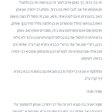
זה בני בכור, כך נאמן אדם לומר זה בן גרושה וזה בן חלוצה".
מנאמנותו של אב לגבי היות בנו בכור, מסיק רבי יהודה שנאמן
האב בהצהרתו זו גם לענין אחר, והוא, שבן זה פסול לכהונה משום
היותו בן גרושה (חלל מהתורה) או בן חלוצה (חלל מדרבנן). ואולם,
חכמים שם אינם מסכימים עמו בזה, וסוברים שאין האב נאמן
בהצהרתו זו לפסול את בנו (ביחס להצהרתו שבנו בכור לא פליגי
רבנן, רש"י שם, ועי' עוד ברש"י בבבא בתרא קכז ע"ב אודות זה).
ומבארת שם הגמרא מה לומדים רבנן מהפסוק שמביא רבי יהודה
כראיה לשיטתו.
מחלוקת זו שבין רבי יהודה ורבנן מובאת גם במסכת בבא בתרא
דף קכז ע"ב.
סוגיה שניה
סוגיה שניה בה מובא דינו זה של רבי יהודה, שניתן להסתמך על
הצהרת האב אודות בנו, היא ביבמות מז ע"א. שם מובא: "מעשה