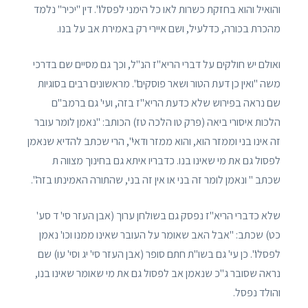
והואיל והוא בחזקת כשרות לאו כל הימני לפסלו". דין "יכיר" נלמד
מהכרת בכורה, כדלעיל, ושם איירי רק באמירת אב על בנו.
ואולם יש חולקים על דברי הריא"ז הנ"ל, וכך גם מסיים שם בדרכי
משה "ואין כן דעת הטור ושאר פוסקים". מראשונים רבים בסוגיות
שם נראה בפירוש שלא כדעת הריא"ז בזה, ועי' גם ברמב"ם
הלכות איסורי ביאה (פרק טו הלכה טז) הכותב: "נאמן לומר עובר
זה אינו בני וממזר הוא, והוא ממזר ודאי", הרי שכתב להדיא שנאמן
לפסול גם את מי שאינו בנו. כדבריו איתא גם בחינוך מצווה ת
שכתב " ונאמן לומר זה בני או אין זה בני, שהתורה האמינתו בזה".
שלא כדברי הריא"ז נפסק גם בשולחן ערוך (אבן העזר סי' ד סע'
כט) שכתב: "אבל האב שאומר על העובר שאינו ממנו וכו' נאמן
לפסלו". כן עי' גם בשו"ת חתם סופר (אבן העזר סי' יג וסי' עו) שם
נראה שסובר ג"כ שנאמן אב לפסול גם את מי שאומר שאינו בנו,
והולד נפסל.