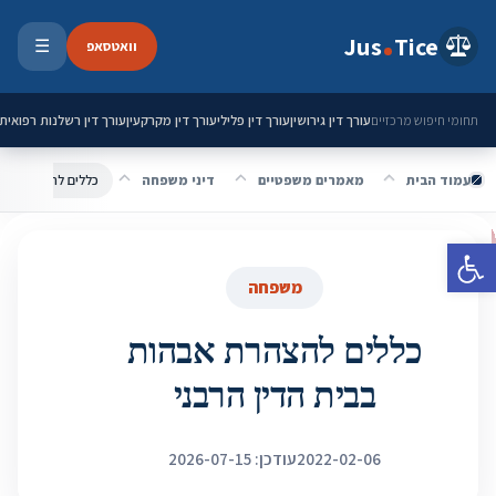
ילוג לתוכן
Jus
Tice
וואטסאפ
☰
פתיחת 
עורך דין גירושין
עורך דין פלילי
עורך דין מקרקעין
עורך דין רשלנות רפואית
תחומי חיפוש מרכזיים
עמוד הבית
מאמרים משפטיים
דיני משפחה
כללים להצהרת אבהו
פתח סרגל נגישות
משפחה
כללים להצהרת אבהות
בבית הדין הרבני
2022-02-06
עודכן: 2026-07-15