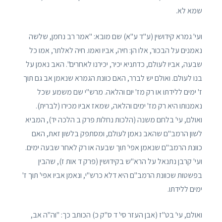
שמא לא.
ועי' גמרא קידושין (ע"ד ע"א) שם מובא: "אמר רב נחמן, שלשה
נאמנים על הבכור, אלו הן: חיה, אביו ואמו. חיה לאלתר, אמו כל
שבעה, אביו לעולם, כדתניא יכיר, יכירנו לאחרים". האב נאמן על
בנו לעולם. ואולם יש לברר, האם כוונת הגמרא שנאמן אב גם תוך
ז' ימים ללידתו או רק מז' יום והלאה. מרש"י שם משמע שכל
נאמנותו היא רק מז' ימים והלאה, שמאז אביו מכירו (לברית).
ואולם, עי' בלחם משנה (הלכות נחלות פרק ב הלכה יד), המביא
לשון הרמב"ם שהאב נאמן לעולם, ומסתפק בלשון זאת, האם
כוונת הרמב"ם שנאמן אפי' תוך שבעה או רק לאחר שבעה ימים.
ועי' קרבן נתנאל על הרא"ש בקידושין (פרק ד אות ז), שהבין
בפשטות שכוונת הרמב"ם היא דלא כרש"י, ונאמן אביו אפי' תוך ז'
ימים ללידתו.
ואולם, עי' בט"ז (אבן העזר סי' ד ס"ק כ) הכותב כך: "וה"ה אב,