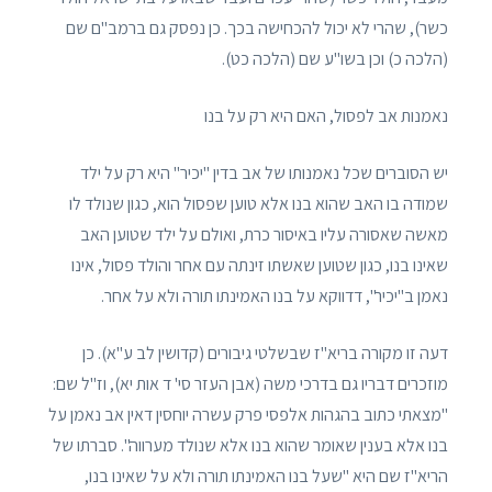
כשר), שהרי לא יכול להכחישה בכך. כן נפסק גם ברמב"ם שם
(הלכה כ) וכן בשו"ע שם (הלכה כט).
נאמנות אב לפסול, האם היא רק על בנו
יש הסוברים שכל נאמנותו של אב בדין "יכיר" היא רק על ילד
שמודה בו האב שהוא בנו אלא טוען שפסול הוא, כגון שנולד לו
מאשה שאסורה עליו באיסור כרת, ואולם על ילד שטוען האב
שאינו בנו, כגון שטוען שאשתו זינתה עם אחר והולד פסול, אינו
נאמן ב"יכיר", דדווקא על בנו האמינתו תורה ולא על אחר.
דעה זו מקורה בריא"ז שבשלטי גיבורים (קדושין לב ע"א). כן
מוזכרים דבריו גם בדרכי משה (אבן העזר סי' ד אות יא), וז"ל שם:
"מצאתי כתוב בהגהות אלפסי פרק עשרה יוחסין דאין אב נאמן על
בנו אלא בענין שאומר שהוא בנו אלא שנולד מערווה". סברתו של
הריא"ז שם היא "שעל בנו האמינתו תורה ולא על שאינו בנו,