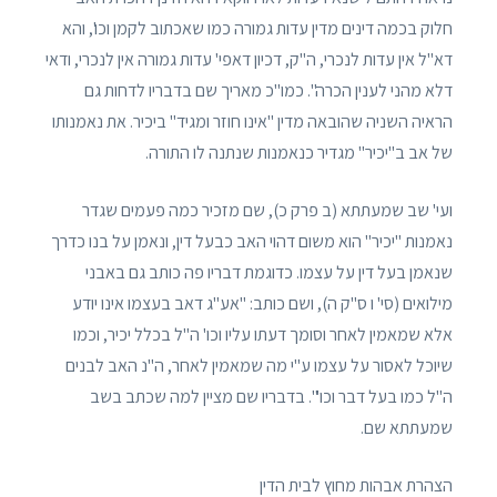
חלוק בכמה דינים מדין עדות גמורה כמו שאכתוב לקמן וכו', והא
דא"ל אין עדות לנכרי, ה"ק, דכיון דאפי' עדות גמורה אין לנכרי, ודאי
דלא מהני לענין הכרה". כמו"כ מאריך שם בדבריו לדחות גם
הראיה השניה שהובאה מדין "אינו חוזר ומגיד" ביכיר. את נאמנותו
של אב ב"יכיר" מגדיר כנאמנות שנתנה לו התורה.
ועי' שב שמעתתא (ב פרק כ), שם מזכיר כמה פעמים שגדר
נאמנות "יכיר" הוא משום דהוי האב כבעל דין, ונאמן על בנו כדרך
שנאמן בעל דין על עצמו. כדוגמת דבריו פה כותב גם באבני
מילואים (סי' ו ס"ק ה), ושם כותב: "אע"ג דאב בעצמו אינו יודע
אלא שמאמין לאחר וסומך דעתו עליו וכו' ה"ל בכלל יכיר, וכמו
שיוכל לאסור על עצמו ע"י מה שמאמין לאחר, ה"נ האב לבנים
ה"ל כמו בעל דבר וכו'". בדבריו שם מציין למה שכתב בשב
שמעתתא שם.
הצהרת אבהות מחוץ לבית הדין