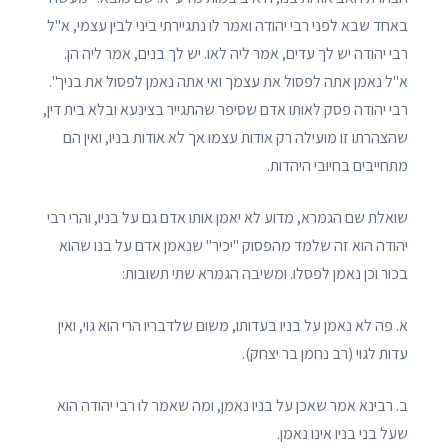
באחד שבא לפני רבי יהודה ואמר לו נתגיירתי ביני לבין עצמי, א"ל
רבי יהודה יש לך עדים, אמר ליה לאו. יש לך בנים, אמר ליה הן.
א"ל נאמן אתה לפסול את עצמך ואי אתה נאמן לפסול את בניך".
רבי יהודה פסק לאותו אדם שסיפר שהתגייר בצינעא ובלא בית דין,
שהצהרתו זו מועילה רק אודות עצמו אך לא אודות בניו, ואין הם
מתחייבים בחיובי היהדות.
שואלת שם הגמרא, מדוע לא יאמן אותו אדם גם על בניו, והרי רבי
יהודה הוא זה שלמד מהפסוק "יכיר" שנאמן אדם על בנו שהוא
בכור וכן נאמן לפסלו. ומשיבה הגמרא שתי תשובות:
א. פה לא נאמן על בניו בעדותו, משום שלדבריו הרי הוא גוי, ואין
עדות לגוי (רב נחמן בר יצחק).
ב. רבינא אמר שאכן על בניו נאמן, ומה שאמר לו רבי יהודה הוא
שעל בני בניו אינו נאמן.