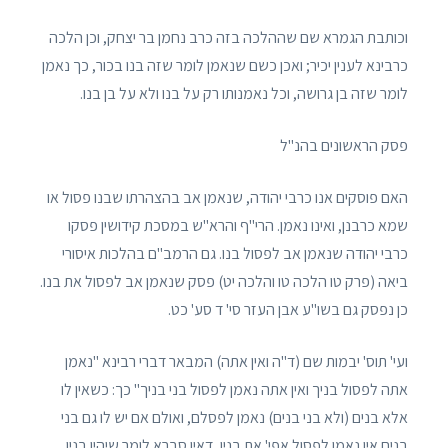
וכותבת הגמרא שם שההלכה בזה כרב נחמן בר יצחק, וכן הלכה
כרבינא לענין יכיר; ואכן כשם שנאמן לומר שזה בנו בכור, כך נאמן
לומר שזה בן גרושה, וכל נאמנותו רק על בנו ולא על בן בנו.
פסק הראשונים בהנ"ל
האם פוסקים אנו כרבי יהודה, שנאמן אב בהצהרתו שבנו פסול או
שמא כרבנן, ואינו נאמן. הרי"ף והרא"ש במסכת קידושין פסקו
כרבי יהודה שנאמן אב לפסול בנו. גם הרמב"ם בהלכות איסורי
ביאה (פרק טו הלכה טו והלכה יט) פסק שנאמן אב לפסול את בנו.
כן נפסק גם בשו"ע אבן העזר סי' ד סע' כט.
ועי' תוס' יבמות שם (ד"ה ואין אתה) המבאר דברי רבינא "נאמן
אתה לפסול בניך ואין אתה נאמן לפסול בני בניך" כך: כשאין לו
אלא בנים (ולא בני בנים) נאמן לפסלם, ואולם אם יש לו גם בני
בנים אין נאמן לפסול אפי' את בניו, דאין סברא לומר שיהיו בניו