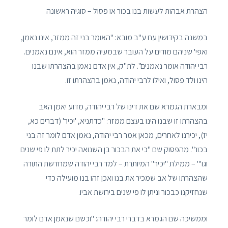
הצהרת אבהות לעשות בנו בכור או פסול – סוגיה ראשונה
במשנה בקידושין עח ע"ב מובא: "האומר בני זה ממזר, אינו נאמן,
ואפי' שניהם מודים על העובר שבמעיה ממזר הוא, אינם נאמנים.
רבי יהודה אומר נאמנים". לת"ק, אין אדם נאמן בהצהרתו שבנו
הינו ולד פסול, ואילו לרבי יהודה, נאמן בהצהרתו זו.
ומבארת הגמרא שם את דינו של רבי יהודה, מדוע יאמן האב
בהצהרתו זו שבנו הינו בעצם ממזר: "כדתניא, 'יכיר' (דברים כא,
יז), יכירנו לאחרים, מכאן אמר רבי יהודה, נאמן אדם לומר זה בני
בכור". מהפסוק שם "כי את הבכור בן השנואה יכיר לתת לו פי שנים
וגו'" – ממילת "יכיר" המיותרת – למד רבי יהודה שמחדשת התורה
שהצהרתו של אב שמכיר את בנו ואכן זהו בנו מועילה כדי
שנחזיקנו כבכור וניתן לו פי שנים בירושת אביו.
וממשיכה שם הגמרא בדברי רבי יהודה: "וכשם שנאמן אדם לומר