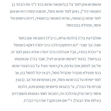
ומשום שנאמן לומר על בן השנואה שהוא בכור ("כי את הבכור בן
השנואה יכיר"), נאמן לומר שהוא פסול, שכוונת התורה היא שנאמן
לומר שהוא בן שנואה, שהיא השנואה בנישואיה, דהיינו נישואין של
איסור, וממילא בנם פסול.
ואולם דעת בה"ג (הלכות עריות, נז ע"ד) המובאת שם בתוס'
שונה. וכך סובר: "הא דפסקינן הלכה כרבי יהודה דווקא כשפוסל
ע"י הכרת בכורה, אבל אין הלכה כרבי יהודה שיהיה נאמן לומר זה
בן גרושה". בניגוד לשיטות שהובאו לעיל, סובר בה"ג שנאמנותו
של אב לפסוק אינה גורפת, ורק כאשר מעיד על בנו הצעיר שהוא
בכור וממילא מתברר שהגדול פסול, רק אז יכול לפסול בנו, אך
לומר ישירות על בנו שהוא פסול, אין באפשרותו של אב. (בענין
סברתו של הבה"ג, עי' בהגהות מיימוניות קושטנטינא, הלכות
איסורי ביאה פרק טו הלכה טז, המבאר חוסר נאמנותו משום דרוב
בעילות אחר הבעל). ר"י שם אינו מקבל את דברי הבה"ג.