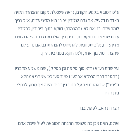
ע"פ המובא בקטע הקודם, נראה ששאלת מקום ההצהרה תלויה
בצדדים דלעיל. אם גדרו של דין "יכיר" הוא מדיני עדות, א"כ צריך
לומר שזהו בנו אם לאו (ההצהרה) דווקא בתוך בית דין, ככל דיני
עדות שנאמרים דווקא בתוך בית דין. ואולם אם גדר ההצהרה אינו
מדין עדות, א"כ יתכן וניתן להתייחס להצהרתו גם אם נודע לנו
שהצהיר מול גוף אחר, ולאו דווקא בפני בית הדין.
ועי' שו"ת רע"א (ח"א סוף סי' פה וכן בסי' קי), שם משמע מדבריו
(בהסבר דברי הרמ"א אבהע"ז סי' ד סע' כט שמהני אמתלא
ב"יכיר") שנאמנות אב על בנו בדין "יכיר" הינה אף מחוץ לכתלי
בית הדין.
הצהרת האב לפסול בנו
ואולם, האם אכן כה פשוטה ההנחה המובאת לעיל שיכול אדם