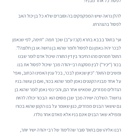
לפסול כל אחד מבניו?
להלן נראה שיש המפקפקים בה וסוברים שלא כל בן יכול האב
לפסול בהצהרתו.
ועי' בתוס' בבבא בתרא (קכז ע"ב) שכך תמה: "תימה, לפי שנאמן
לבכר יהיה נאמן גם לפסול ולומר שהוא בן גרושה או בן חלוצה?".
התוס' תמהים מהו החיבור בין דין התורה שיכול אדם לומר שבנו
בכור ("יכיר") לבין מסקנת רבי יהודה מכך שיכול לפסול את בנו.
ומשיבים התוס': "כיון שנאמן לבכר, בכל ענין האמינו הכתוב, ואפי'
על אחד מבניו הקטנים נאמן לומר שהוא בכור, ואם כן עושה בניו
הגדולים ממזרים, שמאיש אחר הם, והכי נמי נאמן לומר שהוא בן
גרושה". השלכה ישירה מכך שבן מסוים הוא הבכור יכולה להיות
גם ששאר הבנים ממזרים, כגון שאומר על בנו הקטן שהוא בכורו
וממילא שאר הבנים אינם בניו אלא מאדם אחר נולדו.
רבנו אליהו שם בתוס' סובר שהלימוד של רבי יהודה ישיר יותר,