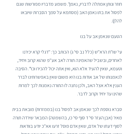
חוזר ונותן אמתלה לדבריו, נאמן". משמע מדבריו מפורשות שגם
לפסול את בתו נאמן האב (מסתמא על סמך הסברות שיובאו
להלן).
הטעם שנאמן אב על בנו
עי' שו"ת הרא"ש (כלל נב סי' ג) הכותב כך: "דגלי קרא יכירנו
לאחרים, ובשביל שהאמינה תורה לאב אע"פ שהוא קרוב ויחיד,
וטעמא, שאין להעיד אלא הוא, ואין אתה יכול להכירו וכו'". הסיבה
לנאמנותו של אב אודות בנו היא משום שאין באפשרותינו לברר
הענין אלא אצל האב, ולכן נתנה לו התורה נאמנות לכך למרות
שהינו עד יחיד וקרוב לדבר.
סברא נוספת לכך שנאמן אב לפסול בנו (בממזרות) מובאת בבית
מאיר (אבן העזר סי' ד סוף סי' כו, בהשמטה) המבאר שירדה תורה
לסוף דעתו של אדם, שאין אדם פוסל זרעו אא"כ יודע בוודאות