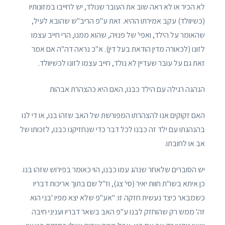
לא הכיר או לא ראה שוב את העובר שנולד, יש לחייבו במזונותיו
(כשיוולד) עקב אמירתו ההיא. זאת ע"פ הריב"ש שהובא לעיל,
שהאומר על הילד, ואפי' של פנויה, שהוא ממנו, הרי חייב עצמו
לזונו (לכאורה מדין הודאת בעל דין). א"כ נראה דה"ה אם אמר
זאת גם על עובר שעדיין לא נולד, חייב עצמו לזונו לכשיוולד.
הנהגה רגילה עם הילד כבנו, האם היא כהצהרת אבהות
האם זקוקים אנו להצהרתו המפורשת של האב שזהו בנו, או די לנו
בהנהגתו עם ילד זה כבנו לכל דבר כדי שנחזיקנו כבנו, לזכותו של
אב או לחובתו.
יש הסוברים שלאחר שנהג עמו כבנו, הוי כאומר בפירוש שזהו בנו.
כן איתא בשו"ת חוות יאיר (סי' צג), וז"ל שם בתוך אריכות דבריו
כשמבאר כיצד נעשית חזקה זו: "אע"פ שלא יצא מפיו 'בני הוא
זה' ממש רק שהוחזק לבנו ע"פ האב בשאר דבריו ועניני חיבה