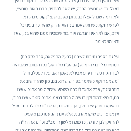
שאין נוהגין רק אב עם בנו, אבל ממה שהיה אצלו בחזקת בנו אין
ראיה". כדי שתחשב הכרה, יש לאב להחזיקו כבנו באופן מוחשי,
ולא די מה שגדל אצלו כבנו. וכן מסכם שם: "נקוט מינה, דאין
לפרש חזקת כשרות שאמר בני הוא זה רק שהיה כך בעיני כל
אדם, אם לא ראינו הנהגה או דיבור שמוכיח ממנו שהוא בנו, שאז
ודאי הוי כאומר".
ועי' גם בספר נתיבות לשבת (לבעל ההפלאה, סי' ד ס"ק כח)
המתייחס לדברי הרמ"א (אבהע"ז סי' ד סע' כט) הכותב שאם היה
לבן חזקת כשרות ע"פ אביו לא נאמן האב עליו לפסלו, וז"ל:
"משמע דווקא כשאמר בפירוש שהוא בנו, כיון שהגיד שוב אינו
חוזר ומגיד, אבל אם גדלו כבנו משמע שיכול לומר אח"כ שאינו
בנו, דומיא דמוחזקין בו שהיה בכור דנאמן אח"כ לומר שאינו בכור,
כדאיתא בפרק יש נוחלין, אך בתשובת הרשד"ם סי' רלב כתב אפי'
אין אנו צריכים שיקראהו בני, אלא אם נוהג עמו כבן מספיק
להחזיקו לבן ליורשו, כדמוכח מלשון הרמב"ם וכו'. נראה דה"ה
הכא הוי כאמירה וכו'". גם דבריו הינם מפורשים, שהנהגת אב עם