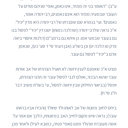
ע"ב): "האומר בני זה ממזר, אינו נאמן, ואפי' שניהם מודים על
העובר שבמעיה ממזר הוא אינם נאמנים, רבי יהודה אומר,
נאמנים". ועי' בגמרא שם שסברתו של רבי יהודה היא מדין "יכיר".
א"כ נראה שלרבי יהודה (שהלכה כמותו) ישנו דין "יכיר" לפסול בנו
גם בעובר שבמעי אמו. כן איתא גם ברמב"ם (הלכות איסורי ביאה
פרק טו הלכה יט) וכן בשו"ע (אבן העזר סי' ד סע' כט), שנאמן
אדם ב"יכיר" לפסול גם עובר.
מצינו א"כ שאמנם לענין ירושה לא תועיל הצהרתו של אב אודות
עובר שהוא הבכור, ואולם לגבי לפסול עובר זה תהני הצהרתו,
ויפסל (בביאור החילוק שבין ירושה לפסול, עי' בשו"ת משיב דבר
ח"ג סי' ח).
ביחס לחיוב מזונות של אב לאותו ולד שיוולד (והכירו אביו בהיותו
עובר); נראה שיש מקום לחייב האב במזונותיו, הלכך אם אמר על
אשה מעוברת שהולד ממנו (ואפי' פנויה, כמובא לעיל) ולאחר מכן