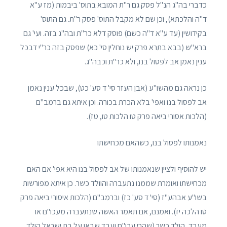
כדברי בה"ג הנ"ל פסק גם ר"ת המובא בתוס' ביבמות (מז ע"א
ד"ה והלכתא), וכן שם לא מקבל התוס' פסק ר"ת. גם התוס'
בקידושין (עד ע"א ד"ה כשם) פוסק דלא כר"ת ובה"ג בזה. ועי' גם
ברא"ש (בבא בתרא פרק יש נוחלין סי' כא) שפסק בזה כר"י דבכל
ענין נאמן אב לפסול בנו, ולא כר"ת וכבה"ג.
כן נראה גם מהשו"ע (אבן העזר סי' ד סע' כט), שבכל ענין נאמן
אב לפסול בנו ואפי' בלא הכרת בכורה. וכן איתא גם ברמב"ם
(הלכות אסורי ביאה פרק טו הלכות טו, טז).
נאמנותו לפסול בנו, כשהאם מכחישתו
יש להוסיף ולציין שנאמנותו של אב לפסול בנו היא אפי' אם האם
מכחישתו ואומרת שממנו נתעברה והוולד כשר. כן איתא מפורשות
בשו"ע אבהע"ז (סי' ד סע' כז) וברמב"ם (הלכות איסורי ביאה פרק
טו הלכה יז). ואמנם, אם תאמר האשה שנתעברה מעכו"ם או
מעבד, הולד כשר (שהרי עכו"ם ועבד שבאו על בת ישראל הולד