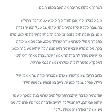
הצהרת אבהות מחייבת את האב במזונות בנו
מובא בבית יוסף (אבן העזר סוף סימן עא): "מדברי הרא"ש
בתשובה כלל יז סי' ז נראה בהדיא דמי שבא על הפנויה וילדה
ממנו בן או בת חייב לזונם. וכן כתב הריב"ש בתשובה סי' מא, ומיהו
כתב דהני מילי כשהוא מודה שהולד ממנו, אבל אם אינו מודה
בכך, אפילו נודע שבא עליה והיא טוענת ברי שהיא מעוברת ממנו,
כיון שאינו מודה לה בזה הרי אפשר שנתעברה מאחר, דכי היכי
דאפקרא נפשה לגביה אפקרא נפשה לגבי אחריני".
כותב הריב"ש מפורשות שאדם שמצהיר ומודה שהוא אביו של
הילד, אפי' כשנולד מפנויה, חייב במזונותיו של אותו הילד.
עוד נראה מדבריו שהצהרתה של האם שהוא בנה ובנוסף טוענת
שהוא אבי הבן, לא תועיל כדי לחייב אדם זה במזונות אותו ילד, אם
אינו מצהיר ומודה ג"כ מצידו על כך.