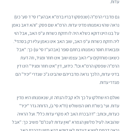
עדות.
גם מדברי הרמ"ה (שנפסקו דבריו ברמ"א אבהע"ז סי' ד סע' כט)
נראה שהוי נאמנותו מדיני עדות. הרמ"א שם פסק: "והא דאב נאמן
על בנו היינו דוקא כשלא היה לו חזקת כשרות ע"פ האב, אבל הוי
ליה חזקת כשרות ע"פ האב, שוב האב אינו נאמן עליו רק בסהדי".
ומבוארת חוסר נאמנותו בחתם סופר (אבהע"ז סי' עו) כך: "אבל
כשאנו מוחזקים ע"י האב עצמו שוב אינו חוזר ומגיד, וזה דעת
הרמ"ה שפסקו הרמ"א וכו'". כידוע, דין "אינו חוזר ומגיד" הינו דין
בדיני עדות, הלכך נראה מדבריהם שהבינו ג"כ שגדרי "יכיר" הם
מגדרי עדות.
ואולם היו שחלקו על כך ולא קבלו הנחה זו, שנאמנותו היא מדין
עדות. ועי' בשו"ת חוט המשולש (ח"א סי' ג), הדוחה גדר "יכיר"
כעדות, וכותב: "דהבכרת האב לא מקרי עדות כלל". ועל הראיה
שהובאה לעיל מלשון הגמרא "ואין עדות לעכו"ם" משיב כך: "אבל
נראה דהתם לישנא דעדות לאו דווקא דהא חזינן דהכרת האב