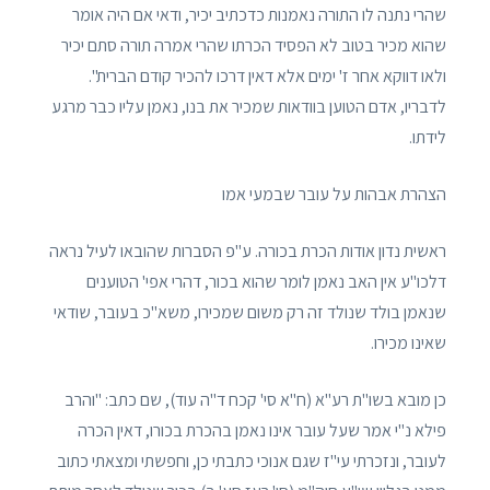
שהרי נתנה לו התורה נאמנות כדכתיב יכיר, ודאי אם היה אומר
שהוא מכיר בטוב לא הפסיד הכרתו שהרי אמרה תורה סתם יכיר
ולאו דווקא אחר ז' ימים אלא דאין דרכו להכיר קודם הברית".
לדבריו, אדם הטוען בוודאות שמכיר את בנו, נאמן עליו כבר מרגע
לידתו.
הצהרת אבהות על עובר שבמעי אמו
ראשית נדון אודות הכרת בכורה. ע"פ הסברות שהובאו לעיל נראה
דלכו"ע אין האב נאמן לומר שהוא בכור, דהרי אפי' הטוענים
שנאמן בולד שנולד זה רק משום שמכירו, משא"כ בעובר, שודאי
שאינו מכירו.
כן מובא בשו"ת רע"א (ח"א סי' קכח ד"ה עוד), שם כתב: "והרב
פילא נ"י אמר שעל עובר אינו נאמן בהכרת בכורו, דאין הכרה
לעובר, ונזכרתי עי"ז שגם אנוכי כתבתי כן, וחפשתי ומצאתי כתוב