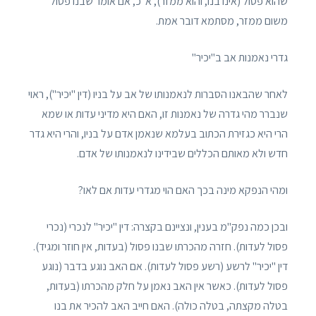
שהוא פסול (אינו בנו, והוא ממזר), א"כ, אם אומר שבנו פסול
משום ממזר, מסתמא דובר אמת.
גדרי נאמנות אב ב"יכיר"
לאחר שהבאנו הסברות לנאמנותו של אב על בניו (דין "יכיר"), ראוי
שנברר מהי גדרה של נאמנות זו, האם היא מדיני עדות או שמא
הרי היא כגזירת הכתוב בעלמא שנאמן אדם על בניו, והרי היא גדר
חדש ולא מאותם הכללים שבידינו לנאמנותו של אדם.
ומהי הנפקא מינה בכך האם הוי מגדרי עדות אם לאו?
ובכן כמה נפק"מ בענין, ונציינם בקצרה: דין "יכיר" לנכרי (נכרי
פסול לעדות). חזרה מהכרתו שבנו פסול (בעדות, אין חוזר ומגיד).
דין "יכיר" לרשע (רשע פסול לעדות). אם האב נוגע בדבר (נוגע
פסול לעדות). כאשר אין האב נאמן על חלק מהכרתו (בעדות,
בטלה מקצתה, בטלה כולה). האם חייב האב להכיר את בנו