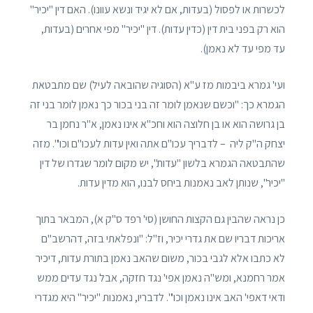
לכשרות או לפסול (בעדות, אם לא יגיד ונשא עוונו). האם דין "יכיר"
הוא רק בפני בית דין (כדין עדות). דין "יכיר" מפי אחרים (בעדות,
עד מפי עד לא נאמן).
ועי' גמרא ביבמות מז ע"א (הסוגיה שהובאה לעיל) שם מתבטאת
הגמרא כך: "וכשם שנאמן לומר זה בני בכור כך נאמן לומר בני זה
בן גרושה הוא או בן חלוצה הוא וחכ"א אינו נאמן, א"ר נחמן בר
יצחק ה"ק ליה – לדבריך עכו"ם אתה ואין עדות לעכו"ם וכו'". מזה
שהתבטאה הגמרא בלשון "עדות", יש מקום לומר שגדרו של דין
"יכיר", שנותן לאב נאמנות ביחס לבנו, הוא מדין עדות.
כן נראה שהבין גם הקצות החושן (סי' רפד ס"ק א), המבאר בתוך
אריכות דבריו שם את גדרי יכיר, וז"ל: "ונפלאתי בזה, דהרשב"ם
לא כתבו אלא לגבי בכור, משום שהאב נאמן בתורת עדות, דיכיר
אמר רחמנא, ומש"ה נאמן אפי' נגד חזקה, אבל נגד עדים ממש
ודאי דאפי' האב אינו נאמן וכו'". לדבריו, נאמנות "יכיר" היא מגדרי