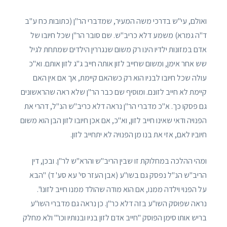
ואולם, עי"ש בדרכי משה המעיר, שמדברי הר"ן (כתובות כח ע"ב
ד"ה גמרא) משמע דלא כריב"ש. שם סובר הר"ן שכל חיובו של
אדם במזונות ילדיו הינו רק משום שנגררין הילדים שמתחת לגיל
שש אחר אימן, ומשום שחייב לזון אותה חייב ג"ג לזון אותם. וא"כ
עולה שכל חיובו לבניו הוא רק כשהאם קיימת, אך אם אין האם
קיימת לא חייב לזונם. ומוסיף שם כבר הר"ן שלא ראה שהראשונים
גם פסקו כך. א"כ מדברי הר"ן נראה דלא כריב"ש הנ"ל, דהרי את
הפנויה ודאי שאינו חייב לזון, וא"כ, אם אכן חיובו לזון הבן הוא משום
חיוביו לאם, אזי את בנו מן הפנויה לא יתחייב לזון.
ומהי ההלכה במחלוקת זו שבין הריב"ש והרא"ש לר"ן. ובכן, דין
הריב"ש הנ"ל נפסק גם בשו"ע (אבן העזר סי' עא סע' ד) "הבא
על הפנוי וילדה ממנו, אם הוא מודה שהולד ממנו חייב לזונו".
נראה שפוסק השו"ע בזה דלא כר"ן. כן נראה גם מדברי השו"ע
בריש אותו סימן הפוסק "חייב אדם לזון בניו ובנותיו וכו'" ולא מחלק