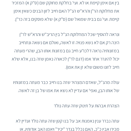
בין אם אימן קיימת או לא. ועי' בחלקת מחוקק שם (ס"ק א) המזכיר
את מחלוקת הר"ן והרא"ש הנ"ל האם חייב לזון הבנים כשאין אימן
קיימת. ועי' גם בבית שמואל שם (ס"ק א) שלא פוסקים בזה כר"ן.
ונראה להוסיף שכל המחלוקת הנ"ל בין הריב"ש והרא"ש לר"ן
הינה רק אם לא נשא פנויה זו לאשה, ואולם אם נשאה ונתחייב
במזונותיה נראה דלכו"ע חייב גם במזונות אותו הבן, שהרי מעתה
יכול להיגרר אחר אמו (דגם לר"ן לכאורה נאמן שזה בנו, אלא שלא
חייב לזונו משום שלא זן את אמו).
עולה מהנ"ל, שאדם המצהיר שזה בנו חייב כבר מעתה במזונותיו
של אותו הבן, ואפי' אם עדיין לא נשא את אמו של בן זה לאשה.
הצהרת אבהות על תינוק שזה עתה נולד
עתה נברר ענין נאמנות אב על בנו קטן שזה עתה נולד ועדיין לא
מכירו אביו כ"כ, האם נכלל בגדר "יכיר" ויאמן האב אודותיו, או