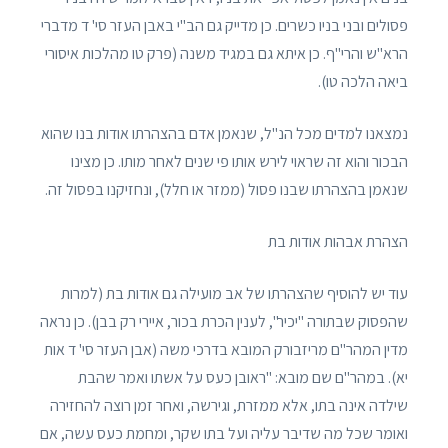
פסולים ובני בניו כשרים. כן מדייק גם הב"י באבן העזר סי' ד מדברי
הרא"ש והרי"ף. כן איתא גם במגיד משנה (פרק טו מהלכות איסורי
ביאה הלכה טו).
נמצאנו למדים מכל הנ"ל, שנאמן אדם בהצהרתו אודות בנו שהוא
הבכור והוא זה שראוי לירש אותו פי שנים לאחר מותו. כן מצינו
שנאמן בהצהרתו שבנו פסול (ממזר או חלל), ונחזיקנו בפסול זה.
הצהרת אבהות אודות בת
עוד יש להוסיף שהצהרתו של אב מועילה גם אודות בת (למרות
שהפסוק שבתורה "יכיר", לענין הכרת בכור, איירי רק בבן). כן נראה
מדין המהר"ם מריזבורק המובא בדרכי משה (אבן העזר סי' ד אות
יא). במהר"ם שם מובא: "ראובן כעס על אשתו ואמר שהבת
שילדה אינה בתו, אלא ממזרת, וגירשה, ואחר זמן רוצה להחזירה
ואומר שכל מה שדיבר עליה ועל בתו שקר, ומחמת כעס עשה, אם