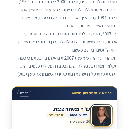
צומצם זה לחמש שנים, ובשנת 2000 לשנתיים. בשנת 1987,
ניאוף הוצא מהפללה, למרות שזה נשאר עילה לגירושין. אמנם
בשנת 1994 עבר הליך הגירושין רפורמה דרסטית, אך עילות
הגירושין והשלכותיה נותרו בעינה.
עד 2007, החוק בבלגיה נותר מערכת חזקה המבוססת על
אשמה, והצד שציין פרידה כעילה לגירושין בניגוד לרצונו של בן
הזוג ה"תמים" נחשב כאשם.
חוק הגירושין החדש משנת 2007 אינו אשם ברובו, אם כי כמה
תקלות חמורות בנוגע להרשעה בעבירה פלילית כלפי בן הזוג
השני אוסרות על דרישת מזונות על ידי האשם (ראה סעיף 301).
כרטיס איש מקצוע משפטי
מקודם
עו"ד מאיה רוטנברג
דיני משפחה
תל אביב
20 שנות ניסיון