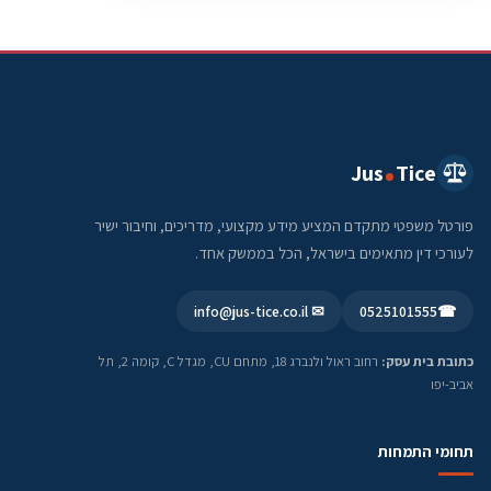
Jus
Tice
פורטל משפטי מתקדם המציע מידע מקצועי, מדריכים, וחיבור ישיר
לעורכי דין מתאימים בישראל, הכל בממשק אחד.
✉ info@jus-tice.co.il
0525101555
☎
כתובת בית עסק:
רחוב ראול ולנברג 18, מתחם CU, מגדל C, קומה 2, תל
אביב-יפו
תחומי התמחות