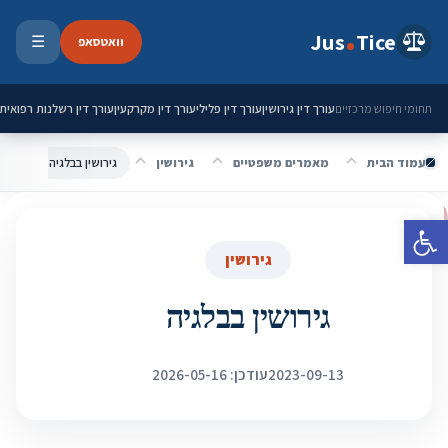
ילוג לתוכן
Jus
Tice
וואטסאפ
☰
פתיחת 
עורך דין גירושין
עורך דין פלילי
עורך דין מקרקעין
עורך דין רשלנות רפואית
תחומי חיפוש מרכזיים
עמוד הבית
מאמרים משפטיים
גירושין
גירושין בבלגיה
פתח סרגל נגישות
גירושין
גירושין בבלגיה
2023-09-13
עודכן: 2026-05-16