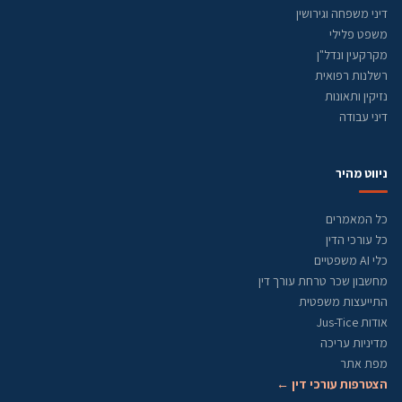
דיני משפחה וגירושין
משפט פלילי
מקרקעין ונדל"ן
רשלנות רפואית
נזיקין ותאונות
דיני עבודה
ניווט מהיר
כל המאמרים
כל עורכי הדין
כלי AI משפטיים
מחשבון שכר טרחת עורך דין
התייעצות משפטית
אודות Jus-Tice
מדיניות עריכה
מפת אתר
הצטרפות עורכי דין ←