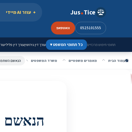
ילוג לתוכן
Jus
Tice
עוזר AI מיידי
0525101555
וואטסאפ
כל תחומי המשפט
▾
עורך דין גירושין
עורך דין פלילי
עורך
תחומי חיפוש מרכזיים
עמוד הבית
מאמרים משפטיים
משרד המשפטים
הנאשם ה