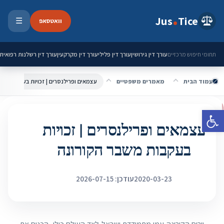
ילוג לתוכן
Jus
Tice
וואטסאפ
☰
פתיחת 
עורך דין גירושין
עורך דין פלילי
עורך דין מקרקעין
עורך דין רשלנות רפואית
תחומי חיפוש מרכזיים
עמוד הבית
מאמרים משפטיים
עצמאים ופרילנסרים | זכויות בעקבות משב
פתח סרגל נגישות
עצמאים ופרילנסרים | זכויות
בעקבות משבר הקורונה
2020-03-23
עודכן: 2026-07-15