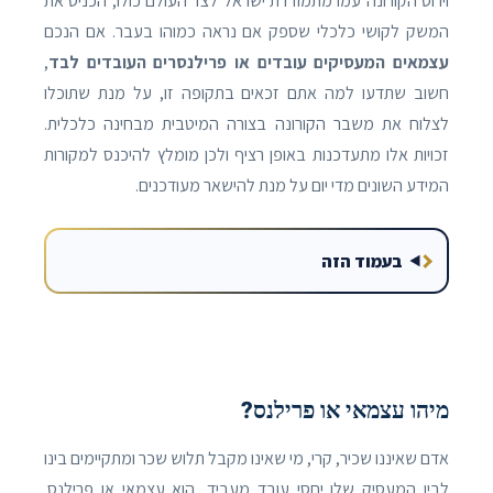
וירוס הקורונה עמו מתמודדת ישראל לצד העולם כולו, הכניס את
המשק לקושי כלכלי שספק אם נראה כמוהו בעבר. אם הנכם
עצמאים המעסיקים עובדים או פרילנסרים העובדים לבד
,
חשוב שתדעו למה אתם זכאים בתקופה זו, על מנת שתוכלו
לצלוח את משבר הקורונה בצורה המיטבית מבחינה כלכלית.
זכויות אלו מתעדכנות באופן רציף ולכן מומלץ להיכנס למקורות
המידע השונים מדי יום על מנת להישאר מעודכנים.
בעמוד הזה
מיהו עצמאי או פרילנס?
אדם שאיננו שכיר, קרי, מי שאינו מקבל תלוש שכר ומתקיימים בינו
לבין המעסיק שלו יחסי עובד מעביד, הוא עצמאי או פרילנס.