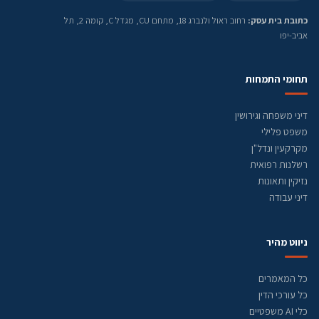
כתובת בית עסק:
רחוב ראול ולנברג 18, מתחם CU, מגדל C, קומה 2, תל
אביב-יפו
תחומי התמחות
דיני משפחה וגירושין
משפט פלילי
מקרקעין ונדל"ן
רשלנות רפואית
נזיקין ותאונות
דיני עבודה
ניווט מהיר
כל המאמרים
כל עורכי הדין
כלי AI משפטיים