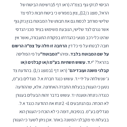
הכיסוי לנזקי גוף בצמ"ה (ראו: דף 5ברשימת הביטוח של
הראל, מוצג נ/12), צוין במפורש כי ביטוח חבות כלפי צד
שלישי מורחב לכסות גם את חבותו של המבוטח בגין נזק גוף
אשר נגרם לצד שלישי, הנובעת משימוש בציוד מכני הנדסי
שהינו כלי רכב מנועי כהגדרתו בפקודת התעבורה, ואשר אין
חובה לבטחו על פי כל דין.
הרחבה זו חלה על צמ"ה הרשום
על שם המבוטח בלבד.
ומיהו
"המבוטח"
על פי הפוליסה
בהראל? "
י.ד. עשוש תשתיות בע"מ ו/או קבלנים ו/או
קבלני משנה ועובדיהם
" (ראו: דף 1במוצג נ/1). בהודעת צד
ג' שנשלחה על ידי י.ד. עשוש כנגד חברת א.ל. מגדלים בע"מ,
נטען כי העגורן בבעלות החברה האחרונה. אלא, שההודעה
כנגדה נזנחה וטענת י.ד. עשוש בדבר זהות הבעלים בעגורן
לא הוכחה. גם הנתבעים 1ו- 2זנחו את ההודעה כנגד א.ל.
מגדלים בע"מ. בנסיבות, דומה כי לא הוכח כי העגורן הוא
בבעלות מי מקבלני המשנה באתר. אכן ניתן לשער כי העגורן