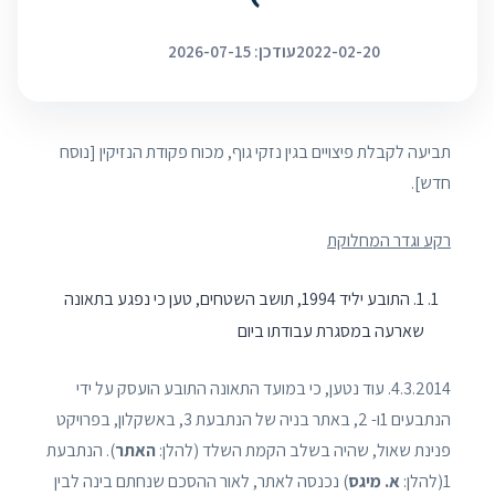
2022-02-20
עודכן: 2026-07-15
תביעה לקבלת פיצויים בגין נזקי גוף, מכוח פקודת הנזיקין [נוסח
חדש].
רקע וגדר המחלוקת
1. התובע יליד 1994, תושב השטחים, טען כי נפגע בתאונה
שארעה במסגרת עבודתו ביום
4.3.2014. עוד נטען, כי במועד התאונה התובע הועסק על ידי
הנתבעים 1ו- 2, באתר בניה של הנתבעת 3, באשקלון, בפרויקט
פנינת שאול, שהיה בשלב הקמת השלד (להלן:
האתר
). הנתבעת
1(להלן:
א. מיגס
) נכנסה לאתר, לאור ההסכם שנחתם בינה לבין