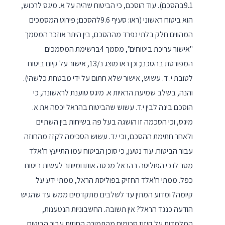
9.1בהסכם). עוד הוסכם, כי הביטוח שהיה על א. מיגס לרכוש,
הוא ביטוח ראשוני (ראו: סעיף 9.6להסכם; פירוט המסמכים
המהווים חלק בלתי נפרד מההסכם, בין היתר אוזכר המסמך
"אישור עריכת ביטוחים", מסמך 4ברשימת המסמכים
המפורטת בהסכם; וכן ראו מוצג נ/13, אישור על קיום ביטוח
לטובת י. ד. עשוש, אישור שלא חתום על ידי מבטחת כלשהי).
והנה, בשלב שמיעת הראיות א. מיגס טוענת לראשונה, כי
הוסכם בינה לבין י.ד. עשוש שהביטוח בהראל יכסה את א.
מיגס, וכי הסכמה זו הושגה בעל פה בשיחות בין השתיים
ולאחר חתימת ההסכם, וכי י.ד. עשוש הסכימה לקזז מהחוזה
עבור הביטוח. עוד נטען, כי סוכן הביטוח עמו התייעץ ח'אלד
מסר לו כי הפוליסה בהראל מכסה אותו ומיותר לעשות ביטוח
כפל. ממתי ח'אלד החזיק בפוליסת הראל, ממתי ידע על
קיומה? ומדוע המתין עד לשלבים מתקדמים ממש עד שהגיש
הודעה כנגד הראל? אין תשובה. החשבוניות הנטענות,
המלמדות על קיזוז סכומים מהתמורה החוזית עבור הביטוח