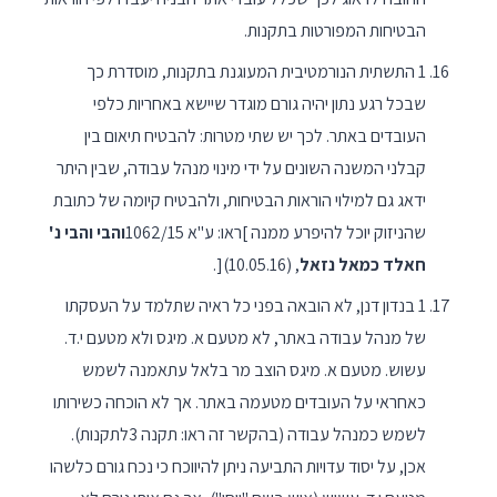
הבטיחות המפורטות בתקנות.
1 התשתית הנורמטיבית המעוגנת בתקנות, מוסדרת כך
שבכל רגע נתון יהיה גורם מוגדר שיישא באחריות כלפי
העובדים באתר. לכך יש שתי מטרות: להבטיח תיאום בין
קבלני המשנה השונים על ידי מינוי מנהל עבודה, שבין היתר
ידאג גם למילוי הוראות הבטיחות, ולהבטיח קיומה של כתובת
שהניזוק יוכל להיפרע ממנה ]ראו: ע"א 1062/15
והבי והבי נ'
חאלד כמאל נזאל
, (10.05.16)[.
1 בנדון דנן, לא הובאה בפני כל ראיה שתלמד על העסקתו
של מנהל עבודה באתר, לא מטעם א. מיגס ולא מטעם י.ד.
עשוש. מטעם א. מיגס הוצב מר בלאל עתאמנה לשמש
כאחראי על העובדים מטעמה באתר. אך לא הוכחה כשירותו
לשמש כמנהל עבודה (בהקשר זה ראו: תקנה 3לתקנות).
אכן, על יסוד עדויות התביעה ניתן להיווכח כי נכח גורם כלשהו