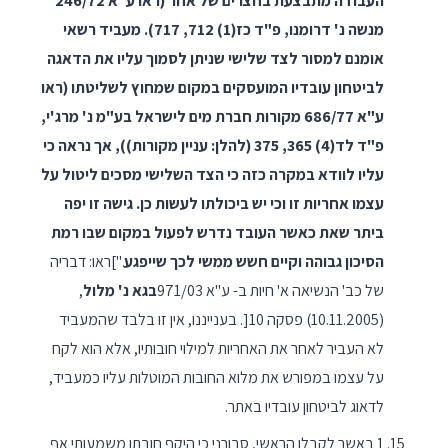
העבודה מתבצעת בחצרים של אחר (ראו ע"א 246/72
מנשה נ' דרומנו, פ"ד כז(1) 712, 717). מעביד רשאי
אומנם למסור לצד שלישי שניתן לסמוך עליו את הדאגה
לביטחון עובדיו המועסקים במקום שמחוץ לשליטתו (ראו
ע"א 686/77 מקורות חברת מים לישראל בע"מ נ' מרג'י,
פ"ד לד(4) 365, 375 (להלן: עניין מקורות)), אך נראה כי
עליו לוודא במקרה כזה כי הצד השלישי מסכים ליטול על
עצמו אחריות זו וכי יש ביכולתו לעשות כן. גישה זו יפה
ביתר שאת כאשר העובד נדרש לפעול במקום שבו רמת
הסיכון גבוהה וקיים חשש ממשי לכך שייפגע
."]ראו: דבריה
של כב' הנשיאה א' חיות ב- ע"א 971/03
בגא נ' מלול
,
(10.11.2005) פסקה 10[. בענייננו, אין זו בלבד שהמעביד
לא העביר לאחר את האחריות למילוי חובותיו, אלא הוא לקח
על עצמו במפורש את מלוא החובות המוטלות עליו כמעביד,
לדאוג לביטחון עובדיו באתר.
1 באשר לקבלן הראשי, סבורני כי היקף חובתו משמעותי אף