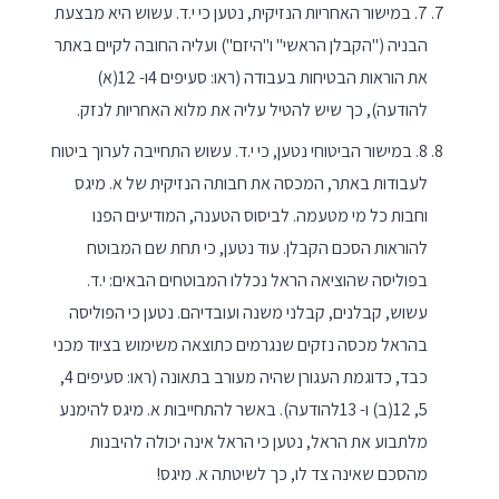
7. במישור האחריות הנזיקית, נטען כי י.ד. עשוש היא מבצעת
הבניה ("הקבלן הראשי" ו"היזם") ועליה החובה לקיים באתר
את הוראות הבטיחות בעבודה (ראו: סעיפים 4ו- 12(א)
להודעה), כך שיש להטיל עליה את מלוא האחריות לנזק.
8. במישור הביטוחי נטען, כי י.ד. עשוש התחייבה לערוך ביטוח
לעבודות באתר, המכסה את חבותה הנזיקית של א. מיגס
וחבות כל מי מטעמה. לביסוס הטענה, המודיעים הפנו
להוראות הסכם הקבלן. עוד נטען, כי תחת שם המבוטח
בפוליסה שהוציאה הראל נכללו המבוטחים הבאים: י.ד.
עשוש, קבלנים, קבלני משנה ועובדיהם. נטען כי הפוליסה
בהראל מכסה נזקים שנגרמים כתוצאה משימוש בציוד מכני
כבד, כדוגמת העגורן שהיה מעורב בתאונה (ראו: סעיפים 4,
5, 12(ב) ו- 13להודעה). באשר להתחייבות א. מיגס להימנע
מלתבוע את הראל, נטען כי הראל אינה יכולה להיבנות
מהסכם שאינה צד לו, כך לשיטתה א. מיגס!