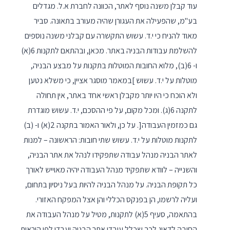
עוד קבלן משנה נוסף לאתר, הכוונה לחברת א.ל. מגדלים
בע"מ, שהפעילה את העגורן שהיה מעורב בתאונה. סביר
מאוד להניח כי י.ד. עשוש התקשרה עם קבלני משנה נוספים
להשלמת עבודות הבניה באתר. מכאן, ובהתאם לתקנות 6(א)
ו- 6(ב), מלוא החובות המוטלות בתקנות על מבצע הבניה,
מוטלות על י.ד. עשוש ]במאמר מוסגר אציין, כי משלא נטען
ולא הוכח כי היו יותר מקבלן ראשי אחד באתר, אין תחולה
לתקנה 6(ג). ומכל מקום, על פי ההסכם, י.ד. עשוש מוגדרת
גם כמזמין העבודה[. על כן, ולאור האמור בתקנה 2(א) ו- (ב)
לתקנות מוטלות על י.ד. עשוש שתי חובות: הראשונה – למנות
לאתר הבניה מנהל עבודה שתפקידו לנהל את אתר הבניה,
והשנייה – לוודא שתפקיד מנהל העבודה יהיה מאוייש לאורך
כל תקופת הבניה. על מנהל הבניה להיות בעל ניסיון בתחום,
ועליה לרשמו, הן בפנקס הכללי והן אצל המפקח האזורי.
בהתאמה, סעיף 5(א) לתקנות, מטיל על מנהל העבודה את
החובה לדאוג לכך שכלל עובדי אתר הבניה יעבדו לפי הוראות