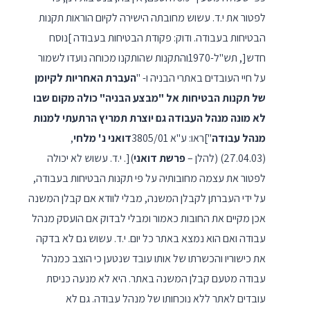
לפטור את י.ד. עשוש מחובתה הישירה לקיום הוראות תקנות
הבטיחות בעבודה. ודוק: פקודת הבטיחות בעבודה ]נוסח
חדש[, תש"ל-1970והתקנות שהותקנו מכוחה נועדו לשמור
על חיי העובדים באתרי הבניה ו- "
העברת האחריות לקיומן
של תקנות הבטיחות אל "מבצע הבניה" כולה מקום שבו
לא מונה מנהל העבודה גם יוצרת תמריץ הרתעתי למנות
מנהל עבודה
"]ראו: ע"א 3805/01
דואני נ' מלחי
,
(27.04.03) (להלן –
פרשת דואני
)[. י.ד. עשוש לא יכולה
לפטור את עצמה מחובותיה על פי תקנות הבטיחות בעבודה,
על ידי העברתן לקבלן המשנה, מבלי לוודא אם קבלן המשנה
אכן מקיים את החובות כאמור ומבלי לבדוק אם הועסק מנהל
עבודה ואם הוא נמצא באתר כל יום. י.ד. עשוש גם לא בדקה
את כישוריו והכשרתו של אותו עובד שנטען כי הוצב כמנהל
עבודה מטעם קבלן המשנה באתר. היא לא מנעה כניסת
עובדים לאתר ללא נוכחותו של מנהל עבודה. גם לא