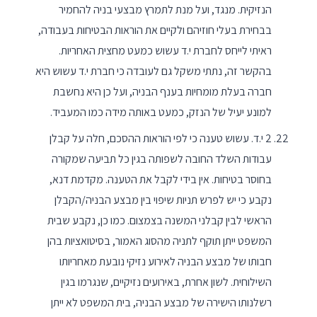
הנזיקית. מנגד, ועל מנת לתמרץ מבצעי בניה להחמיר
בבחירת בעלי חוזיהם ולקיים את הוראות הבטיחות בעבודה,
ראיתי לייחס לחברת י.ד עשוש כמעט מחצית האחריות.
בהקשר זה, נתתי משקל גם לעובדה כי חברת י.ד עשוש היא
חברה בעלת מומחיות בענף הבניה, ועל כן היא נחשבת
למונע יעיל של הנזק, כמעט באותה מידה כמו המעביד.
2 י.ד. עשוש טענה כי לפי הוראות ההסכם, חלה על קבלן
עבודות השלד החובה לשפותה בגין כל תביעה שמקורה
בחוסר בטיחות. אין בידי לקבל את הטענה. מקדמת דנא,
נקבע כי יש לפרש תניות שיפוי בין מבצע הבניה/הקבלן
הראשי לבין קבלני המשנה בצמצום. כמו כן, נקבע שבית
המשפט ייתן תוקף לתניה מהסוג האמור, בסיטואציות בהן
חבותו של מבצע הבניה לאירוע נזיקי נובעת מאחריותו
השילוחית. לשון אחרת, באירועים נזיקיים, שנגרמו בגין
רשלנותו הישירה של מבצע הבניה, בית המשפט לא ייתן