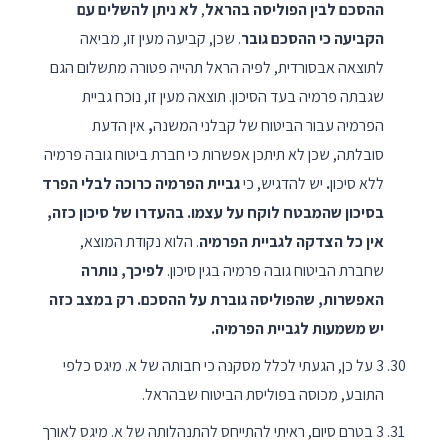
ההסכם לבין הפוליסה בהראל
,
לא ניתן להשלים עם
הקביעה כי ההסכם גובר
. שכן, קביעה מעין זו, מביאה
לתוצאה אבסורדית, לפיה הראל תהייה פטורה מתשלום הגם
שגבתה פרמיה בעד הסיכון. תוצאה מעין זו, נוכח גביית
הפרמיה עבור הביטוח של קבלני המשנה
,
אין הדעת
סובלתה, שכן לא תיתכן אפשרות כי חברת ביטוח גובה פרמיה
ללא סיכון
.
יש להדגיש, כי
גביית הפרמיה כרוכה לבלי הפרד
בסיכון שהמבטח לוקח על עצמו. בהעדרו של סיכון כזה,
אין כל הצדקה לגביית הפרמיה
. הלוא נקודת המוצא,
שחברת הביטוח גובה פרמיה בגין סיכון.
לפיכך, נותרה
האפשרות, שהפוליסה גוברת על ההסכם. רק במצב כזה
יש משמעות לגביית הפרמיה.
3 על כן, הגעתי לכלל מסקנה כי חבותה של א. מיגס כלפי
התובע, מכוסה בפוליסת הביטוח שבהראל.
3 בטרם סיום, ראיתי להתייחס להתנהלותה של א. מיגס לאורך