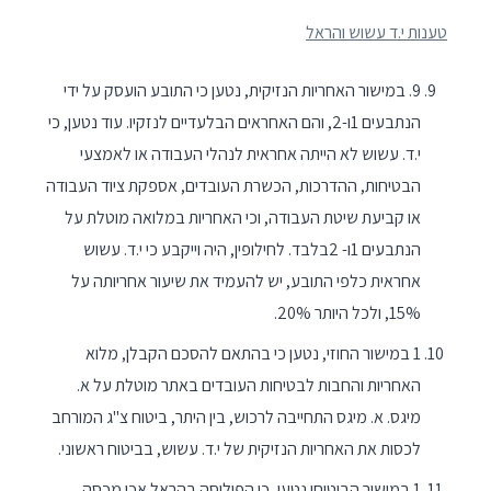
טענות י.ד עשוש והראל
9. במישור האחריות הנזיקית, נטען כי התובע הועסק על ידי
הנתבעים 1ו-2, והם האחראים הבלעדיים לנזקיו. עוד נטען, כי
י.ד. עשוש לא הייתה אחראית לנהלי העבודה או לאמצעי
הבטיחות, ההדרכות, הכשרת העובדים, אספקת ציוד העבודה
או קביעת שיטת העבודה, וכי האחריות במלואה מוטלת על
הנתבעים 1ו- 2בלבד. לחילופין, היה וייקבע כי י.ד. עשוש
אחראית כלפי התובע, יש להעמיד את שיעור אחריותה על
15%, ולכל היותר 20%.
1 במישור החוזי, נטען כי בהתאם להסכם הקבלן, מלוא
האחריות והחבות לבטיחות העובדים באתר מוטלת על א.
מיגס. א. מיגס התחייבה לרכוש, בין היתר, ביטוח צ"ג המורחב
לכסות את האחריות הנזיקית של י.ד. עשוש, בביטוח ראשוני.
1 במישור הביטוחי נטען, כי הפוליסה בהראל אכן מכסה