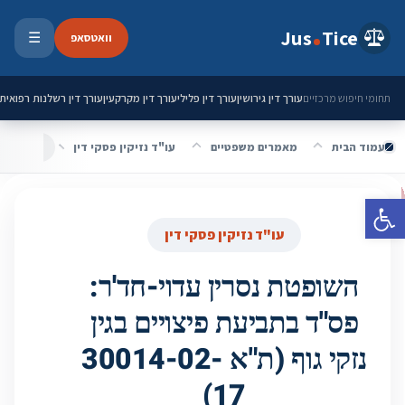
ילוג לתוכן
Jus
Tice
וואטסאפ
☰
פתיחת 
עורך דין גירושין
עורך דין פלילי
עורך דין מקרקעין
עורך דין רשלנות רפואית
תחומי חיפוש מרכזיים
עמוד הבית
מאמרים משפטיים
עו"ד נזיקין פסקי דין
פתח סרגל נגישות
עו"ד נזיקין פסקי דין
השופטת נסרין עדוי-חד'ר:
פס"ד בתביעת פיצויים בגין
נזקי גוף (ת"א 30014-02-
17)