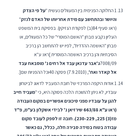
1 החלוקה הפנימית בין המעוולים נעשית "
על פי הצדק
והיושר ובהתחשב עם מידת אחריותו של האדם לנזק
"
(ראו: סעיף 84(ב) לפקודת הנזיקין). בפסיקת בית המשפט
העליון נקבע מבחן "האשם המוסרי" של כל המעוולים, או
מבחן "האשמה ההדדית", לפיו יש להתחשב הן ברכיב
הסיבתיות והן ברכיב האשמה המוסרית ]ראו: ע"א
7008/09
ג'אבר עדנאן עבד אל רחים נ' מוסבאח עבד
אל קאדר ואח'
, (7.9.2010) פסקה 40וכל ההפניות שם[.
1 אודות היקפה המרכזי של חובת המעביד לדאוג לביטחון
עובדיו, לא ניתן להתווכח. הלכה פסוקה היא, כי "
מעביד חייב
להגן על עובדיו מפני סיכונים אפשריים במקום העבודה
(ראו ע"א 663/88 שירזיאן נ' לבידי אשקלון בע"מ, פ"ד
מז(3) 225, 230-229). חובה זו לספק לעובד מקום
עבודה בטוח במידה סבירה חלה, ככלל, גם כאשר