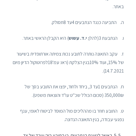
באתר.
ה. התביעה כנגד הנתבעים 4עד 8תסולק.
ו. הנתבעת 3(להלן:
י.ד. עשוש
) היא הקבלן הראשי באתר.
ז. עקב התאונה נותרה לתובע נכות צמיתה אורתופדית בשיעור
של 15%, ועוד 10%בגין הצלקת (ראו: עמ'18לפרוטוקול הדיון מיום
14.7.2021).
ח. הנתבעים 1עד 3, ביחד ולחוד, יפצו את התובע בסך של
350,000₪ (סכום הכולל שכ"ט עו"ד והוצאות משפט).
ט. התובע חוזר בו מההליכים מול המוסד לביטוח לאומי, ענף
נפגעי עבודה, בגין התאונה הנדונה.
5. באשר לטענת הנתבעים, כי התובע היה עובד של צד