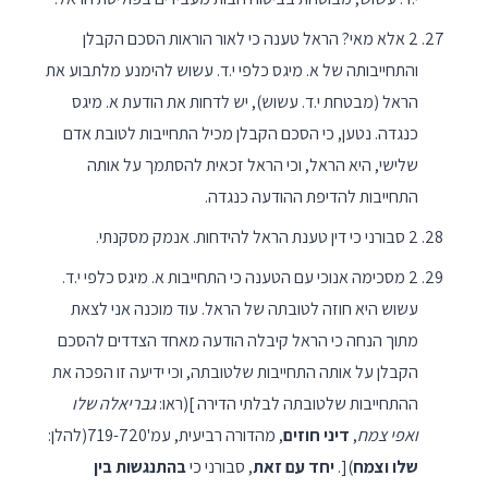
2 אלא מאי? הראל טענה כי לאור הוראות הסכם הקבלן
והתחייבותה של א. מיגס כלפי י.ד. עשוש להימנע מלתבוע את
הראל (מבטחת י.ד. עשוש), יש לדחות את הודעת א. מיגס
כנגדה. נטען, כי הסכם הקבלן מכיל התחייבות לטובת אדם
שלישי, היא הראל, וכי הראל זכאית להסתמך על אותה
התחייבות להדיפת ההודעה כנגדה.
2 סבורני כי דין טענת הראל להידחות. אנמק מסקנתי.
2 מסכימה אנוכי עם הטענה כי התחייבות א. מיגס כלפי י.ד.
עשוש היא חוזה לטובתה של הראל. עוד מוכנה אני לצאת
מתוך הנחה כי הראל קיבלה הודעה מאחד הצדדים להסכם
הקבלן על אותה התחייבות שלטובתה, וכי ידיעה זו הפכה את
ההתחייבות שלטובתה לבלתי הדירה ](ראו:
גבריאלה שלו
ואפי צמח
,
דיני חוזים
, מהדורה רביעית, עמ'719-720(להלן:
שלו וצמח
)[.
יחד עם זאת
, סבורני כי
בהתנגשות בין