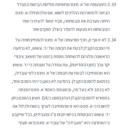
3 הימנעותה של א. מיגס מחשיפת פוליסת הביטוח במגדל
הביאה להתארכות ההליכים לשווא. אם מלכתחילה א. מיגס
הייתה מערבת את מבטחתה, סביר מאוד להניח כי שתי
המבטחות היו מגיעות להסדר בשלב מוקדם יותר.
3 לא זו אף זו, חרף מודעותה של א. מיגס להתחייבויותיה על
פי הסכם הקבלן לבטח את חבותה של י.ד. עשוש, לא נרתעה
הראשונה מלגרום להשחתה נוספת בזמנו של משאב ציבורי
יקר ערך (זמן ההתדיינות), עת עמדה על טענתה כי י.ד. עשוש
היא שהתחייבה לבטח את חבותה של א. מיגס כלפי עובדיה,
בהתאם להסכם הקבלן. בהודעה לא נטען כי היה הסכם אחר,
לא בכתב ולא בעל פה, ובטענתה כאמור א. מיגס הפנתה
במפורש להסכם הקבלן הנדון (מוצג נ/14). מעיון בהסכם ניתן
להיווכח כי א. מיגס היא זו שהתחייבה לערוך ביטוח ולכלול את
י.ד. עשוש כמבוטחת בכיסוי חבות צ"ג ומעבידים, ככל שייקבע
כי האחרונה היא "מעבידה" של עובדי א. מיגס (ראו: סעיף