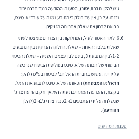
ג'3(להלן:
חברת יסור
), הטענה וההודעה כנגד חברת יסור
נזנחו. על כן, אין עוד חולק כי התובע נמנה על עובדי א. מיגס,
בבואנו לבחון את שאלת אחריותה הנזיקית.
6. לאור האמור לעיל, המחלוקות בין הצדדים צומצמו לשתי
שאלות בלבד: האחת – שאלת החלוקה הנזיקית בין הנתבעים
1-2לבין הנתבעת 3, בינם לבין עצמם. השנייה – שאלת הכיסוי
הביטוחי של חבותה של א. מיגס בפוליסת הביטוח שנרכשה
על ידי י.ד. עשוש בחברת הראל חב' לביטוח בע"מ (להלן:
הראל
או
המבטחת
) וזכאותה של א. מיגס לתבוע את הראל.
בקיצור, ההכרעה המתחייבת עתה היא אך ורק בהודעת צד ג'
שנשלחה על ידי הנתבעים 1ו- 2כנגד צדדי ג'1ו- 2(להלן:
ההודעה
).
טענות המודיעים