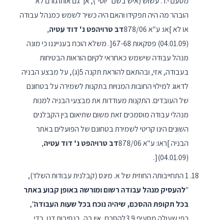
מטעם י.ד. עשוש (איש בשם "יוסי"), אך גם אותו גורם לא
הובהר מה היה תפקידו והאם היה כשיר לשמש כמנהל עבודה
או לא ]או: ע"א 878/06
דב טרויהפט נ' דוד עטיה
,
(04.01.09) פסקאות 67-68[. משלא הוכח בענייננו כי מונה
מנהל עבודה שישמש כאחראי לקיום הוראות הבטיחות
בעבודה, אזי, ובהתאם להוראת תקנה 5(ג), על מבצע הבניה
לדאוג למילוי החובות המנויות בתקנות לשמירה על בטחונם
של העובדים. התקנות מעודדות את מבצעי הבניה למנות
מנהלי עבודה מוסמכים זאת משום שתיאום בין הקבלנים
השונים הינו קריטי לשמירת בטחונם של הפועלים באתר
הבניה ]ראו: ע"א 878/06
דב טרויהפט נ' דוד עטיה
,
(04.01.09)[.
1 התחייבותה החוזית של א. מיגס (קבלנית עבודות השלד),
"
להעסיק מנהל עבודה רשום ומורשה באופן קבוע באתר
בכל תקופת ההסכם, שיהיה נוכח בכל שעות העבודה
",
כפי שעולה מסעיף 3.9להסכם, אין בה, בנסיבות דנן, כדי