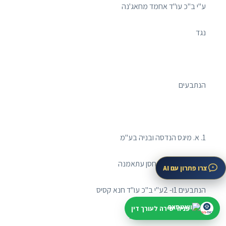
ע"י ב"כ עו"ד אחמד מחאג'נה
נגד
הנתבעים
1. א. מיגס הנדסה ובניה בע"מ
2. ח'אלד מוחמד חסן עתאמנה
צרו פתרון עם AI
הנתבעים 1ו- 2ע"י ב"כ עו"ד חנא קסיס
פניה ישירה לעורך דין
3. י.ד. עשוש תשתיות בע"מ