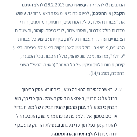
הנתבעת 3(להלן:
י.ד. עשוש
) מיום 28.2.2013(להלן:
הסכם
הקבלן
או
ההסכם
), לפיו סוכם כי א. מיגס תבצע עבור י.ד. עשוש
את "עבודות השלד, כולל המרתפים, החניות, המחסנים, חדרי
מדרגות כולל מדרגות, שטחי שרות, לובי כניסה וקומות, והשטחים
הציבוריים ועוד … העבודות כוללות, בין היתר: ביצוע כל עבודות
הבטונים, ציפוי אבן, כולל מיון האבן ניקויה ביצוע לפי פריסה וביצוע
"כוחלה", מחיצות מכל סוג שהוא, כולל הרכבות בכל המבנה,
קירות פיתוח ונלווים וניקיון של כל האתר." (ראו: ה"הואיל" השני
בהסכם, מוצג נ/14).
2. באשר לנסיבות התאונה נטען, כי התובע עסק בחיתוך
ברזל על גג הבניין, באמצעות דיסק חשמלי. תוך כדי כך, הוא
הבחין כי מפעיל העגורן מתכוון להניח חבילה של מוטות ברזל
ארוכים בסמוך אליו. למניעת פגיעתו מהמוטות, התובע החל
להתרחק אך נפל תוך כדי נסיגתו, ובנפילתו הדיסק פגע בכף
ידו הימנית (להלן:
האירוע
או
התאונה
).