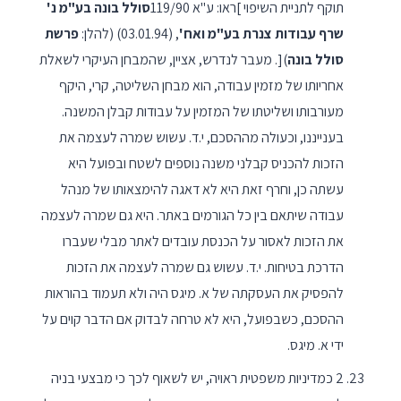
תוקף לתניית השיפוי ]ראו: ע"א 119/90
סולל בונה בע"מ נ'
שרף עבודות צנרת בע"מ ואח'
, (03.01.94) (להלן:
פרשת
סולל בונה
)[. מעבר לנדרש, אציין, שהמבחן העיקרי לשאלת
אחריותו של מזמין עבודה, הוא מבחן השליטה, קרי, היקף
מעורבותו ושליטתו של המזמין על עבודות קבלן המשנה.
בענייננו, וכעולה מההסכם, י.ד. עשוש שמרה לעצמה את
הזכות להכניס קבלני משנה נוספים לשטח ובפועל היא
עשתה כן, וחרף זאת היא לא דאגה להימצאותו של מנהל
עבודה שיתאם בין כל הגורמים באתר. היא גם שמרה לעצמה
את הזכות לאסור על הכנסת עובדים לאתר מבלי שעברו
הדרכת בטיחות. י.ד. עשוש גם שמרה לעצמה את הזכות
להפסיק את העסקתה של א. מיגס היה ולא תעמוד בהוראות
ההסכם, כשבפועל, היא לא טרחה לבדוק אם הדבר קוים על
ידי א. מיגס.
2 כמדיניות משפטית ראויה, יש לשאוף לכך כי מבצעי בניה