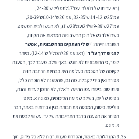
(ראו עדותו של ח'אלד: עמ'17לתמליל ש'24-30,
עמ'25ש'12- 14וש'32-35, עמ'26ש'10-14וש'20-39,
עמ'27ש'9-39וש'24ועמ'28ש'1), לא הוגשו לבית המשפט.
כשח'אלד נשאל היכן החשבוניות המראות את הקיזוז,
תשובתו הייתה: "
יש לי העתקים מהחשבוניות, אפשר
להגיש דרך עו"ד
" (ראו: עמ'28לתמליל ש'12-14). מיותר
לומר, כי החשבוניות לא הוגשו באף שלב. מעבר לכך, הטענה
לקיומה של הסכמה בעל פה היא בבחינת הרחבת חזית
אסורה ואין בידי לקבלה. מה גם, שהטענה לא הוכחה כלל,
ואותו סוכן ביטוח עמו התייעץ ח'אלד, לא הוזמן לעדות. והנה,
בסופו של יום, בשלב שמיעת הסיכומים, מציגה א. מיגס
פוליסת ביטוח, המכסה את חבותה בגין עבודותיה באתר, דבר
הסותר את הטענה בדבר התחייבותה של י.ד. עשוש לבטח את
א. מיגס.
3 התנהלותה כאמור, והפרחת טענות רבות ללא כל צידוק, תוך