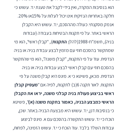
הוא בנסיבות המקרה, ואין בידי לקבל את טענת י.ד. עשוש כי
חלקה באחריות הנזיקית אינו יכול לעלות על 15%או 20%.
אנמק מסקנתי: כעולה מההסכם, י.ד. עשוש היא הקבלן
הראשי באתר. על פי תקנות הבטיחות בעבודה (עבודות
בניה), תשמ"ח-1988(להלן:
התקנות
), "קבלן ראשי", הוא מי
שמתקשר בהסכם חוזי עם מזמין לבצע עבודת בניה או בניה
הנדסית. עוד על פי התקנות, "קבלן משנה", הוא מי שהתקשר
בהסכם חוזי עם קבלן ראשי לבצע עבודות בניה או בניה
הנדסית. מכאן, פשיטא כי א. מיגס היא קבלן משנה על פי
התקנות. לאור תקנה 6(ב) לתקנות, לפיה אם "
מעסיק קבלן
ראשי בביצוע פעולת בניה קבלני משנה, יראו את הקבלן
הראשי כמבצע הבניה, כאמור בתקנת משנה
(א)
", פשיטא
כי בנסיבות דנן, י.ד. עשוש היא מבצעת הבניה באתר. שכן,
הוכח כי י.ד. עשוש התקשרה בהסכם עם א. מיגס לביצוע
עבודות השלד בלבד. עוד הוכח כי י.ד. עשוש הזמינה, לפחות,