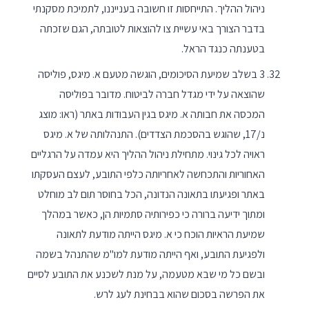
ניהול ההליך. התייחסות זו חשובה בענייננו, לתמיכת מסקנתי
בדבר הצורך באי עשיית צו להוצאות לטובתה, הגם שזכתה
בטענתה כנגד הראל.
3 בשלב שמיעת הסיכומים, הוגשה מטעם א. מיגס, פוליסה
שהוצאה על ידי מגדל חברה לביטוח. מדובר בפוליסה
המכסה את חבותה א. מיגס בגין העבודות באתר (ראו: מוצג
נ/17, שהוגש בהסכמת הצדדים). התנהלותה של א. מיגס
ראויה לכל גינוי. מתחילת ניהול ההליך היא עמדה על הרגליים
האחוריות והתכחשה לאחריותה כלפי התובע, לעצם העסקתו
באתר ופגיעתו בתאונה הנדונה, הכל בחוסר תום לב מוחלט
ומתוך ידיעה ברורה כי כפירותיה סתמיות הן, כאשר במהלך
שמיעת הראיות הוכח כי א. מיגס הייתה מודעת לתאונה
ולפגיעת התובע, ואף הייתה מודעת למו"מ שהתנהל בשמה
ובשם כל מי שבא מטעמה, על מנת לשכנע את התובע לסיים
את הפרשה בסכום שהוא בבחינת לעג לרש.