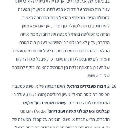
בבעלותה של א.ל. מגדלים, אך עדיין לא ניתן לשלול כי אותו
עגורן היה מושכר על ידה ולא בבעלותה. מכאן, דין הטענה
לתחולת הכיסוי הביטוחי בהראל מכוח ההרחבה כאמור,
להידחות. בבחינת למעלה מן הצורך, ואף אם אצא מתוך
הנחה כי הפוליסה בהראל מכסה את החבות מכוח אותה
הרחבה, עדיין לא ניתן לומר כי השימוש בעגורן היה הגורם
הבלעדי להתרחשות התאונה. סקרנו לעיל את פרטי המעשים
והמחדלים שהביאו לקרות התאונה. כך, שבכל מקרה חלקו
של העגורן בתאונה נלקח בין הגורמים לתאונה ונזקף לחובתה
של י.ד. עשוש.
2
חבות מעבידים בהראל
: האם חבותה של א. מיגס כמעביד
מכוסה בפוליסת הראל? מעיון בפוליסה (מוצג נ/12), עולה כי
המבוטחים לפיה הם: "
י.ד. עשוש תשתיות בע"מ ו/או
קבלנים ו/או קבלני משנה ועובדיהם
". אם אלה הם פני
הדברים, הרי שחברת א. מיגס, הנמנית על קבלני המשנה של
י.ד. עשוש, מבוטחת בביטוח חבות מעבידים בפוליסת הראל.