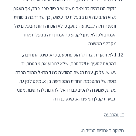
נזקים הנגרמים כתוצאה משימוש בציוד מכני כבד, אך העגורן
נשוא התביעה אינו בבעלות י.ד. עשוש, כך שהרחבה ביטוחית
זו אינה חלה לגביו. עוד נטען, כי לא הוכחה זהות הבעלים של
העגורן, ולכן לא ניתן לקבוע כי העגורן היה בבעלות אחד
מקבלני המשנה.
1 לא זו אף זו, צדדי ג' הוסיפו וטענו, כי א. מיגס התחייבה,
בהתאם לסעיף 9.6להסכם, שלא לתבוע את מבטחת י.ד.
עשוש. על כן, עצם הגשת ההודעה כנגד הראל מהווה הפרה
בוטה של ההסכמה החוזית המפורשת בין א. מיגס לבין י.ד.
עשוש, שנועדה להטיב עם הראל ולהקנות לה חסינות מפני
תביעות קבלן המשנה א. מיגס כנגדה.
דיון והכרעה
חלוקת האחריות הנזיקית: