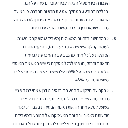
העבודה בין מפעיל העגורן לבין העובדים שהיו על הגג
(בכללם התובע). במהלך שמיעת הראיות התברר, כי במועד
התאונה לא היה אתת, שיכוון את מפעיל העגורן ולא היה מנהל
עבודה שיתאם בין קבלני המשנה הנמצאים באתר.
2 בהתחשב בזהויות המעוולים (מעביד שהוא קבלן משנה
לעומת קבלן ראשי שהוא מבצע בניה), בהיקף החובות
המוטלות על כל אחד מהם, בסיבה המכרעת לגרימת
התאונה והנזק, הגעתי לכלל מסקנה כי שיעור אשמה המוסרי
של א. מיגס עומד על 55%ואילו שיעור אשמה המוסרי של י.ד.
עשוש עומד על 45%.
2 בקביעת חלקו של המעביד בנסיבות דנן שמתי לנגד עיניי
גם מודעותה של א. מיגס להתחייבויותיה החוזיות כלפי י.ד.
עשוש, למלא אחר הוראות תקנות הבטיחות בעבודה. לאור
מודעותה כאמור, ובהיותה המעסיקה של התובע והמעבידה
מבחינת דיני הנזיקין, ראיתי לייחס לה חלק יותר גדול באחריות