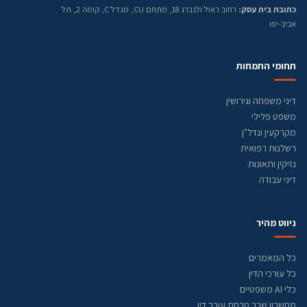
כתובת בית עסק:
רחוב ראול ולנברג 18, מתחם CU, מגדל C, קומה 2, תל
אביב-יפו
תחומי התמחות
דיני משפחה וגירושין
משפט פלילי
מקרקעין ונדל"ן
רשלנות רפואית
נזיקין ותאונות
דיני עבודה
ניווט מהיר
כל המאמרים
כל עורכי הדין
כלי AI משפטיים
מחשבון שכר טרחת עורך דין