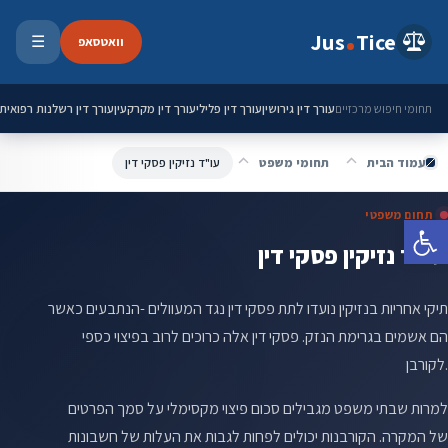
ילוג לתוכן
Jus
Tice
וואטסאפ
☰
פתיחת 
עורך דין גירושין
עורך דין פלילי
עורך דין מקרקעין
עורך דין רשלנות רפואית
תחומי חיפוש מרכזיים
עמוד הבית
תחומי משפט
עו"ד נזיקין פסקי דין
תחום משפטי
פתח סרגל נגישות
עו"ד נזיקין פסקי דין
תיקי אחריות בנזיקין נועדו לתת פסקי דין נגד המעוולים -הנתבעים כאשר
הם אשמים בגרימת הנזק. פסקי דין אלה כרוכים לרוב בפיצוי כספי
לקורבן.
למרות שבתי משפט מגבילים סכום פיצוי מקסימלי על סמך הפרטים
של המקרה. הקורבנות יכולים לפחות לגבות את העלות של חשבונות