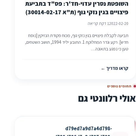
השופטת נסרין עדוי-חד'ר: פס"ד בתביעת
פיצויים בגין נזקי גוף (ת"א 30014-02-17)
2022-02-20
1 דקת קריאה
תביעה לקבלת פיצויים בגין נזקי גוף, מכוח פקודת הנזיקין [נוסח
חדש]. רקע וגדר המחלוקת 1. התובע יליד 1994, תושב השטחים,
טען כי נפגע בתאונה…
קראו מדריך
תחומים נוספים
אולי רלוונטי גם
d79ed7a9d7a4d798-