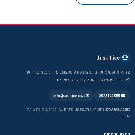
Jus
Tice
פורטל משפטי מתקדם המציע מידע מקצועי, מדריכים, וחיבור ישיר
לעורכי דין מתאימים בישראל, הכל בממשק אחד.
✉ info@jus-tice.co.il
0525101555
☎
כתובת בית עסק:
רחוב ראול ולנברג 18, מתחם CU, מגדל C, קומה 2, תל
אביב-יפו
תחומי התמחות