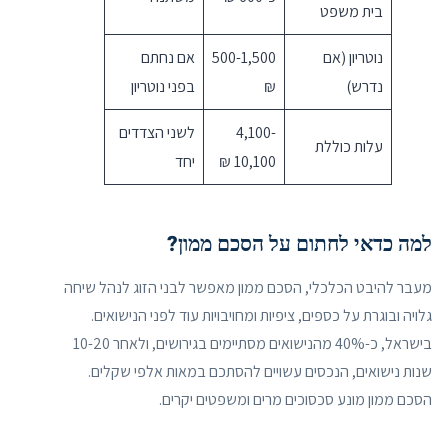
בית משפט
נוטריון (אם
500-1,500
אם נחתם
נדרש)
₪
בפני נוטריון
4,100-
לשני הצדדים
עלות כוללת
10,100 ₪
יחד
למה כדאי לחתום על הסכם ממון?
מעבר להיבט הכלכלי, הסכם ממון מאפשר לבני הזוג לנהל שיחה
גלויה ובוגרת על כספים, ציפיות ומחויבויות עוד לפני הנישואים.
בישראל, כ-40% מהנישואים מסתיימים בגירושים, ולאחר 10-20
שנות נישואים, הנכסים עשויים להסתכם במאות אלפי שקלים.
הסכם ממון מונע סכסוכים מרים ומשפטים יקרים.