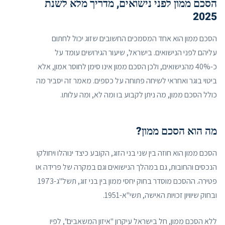
הסכם ממון לפני נישואים, מדריך מלא לשנת
2025
הסכם ממון הוא אחד המסמכים החשובים שזוג יכול לחתום
עליהם לפני הנישואים. בישראל, שיעור הגירושים עומד על
כ-40% מהנישואים, ולכן הסכם ממון אינו סימן לחוסר אמון, אלא
ביטוי בוגר ואחראי לשיחה פתוחה על כספים. מאמר זה יסביר מה
כולל הסכם ממון, מה ניתן לקבוע בו ומה לא, ומה עלותו.
מה הוא הסכם ממון?
הסכם ממון הוא חוזה בין שני בני הזוג, הקובע כיצד ינוהלו ויחולקו
הנכסים והחובות, גם במהלך הנישואים וגם במקרה של פרידה או
פטירה. ההסכם מוסדר בחוק יחסי ממון בין בני זוג, תשל"ג-1973
ובחוק שיוויון זכויות האישה, תשי"א-1951.
ללא הסכם ממון, חל בישראל עיקרון "איזון המשאבים", לפיו