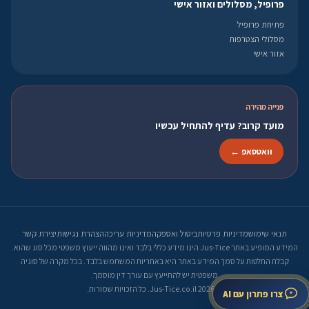
פרופיל, מסלולים ואזור אישי
פתיחת פרופיל
מסלולי הצטרפות
אזור אישי
פנייה מהירה
מועד קרוב? עדיף להתחיל עכשיו
וואטסאפ ←
תנאי שימוש
מדיניות פרטיות
ביטול ואספקה
מדיניות עריכה
הצהרת נגישות
יצירת קשר
המידע המופיע באתר Jus-Tice הינו מידע כללי בלבד ואינו מהווה ייעוץ משפטי מכל סוג שהוא.
קבלת החלטות על סמך המידע באתר היא באחריות המשתמש בלבד. בכל מקרה של סוגיה
משפטית יש להתייעץ עם עורך דין מוסמך.
© 2026 Jus-Tice.co.il. כל הזכויות שמורות.
צרו פתרון עם AI