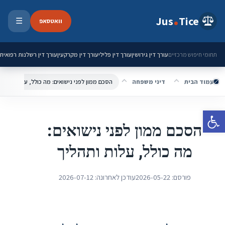
ילוג לתוכן
Jus
Tice
וואטסאפ
☰
פתיחת 
עורך דין גירושין
עורך דין פלילי
עורך דין מקרקעין
עורך דין רשלנות רפואית
תחומי חיפוש מרכזיים
עמוד הבית
דיני משפחה
הסכם ממון לפני נישואים: מה כולל, עלות ותהלי
פתח סרגל נגישות
הסכם ממון לפני נישואים:
מה כולל, עלות ותהליך
פורסם:
2026-05-22
עודכן לאחרונה:
2026-07-12