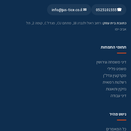
✉ info@jus-tice.co.il
0525101555
☎
כתובת בית עסק:
רחוב ראול ולנברג 18, מתחם CU, מגדל C, קומה 2, תל
אביב-יפו
תחומי התמחות
דיני משפחה וגירושין
משפט פלילי
מקרקעין ונדל"ן
רשלנות רפואית
נזיקין ותאונות
דיני עבודה
ניווט מהיר
כל המאמרים