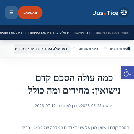
ילוג לתוכן
Jus
Tice
וואטסאפ
☰
פתיחת 
עורך דין גירושין
עורך דין פלילי
עורך דין מקרקעין
עורך דין רשלנות רפואית
תחומי חיפוש מרכזיים
עמוד הבית
דיני משפחה
כמה עולה הסכם קדם נישואין: מחירים ומה כולל
פתח סרגל נגישות
כמה עולה הסכם קדם
נישואין: מחירים ומה כולל
פורסם:
2026-05-23
עודכן לאחרונה:
2026-07-12
הסכם קדם נישואין מגן על שני הצדדים במקרה של גירושין. רבים