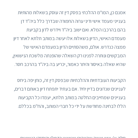
אמנם כן, המו"מ ההלכתי בפסק דין זה עוסק בשאלות מהותיות
בענייני מעמד אישי ודיני ערוה החמורה שבדרך כלל ביה"ד דן
בהם בהרכבו המלא. ואם ישוב ביה"ד ויידרש לדון בקביעת
מעמדם האישי, הדיון בשאלות אלו יעשה במותב תלתא לאחר דיון
ממצה כנדרש. אולם, משהסתיים הדיון במעמדם האישי של
המבקשים ונותרה לפנינו רק השאלה שהופנתה מלשכת הנישואין,
שהיא שאלה באיסור והיתר כאמור, יכריע בה ביה"ד בהרכב חסר.
הקביעות העובדתיות וההלכתיות שבפסק דין זה, כוחן יפה ביחס
לעניינים שנדונים בדיין יחיד. אם בעתיד יתפתח דיון באותם דברים,
בעניינים שמחייבים החלטה במותב תלתא, יעמדו כל הקביעות
הללו לבחינה מחודשת על ידי כל חברי המותב, והח"מ בכללם.