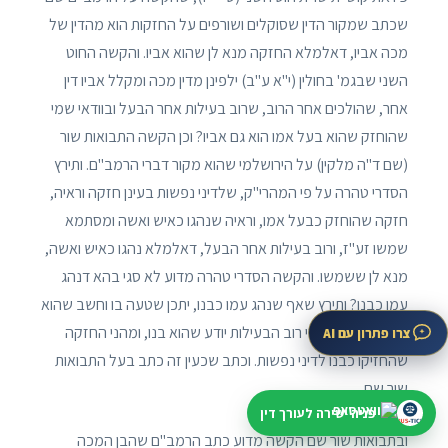
שכתב שמקור הדין שסוקלים ושורפים על החזקות הוא מהדין של
מכה אביו, דאלמלא החזקה מנא לן שהוא אביו. והקשה החוט
השני שבגמ' בחולין (י"א ע"ב) ילפינן מדין מכה ומקלל אביו דין
אחר, שהולכים אחר הרוב, שרוב בעילות אחר הבעל ובוודאי שמי
שהוחזק שהוא בעל אמו הוא גם אביו? וכן הקשה התבואות שור
(שם ד"ה מלקין) על הירושלמי שהוא מקור דברי הרמב"ם. ותירץ
הסדרי טהרה על פי המהרי"ק, שלדיני נפשות בעינן חזקה וראיה,
חזקה שהוחזק כבעל אמו, וראיה שנהגו כאיש ואשה ומסתמא
שמשו זע"ז, ורוב בעילות אחר הבעל, דאלמלא נהגו כאיש ואשה,
מנא לן ששמשו. והקשה הסדרי טהרה מדוע לא סגי בהא דנהג
עמו כבנו? ותירץ שאף שנהג עמו כבנו, יתכן שטעה בו וחשב שהוא
בנו ואינו כן, ועל ידי רוב הבעילות יודע שהוא בנו, ומהני החזקה
צרו פתרון עם AI
שהחזיקו כבנו לדיני נפשות. וכתב שכעין זה כתב בעל התבואות
שור שם.
פניה ישירה לעורך דין
ובתבואות שור שם הקשה מדוע כתב הרמב"ם שהבן המכה