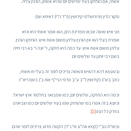
אשתי, אם הוחזקו בעיר שלשים יום שהיא אשתו, הורגין עליה.
מקור הדין מהירושלמי קידושין (פ"ד ה"י) דאיתא שם:
תני איש ואשה שבאו ממדינת הים, הוא אומר אשתי היא והיא
אומרת בעלי הוא אין הורגין עליהן משום אשת איש. הוחזקו הורגין
עליהן משום אשת איש. עד כמה היא חזקה, ר' יונה ר' בא רבי חייה
בשם רבי יוחנן עד שלשים יום.
ובטעמא דהא דהאיש והאשה צריכים לומר זה בעלי וזו אשתי,
כתב בש"ג (קידושין ל"ב ע"ב מדפי הרי"ף אות ב') בשם ריא"ז:
וכמה היא החזקה, שלשים יום, כמו שמבואר בתלמוד ארץ ישראל.
וכיוצא בזה אמרו במי שהוחזק שמו בעיר שלשים יום כמו שביארנו
בפרק כל הגט
[1]
.
ובשו"ת נוב"י (קמא אה"ע סי' נ"ד) הקשה מדוע צריכים לומר שהם