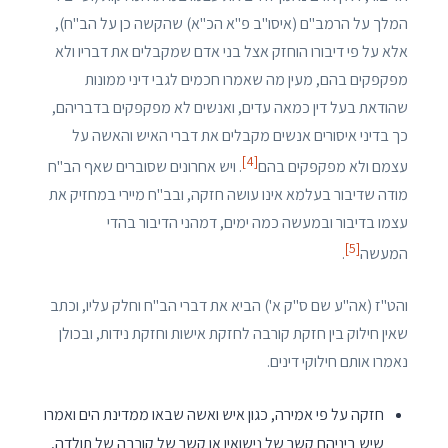
המלך על הרמב"ם (איסו"ב פ"א הכ"א) שהקשה כן על הב"ח),
אלא על פי דיבורו הוחזק אצל בני אדם שמקבלים את דבריו ולא
מפקפקים בהם, מעין מה שאמרו חכמים לגבי דיני ממונות
שהודאת בעל דין כמאה עדים, ואנשים לא מפקפקים בדבריהם,
כך בדיני איסורים אנשים מקבלים את דברי האיש והאשה על
[4]
עצמם ולא מפקפקים בהם
. ויש אחרונים שסוברים שאף הב"ח
מודה שדיבור בעלמא אינו עושה חזקה, ובב"ח מיירי במחזיק את
עצמו בדיבור ובמעשה כמה ימים, דמהני הדיבור בהדי
[5]
המעשה
.
והט"ז (אה"ע שם ס"ק א') הביא את דברי הב"ח וחלק עליו, וכתב
שאין חילוק בין חזקת קורבה לחזקת אישות וחזקת נידות, ובכולן
נאמרו אותם חילוקי דינים.
חזקה על פי אמירה, כגון איש ואשה שבאו ממדינת הים ואמרו
שיש ביניהם קשר של נישואין או קשר של קורבה של תולדה,