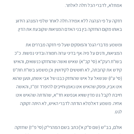
אמתלא, לדברי הכל חלה לאלתר.
חזקה על פי הנהגה ללא אמירה חלה לאחר שלפי המנהג הידוע
באותו מקום הוחזקה בין בני האדם המציאות שקובעת את הדין.
ומשמע מדברי הגמ' והפוסקים שעל פי חזקה מבררים את
המציאות, ודנים על פיה אף בדיני ערוה חמורה ובדיני נפשות. כ"כ
בשו"ת רעק"א (סי' קכ"א) שאיש ואשה שהוחזקו כנשואים, והאיש
קידש את קרובתה, לא חוששים לקידושין. וכן משמע בשו"ת חת"ס
(סי' ע"ו) שנשאל על איש שהוחזק כבנו של אבי אשתו, וטען שהוא
אינו אביו, ופסק שהאיש אינו נאמן וחייבים להיפרד זמ"ז, והאשה
חייבת לקבל גט מדין שוויא אנפשא חד"א, שהודתה שהאיש אינו
אחיה. משמע דאלמלא הודתה לדברי האיש, לא היתה זקוקה
לגט.
אולם, בב"ש (שם ס"ק א')כתב בשם המהרי"ק (סי' פ"ז) שחזקה