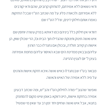
ודאי נשואים ללא אמירתם, להוחזקו קרובים, שהם ודאי קורבים
ללא אמירתם. ולכאורה פליג על מה שכתב הט"ז שבכל החזקות
נאמרו אותם חילוקי דינים, שז"ל הט"ז שם:
דוודאי אין חילוק כלל ביניהם כמו דאיתא בפרק עשרה יוחסין שם
איש ואשה תינוק ותינוקת שהגדילו תוך הבית וכו', הרי שכולן שווין, הן
אישות הן קירוב תולדה, ובכולן אם נתגדלו כבר הורגין
עליהם.ובבאין ממדינת הים שבא האיסור עליהם מחמת אמירתה
בעינן ל' יום לענין ההריגה.
מבואר בט"ז שבנתגדלו כאיש ואשה איכא חזקת אישות והורגים
על פיה ללא אמירה של האיש והאשה.
ואפשר שהנוב"י מודה לחילוק הט"ז והב"ש, ומה שכתב דבעינן
אמירה בחזקת אישות, היינו דווקא באופן שיש מקום להסתפק
בתנאי, אבל איש ואשה שחיים יחד זמן רב עד שאין מי שמטיל