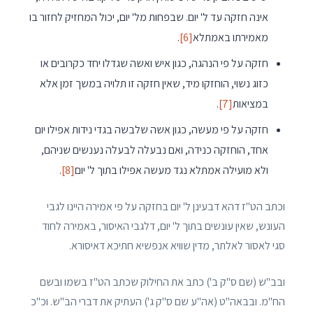
אינה חזקה עד ל' יום. שבפחות מל' יום, יכול המחזיק לחזור בו
מאמירתו באמתלא
[6]
.
חזקה על פי הנהגה, כגון איש ואשה שגדלו יחד כקרובים או
כזוג נשוי, הוחזקו מיד, שאין חזקה זו תלויה במשך זמן אלא
במציאות
[7]
.
חזקה על פי מעשה, כגון אשה שלבשה בגדי נידות אפילו יום
אחד, הוחזקה כנידה, ואם נבעלה לבעלה נענשים שניהם,
ולא מועילה אמתלא נגד מעשה אפילו בתוך ל' יום
[8]
.
וכתב הט"ז דהא דבעינן ל' יום בחזקה על פי אמירה היינו לגבי
העונש, שאין עונשים בתוך ל' יום, דלגבי האיסור, באמירה לחוד
סגי לאסור לאלתר, מדין שוויא אנפשיא חתיכא דאיסורא.
ובב"ש (שם ס"ק ב') כתב את החילוק שכתב הט"ז בשמו ובשם
הח"מ. ובבאה"ט (אה"ע שם ס"ק ג') העתיק את דברי הב"ש. וכ"כ