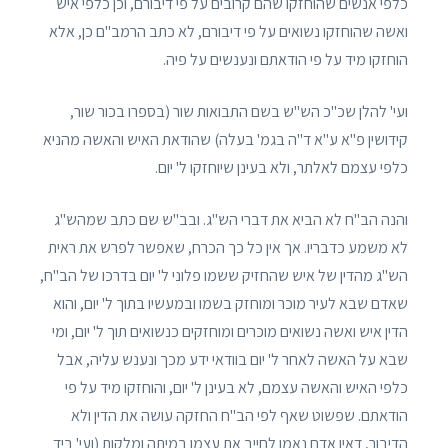
כלפי אנשים שהוחזקו שהם קרובים על פי דיבורם, וכן כלפי איש
ואשה שהוחזקו נשואים על פי דיבורם, לא כתב הרמב"ם כן, אלא
הוחזקו מיד על פי הודאתם ונענשים על פיה.
ועי' להלן שכ"כ הש"ש בשם התבואות שור (בספרו בכור שור,
קידושין פ"א ע"א ד"ה בגמ' בעלה) שהודאת האיש והאשה מהניא
כלפי עצמם לאלתר, ולא בעינן שיוחזקו ל' יום.
והנה הב"ח לא הביא את דברי הש"ג. ובב"ש שם כתב שמהש"ג
לא משמע כדבריו. אך אין כל כך הכרח, שאפשר לפרש את ראית
הש"ג מהדין של איש שהחזיק ששמו פלוני ל' יום בדרכו של הב"ח,
שאדם שבא לעיר מוכר ומוחזק בשמו ובמעשיו בתוך ל' יום, והוא
הדין איש ואשה נשואים מוכרים ומוחזקים כנשואים תוך ל' יום, ומי
שבא על האשה לאחר ל' יום בוודאי ידע מכך ונענש עליה, אבל
כלפי האיש והאשה עצמם, לא בעינן ל' יום, והוחזקו מיד על פי
הודאתם. שפשוט שאף לפי הב"ח החזקה עושה את הדין ולא
הדיבור, דאין אדם נאמן לחייב את עצמו במיתה ומלקות (ועי' ביד