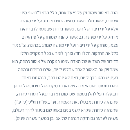
והנה באיסור שמוחזק על פי עד אחד, כלל הרמב"ם שני מיני
איסורים, איסור חלב ואיסור גרושה שאינו מוחזק על ידי מעשה
אלא על ידי דיבור של העד, ואיסור נזירות שבנוסף לדברי העד
מוחזק על ידי מעשה. גם איסור כהונה שמוחזק על פי האדם
עצמו, מוחזק על ידי דיבור ועל ידי מעשה שנוהג בכהונה. וצ"ע איך
כלל את החזקות הללו יחד? וצריך לומר שבכל המקרים הללו
הדיבור של העד או של האדם עצמו במקרה של איסור כהונה, הוא
שמחזיק את האיסור לאחר שחלפו ל' יום, אולם בנזירות וכהונה
בעינן שינהגו בכך ל' יום, דאם לא ינהגו בכך, הנהגתם כאחד
האדם תסתור את האמירה של העד במקרה של נזירות ושל הכהן
ותבטלה (ועי' להלן בסמוך שכן מוכח מדברי בעל הסדרי טהרה,
שהנהגה סותרת מבטלת את האמירה. ועי' בשו"ת חת"ס (סי' ע"ו)
שהנהגה סותרת שקרא לשני בנים באותו שם בניגוד לדרך העולם,
עשויה לערער גם חזקת הנהגה של אב ובן במשך עשרות שנים).