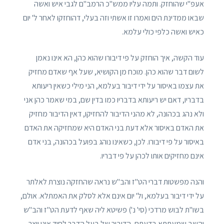
אעפ"י שהוחזק. ותמה עליו ממש"כ הרמב"ם לגבי איש ואשה
שבאו ממדינת הים ואמרו זו אשתי וזה בעלי, דהוחזקו לאחר ל' יום
כאיש ואשה כלפי כולי עלמא.
עוד הקשה, איך הוחזק על פי דיבורו שהוא כהן, הא אינו נאמן
לשום דבר שהוא כהן. מוכח מן הקושיא, שעל אף שאדם מחזיק
את עצמו באיסור על ידי דיבור בעלמא, הני מילי כשאין ריעותא
בדבריו, דאם יש ריעותא בדבריו כמו בדין שם, במי שאמר כהן אני
ולא נהג בכהונה, לא מהני הדיבור להחזיקו, דאין הדיבור מחזיק
את האדם באיסור אלא דעת בני האדם היא שמחזיקה את האדם
באיסור על פי דיבורו. לכן, כשאינו נוהג בפועל בכהונה, בני אדם
אינם מחזיקים אותו לכהן על פי דבריו.
והנה מפשטות דברי הט"ז והב"ש נראה שהחזקה נוצרת לאלתר
על ידי דיבור בעלמא, ול' יום אינם אלא לסלק את האמתלא. אולם,
בשו"ת לבוש מרדכי (סי' נ') פשיטא ליה שאף לדעת הט"ז והב"ש
והשב שמעתתא בדעתם, הדיבור של בעל הדבר לחוד אינו יוצר