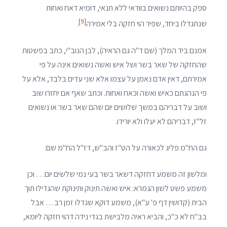
ספק בהיותם נשואים בוודאי ללא תנאי, דומיא דאח ואחות
[9]
שנתגדלו ביחד, שפיר הוי חזקה בלי אמירה
.
אמנם ביד המלך (שם ד"ה גם הראיה), לבן הנוב"י, כתב בפשטות
שהחזקה של שאר בשר ושל איש ואשה נשואים אינה על פי
אמירתם, דאין אדם נאמן על עצמו אלא שני עדים בלבד, אלא על
פי הנהגתם כאיש ואשה וכאח ואחות. וכתב שאף אם יחזרו שוב
ושוב על דבריהם במשך שלושים יום שהם שאר בשר או נשואים
זל"ז, דבריהם לא יעלו ולא יורידו.
גם הח"מ פליג לכאורה על הט"ז והב"ש, דז"ל הח"מ שם:
ומלשון זה משמע דחזקה דשאר בשר בעי נמי שלשים יום… וכן
משמע פשט לשון הגמרא: איש ואשה תינוק ותינוקת שהגדילו תוך
הבית (קדושין דף פ' ע"א), משמע דוקא שגדלו זמן רב… אבל
בב"ח לא כ"כ, והביא ראיה מלבישת בגדי נידה דהוי חזקה ליומא,