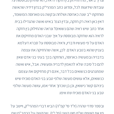
וצריך ביאור, מה החילוק בין חזקה לראיה, הא שתיהן מבוססות על
עובדות שידועות לכל, ומדוע כתב המהרי"ק בנדון דידיה שהאשה
מוחזקת י"ב שנה כארוסה ושלחה ובקשה גט מארוסה המשומד,
דאין כאן ראיה רק חזקה, ובדין הגמ' באיש ואשה שהגדילו בבית
אחד כתב שיש ראיה שהם נשואים? ונראה שהחילוק בין חזקה
לראיה הוא שחזקה מבוססת על איך שבני האדם מחזיקים את
האדם על פי מעשיו ודבריו, וראיה מבוססת על סברא דעלמא
בעניין שהוא בטבע האדם. לכן, אשה שהחזיקה את עצמה
בדבריה ובמעשיה כארוסה, הוחזקה בכך בעיני בני אדם שאין
להם כל סיבה שלא להאמין לדבריה ומעשיה. אבל, איש ואשה
שמתנהגים כנשואים בכל דבר, אינם רק מחזיקים את עצמם
כנשואים, אלא עושים מעשה שלפי טבע בני האדם מוכיח שיש
ביניהם קשר נישואין, וכן בן שכרוך אחרי אמו, עושה מעשה שלפי
טבע בני האדם מוכיח שזו אימו.
ובספר סדרי טהרה (יו"ד סי' קפ"ה) הביא דברי המהרי"ק, ויישב על
פיו את קושיית שו"ת חוט השני (סי' י"ז), שהקשה על הרמב"ם שם