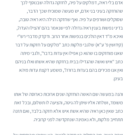
אדם בלי ראיה, דמלקים על פיה, לחזקה גדולה שבנוסף לכך
שהוחזקה בעיני בני אדם, יש מעשה שמוכיח שכך הדבר,
שסוקלים ושורפים על פיה. ואף שחזקה רגילה היא ראיה טובה,
בדיני נפשות בענין ראיה גדולה לפי שנאמר בהם 'והצילו העדה',
ואיכא מ"ד דאין הולכים בנפשות אחר הרוב. ודקדק מדברי רש"י
(קידושין פ' ע"א) שלגבי מלקות כתב "מלקים על חזקות על דבר
שאנו מוחזקים בו שהוא כן אפילו אין עדות בדבר", ולגבי מיתה
כתב "איש ואשה שהגדילו בבית בחזקת שהיא אשתו ואלו בניהם
ואין אנו מכירים בהם בעדות ברורה", משמע דקצת עדות מיהא
בעינן.
והנה במעשה שם האשה הוחזקה שנים ארוכות כארוסה של אותו
משומד, ושלחה אליו שיתן לה גיטה, והציעה לו תשלום, ובכל זאת
כתב שאין כאן ראיה שהיא אשת איש אלא חזקה בלבד, ואם תזנה
תתחייב מלקות, ולא נאמינה שנתקדשה לפני קרוביה.