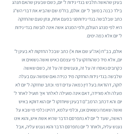
בעינן שהאשה תלבש בגדי נידות ל' יום, כשם שבעינן שהאם תנהג
בילד כבנה במשך ל' יום. אולם, בח"מ שם שהביא את דברי הש"ג
כתב שבלבשה בגדי נידותסגי בפעם אחת, ונתן טעם שהחזקה
היא לפי מנהג העולם, ולפי המנהג אשה אינה לובשת בגדי נידות
ל' יום אלא כמה ימים.
אולם, בב"ח (אה"ע שם אות א') כתב שבכל החזקות לא בעינן ל'
יום, אלא מיד כשהוחזקו על פי עצמם כאיש ואשה נשואים או
כקרובים נאסרו זה על זה, ונענשים זה על זה, כשם שאשה
שלבשה בגדי נידות הוחזקה מיד כנידה ואם שמשה עם בעלה
לוקה, דהודאת בעל דין כמאה עדים דמי. וכתב שחזקה ל' יום לא
מעלה ולא מורידה, דאם אינה מועילה לאלתר איך תועיל לאחר ל'
יום. והא דכתב הרמב"ם דבעינן שיוחזקו ל' יום הוא דווקא באיש
ואשה שאמרו נשואים אנו, וכלפי עלמא, דהיינו כלפי מי שבא על
האשה, שעד ל' יום לא נתפרסם הדבר שהיא אשת איש, והוא אינו
נענש עליה, ולאחר ל' יום נתפרסם הדבר והוא נענש עליה, אבל