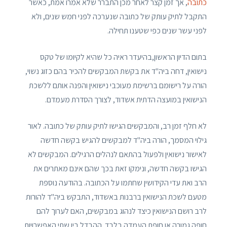
כתובה
, אך זמן קצר לאחר מכן התברר שלא אמרו אמת, כאשר
התקבל לתיק עותק של כתובה שנערכה לפני חמש שנים, ולא
לפני עשר שנים כפי שטענו תחילה.
בתום הדיון הראשון,בהיעדר ראיה כל שהיא לקיומו של טקס
נישואין, דחה ביה"ד את בקשת המבקשים להכיר בהם כזוג נשוי,
הורה על רישומם ברשימת מעוכבי נישואין והפנה אותם ללשכת
הנישואין במועצה הדתית אשדוד, לצורך הסדרת מעמדם.
לא חלף זמן רב, והמבקשים הגישו לתיק עותק של כתובה. לאור
גילוי המסמך, הורה ביה"ד למבקשים להגיש בקשה חדשה
לאישור נישואין ולפעול בהתאם לנהלים הרגילים. המבקשים לא
הגישו בקשה חדשה, ונימקו זאת בכך שהם אינם מאתרים את
הרב ואת עדי הקידושין שחתמו על הכתובה. בהודעה נוספת
מטעם לשכת הנישואין ברבנות באשדוד, התבקש ביה"ד להורות
לרב רושם הנישואין כיצד לנהוג במבקשים, האם לערוך להם
חופה גמורה או חופת העמדה בלבד. ההבדל בין שתי האפשרויות