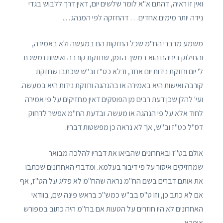
ואין זו ראיה, דהתם א"א לומר שלשים יום, דאין דרך ללבוש בגדי
נידה יותר מימים אחדים… דהחזקה לפי המנהג…
משמע מדברי הח"מ שכל החזקות הם במעשה ולא באמירה,
והחילוק ביניהם הוא במשך הזמן, שחזקת קורבה ואישות נמשכת
ל' יום וחזקת נידות יום אחד, ודלא כט"ז וב"ש שכתבו שחזקת
קורבה ואישות היא באמירה או בהנהגה וחזקת נידות היא במעשה.
ועי' להלן שכן דעת רבים מן הפוסקים דאין מחזיקים על פי אמירה
לחוד אלא על פי הנהגה או מעשה. ובדעת הח"מ אפשר לדחוק
דס"ל כט"ז וב"ש, אך לא נראה כן מפשטות דבריו.
אולם בט"ז ובאחרונים שהביאו את דבריו להלכה מבואר
שמחזיקים איסור על פי דיבור בעלמא. ומדברי האחרונים שכתבו
את אותם דברים בשם הח"מ נראה שהח"מ לא פליג על הט"ז, אף
אם לא כתב כן, וזו ט"ס בב"ש כמש"כ בראש פינה שם, בוודאי
האחרונים לא היו חוזרים על הטעות אם בח"מ היה כתוב במפורש
איפכא.