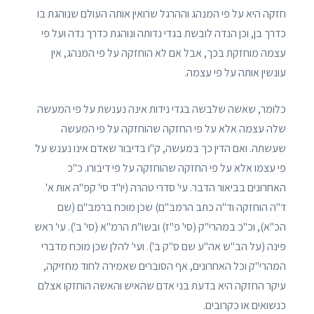
חזקה היא על פי המנהג וההרגל שרואין אותה העולם שנוהגת בו
כדרך בן, וכן הנדה לובשת בגדי נדותה ונוהגת כדרך נדה ועל פי
עצמה מוחזקת בכך, אבל אם לא הוחזקה על פי המנהג, אין
עונשין אותה על פי עצמה.
כלומר, שאשה שלבשה בגדי נידות אינה נענשת על פי המעשה
שלה עצמה אלא על פי החזקה שהוחזקה על פי המעשה
שעשתה. ואם הדין כך במעשה, ק"ו בדיבור שאדם אינו נענש על
פי עצמו אלא על פי החזקה שהוחזקה על פי דיבורו. כ"כ
האחרונים בביאור הדבר. עי' סדרי טהרה (יו"ד סי' קפ"ה אות א'
ד"ה הוחזקה וד"ה כתב הרמב"ם) שכן מוכח ברמב"ם (שם
הכ"א), וכ"כ במהרי"ק (סי' פ"ז) ובשו"ת הרמ"א (סי' ב'). עי' ראש
פינה (על הב"ש אה"ע שם ס"ק ב'). ועי' להלן שכן מוכח מדברי
המהרי"ק וכל האחרונים, אף הסוברים שאמירה לחוד מחזיקה,
עיקר החזקה היא בדעת בני אדם שהאיש והאשה הוחזקו אצלם
כנשואים או כקרובים.