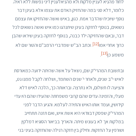
לחוד מהניא לעניין מלקות ולא מהניאלעניין דיני נפשות ללא ראיה.
כלומר, דלא סגי במה שהחזיק האדם את עצמו אלא בעינן דבר
נוסף שיוכיח שהדבר אמת. כגון, באיש ואשה שהחזיקו את עצמם
נשואים, בנוסף לחזקה בעינן שיתנהגו כמו איש ואשה נשואים לכל
דבר, ובאם שהחזיקה ילד כבנה, בנוסף לחזקה בעינן שיראו שהבן
[12]
כרוך אחרי אמו
. וכתב הב"ש שמדברי הרמב"ם והטור שם לא
[13]
משמע כן
.
ובתשובת המהרי"ק שם, נשאל על אשה שהיתה ידועה כמאורסת
לאיש י"ב שנים, ולאחר י' שנים השתמד, ושלחה לקבל ממנו גט,
והציעה לו תשלום, ולא נתרצה. ובראותה כך, הלכה לאיש דלא
מעלי, והזמינה עדים שהם קרובי משפחתה שהעידו שהם היו עדי
קידושין, ועמד אותו האיש והתירה לעלמא. והגיע הדבר לפני
המהרי"ק שפסק דבוודאי היא אשת איש, ואם תזנה תתחייב
במלקות אך לא בעונש מיתה. והאריך בביאור הסוגיא דמלקין
ושורפין על החזקות. וחילק בין חזקה רגילה שהוחזקה בעיני בני