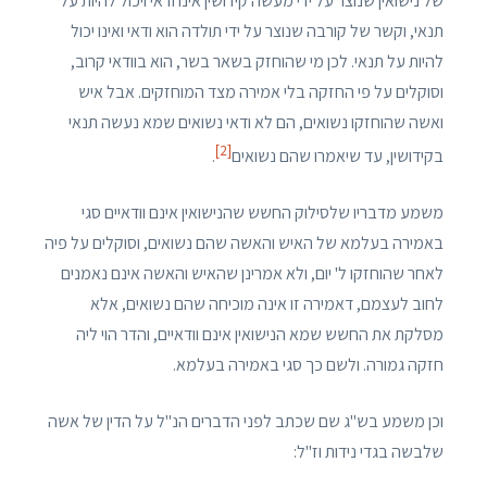
של נישואין שנוצר על ידי מעשה קידושין אינו ודאי ויכול להיות על
תנאי, וקשר של קורבה שנוצר על ידי תולדה הוא ודאי ואינו יכול
להיות על תנאי. לכן מי שהוחזק בשאר בשר, הוא בוודאי קרוב,
וסוקלים על פי החזקה בלי אמירה מצד המוחזקים. אבל איש
ואשה שהוחזקו נשואים, הם לא ודאי נשואים שמא נעשה תנאי
[2]
בקידושין, עד שיאמרו שהם נשואים
.
משמע מדבריו שלסילוק החשש שהנישואין אינם וודאיים סגי
באמירה בעלמא של האיש והאשה שהם נשואים, וסוקלים על פיה
לאחר שהוחזקו ל' יום, ולא אמרינן שהאיש והאשה אינם נאמנים
לחוב לעצמם, דאמירה זו אינה מוכיחה שהם נשואים, אלא
מסלקת את החשש שמא הנישואין אינם וודאיים, והדר הוי ליה
חזקה גמורה. ולשם כך סגי באמירה בעלמא.
וכן משמע בש"ג שם שכתב לפני הדברים הנ"ל על הדין של אשה
שלבשה בגדי נידות וז"ל: