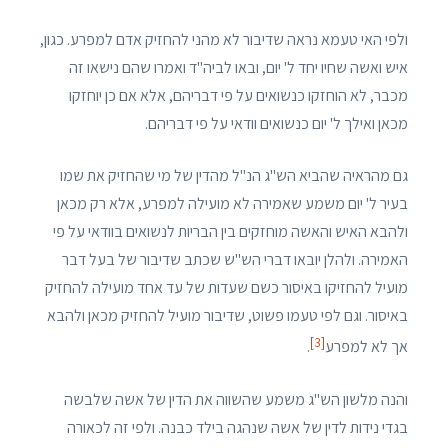
ולפי האי טעמא נראה שדיבור לא מהני להחזיק אדם למפרע. כגון,
איש ואשה שחיו יחד ל' יום, ובאו לביה"ד ואמרו שהם נישאו זה
מכבר, לא הוחזקו כנשואים על פי דבריהם, אלא אם כן יוחזקו
מכאן ואילך ל' יום כנשואים וודאי על פי דבריהם.
גם מהראיה שהביא הש"ג הנ"ל מהדין של מי שהחזיק את שמו
בעיר ל' יום משמע שאמירה לא מועילה למפרע, אלא רק מכאן
ולהבא האיש והאשה מוחזקים בין הבריות לנשואים בוודאי על פי
האמירה. ולהלן יובאו דברי הש"ש שכתב שדיבור של בעל דבר
מועיל להחזיקו באיסור כשם שעדות של עד אחד מועילה להחזיק
באיסור. וגם לפי טעמו פשוט, שדיבור מועיל להחזיק מכאן ולהבא
[3]
אך לא למפרע
.
והנה מלשון הש"ג משמע שהשווה את הדין של אשה שלבשה
בגדי נידות לדין של אשה שנהגה בילד כבנה. ולפי זה לכאורה