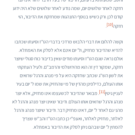
חזקה לאחר שלושים יום, שמה נודע לאחר שלושים שלא היה ידוע
קודם לכן. ורק כשיש בנוסף התנהגות שמחזקת את הדיבור, הוי
[10]
חזקה
.
וקשה להלום את דברי הלבוש מרדכי בדברי הט"ז וסיעתו שכתבו
להדיא שהדיבור מחזיק, ול' יום אינם אלא לסלק את האמתלא.
אולם נראה שגם הט"ז וסיעתו מודים שאין בדיבור כוח סגולי שיוצר
חזקה, שמקור דין זה הוא מהירושלמי והרמב"ם. ולעיל העתקתי
את לשון הש"ג שכתב שחזקה היא על פי מנהג והרגל שרואים
אותו העולם, כדילפינן מהדין של מי שהחזיק את שמו ל' יום בעיר
[11]
לעניין גיטין
. מבואר שהדיבור לכשעצמו אינו מחזיק, אלא יוצר
מנהג והרגל שרואים אותו העולם. ודיבור שאינו יוצר מנהג והרגל לא
מהני גם לאחר ל' יום, דאינו מחזיק דבר. ודיבור שיוצר מנהג והרגל
לאלתר, מחזיק לאלתר, ואעפ"י כן כתבו הט"ז והב"ש שצריך
להמתין ל' יום שבהם ניתן לסלק את הדיבור באמתלא.