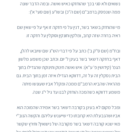
נשואים ולא סגי בכך שהוחזקו כאיש ואשה. ובמה הדבר שונה
ממה שנפסק ברמב"ם (שם ה"כ) ובשו"ע (שם סעי' א'):
מי שהוחזק בשאר בשר, דנין על פי חזקה זו אף על פי שאין שם
ראיה ברורה שזה קרוב, ומלקין וחונקין וסוקלין על חזקה זו.
ובח"מ (שם ס"ק ב') כתב על פי דברי הש"ג שם שיובאו להלן,
דאף בחזקה דשאר בשר בעינן ל' יום. וכתב שכן משמע מלשון
הגמ' (קידושין פ' ע"א): איש ואשה תינוק ותינוקת שהגדילו בתוך
הבית נסקלין זה על זה, דדווקא הגדילו איזה זמן בתוך הבית. גם
מהראיה שהביא הרמב"ם ממכה ומקלל אביו שעונשו מיתה
משמע דדווקא כשהמכה הוחזק לבנו עד גיל י"ג שנה.
ומכל מקום לא בעינן בקורבה דשאר בשר אמירה שהמוכה הוא
אביו ושהנבעלת היא קרובתו כדי שייענש עליהם. והקשה הנוב"י
מאי שנא קורבה דשאר בשר מקורבה של נישואין? ותירץ שקשר