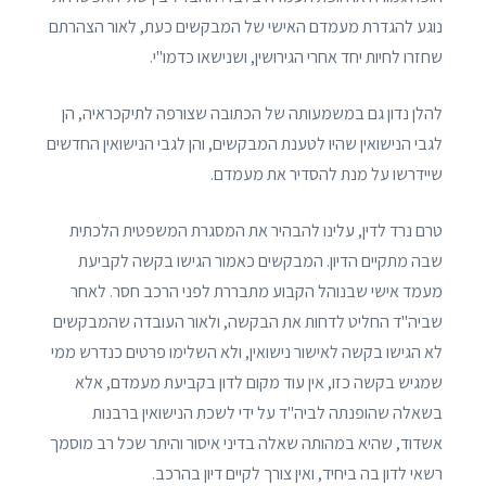
נוגע להגדרת מעמדם האישי של המבקשים כעת, לאור הצהרתם
שחזרו לחיות יחד אחרי הגירושין, ושנישאו כדמו"י.
להלן נדון גם במשמעותה של הכתובה שצורפה לתיקכראיה, הן
לגבי הנישואין שהיו לטענת המבקשים, והן לגבי הנישואין החדשים
שיידרשו על מנת להסדיר את מעמדם.
טרם נרד לדין, עלינו להבהיר את המסגרת המשפטית הלכתית
שבה מתקיים הדיון. המבקשים כאמור הגישו בקשה לקביעת
מעמד אישי שבנוהל הקבוע מתבררת לפני הרכב חסר. לאחר
שביה"ד החליט לדחות את הבקשה, ולאור העובדה שהמבקשים
לא הגישו בקשה לאישור נישואין, ולא השלימו פרטים כנדרש ממי
שמגיש בקשה כזו, אין עוד מקום לדון בקביעת מעמדם, אלא
בשאלה שהופנתה לביה"ד על ידי לשכת הנישואין ברבנות
אשדוד, שהיא במהותה שאלה בדיני איסור והיתר שכל רב מוסמך
רשאי לדון בה ביחיד, ואין צורך לקיים דיון בהרכב.