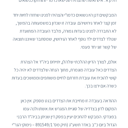
חלק א': איש ואשה שהצהירו שנישאו כדמו"י והוחזקו כנשואים
המבקשים דנן היו נשואים כדמו"י והצהירו לפנינו שחזרו לחיות יחד
זמן קצר לאחר גירושיהם. עובדה זו שנדון במשמעותה בהמשך,
לא התבררה לפנינו בעדות גמורה, מלבד העובדה המתועדת
שנולד לצדדים ילד נוסף לאחר הגירושין, שמסתבר שאיננו תוצאה
של קשר זוגי חד פעמי.
אולם, לצורך הדיון ההלכתי שלהלן, יתייחס ביה"ד אל הצהרת
הצדדים כאל עובדה מוגמרת, מתוך הנחה שלצדדים לא יהיה כל
קושי להוכיח את עובדת חזרתם לחיים משותפים וממושכים בעדות
כשרה אם ירצו בכך.
ההודאה בעובדה זו מחייבת את הצדדים בגט מספק. אין כאן
המקום לדון בצדדיה של סוגיית המגרש את אשתו ולנה עמו
בפונדקי. המבקש להחכים יעיין בפסק דין שניתן בביה"ד הרבני
הגדול ביום כ"ב באדר תשע"ג (תיק מס' 891549/1 – נימוקי הגר"י