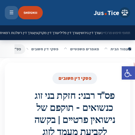
ילוג לתוכן
Jus
Tice
וואטסאפ
☰
פתיחת 
עורך דין גירושין
עורך דין פלילי
עורך דין מקרקעין
עורך דין רשלנות רפואית
תחומי חיפוש מרכזיים
עמוד הבית
מאמרים משפטיים
פסקי דין חשובים
פתח סרגל נגישות
פסקי דין חשובים
פס"ד רבני: חזקת בני זוג
כנשואים - תוקפם של
נישואין פרטיים | בקשה
לקביעת מעמד לזוג