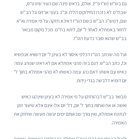
גם בש"ש (ש"ו פ"י). אולם, בראש פינה שם העיר שזו ט"ס,
שבח"מ לא נזכרו החילוקים הללו. וכ"כ בעצי ארזים על הב"ש
שם, דמש"כ הב"ש בשם הט"ז דאיכא חזקה על פי אמירה וא"א
לחזור באמתלא לאחר ל' יום, ליתא בח"מ. מכל מקום מבואר
בב"ש שהוא סובר כדעת הט"ז.
ועל מה שכתב הט"ז דכלפי איסור לא בעינן ל' יום דשוויא אנפשיא
וכו', כתב הב"ש: דגם בזה מהני אמתלא אם לא ראינו שנוהג עמה
כאיש עם אשתו. דאם נהג עמה כאשתו לא מהני אמתלא בתוך ל'
יום דומיא דלבשה בגדי נידות.
מבואר בב"ש דבהוחזקו על פי אמירה לא בעינן שינהגו כאיש
ואשה או אח ואחות בתוך ל' יום, דל' יום אלו אינם אלא שיעור זמן
לנתינת אמתלא, ואין צורך שבאותם ימים יעשה מעשה שיחזק את
האמירה.
ולעיל הבאתי את דברי הנוב"י שחילק בין הוחזקו כנשואים, שאינם