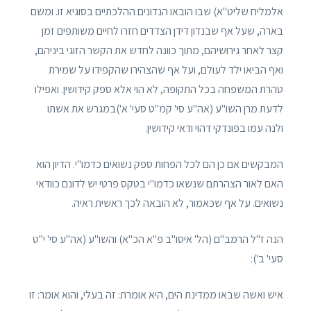
אלמליח שליט"א) שבו הובאו הנדונים ההלכתיים בסוגיא זו. ומשם
בארה, שעל אף שבנדון דידן הצדדים חזרו לחיים משותפים זמן
קצר לאחר גירושיהם, מתוך כוונה לחדש את הקשר הזוגי ביניהם,
ואף הביאו ילד לעולם, ועל אף שהצהירו שהקפידו על שמירת
טהרת המשפחה בכל התקופה, לא הוי אלא ספק קידושין. ואפילו
לדעת מרן השו"ע (אה"ע סי' קמ"ט סעי' א')במגרש את אשתו
ולנה עמו בפונדקי דהוי ודאי קידושין.
המבקשים אם כן הם לכל הפחות ספק נשואים כדמו"י. הדיון הוא
האם לאור הצהרתם שנשאו כדמו"י בטקס פרטי יש לדונם כוודאי
נשואים. על אף שכאמור, לא הובאה לכך ראשית ראיה.
הנה ז"ל הרמב"ם (הל' איסו"ב פ"א הכ"א) והשו"ע (אה"ע סי' י"ט
סעי' ב'):
איש ואשה שבאו ממדינת הים, היא אומרת: זה בעלי, והוא אומר: זו