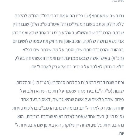
גם בשב שמעתתא(ש"ו פ"י) הביא את דברי הט"ז והח"מ להלכה
ללא חולק. וכתב בשם המשל"מ (הל' איסו"ב פ"כ הי"ג) שגם הדין
שכתבו הרמב"ם שם והשו"ע באה"ע ר"ס ג' באחד שבא ואמר כהן
אני ונשא גרושה שלוקה, הוא באופן שהחזיק את עצמו שלושים יום
בכהונה. והרמב"ם סתם שם, וסמך על מה שכתב שם בפ"א
(הכ"א) באיש ואשה שבאו ממדינת הים ואמרו זו אשתי וזה בעלי,
דלא הוחזקו לאלתר על פי דיבורם אלא רק לאחר ל' יום.
וכתב שגם דברי הרמב"ם בהלכות סנהדרין (פט"ז ה"ו) ובהלכות
שגגות (פ"ג ה"ב) בעד אחד שאמר על חתיכה שהיא חלב ועל
פירות שהם כלאיים ועל אשה שהיא גרושה, דאיסור בעד אחד
יוחזק, הוא רק לאחר ל' יום. גם מה שכתב הרמב"ם בהלכות נזירות
(פ"ט הי"ז) בעד אחד שאמר לאדם ראיתי שנדרת בנזירות, והוא
נהג בנזירות על פיו, ושתה יין שלוקה, הוא באופן שנהג בנזירות ל'
יום.