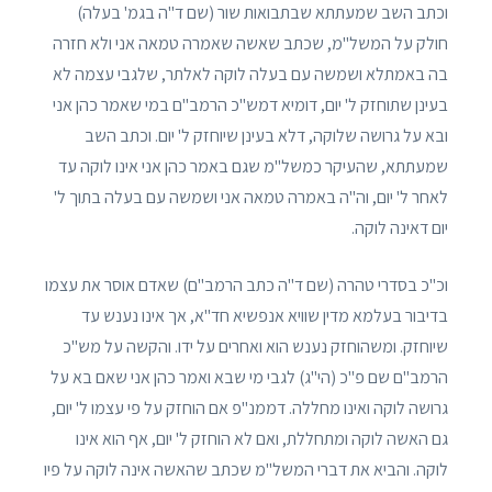
וכתב השב שמעתתא שבתבואות שור (שם ד"ה בגמ' בעלה)
חולק על המשל"מ, שכתב שאשה שאמרה טמאה אני ולא חזרה
בה באמתלא ושמשה עם בעלה לוקה לאלתר, שלגבי עצמה לא
בעינן שתוחזק ל' יום, דומיא דמש"כ הרמב"ם במי שאמר כהן אני
ובא על גרושה שלוקה, דלא בעינן שיוחזק ל' יום. וכתב השב
שמעתתא, שהעיקר כמשל"מ שגם באמר כהן אני אינו לוקה עד
לאחר ל' יום, וה"ה באמרה טמאה אני ושמשה עם בעלה בתוך ל'
יום דאינה לוקה.
וכ"כ בסדרי טהרה (שם ד"ה כתב הרמב"ם) שאדם אוסר את עצמו
בדיבור בעלמא מדין שוויא אנפשיא חד"א, אך אינו נענש עד
שיוחזק. ומשהוחזק נענש הוא ואחרים על ידו. והקשה על מש"כ
הרמב"ם שם פ"כ (הי"ג) לגבי מי שבא ואמר כהן אני שאם בא על
גרושה לוקה ואינו מחללה. דממנ"פ אם הוחזק על פי עצמו ל' יום,
גם האשה לוקה ומתחללת, ואם לא הוחזק ל' יום, אף הוא אינו
לוקה. והביא את דברי המשל"מ שכתב שהאשה אינה לוקה על פיו