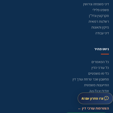
דיני משפחה וגירושין
משפט פלילי
מקרקעין ונדל"ן
רשלנות רפואית
נזיקין ותאונות
דיני עבודה
ניווט מהיר
כל המאמרים
כל עורכי הדין
כלי AI משפטיים
מחשבון שכר טרחת עורך דין
התייעצות משפטית
אודות Jus-Tice
מדיניות עריכה
צרו פתרון עם AI
מפת אתר
הצטרפות עורכי דין ←