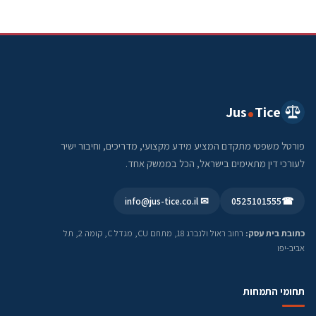
Jus
Tice
פורטל משפטי מתקדם המציע מידע מקצועי, מדריכים, וחיבור ישיר
לעורכי דין מתאימים בישראל, הכל בממשק אחד.
✉ info@jus-tice.co.il
0525101555
☎
כתובת בית עסק:
רחוב ראול ולנברג 18, מתחם CU, מגדל C, קומה 2, תל
אביב-יפו
תחומי התמחות