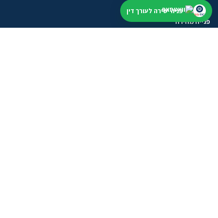
פניה ישירה לעורך דין
פנייה מהירה
התחילו מתיאור קצר. נבדוק תחום, עיר ודחיפות, בלי הבטחה לתוצאה.
שליחת וואטסאפ
טופס פנייה
מסלולים לעורכי דין
אחרי שהשארתם פנייה
בודקים תחום, עיר ודחיפות לפני שממשיכים
בלי להציג מידע כללי כייעוץ אישי או הבטחה לתוצאה.