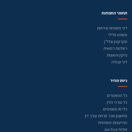
תחומי התמחות
דיני משפחה וגירושין
משפט פלילי
מקרקעין ונדל"ן
רשלנות רפואית
נזיקין ותאונות
דיני עבודה
ניווט מהיר
כל המאמרים
כל עורכי הדין
כלי AI משפטיים
מחשבון שכר טרחת עורך דין
התייעצות משפטית
אודות Jus-Tice