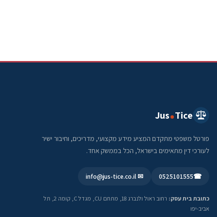
Jus
Tice
פורטל משפטי מתקדם המציע מידע מקצועי, מדריכים, וחיבור ישיר
לעורכי דין מתאימים בישראל, הכל בממשק אחד.
✉ info@jus-tice.co.il
0525101555
☎
כתובת בית עסק:
רחוב ראול ולנברג 18, מתחם CU, מגדל C, קומה 2, תל
אביב-יפו