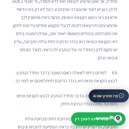
מחדלו, אך טוען שהציע לעשות זאת ללא תמורה, ור' סעיף 8.2(א)
להלן. כאן יש לומר שהעובדה שהנתבע כשל לא רק באי הדיווח
אלא גם באי ביצוע הקצאת המניות, מהווה ראיה ותימוכין לכך
שהתובעים היו רשאים לפנות לבעלי מקצוע אחרים על מנת לתקן
את התנהלותו. ובמילים פשוטות ייאמר שוב, אפילו הטענה ביחס
לאי הקצאת המניות היא בגדר הרחבת חזית עילת התביעה, עדיין
יש מקום לדון במחדל זה של הנתבע ולו כראיה לצורך הוכחת
וגיבוש הנזק.
6.6 לסיכום ביחס לשאלה האם הטענה בדבר מחדל הנתבע
לבצע הקצאת מניות היא בגדר הרחבת חזיתלסיכום יש לומר כך:
– ראשית, הטענה בדבר מחדל הנתבע לבצע הקצאת מניות
צרו פתרון עם AI
בתובעת 1אינה בגדר הרחבת חזית;
– שנית, אפילו היה מדובר בהרחבת חזית מבחינת עילת
פניה ישירה לעורך דין
התביעה, הרי עדיין יש לדון בה כראיה המסייעת להוכחת וגיבוש