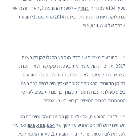
סעיף 104א לפקודה.
בנוסף
– לטענת התובעת 2, לא דווחה כראוי
גם חלוקת דיווידנד שנעשתה בשנת 2014מהתובעת 1לתובעת
2בסך של 9,944,750 ₪.
1.4 התובעים מציינים שמחדלי הנתבע התגלו להן רק בשנת
2017, תוך כדי ניהול משא ומתן בעסקת מקרקעין ולאור הערת
הצד שכנגד לעסקה. לאחר שהדבר התגלה, פעלו התובעים
לתיקון הדיווחים והתאמתם למצב שצריך היה להיות כבר בעת
ביצוע פעולת העברת המניות. לצורך כך פנו התובעים לעורכי דין
המתמחים בתחום המיסים וכן רואי חשבון אחרים.
1.5 לדברי התובעים, אלמלא תיקון הפעולות והדיווחים הם היו
חשופים לתשלום מס המגיע עד לסך של
6,496,654 ₪
וזאת עוד
לפני תשלום קנסות. עוד, לדברי התובעת 2, לאחר האמור לעיל