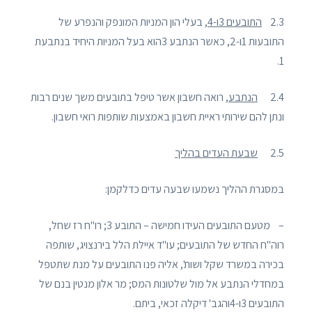
2.3
התובעים 3ו-4
, בעלי הון המניות המונפק והנפרע של
התובעות 1ו-2, כאשר הנתבע 3הוא בעל המניות היחיד בנתבעת
1.
2.4
הנתבע
, רואה חשבון אשר טיפל בתובעים משך שנים רבות
ונתן להם שירותי ראיית חשבון באמצעות שותפות רואי חשבון.
2.5
שבעת העדים בהליך
במסגרת ההליך נשמעו שבעה עדים כדלקמן:
– מטעם התובעים העידו חמישה – התובע 3; רו"ח רז שחל,
רוה"ח החדש של התובעים; עו"ד איילת הלל בירנצויג, שותפה
בכירה במשרד שקל ושות', אליה פנו התובעים על מנת שתטפל
במחדלי הנתבע אל מול שלטונות המס; מר אלון מנטין בנם של
התובעים 3ו-4והגב' דיקלה זכאי, ביתם.