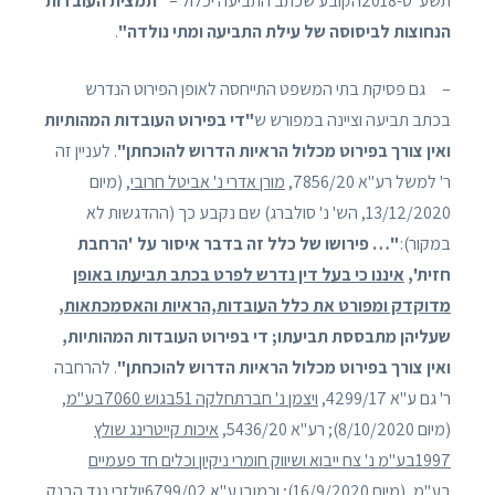
תשע"ט-2018הקובע שכתב התביעה יכלול –
"תמצית העובדות
הנחוצות לביסוסה של עילת התביעה ומתי נולדה"
.
– גם פסיקת בתי המשפט התייחסה לאופן הפירוט הנדרש
בכתב תביעה וציינה במפורש ש
"די בפירוט העובדות המהותיות
ואין צורך בפירוט מכלול הראיות הדרוש להוכחתן"
. לעניין זה
ר' למשל רע"א 7856/20,
מורן אדרי נ' אביטל חרובי
, (מיום
13/12/2020, הש' נ' סולברג) שם נקבע כך (ההדגשות לא
במקור):
"… פירושו של כלל זה בדבר איסור על 'הרחבת
חזית',
איננו כי בעל דין נדרש לפרט בכתב תביעתו באופן
מדוקדק ומפורט את כלל העובדות,הראיות והאסמכתאות
,
שעליהן מתבססת תביעתו; די בפירוט העובדות המהותיות,
ואין צורך בפירוט מכלול הראיות הדרוש להוכחתן"
. להרחבה
ר' גם ע"א 4299/17,
ויצמן נ' חברתחלקה 51בגוש 7060בע"מ
,
(מיום 8/10/2020); רע"א 5436/20,
איכות קייטרינג שולץ
1997בע"מ נ' צח ייבוא ושיווק חומרי ניקיון וכלים חד פעמיים
בע"מ
, (מיום 16/9/2020); וכמובן ע"א 6799/02
יולזרי נגד הבנק