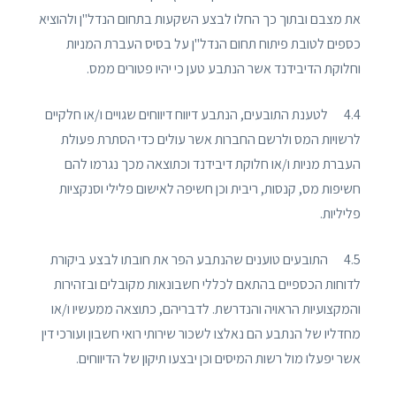
את מצבם ובתוך כך החלו לבצע השקעות בתחום הנדל"ן ולהוציא
כספים לטובת פיתוח תחום הנדל"ן על בסיס העברת המניות
וחלוקת הדיבידנד אשר הנתבע טען כי יהיו פטורים ממס.
4.4 לטענת התובעים, הנתבע דיווח דיווחים שגויים ו/או חלקיים
לרשויות המס ולרשם החברות אשר עולים כדי הסתרת פעולת
העברת מניות ו/או חלוקת דיבידנד וכתוצאה מכך נגרמו להם
חשיפות מס, קנסות, ריבית וכן חשיפה לאישום פלילי וסנקציות
פליליות.
4.5 התובעים טוענים שהנתבע הפר את חובתו לבצע ביקורת
לדוחות הכספיים בהתאם לכללי חשבונאות מקובלים ובזהירות
והמקצועיות הראויה והנדרשת. לדבריהם, כתוצאה ממעשיו ו/או
מחדליו של הנתבע הם נאלצו לשכור שירותי רואי חשבון ועורכי דין
אשר יפעלו מול רשות המיסים וכן יבצעו תיקון של הדיווחים.