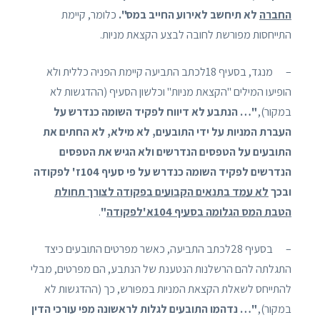
החברה
לא תיחשב לאירוע החייב במס".
כלומר, קיימת
התייחסות מפורשת לחובה לבצע הקצאת מניות.
– מנגד, בסעיף 18לכתב התביעה קיימת הפניה כללית ולא
הופיעו המילים "הקצאת מניות" וכלשון הסעיף (ההדגשות לא
במקור),
"… הנתבע לא דיווח לפקיד השומה כנדרש על
העברת המניות על ידי התובעים, לא מילא, לא החתים את
התובעים על הטפסים הנדרשים ולא הגיש את הטפסים
הנדרשים לפקיד השומה כנדרש על פי סעיף 104ז' לפקודה
ובכך
לא עמד בתנאים הקבועים בפקודה לצורך תחולת
הטבת המס הגלומה בסעיף 104א'לפקודה
"
.
– בסעיף 28לכתב התביעה, כאשר מפרטים התובעים כיצד
התגלתה להם הרשלנות הנטענת של הנתבע, הם מפרטים, מבלי
להתייחס לשאלת הקצאת המניות במפורש, כך (ההדגשות לא
במקור),
"… נדהמו התובעים לגלות לראשונה מפי עורכי הדין