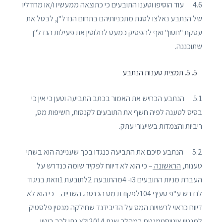
4.6 עוד הוסיפו וטענו התובעים כי כתוצאה ממעשיו ו/או מחדליו
של הנתבע נאלצו לסגת מתכניותיהם בתחום הנדל"ן, לבטל את
עסקת "חסון" ואף להפסיק כמעט לחלוטין את פעילות הנדל"ן
שתוכננה.
5. תמצית טענות הנתבע
5.1 הנתבע הכחיש את האמור בכתב התביעה וטען כי אין כי
בסיס לטענה לפיה חשף את התובעים לקנסות, חשיפות מס,
ריביות והצמדות בשיעורי עתק.
5.2 הנתבע סיכם את התביעה כנגדו בכך שעניינה הוא בשתי
טענות,
הראשונה
– כי הוא לא דיווח לפקיד שומה כנדרש על
העברת מניות התובעים 3ו- 4מהתובעת 2לתובעת 1וזאת בניגוד
לנדרש ע"פ סעיף 104לפקודת מס הכנסה.
השנייה
– כי הוא לא
דיווח כראוי לרשויות המס על הדיבידנד שחילקה מנטין פלסטיק
למנטין אינווסטמנטס במהלך שנת 2014ולא נתן לכך ביטוי