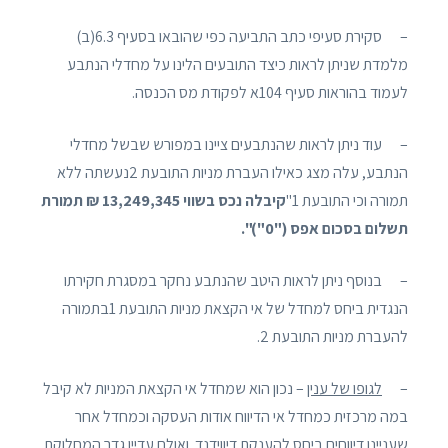
– סקירת סעיפי כתב התביעה כפי שהובאו בסעיף 6.3(ב)
מלמדת שניתן לראות כיצד התובעים הלינו על מחדלי הנתבע
לעמוד בהוראות סעיף 104א לפקודת מס הכנסה.
– עוד ניתן לראות שהנתבעים ציינו במפורש שבשל מחדלי
הנתבע, עלה מצג כאילו העברת מניות התובעת 2נעשתה ללא
תמורה וכי התובעת 1"
קיבלה נכס בשווי 13,249,345 ₪ תמורת
תשלום בסכום אפס
("0")".
– בנוסף ניתן לראות היטב שהנתבע נחקר במסגרת חקירתו
הנגדית ביחס למחדל של אי הקצאת מניות התובעת 1בתמורה
להעברת מניות התובעת 2.
–
לגופו של ענין
– נכון הוא שמחדל אי הקצאת המניות לא קיבל
במה מרכזית כמחדל אי הדיווח אודות העסקה וכמחדל אחר
שעניינו דיווחים ביחס להענקת דיווידנד. ואולם עדיין גדר המחלוקת