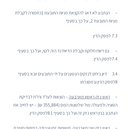
– הנתבע לא דאג להקצאת מניות התובעת 1כתמורה לקבלת
מניות התובעת 2, על כך בסעיף
7.3 לפסק הדין.
– גם דיווח חלוקת וקבלת הדיווידנד היה לקוי, ועל כך בסעיף
7.4לפסק הדין.
3.4 דיון ביחס לנזקים הנטענים על ידי התובעים יובא בסעיף
8לפסק הדין ובמסגרתו:
–
ראש נזק ראשון מארבעה
– הוצאות לעו"ד ורו"ח לבדיקת
הסוגיה ולפעולה מול שלטונות המס (355,884 ₪) – יש לחייב את
הנתבע בגין ראש נזק זה ועל כך בסעיף 8.1לפסק הדין.
–
ראש נזק שני מארבעה
, תשומות זמן ועבודה בפיתוח חטיבת