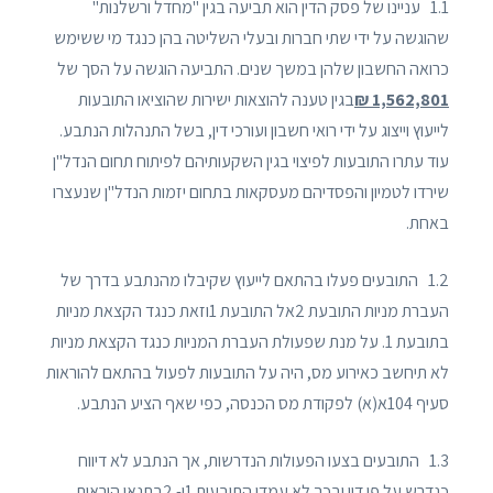
1.1 עניינו של פסק הדין הוא תביעה בגין "מחדל ורשלנות"
שהוגשה על ידי שתי חברות ובעלי השליטה בהן כנגד מי ששימש
כרואה החשבון שלהן במשך שנים. התביעה הוגשה על הסך של
1,562,801 ₪
בגין טענה להוצאות ישירות שהוציאו התובעות
לייעוץ וייצוג על ידי רואי חשבון ועורכי דין, בשל התנהלות הנתבע.
עוד עתרו התובעות לפיצוי בגין השקעותיהם לפיתוח תחום הנדל"ן
שירדו לטמיון והפסדיהם מעסקאות בתחום יזמות הנדל"ן שנעצרו
באחת.
1.2 התובעים פעלו בהתאם לייעוץ שקיבלו מהנתבע בדרך של
העברת מניות התובעת 2אל התובעת 1וזאת כנגד הקצאת מניות
בתובעת 1. על מנת שפעולת העברת המניות כנגד הקצאת מניות
לא תיחשב כאירוע מס, היה על התובעות לפעול בהתאם להוראות
סעיף 104א(א) לפקודת מס הכנסה, כפי שאף הציע הנתבע.
1.3 התובעים בצעו הפעולות הנדרשות, אך הנתבע לא דיווח
כנדרש על פי דין ובכך לא עמדו התובעות 1ו- 2בתנאי הוראות