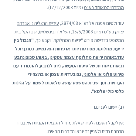
המזרחי המאוחד בע"מ
(מיום 17/12/2003).
עוד ולסיום אפנה אל רע"א 2874/08,
עיריית הרצליה נ' אברהם
יצחק בע"מ
(מיום 15/5/2008, הש' א' רובינשטיין), שם הקל בית
המשפט בדרישת פירוט "יריעת המחלוקת" וקבע כך,
"הגבול בין
יריעת מחלוקת מפורטת יותר או פחות הוא גמיש, כמובן;
וכל
עודבאותה יריעת מחלוקת עצמה עסקינן, באותו סכום נתבע
ובאותם יסודות של סיפורהמעשה, ניתן לנתבע להתמודד עם
פירוט פלוני או אלמוני
, גם בעדויות עצמן או בתצהירי
העדויות, תוך שבית המשפט עושה מלאכתו לשמור על הגינות
כלפי כולי עלמא".
(ב) יישום לענייננו
אין לקבל הטענה לפיה שאלת מחדל הקצאת המניות היא בגדר
הרחבת חזית ולעניין זה יובאו הדברים הבאים: