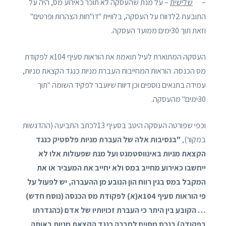
–
שלישית
– על מנת שהעסקה לא תוכר כאירוע מס, היה על
התובעת 2לדווח על העסקה, בלוויית "דו"חות הצהרות ופרטים"
וזאת תוך 30ימים ממועד העסקה.
העסקה המתוארת לעיל תואמת את הוראות סעיף 104א לפקודת
מס הכנסה. הוראות המחייבות העברת מניות כנגד הקצאת מניות,
עמידה בתנאים נוספים וכן דיווח שיועבר לפקיד השומה "תוך
30ימים" מהעסקה.
וכפי שפורטה העסקה היטב בסעיף 13לכתב התביעה (ההדגשות
במקור),
"בנסיבות אלה של העברת מניות פלסטיק כנגד
הקצאת מניות באינווסטמנט ועל מנת שפעולות אלו לא
ייחשבו כאירוע מחייב במס ולא יחייב את המעביר או את
המקבל במס בגין רווח הון הנובע מן ההעברה, יש לפעול על
פי הוראות סעיף 104א
(א) לפקודת מס הכנסה (נוסח חדש)
… הקובע בין היתר כי העברת זכויותיו של אדם (כהגדרתו
בפקודה) בנכס מסוים לחברה כנגד הקצאת מניות באותה