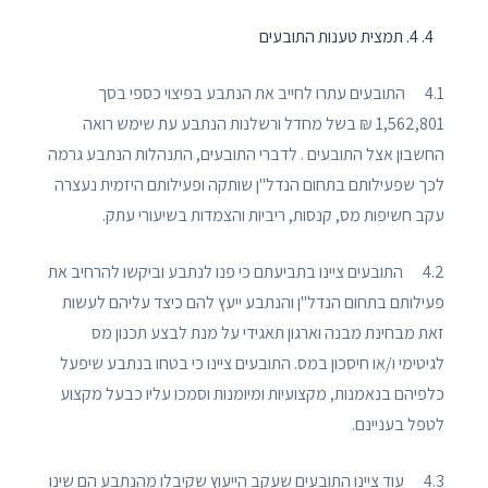
4. תמצית טענות התובעים
4.1 התובעים עתרו לחייב את הנתבע בפיצוי כספי בסך
1,562,801 ₪ בשל מחדל ורשלנות הנתבע עת שימש רואה
החשבון אצל התובעים . לדברי התובעים, התנהלות הנתבע גרמה
לכך שפעילותם בתחום הנדל"ן שותקה ופעילותם היזמית נעצרה
עקב חשיפות מס, קנסות, ריביות והצמדות בשיעורי עתק.
4.2 התובעים ציינו בתביעתם כי פנו לנתבע וביקשו להרחיב את
פעילותם בתחום הנדל"ן והנתבע ייעץ להם כיצד עליהם לעשות
זאת מבחינת מבנה וארגון תאגידי על מנת לבצע תכנון מס
לגיטימי ו/או חיסכון במס. התובעים ציינו כי בטחו בנתבע שיפעל
כלפיהם בנאמנות, מקצועיות ומיומנות וסמכו עליו כבעל מקצוע
לטפל בעניינם.
4.3 עוד ציינו התובעים שעקב הייעוץ שקיבלו מהנתבע הם שינו