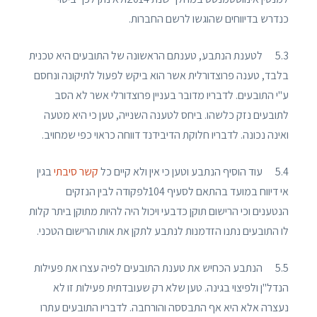
כנדרש בדיווחים שהוגשו לרשם החברות.
5.3 לטענת הנתבע, טענתם הראשונה של התובעים היא טכנית
בלבד, טענה פרוצדורלית אשר הוא ביקש לפעול לתיקונה ונחסם
ע"י התובעים. לדבריו מדובר בעניין פרוצדורלי אשר לא הסב
לתובעים נזק כלשהו. ביחס לטענה השנייה, טען כי היא מטעה
ואינה נכונה. לדבריו חלוקת הדיבידנד דווחה כראוי כפי שמחויב.
5.4 עוד הוסיף הנתבע וטען כי אין ולא קיים כל
קשר סיבתי
בגין
אי דיווח במועד בהתאם לסעיף 104לפקודה לבין הנזקים
הנטענים וכי הרישום תוקן כדבעי ויכול היה להיות מתוקן ביתר קלות
לו התובעים נתנו הזדמנות לנתבע לתקן את אותו הרישום הטכני.
5.5 הנתבע הכחיש את טענת התובעים לפיה עצרו את פעילות
הנדל"ן ולפיצוי בגינה. טען שלא רק שעובדתית פעילות זו לא
נעצרה אלא היא אף התבססה והורחבה. לדבריו התובעים עתרו