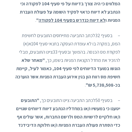
המלווים כי היה צורך בדיווח על פי סעיף 104 לפקודה וכי
הנתבע לא דיווח כראוי לפקיד השומה על פעולת העברת
המניות ו
לא דיווח כנדרש בסעיף 104 לפקודה
"
.
– בסעיף 32לכתב התביעה מתייחסים התובעים לחשיפת
המס, במקרה בו לא עומדת העסקה בתנאי סעיף 104א(א)
לפקודת מס הכנסה. בהמשך ובסעיף 33ציינו התובעים, מבלי
להזכיר את מחדל הקצאת המניות בשמו, כך,
"מאחר שלא
הוגשו במועד הדיווחים לפי סעיף 104, כאמור לעיל, קיימת
חשיפת מס רווח הון בגין אירוע העברת המניות אשר הוערכה
בכ-5,738,508 ₪"
.
– בסעיף 50לכתב התביעה ציינו התובעים כך,
"התובעים
יטענו כי במעשיו ו/או במחדליו הנתבע דיווח דיווחים שגויים
ו/או חלקיים לרשויות המס ולרשם החברות, אשר עולים אף
כדי הסתרת פעולת העברת המניות ו/או חלוקת הדיבידנד