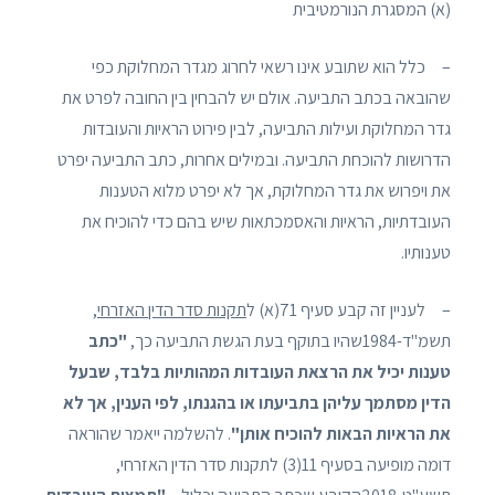
(א) המסגרת הנורמטיבית
– כלל הוא שתובע אינו רשאי לחרוג מגדר המחלוקת כפי
שהובאה בכתב התביעה. אולם יש להבחין בין החובה לפרט את
גדר המחלוקת ועילות התביעה, לבין פירוט הראיות והעובדות
הדרושות להוכחת התביעה. ובמילים אחרות, כתב התביעה יפרט
את ויפרוש את גדר המחלוקת, אך לא יפרט מלוא הטענות
העובדתיות, הראיות והאסמכתאות שיש בהם כדי להוכיח את
טענותיו.
– לעניין זה קבע סעיף 71(א) ל
תקנות סדר הדין האזרחי
,
תשמ"ד-1984שהיו בתוקף בעת הגשת התביעה כך,
"כתב
טענות יכיל את הרצאת העובדות המהותיות בלבד, שבעל
הדין מסתמך עליהן בתביעתו או בהגנתו, לפי הענין, אך לא
את הראיות הבאות להוכיח אותן"
. להשלמה ייאמר שהוראה
דומה מופיעה בסעיף 11(3) לתקנות סדר הדין האזרחי,