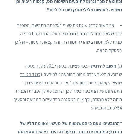
וכתוצאה מכך נגרמו לתובעים חשיפות מס, קנסות ריבית וכן
חשיפה לאישום פלילי וסנקציות פליליות"
.
– אך חשוב להדגיש גם את סעיף 54לכתב התביעה, המפנה
לכך שלאור מחדלי הנתבע נוצר מצג כאילו הנתבעת 1קיבלה
מניות ללא תמורה, שהרי התמורה היתה הקצאת המניות – ועל כך
בפסקה הבאה.
(ג)
חשוב להדגיש
– כפי שציינתי בסעיף 6.1לעיל, העסקה
שבוצעה היא העברת מניות התובעת 2לתובעת 1
כנגד תמורה
שהיא הקצאת מניות התובעת 1
. אך התובעים טוענים שדרך
התנהלותו של הנתבע הביאה לכך שהוצג כאילן העברת המניות
היתה ללא תמורה, וכך ציינו במסגרת פרק עילות התביעה ובסעיף
54לכתב התביעה:
"התובעים יטענו כי המשמעות של מעשיו ו/או מחדליו של
הנתבע המתוארים בכתב תביעה זה הינה כי: אינווסטמנטס