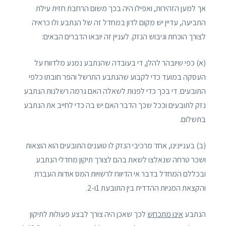
אך למען הזהירות, ואפילו היה בכך משום הרחבת חזית עילת
התביעה, עדיין יש מקום לדון במחדל זה של הנתבע ולו כראיה
לצורך הוכחת וגיבוש הנזק. לעניין זה יובאו הדברים הבאים:
(א) כפי שיובהר להלן, די בעובדה שהנתבע נמנע מלדווח על
העסקה במועד כדי לקבוע שהנתבע התרשל והפר חובתו כלפי
התובעים. די בכך כדי לפנות לשאלה האם גרמה רשלנות הנתבע
נזק לתובעים וככל שכך הדבר האם יש בה כדי לחייב את הנתבע
בתשלום.
(ב) בעניינינו, אחד מרכיבי הנזק לו טוענים התובעים הוא הוצאות
ושכר טרחה שנאלצו לשאת בהם לצורך תיקון מחדלי הנתבע
ובכללם המחדל בדבר אי הדיווח לרשויות המס אודות העברת
והקצאת המניות ההדדית בין התובעת 1ו-2.
הנתבע
אינו מתכחש
לכך שאכן היה צורך לבצע פעולות לתיקון