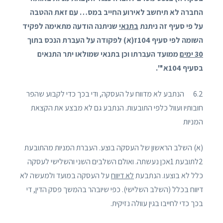
החברה לא תיחשב לאירוע החייב במס… עם זאת ההטבה
על פי סעיף זה ניתנת
בתנאי
שניתנה הודעה מתאימה לפקיד
השומה לפי סעיף 104ז(א) לפקודה על העברת הנכס בתוך
30 ימים
ממועד העברתו וכן בתנאי שמולאו יתר התנאים
בסעיף 104א'".
6.2 הנתבע לא מדווח על העסקה, ודי בכך כדי לקבוע שהפר
חובותיו ועוול כלפי התובעות. הנתבע גם לא מבצע את הקצאת
המניות
(א) השלב הראשון של העסקה בוצע. העברת המניות מהתובעת
2לתובעת 1אכן נעשתה. ואולם השלבים השני והשלישי לעסקה
כלל לא בוצעו. הנתבעת
לא דיווח
על העסקה במועד ולמעשה לא
דיווח בכלל (השלב השלישי). כפי שיובהר בהמשך פסק הדין, די
בכך כדי לחייבו בגין עוולה נזיקית.