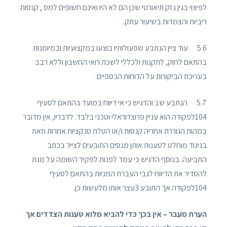
לפיצוי בגין נזק תיאורטי שכן הם לא היו ואינם חשופים למס , קנסות
ריביות והצמדות בשיעור עתק.
5.6 עוד ציין הנתבע שפעולותיו בוצעו במקצועיות ובמיומנות
בהתאם לחוק, לתקנות ולכללי לשכת רואי החשבון וללא רבב
בעריכת הביקורות על הדוחות הכספיים.
5.7 הנתבע שב והדגיש כי אי דיווח במועד בהתאם לסעיף
104לפקודה הוא עניין פרוצדוראלי וטכני בלבד. לדבריו, אין מדובר
במהות הגוררת אחריה קנסות ו/או הטלת סנקציות אחרות וזאת
בניגוד מוחלט לטענות אותן מנסים התובעים לצייר בכתב
התביעה. בנוסף הדגיש כי עמד לפנות לפקיד השומה על מנת
להסדיר את הדיווח לגבי העברת המניות בהתאם לסעיף
104לפקודה אך התובע 3עצר אותו מלעשות כן.
הערת מעבר – אין בכך כדי להביא מלוא טענות הצדדים אך