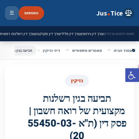
ילוג לתוכן
Jus
Tice
וואטסאפ
☰
פתיחת 
עורך דין גירושין
עורך דין פלילי
עורך דין מקרקעין
עורך דין רשלנות רפואית
תחומי חיפוש מרכזיים
עמוד הבית
מאמרים משפטיים
דיני נזיקין
פתח סרגל נגישות
נזיקין
תביעה בגין רשלנות
מקצועית של רואה חשבון |
פסק דין (ת"א 55450-03-
20)