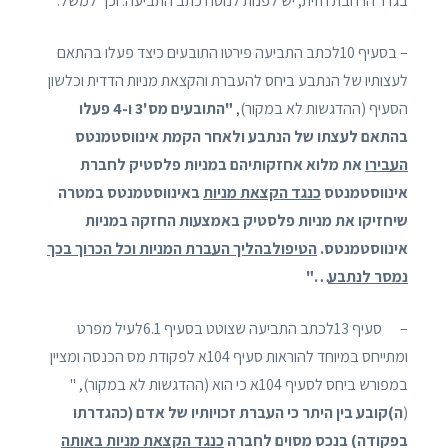
בגדר הרחבת חזית, יש לפנות לנוסח כתב התביעה. וכך למשל:
– בסעיף 10לכתב התביעה פירטו התובעים כיצד פעלו בהתאם
לעצותיו של הנתבע ביחס להעברת והקצאת מניות הדדית וכלשון
הסעיף (ההדגשות לא במקור),
"התובעים מס'3 ו-4 פעלו
בהתאם לעצתו של הנתבע ולאחר הקמת אינווסטמנטס
העבירו
את מלוא אחזקותיהם במניות פלסטיק לחברת
אינווסטמנטס
כנגד הקצאת מניות
באינווסטמנטס במטרה
שיחזיקו את מניות פלסטיק באמצעות החזקה במניות
אינווסטמנטס.
הטיפולבהליך העברת המניות וכל הכרוך בכך
נמסר לנתבע
…"
– סעיף 13לכתב התביעה שצוטט בסעיף 6.1לעיל מפרט
ומתייחס במיוחד להוראות סעיף 104א לפקודת מס הכנסה ומציין
במפורש ביחס לסעיף 104א כי הוא (ההדגשות לא במקור), "
(
ה)קובע בין היתר כי העברת זכויותיו של אדם (כהגדרתו
בפקודה) בנכס מסוים לחברה
כנגד הקצאת מניות באותה