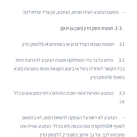
– מטעם הנתבע העידו שניים, הנתבע, וכן עו"ד סרחיו דקל.
3. תמצית פסק הדין (תוכן עניינים)
3.1 תמצית טענות הצדדים יובאו בסעיפים 4ו-5לפסק הדין.
3.2 פירוט בדבר גדר המחלוקת וטענת הנתבע להרחבת חזית
בכל הקשור למחדלו בשל אי ביצוע הקצאת מניות בתובעת 1יובא
בסעיף 6לפסק הדין.
3.3 הנתבע התרשל והפר חובת הזהירות כלפי התובעים ובכלל
זה:
– הנתבע לא דיווח על העסקה לרשויות המס, לא בהתאם
לסעיף 104לפקודת מס הכנסה ולא בכלל. הנתבע אפילו אינו
מתכחש לכך. על כך יורחב בסעיף 7.2לפסק הדין.