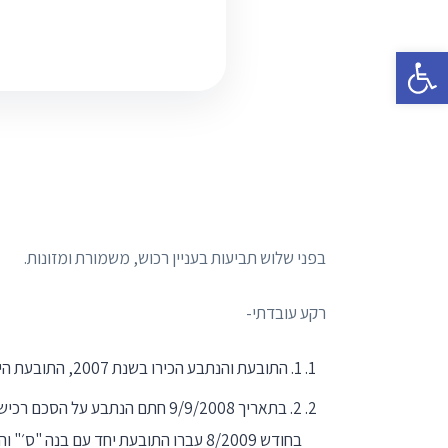
פתח סרגל נגישות
בפני שלוש תביעות בעניין רכוש, משמורת ומזונות.
רקע עובדתי-
1. התובעת והנתבע הכירו בשנת 2007, התובעת הייתה דאז אישה גרושה עם ילד מנישואין קודמים ואילו הנתבע רווק.
בחודש 8/2009 עברו התובעת יחד עם בנה "ס׳" והנתבע לגור בדירה זו; ב10/2009 נולדה בתם המשותפת של הצדדים .