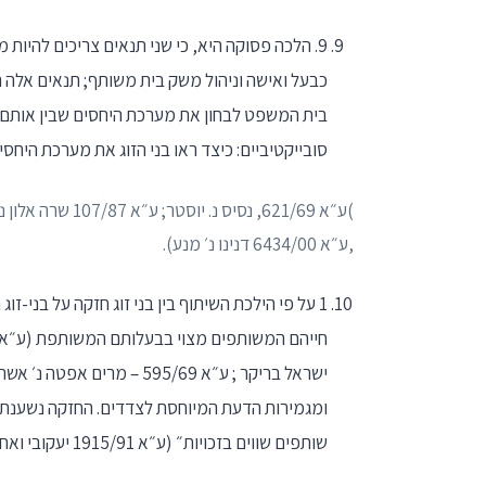
9. הלכה פסוקה היא, כי שני תנאים צריכים להיות
כבעל ואישה וניהול משק בית משותף; תנאים אלה ה
בית המשפט לבחון את מערכת היחסים שבין אותם בני
סובייקטיביים: כיצד ראו בני הזוג את מערכת היחסי
)ע״א 621/69, נסיס נ. יוסטר; ע״א 107/87 שרה אלון נ׳ פרידה מנדלסון ,ע״א 79/83
,ע״א 6434/00 דנינו נ׳ מנע).
1 על פי הילכת השיתוף בין בני זוג חזקה על בני-
ישראל בריקר ; ע״א 595/69 
ומגמירות הדעת המיוחסת לצדדים. החזקה נשענת ע
שותפים שווים בזכויות״ (ע״א 1915/91 יעקובי ואח׳ נ׳ עזרא יעקובי ואח׳, פ״ד מט)3), 529);