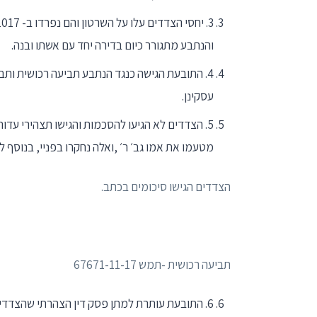
והנתבע מתגורר כיום בדירה יחד עם אשתו ובנה.
4. התובעת הגישה כנגד הנתבע תביעה רכושית ותב
עסקינן.
5. הצדדים לא הגיעו להסכמות והגישו תצהירי עד
מטעמו את אמו גב׳ ר׳ ,ואלה נחקרו בפניי, בנוסף ל
הצדדים הגישו סיכומים בכתב.
תביעה רכושית -תמש 67671-11-17­
6. התובעת עותרת למתן פסק דין הצהרתי שהצדדים הם בני זוג ידועים בציבור, לקבוע כי יש