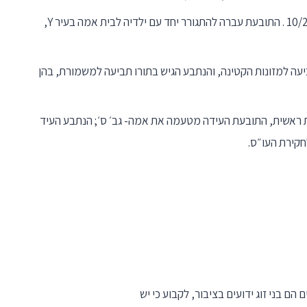
3. יחסי הצדדים עלו על השרטון והם נפרדו ב- 10/2017 . התובעת עברה להתגורר יחד עם ילדיה לבית אמה בעיר Y,
יעה למזונות הקטינה, והנתבע הגיש בתורו תביעה למשמורת, בהן
ות ראשית, התובעת העידה מטעמה את אמה- גב׳ ס׳; הנתבע העיד
חקירת העו״ס.