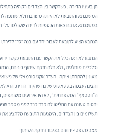
חן בעיניו הדירה , כשהקשר בין הצדדים רק היה בתחיל
המשכנתא והתובעת לא הייתה מעורבת ולא שותפה להליך
במשכנתא או בהוצאות הכספיות לדירה ששולמו על ידי
הנתבע הציע לתובעת לעבור יחד עם בנה ״ס׳״ לדירתו בעיר X, שכן הנתבע רצה שבתם תתגורר בבית חם
הנתבע לא ראה כלל את הקשר עם התובעת כקשר ידועי
וכלכלית מוחלטת , ולא חלה חזקת שיתוף ביניהם; הנתבע
מעונין להתחתן איתה , העדר אקט פורמאלי של נישוא
והציגה עצמה בסטאטוס של גרושה/חד הורית, הוא לא
ה״ווטסאף״ המשפחתית״, לא היו אירועים משותפים, ו
יחסים טעונה עת החליטו להיפרד כבר לפני מספר שנים ו
תשלומים בין הצדדים, הימנעות התובעת מלהציג את מ
מצב משפטי-ידועים בציבור וחזקת השיתוף