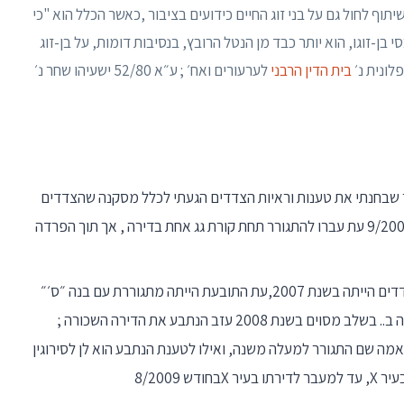
ף לחול גם על בני זוג החיים כידועים בציבור ,כאשר הכלל הוא "כי
 בן-זוגו, הוא יותר כבד מן הנטל הרובץ, בנסיבות דומות, על בן-זוג
בית הדין הרבני
לערעורים ואח׳ ; ע״א 52/80 ישעיהו שחר נ׳
ר שבחנתי את טענות וראיות הצדדים הגעתי לכלל מסקנה שהצדדים
ניהלו חיים של בני זוג ידועים בציבור החל מחודש 9/2009 עת עברו להתגורר תחת קורת גג אחת בדירה , אך תוך הפרדה
1 בהתאם לעדויות הצדדים תחילת ההכרות בין הצדדים הייתה בשנת 2007,עת התובעת הייתה מתגוררת עם בנה ״ס׳״
בבית אמה , והנתבע היה רווק מתגורר בדירה שכורה ב.. בשלב מסוים בשנת 2008 עזב הנתבע את הדירה השכורה ;
ה שם התגורר למעלה משנה, ואילו לטענת הנתבע הוא לן לסירוגין
 8/2009