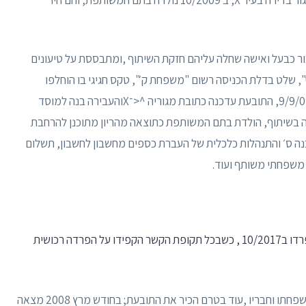
ור כבעל ואישה שחלה עליהם חזקת השיתוף ,ומתבססת על טיעונים
", שלט בדלת הכניסה רשום "משפחת ק׳", טקס חגיגי בו הוחלפו
טבעות נישואין והתחייבות בכתב של הנתבע מתאריך 9/9/09, התובעת עדכנה כתובת מגוריה ^<־Xוהעבירה בנה למוסד
ה בשיתוף, הולדת בתם המשותפת כתוצאה מהריון מתוכנן להרחבת
ה ס׳ והתנהלות כלכלית של העברת כספים מחשבון לחשבון, תשלום
משפחתי משותף ועוד.
8. הצדדים ניהלו קשר רומנטי מסוף שנת 2007 ונפרדו ב10/2017 , כשבכל תקופת הקשר הקפידו על הפרדה רכושית
הנתבע היה מעוניין לרכוש דירה בעיר/ שם מתגוררת משפחתו וחבריו ,עוד בטרם הכיר את התובעת; בחודש מרץ 2008 מצאה