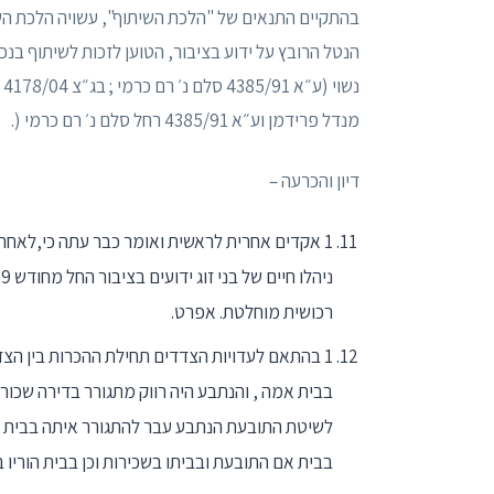
בהתקיים התנאים של "הלכת השיתוף", עשויה הלכת השיתו
הנטל הרובץ על ידוע בציבור, הטוען לזכות לשיתוף בנכסי
נשוי (ע״א 4385/91 סלם נ׳ רם כרמי ; בג״צ 4178/04 פלונית נ׳
מנדל פרידמן וע״א 4385/91 רחל סלם נ׳ רם כרמי (.
דיון והכרעה –
1 אקדים אחרית לראשית ואומר כבר עתה כי,לאח
רכושית מוחלטת. אפרט.
לשיטת התובעת הנתבע עבר להתגורר איתה בבית אמ
בבית אם התובעת ובביתו בשכירות וכן בבית הוריו בעיר X, עד למעבר לדירתו בעיר Xבחודש