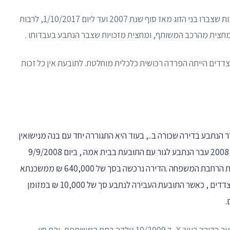
לאזן על דרך של מחצה על מחצה את כל הזכויות והחובות שצברו בני הזוג מאז סוף שנת 2007 ועד ליום 1/10/2017, לרבות
מחצית מהרכב המשותף, ומחצית מזכויות שצבר הנתבע בעבדותו .
דדים הייתה הפרדה רכושית כלכלית מוחלטת. לתובעת אין כל זכות
2, בזמנים בהם התגורר הנתבע בדירה שכורה ב.., בעוד היא התגוררה יחד עם בנה מנישואין
ראשונים בבית אמה בעיר Y. בהמשך, במהלך שנת 2008 עבר הנתבע לגור עם התובעת בבית אמה , ביום 9/9/2008
נרכשה דירת המגורים בעיר Xבתכנון מוקדם לקראת הרחבת המשפחה .הדירה נרכשה בסך של 640,000 ₪ ממשכנתא
על סך 589,722 ₪ שקיבל הנתבע והון עצמי של הצדדים , כאשר התובעת העבירה לנתבע סך של 10,000 ₪ במזומן
.
ב 8/2009 עברו הצדדים , יחד עם בנה של התובעת , לגור בדירה בעיר X, ב 10/2009 נולדה בתם המשותפת, והם חיו