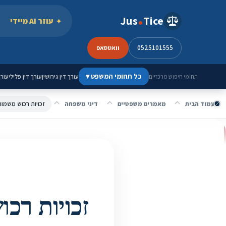
ילוג לתוכן
Jus
Tice
עוזר AI מיידי
0525101555
וואטסאפ
כל תחומי המשפט
▾
עורך דין גירושין
עורך דין פלילי
עורך
תחומי חיפוש מרכזיים
עמוד הבית
מאמרים משפטיים
דיני משפחה
זכויות רכוש משמורת
זכויות רכו