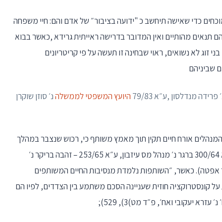
 מוכחים כדי שאישה תיחשב כ "ידועה בציבור״ של אדם והם: חיי משפחה
ם תנאים מהותיים ואין המדובר בדרישה ראייתית גרידא ,כאשר בבוא
 זוג לא נשואים, ראוי שבחינה זו תעשה על פי קריטריונים
ם שביניהם
היועץ המשפטי לממשלה
נ׳ סוזן שוקרן
זוג המנהלים אורח חיים תקין תוך מאמץ משותף כי, רכוש שנצבר במהלך
חייהם המשותפים מצוי בבעלותם המשותפת (ע״א 300/64 ברגר נ׳ מנהל מס עיזבון, ע״א 253/65 – זהבה בריקר נ׳
– מרים אפטה נ׳ אשר אפטה). כאשר, ״השותפות נלמדת מנסיבות החיים המשותפים
ל קונסטרוקציה חוזית שעניינה הסכם משתמע בין הצדדים, לפיו הם