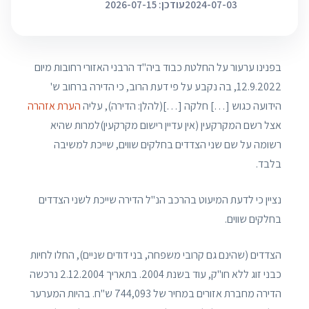
2024-07-03
עודכן: 2026-07-15
בפנינו ערעור על החלטת כבוד ביה"ד הרבני האזורי רחובות מיום
12.9.2022, בה נקבע על פי דעת הרוב, כי הדירה ברחוב ש'
הידועה כגוש […] חלקה […](להלן: הדירה), עליה
הערת אזהרה
אצל רשם המקרקעין (אין עדיין רישום מקרקעין)למרות שהיא
רשומה על שם שני הצדדים בחלקים שווים, שייכת למשיבה
בלבד.
נציין כי לדעת המיעוט בהרכב הנ"ל הדירה שייכת לשני הצדדים
בחלקים שווים.
הצדדים (שהינם גם קרובי משפחה, בני דודים שניים), החלו לחיות
כבני זוג ללא חו"ק, עוד בשנת 2004. בתאריך 2.12.2004 נרכשה
הדירה מחברת אזורים במחיר של 744,093 ש"ח. בהיות המערער