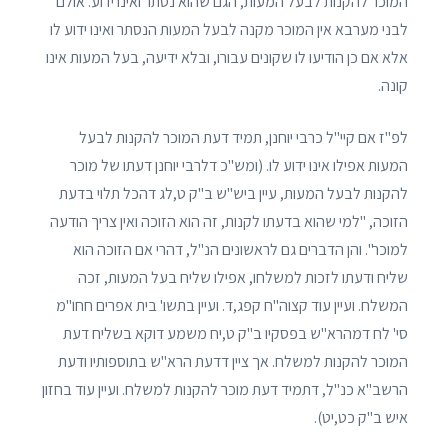
המוכר להקנות לבעל המעות, הגם שהוא נסתר ואינו ידוע. אולם
לבני מערבא אין המוכר מקנה לבעל המעות הנסתר ואינו ידוע לו
אלא אם כן הודיעו לו שקונים עבורו, ובלא ידיעה, בעל המעות אינו
קונה.
לפ"ז אם קיי"ל כרבי יוחנן, תמיד דעת המוכר להקנות לבעל
המעות אפילו אינו ידוע לו. (ומש"כ דלרבי יוחנן דעתו של מוכר
להקנות לבעל המעות, עיין ביש"ש ב"ק ט,לג דהכל תלוי בדעת
הזוכה, "למי שהוא בדעתו לקנות, זה הוא הזוכה ואין צריך הודעה
למוכר". והן הדברים גם לראשונים הנ"ל, דהרי אם הזוכה הוא
שליח ודעתו לזכות למשלחו, אפילו שליח בעל המעות, זכה
המשלח. ועיין עוד קצוה"ח קפג,ד. ועיין בתשו' בית אפרים חחו"מ
סי' לח דמהרא"ש בפסקיו ב"ק ט,יח משמע דוקא בשליח דעת
המוכר להקנות למשלח. אך ציין דדעת הרא"ש בתוספותיו ודעת
הרשב"א כנ"ל, דתמיד דעת מוכר להקנות למשלח. ועיין עוד בחזון
איש ב"ק כט,יט).