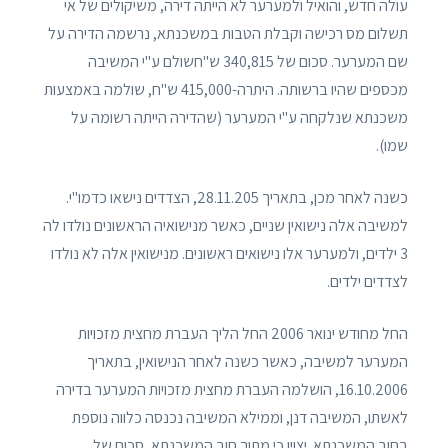
עולה חדש, והואיל ולמערער לא הייתה דירה, משיקולים של אי
תשלום מס רכישה וקבלת הטבות במשכנתא, נרשמה הדירה על
שם המערער. סכום של 340,815 ש"חשולם ע"י המשיבה
מכספים שהיו ברשותה. היתרה-415,000 ש"ח, שולמה באמצעות
משכנתא שנלקחה ע"י המערער (שהדירה הייתה רשומה על
שמו).
כשנה לאחר מכן, בתאריך 28.11.205, הצדדים נישאו כדמו"י.
למשיבה אלה נישואין שניים, כאשר מנישואיה הראשונים נולדו לה
3 ילדים, ולמערער אלו נישואים ראשונים. מנישואין אלה לא נולדו
לצדדים ילדים.
החל מחודש ינואר 2006 החל הליך העברת מחצית מזכויות
המערער למשיבה, כאשר כשנה לאחר הנישואין, בתאריך
16.10.2006, הושלמה העברת מחצית מזכויות המערער בדירה
לאשתו, המשיבה דנן, וממילא המשיבה נכנסה כלווה נוספת
בחוב המשכנתא. יצוין כי מתוך חוב המשכנתא, סכום של