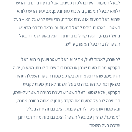
לבעל המעות, והיינו בהלכות קניינים, אבל בדין ודברים בין הריש
גלותא לבעל המעות, בהלכות טוען ונטען, אם יטען הריש גלותא
שהוא בעל המעות או טענות אחרות, הרי שיש לריש גלותא – בעל
השטר – נאמנות ביחס לבעל המעות. וכן נראה מדברי הרא"ש
בתש' (צו,ה), דהא דקיי"ל כרבי יוחנן – הוא באופן שמודה בעל
השטר לדברי בעל המעות, עיי"ש.
לכאורה, לאמור לעיל, אם יבוא בעל השטר ויטען כי הוא בעל
הקרקע מכוח מעות שנתן או מכוח חוב שחייב לו נותן המעות, יהיה
הדין עימו, שהרי הוא מוחזק בקרקע מכוח השטר. השאלה תהיה
כשאין ויכוח על העובדה כי בעל השטר לא נתן מעות לקניית
הקרקע, אלא שטוען בעל השטר שבעצם כתיבת השטר על-שמו,
הרי זיכה לו בעל המעות את הקרקע ונתן לו אותה בתורת מתנה,
ובא מכוח אותו שטר לחזק טענתו, האם גם זה יהיה בכלל
"מערער", שהדין עם בעל השטר? האם גם בזה מודה רבי יוחנן
שזכה בעל השטר?