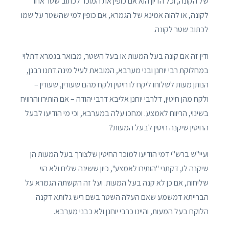
של הקונה, וכל הדיון הוא אם כופין את המוכר לכתוב שטר אחר
לקונה, או להוה אמינא של הגמרא, אם כופין למי שהשטר על שמו
לכתוב שטר לקונה.
ודין זה אם קונה בעל המעות או בעל השטר, מבואר בגמרא דתלוי
במחלוקת רבי יוחנן ובני מערבא, המובאת לעיל מינה.דתנו רבנן,
הנותן מעות לשלוחו ליקח לו חיטין ולקח מהם שעורין, שעורין –
ולקח מהן חיטין, דלרבי יוחנן אליבא דרבי יהודה – אם הותירו והרוויח
בשינוי, הריווח לאמצע. ומחכו עלה במערבא, וכי מי הודיעו לבעל
החיטין שיקנה חיטין לבעל המעות?
ועיי"ש ברש"י דמי הודיעו למוכר החיטין שלצורך בעל המעות הן
שיקנה לו, דקתני "הותירו לאמצע", כיון ששינה שליח ולא הוי
שליחות, אם כן לא קנה בעל המעות. ועל זה הקשתה הגמרא על
הברייתא דמשמע שאם העלה השטר בשם ריש גלותא דקנה
הלוקח בעל המעות, והיינו כרבי יוחנן ולא כבני מערבא.