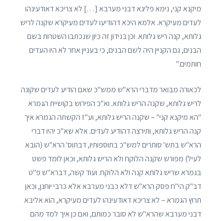
מיקנא קני, נימא פליגא דבני מערבא […] לא צריכא דאודעינהו
לעדים מעיקרא. אלמא היכא דהודיעו לעדים מעיקרא שקנה לריש
גלותא, קנה ריש גלותא. וכן בנידון זה כיון שנכתבו השטרות בשם
הבנים, גם הקניין היה לשם הבנים, כי בעניין אחר לא היו העדים
חותמים."
לכאורה מבואר מדברי הרא"ש ממש"כ שאם הודיע לעדים שקונה
לריש גלותא, שקנה הריש גלותא. וא"כ הפירוש בקושיית הגמרא
"הא מיקנא קני" – שקנה הריש גלותא, וע"ז הקשתה הגמרא איך
קנה הריש גלותא, ותירצה דהודיע לעדים. אלא שא"כ יהיו דברי
הרא"ש בתש' סותרים למש"כ בתוספותיו, דבתוס' הרא"ש (הובא
לעיל) מפורש שקנה הלוקח ולא הריש גלותא, וכאן לומד פשט
בגמרא שריש גלותא קנה ולא הלוקח. ועוד קשה, דברא"ש פ"ט
דב"ק הי"ח פסק הרא"ש דלא כבני מערבא אלא כרבי יוחנן, וכאן
תרוץ הגמרא – לא צריכא דאודעינהו לעדים מעיקרא, הוא אליבא
דבני מערבא שהרא"ש לא סובר כמותם, ואם כן איך למד מהם