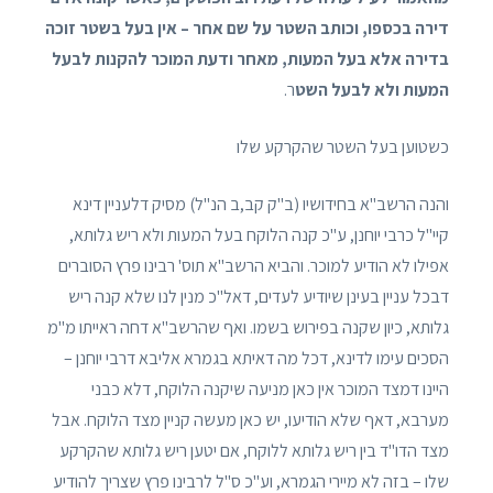
דירה בכספו, וכותב השטר על שם אחר – אין בעל בשטר זוכה
בדירה אלא בעל המעות, מאחר ודעת המוכר להקנות לבעל
המעות ולא לבעל השט
ר.
כשטוען בעל השטר שהקרקע שלו
והנה הרשב"א בחידושיו (ב"ק קב,ב הנ"ל) מסיק דלעניין דינא
קיי"ל כרבי יוחנן, ע"כ קנה הלוקח בעל המעות ולא ריש גלותא,
אפילו לא הודיע למוכר. והביא הרשב"א תוס' רבינו פרץ הסוברים
דבכל עניין בעינן שיודיע לעדים, דאל"כ מנין לנו שלא קנה ריש
גלותא, כיון שקנה בפירוש בשמו. ואף שהרשב"א דחה ראייתו מ"מ
הסכים עימו לדינא, דכל מה דאיתא בגמרא אליבא דרבי יוחנן –
היינו דמצד המוכר אין כאן מניעה שיקנה הלוקח, דלא כבני
מערבא, דאף שלא הודיעו, יש כאן מעשה קניין מצד הלוקח. אבל
מצד הדו"ד בין ריש גלותא ללוקח, אם יטען ריש גלותא שהקרקע
שלו – בזה לא מיירי הגמרא, וע"כ ס"ל לרבינו פרץ שצריך להודיע