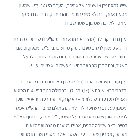
שיש להסתפק או שניכר שלא זיכה, והעלה השטר ע"ש שמעון
מטעם אחר, בזה לא מיירי התומים והנתיבות, דבזה גם במקח
וממכר לא זכה שמעון בשטר שבידו.
ועיין גם בחקרי לב (מהדורא בתרא חחו"מ סו"ס ו') שנראה מדבריו
דדוקא כשאין לו שום טעם ונימוק מדוע כתבו ע"ש שמעון, וכן אם
כתוב מפורש בשטר שנותן אותם במתנה ומזכה אותם לבעל
השטר, וכתב דכן מתבאר בתש' מעשה חייא סי' יח, עיי"ש.
ועיין עוד בתש' ושב הכהן (סי' מו) שדן באריכות בדברי בעה"ת
ובדברי הרא"ש בתש' (צו,ג הנ"ל). ובתחילה כתב דפשטות הסוגיא
דאפילו מערער ריש גלותא – לא קנה, ולדעת בעה"ת אפילו טוען
שמעון טענת ברי שזיכה לו – לא קנה. אולם מדברי הרא"ש אפשר
לפרש באופן שאם מערער בעל השטר, י"ל שזכה, וכנידון הרא"ש
דמיירי באב שזיכה לבנים, אפילו בטענת מתנה ואפילו אינו
מערער, אמרינן שזכה בעל השטר. אולם מסוף תשובתו מבואר