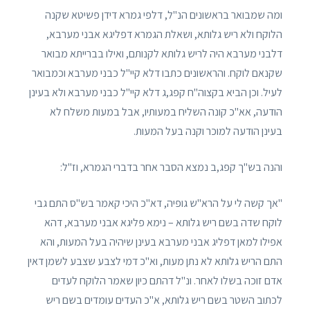
ומה שמבואר בראשונים הנ"ל, דלפי גמרא דידן פשיטא שקנה
הלוקח ולא ריש גלותא, ושאלת הגמרא דפליגא אבני מערבא,
דלבני מערבא היה לריש גלותא לקנותם, ואילו בברייתא מבואר
שקנאם לוקח. והראשונים כתבו דלא קיי"ל כבני מערבא וכמבואר
לעיל. וכן הביא בקצוה"ח קפג,ג דלא קיי"ל כבני מערבא ולא בעינן
הודעה, אא"כ קונה השליח במעותיו, אבל במעות משלח לא
בעינן הודעה למוכר וקנה בעל המעות.
והנה בש"ך קפג,ב נמצא הסבר אחר בדברי הגמרא, וז"ל:
"אך קשה לי על הרא"ש גופיה, דא"כ היכי קאמר בש"ס התם גבי
לוקח שדה בשם ריש גלותא – נימא פליגא אבני מערבא, דהא
אפילו למאן דפליג אבני מערבא בעינן שיהיה בעל המעות, והא
התם הריש גלותא לא נתן מעות, וא"כ דמי לצבע שצבע לשמן דאין
אדם זוכה בשלו לאחר. ונ"ל דהתם כיון שאמר הלוקח לעדים
לכתוב השטר בשם ריש גלותא, א"כ העדים עומדים בשם ריש