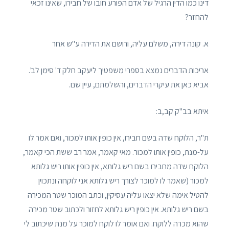
דינו כמו הדין הרגיל של אדם הפורע חובו של חבירו, שאינו זכאי
להחזר?
א. קונה דירה, משלם עליה, ורושם את הדירה ע"ש אחר
אריכות הדברים נמצא בספרי משפטיך ליעקב חלק ד' סימן לב'.
אביא כאן את עיקרי הדברים, והשלמתם, עיין שם.
איתא בב"ק קב,ב:
ת"ר, הלוקח שדה בשם חבירו, אין כופין אותו למכור, ואם אמר לו
על-מנת, כופין אותו למכור. מאי קאמר, אמר רב ששת הכי קאמר,
הלוקח שדה מחבירו בשם ריש גלותא, אין כופין אותו ריש גלותא
למכור (שאמר לו למוכר לצורך ריש גלותא אני לוקחה ונתכוין
להטיל אימה שלא יצאו עליה עסיקין, וכתב המוכר שטר המכירה
בשם ריש גלותא. אין כופין ריש גלותא לחזור ולכתוב שטר מכירה
שהוא מכרה ללוקח. ואם אומר לו לוקח למוכר על מנת שיכתוב לי