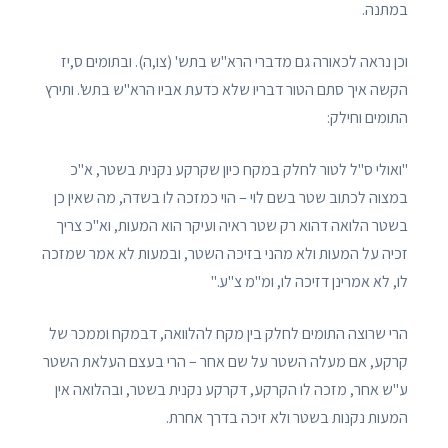
במתנה.
וכן נראה לכאורה גם מדברי הרא"ש בתש' (צו,ה). ובתומים ס,יז
הקשה איך סתם הטור דבריו שלא כדעת אביו הרא"ש בתש'. ותירץ
התומים וחילק:
"ואולי ס"ל לטור לחלק במקח כיון שקרקע נקנית בשטר, א"כ
במצוה לכתוב שטר בשם לוי – הוי כמזכה לו בשדה, מה שאין כן
בשטר הלואה דהוא רק שטר ראיה ועיקר הוא המעות, וא"כ צריך
זכיה על המעות ולא מהני בזיכה השטר, ובמעות לא אמר שמזכה
לו, לא אמרינן דזיכה לו, ומ"מ צ"ע."
הרי שרוצה התומים לחלק בין מקח להלוואה, דבמקח וממכר של
קרקע, אם מעלה השטר על שם אחר – הרי בעצם העלאת השטר
ע"ש אחר, מזכה לו הקרקע, דקרקע נקנית בשטר, ובהלואה אין
המעות נקנות בשטר ולא זיכה בדרך אחרת.