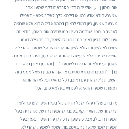
אותו ממון […] ואולי יהיה הדין כסברא זו דקני שמעון אחר
שמערער ולא אודעינהו. או דילמא כלך לאידך גיסא – דאפילו
מערער שמעון, כיון דמודי לראובן דממונא דיליה הוא אלא שרוצה
לערער בו מפני שנדמה בעיניו כמו שזיכה אותו ראובן, בודאי זה
אינו כלום, דכיון דאמר כתבו ותנו לו השטר, הרי זה גילה דעתו
שאינו לא לשון זכיה ולא לשון הודאה שיהיה על שמעון, שהרי לא
הוציא בשפתיו אלא שיעשה השטר ע"ש שמעון, והיה מדרך אמנה
שסמך עליו ולא זכהו כלום לשמעון […] ומהימן ראובן דלא זיכה
בו […] וכסברא בתרא מסתברא, ואף הרמב"ן נשאל ממני בזה
והשיב שנ"ל שהדין עם ראובן, דכל כהאי גוונא לא הוי הודאה
דמעות דשמעון הוו אלא לפנחיא בעלמא כתב הכי."
מדברי בעה"ת עולה שכל הדין שיכול בעל השטר לערער ולומר
שהשטר שלו, הוא דווקא בטענה שהמעות היו שלו או שהיה בעל
המעות חייב לו, אבל כשטוען שזיכה לו ע"י השטר, נאמן בעל
המעות לומר שלא זיכה באמצעות השטר לשמעון, שהרי לא