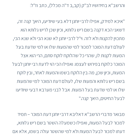
והרשב"א בחידושיו לב"ק (קב,ב ד"ה מכלל), כתב וז"ל:
"איכא למידק, אפילו לרבי יוחנן דלא בעי שיודיעו, היאך קנה זה,
דשאני הכא דקנה בשם ריש גלותא, וכיון שכן לריש גלותא הוא
מתכוין להקנות ולא לזה. וי"ל לרבי יוחנן לא שנא הכי ולא שנא הכי,
לעולם דעת המוכר למכור למי שהמעות שלו או למי שדעת בעל
המעות לקנות לו, שהרי כל שהלוקח לוקח סתם, הרי הוא אצל
המוכר כלוקח בפירוש לעצמו. ואפילו הכי הוי לדעת רבי יוחנן לבעל
המעות, וכיון שכן, מה בין הלוקח בשמו והמעות לאחר, ובין לוקח
בשם ריש גלותא והמעות שלו, לעולם דעת המוכר למי שהמעות
שלו או למי שדעת בעל המעות. אבל לבני מערבא דבעי שיודיעו
לבעל החיטים, היאך קנה."
מבואר מדברי הרשב"א דאליבא דרבי יוחנן דעת המוכר – תמיד
למכור לבעל המעות, ואפילו כשמעלה השטר בשם ריש גלותא,
דעתו למכור לבעל המעות ולא למי שהשטר עולה בשמו, אלא אם