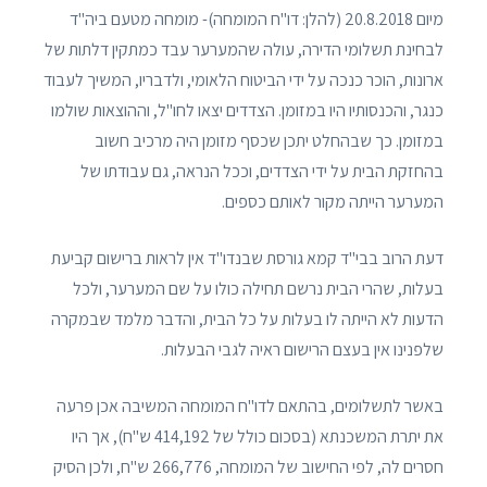
מיום 20.8.2018 (להלן: דו"ח המומחה)- מומחה מטעם ביה"ד
לבחינת תשלומי הדירה, עולה שהמערער עבד כמתקין דלתות של
ארונות, הוכר כנכה על ידי הביטוח הלאומי, ולדבריו, המשיך לעבוד
כנגר, והכנסותיו היו במזומן. הצדדים יצאו לחו"ל, וההוצאות שולמו
במזומן. כך שבהחלט יתכן שכסף מזומן היה מרכיב חשוב
בהחזקת הבית על ידי הצדדים, וככל הנראה, גם עבודתו של
המערער הייתה מקור לאותם כספים.
דעת הרוב בבי"ד קמא גורסת שבנדו"ד אין לראות ברישום קביעת
בעלות, שהרי הבית נרשם תחילה כולו על שם המערער, ולכל
הדעות לא הייתה לו בעלות על כל הבית, והדבר מלמד שבמקרה
שלפנינו אין בעצם הרישום ראיה לגבי הבעלות.
באשר לתשלומים, בהתאם לדו"ח המומחה המשיבה אכן פרעה
את יתרת המשכנתא (בסכום כולל של 414,192 ש"ח), אך היו
חסרים לה, לפי החישוב של המומחה, 266,776 ש"ח, ולכן הסיק