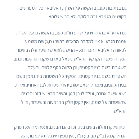
גם בנתיבות קפג,ב הקשה על הש"ך, דאליבא דכל המפרשים
בקושיית הגמרא זכה הלוקח ולא הריש גלותא.
גם הגרע"א בהגהותיו על שו"ע חו"מ קפג,ב הקשה כן על הש"ך.
אמנם הגרע"א ציין למדברי הרא"ש בתש' (צו,ג)שם משמע
לכאורה דאליבא דהברייתא – הריש גלותא שהשטר עלה בשמו
הוא זה שקנה הקרקע. הרא"ש נשאל באדם שקנה קרקעות וכתב
השטרות בשם בניו הקטנים, וכן הלווה כסף ללווים, והעלה
השטרות בשם בניו הקטנים. והפקיד כל השטרות ביד נאמן בשם
בניו הקטנים, ואמר לו שאם ימות, יהיו השטרות לבניו אחריו. ואח"כ
נשא אישה אחרת, ונולד לו בן קטן. והשיב הרא"ש דזכו הבנים
שהשטרות על שמם, ואין לקטן חלק בקרקעות ובשטרות, וז"ל
הרא"ש:
"כיון שלקח והלוה בשם בניו, זכו בהם הבנים. וראיה מההיא דפרק
הגוזל קמא (ב"ק קב,ב); ת"ר, אין כופין ריש גלותא למכור, הא