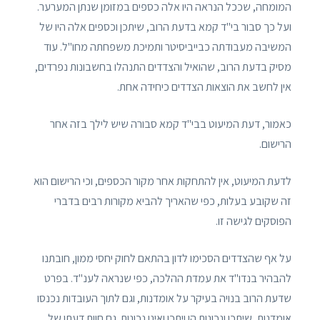
המומחה, שככל הנראה היו אלה כספים במזומן שנתן המערער.
ועל כך סבור בי"ד קמא בדעת הרוב, שיתכן וכספים אלה היו של
המשיבה מעבודתה כבייביסיטר ותמיכת משפחתה מחו"ל. עוד
מסיק בדעת הרוב, שהואיל והצדדים התנהלו בחשבונות נפרדים,
אין לחשב את הוצאות הצדדים כיחידה אחת.
כאמור, דעת המיעוט בבי"ד קמא סבורה שיש לילך בזה אחר
הרישום.
לדעת המיעוט, אין להתחקות אחר מקור הכספים, וכי הרישום הוא
זה שקובע בעלות, כפי שהאריך להביא מקורות רבים בדברי
הפוסקים לגישה זו.
על אף שהצדדים הסכימו לדון בהתאם לחוק יחסי ממון, חובתנו
להבהיר בנדו"ד את עמדת ההלכה, כפי שנראה לענ"ד. בפרט
שדעת הרוב בנויה בעיקר על אומדנות, וגם לתוך העובדות נכנסו
אומדנות, שיתכן ונכונות הן ויתכן ואינן נכונות. גם חוות דעתו של