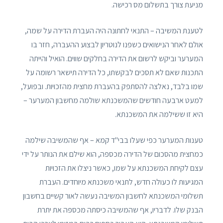
מניעת צורך בתשלום מס רכישה.
לטענת המשיבה – התנאי לחתונה היה העברת הדירה על שמה,
אולם לאחר הנישואים כשפנו לנוטריון לבצוע ההעברה, חזר בו
המערער וביקש לרשום את הדירה בחלקים שווים. הואיל והייתה
התכנות שאם לא תסכים לבקשתו, כל הדירה תישאר רשומה על
שמו בלבד, נאלצה להסתפק בהעברת מחצית מהזכויות. ובפועל,
למעט ארבעה חודשים שהמשכנתא שולמה מחשבון המערער –
היא זו ששילמה את המשכנתא.
טענות המערער כפי שעלו בבי"ד קמא – אף שהמשיבה שילמה
כמחצית מהסכום של הדירה מכספה, הוא שילם את הנותר על ידי
עצם לקיחת המשכנתא על שמו, כאשר ניצלו את הזכויות
המגיעות לו כעולה חדש, לתנאי משכנתא מיוחדים. העברת
תשלומי המשכנתא לחשבון המשיבה נעשה לאור קשיים בחשבון
הבנק שלו. לדבריו, אף שהמשיבה כיסתה מכספה את יתרת