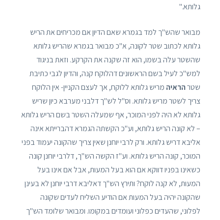
גלותא."
מבואר שהש"ך למד בגמרא שאם הדיון אם מכריחים את הריש
גלותא לכתוב שטר לקונה, א"כ מבואר בגמרא שהריש גלותא
שהשטר עלה בשמו, הוא זה שקנה את הקרקע. וזאת בניגוד
למש"כ לעיל בשם הראשונים דהלוקח קנה, והדיון לגבי כתיבת
שטר
הראיה
מריש גלותא ללוקח, אך לעצם הקניין- אין הלוקח
צריך לשטר מריש גלותא. וס"ל לש"ך דלבני מערבא כיון שריש
גלותא לא היה לפני המוכר, אף שמעלה השטר בשם הריש גלותא
– לא קונה הריש גלותא, וע"כ הקשתה הגמרא דהברייתא אינה
אליבא דריש גלותא. ורק לרבי יוחנן שאין צריך שהקונה יעמוד בפני
המוכר, קונה הריש גלותא. וע"ז הקשה הש"ך, דלרבי יוחנן קונה
כשאינו בפניו דווקא אם הוא בעל המעות, אבל אם אינו בעל
המעות, לא קנה לוקח? ותירץ הש"ך דאליבא דרבי יוחנן לא בעינן
שהקונה יהיה בעל המעות אם הודיע השליח לעדים שקונה
לפלוני, שהעדים כפלוני ועומדים במקומו. ומבואר שלומד הש"ך