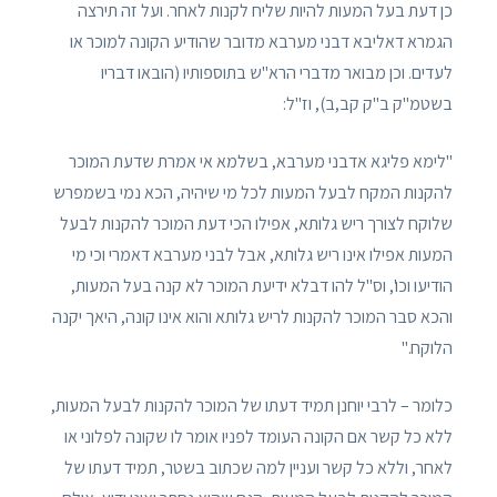
כן דעת בעל המעות להיות שליח לקנות לאחר. ועל זה תירצה
הגמרא דאליבא דבני מערבא מדובר שהודיע הקונה למוכר או
לעדים. וכן מבואר מדברי הרא"ש בתוספותיו (הובאו דבריו
בשטמ"ק ב"ק קב,ב), וז"ל:
"לימא פליגא אדבני מערבא, בשלמא אי אמרת שדעת המוכר
להקנות המקח לבעל המעות לכל מי שיהיה, הכא נמי בשמפרש
שלוקח לצורך ריש גלותא, אפילו הכי דעת המוכר להקנות לבעל
המעות אפילו אינו ריש גלותא, אבל לבני מערבא דאמרי וכי מי
הודיעו וכו', וס"ל להו דבלא ידיעת המוכר לא קנה בעל המעות,
והכא סבר המוכר להקנות לריש גלותא והוא אינו קונה, היאך יקנה
הלוקח."
כלומר – לרבי יוחנן תמיד דעתו של המוכר להקנות לבעל המעות,
ללא כל קשר אם הקונה העומד לפניו אומר לו שקונה לפלוני או
לאחר, וללא כל קשר ועניין למה שכתוב בשטר, תמיד דעתו של