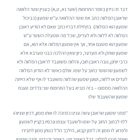
דבר זה נידון בספר התרומות (שער נא, ט,א) בעניין שטר הלוואה
שראובן המלווה כתב את שטר ההלוואה ע"ש שמעון (כביכול
שמעון הוא המלווה). בתחילת דבריו כתב שאם לא הודיע ראובן
המלווה לא ללווה ולא לעדים, שכל מה שמעלה השטר ע"ש
שמעון הוא מטעם אחר, אך אין שמעון המלווה אלא הוא, אם
שמעון שותק ולא מערער, כיון שאין ההלכה כבני מערבא אלא
כרבי יוחנן, גובה ראובן חובו, והלווה משועבד לראובן המלווה ולא
לשמעון שהשטר כתוב על שמו. אולם כאשר לא הודיע המלווה
לעדים או ללווה, וטוען שמעון שהלווה משועבד לו אף שלא הייתה
ההלוואה מממונו – בזה מביא בעל התרומות שני צדדים. טענת
שמעון שהשעבוד שלו:
"מפני שטוען שראובן עשה ענינו כמזכה לו אותו ממון, דכיון שציוהו
ללוי לכתוב החוב על-שמו ולשעבד עצמו ונכסיו בקניין לשמעון
ולפרוע לו ממון זה לזמן קבוע, הילכך הו"ל כנותן ממון לחבירו
ואומר תנהו לפלוני, דכל האומר תנו, כאומר זכו דמי, וקנה שמעון