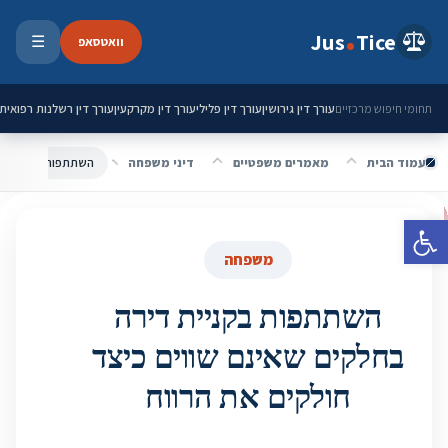
ילוג לתוכן
Jus
Tice
וואטסאפ
☰
פתיחת 
עורך דין גירושין
עורך דין פלילי
עורך דין מקרקעין
עורך דין רשלנות רפואית
תחומי חיפוש מרכזיים
עמוד הבית
מאמרים משפטיים
דיני משפחה
פתח סרגל נגישות
משפחה
השתתפות בקניית דירה
בחלקים שאינם שווים כיצד
חולקים את הרווח