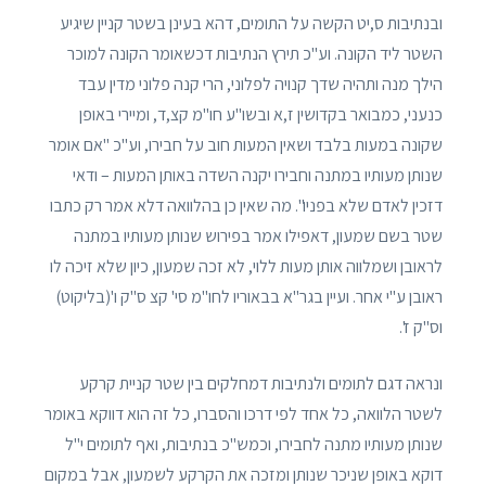
ובנתיבות ס,יט הקשה על התומים, דהא בעינן בשטר קניין שיגיע
השטר ליד הקונה. וע"כ תירץ הנתיבות דכשאומר הקונה למוכר
הילך מנה ותהיה שדך קנויה לפלוני, הרי קנה פלוני מדין עבד
כנעני, כמבואר בקדושין ז,א ובשו"ע חו"מ קצ,ד, ומיירי באופן
שקונה במעות בלבד ושאין המעות חוב על חבירו, וע"כ "אם אומר
שנותן מעותיו במתנה וחבירו יקנה השדה באותן המעות – ודאי
דזכין לאדם שלא בפניו". מה שאין כן בהלוואה דלא אמר רק כתבו
שטר בשם שמעון, דאפילו אמר בפירוש שנותן מעותיו במתנה
לראובן ושמלווה אותן מעות ללוי, לא זכה שמעון, כיון שלא זיכה לו
ראובן ע"י אחר. ועיין בגר"א בבאוריו לחו"מ סי' קצ ס"ק ו'(בליקוט)
וס"ק ז'.
ונראה דגם לתומים ולנתיבות דמחלקים בין שטר קניית קרקע
לשטר הלוואה, כל אחד לפי דרכו והסברו, כל זה הוא דווקא באומר
שנותן מעותיו מתנה לחבירו, וכמש"כ בנתיבות, ואף לתומים י"ל
דוקא באופן שניכר שנותן ומזכה את הקרקע לשמעון, אבל במקום