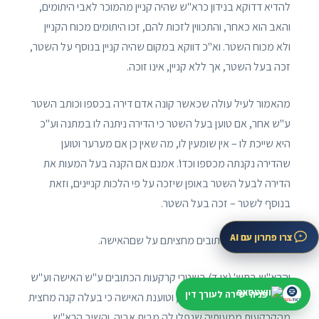
להדיא דדוקא בנידון כרא"ש שהיה קניין מהמוכר לאבי היתומים,
והאב הוא כאחר, והתכווין לזכות להם, זכו היתומים מכוח הקניין
ולא מכוח השטר. וא"כ דווקא במקום שהיה קניין בנוסף על השטר,
זכה בעל השטר, אך ללא קניין, אינו זוכה.
מהאמור לעיל עולה שכאשר קונה אדם דירה בכספו וכותב השטר
ע"ש אחר, אם טוען בעל השטר כי הדירה ניתנה לו במתנה וע"כ
היא שייכת לו – אין שומעין לו, מה שאין כן אם מערער וטוען
שהדירה נקנתה מכספו וכדו'. אמנם אם הקנה בעל המעות את
הדירה לבעל השטר באופן שיזכה על פי הלכות קניינים, וזאת
בנוסף לשטר – זכה בעל השטר.
צרו פתרון עם AI
שטרי קרקעות הכתובים מחציתם על שםהאישה.
והרא"ש בתש' (צו,ד) בשטרי קרקעות הכתובים ע"ש האישה וע"ש
פניה ישירה לעורך דין
בעלה המנוח בחלקים שווים, וטוענת האישה כי בעלה קנה מחצית
מהקרקעות ממעותיה שנפלו לה מבית אביה. והשיב הרא"ש