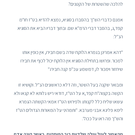
להלכה שהשטרות של הקטנים?
אמנם כדברי הש"ך בהסברו בסוגיא, נמצא להדיא בט"ז חו"מ
קפד,ג, בהסבר דברי הרמ"א שם. ובתוך דבריו הביא את הסוגיא
הנ"ל:
"דהא אמרינן בגמרא הלוקח שדה בשם חבירו, אין כופין אותו
למכור. ופרושו בתחילת הסוגיא אין הלוקח יכול לכוף את חבירו
שיחזור וימכור לו, דמשמע עכ"פ קנה חבירו."
ומבואר שקנה בעל השטר, וזה דלא כראשונים הנ"ל. וקושיא זו
הקשה בקצוה"ח קפד,א על הט"ז, דודאי ריש גלותא לא קנאו ולא
עשאו שליח כלל לקנותו. ולפירוש הט"ז אמאי הקשתה הגמרא
לימא פליגא אבני מערבא. "ותמהיני על המאורות הגדולים הט"ז
והש"ך מה ראו על ככה".
מהאמור לעיל עולה שלדעת רוב הפוסקים, כאשר קונה אדם