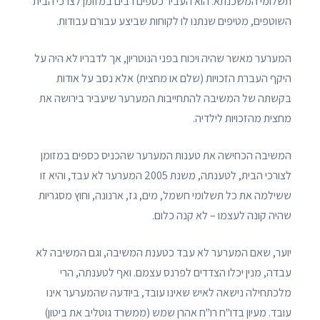
תשלומי המשכנתא. הוא העביר כספים רבים במזומן לצרכי הבית
השוטפים, מטיפים שנתנו לו לקוחות שביצע עבורם עבודות.
המערער מאשר שהיה ויכוח בפני הנוטריון, אך לדבריו לא היה על
היקף העברת הזכויות (שלם או מחצית) אלא נסב על אודות
בקשתה של המשיבה להתחייבות המערער שיעביר בירושה את
מחצית מהזכויות לילדיה.
המשיבה הכחישה את טענות המערער שהכניס כספים במזומן
לצורכי הבית, לטענתה, משנת 2005 המערער לא עבד, והיא זו
ששילמה את כל תשלומי חשמל, מים, גז, ארנונה, וחוץ מסגריות
שהיה קונה לעצמו – לא קנה כלום.
יוער, שאם המערער לא עבד כטענת המשיבה, וגם המשיבה לא
עבדה, מנין יכלו הצדדים לפרנס עצמם. ואף לטענתה, הרי
מלכתחילה נישאה לאיש שאינו עובד, ביודעה שהמערער אינו
עובד. מעיון בדו"ח רו"ח אהרן שמש (ממשרד גוטליב את ביטון)