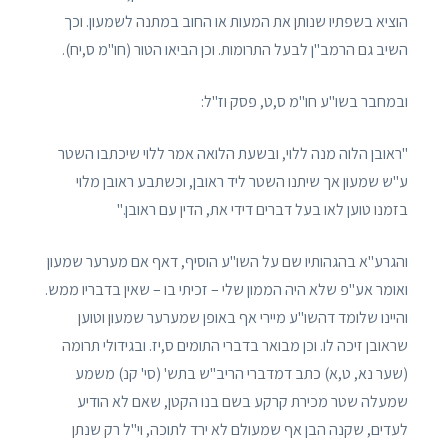
הוציא בשפתיו שנותן את המעות או החוב במתנה לשמעון. וכך
השיב גם הרמב"ן לבעל התרומות. וכן הביאו הטור (חו"מ ס,יח).
ובמחבר בשו"ע חו"מ ס,ט, פסק וז"ל:
"ראובן הלוה מנה ללוי, ובשעת הלואה אמר ללוי שיכתבו השטר
ע"ש שמעון אך שיתנו השטר ליד ראובן, וכשתבע ראובן מלוי
בזמנו טוען לאו בעל דברים דידי את, הדין עם ראובן."
והגרע"א בהגהותיו שם על השו"ע הוסיף, דאף אם מערער שמעון
ואומר אע"פ שלא היה הממון שלי – זכיתי בו – שאין בדבריו ממש.
והיינו שלומד דהשו"ע מיירי אף באופן שמערער שמעון וטוען
שראובן זיכה לו. וכן מבואר בדברי התומים ס,יז. ובגידולי תרומה
(שער נא, ט,א) כתב דמדברי הריב"ש בתש' (סי' קנ) משמע
שמעלה שטר מכירת קרקע בשם בנו הקטן, שאם לא הודיע
לעדים, שקנה הבן אף שמעולם לא ירד לתוכה, וי"ל רק שנתן