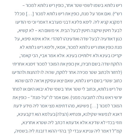
ריש גלותא בשמו לשמי שטר אחר, כופין ריש גלותא למכור –
רש"י). ואם אמר על מנת, כופין את ריש גלותא למכור […] מכלל
דמקנא קניא ליה. לימא פליגא דבני מערבא דאמרי וכי מי הודיעו
לבעל חיטין שיקנה חיטין לבעל הבית. אי משום הא – לא קשיא,
כגון דאודעיה לבעל שדה ואודעינהו לסהדי. אלא אימא סיפא, על
מנת כופין אותו ריש גלותא למכור, אמאי, ולימא ריש גלותא לא
יקרייכו בעינא ולא זילותייכו בעינא. אלא אמר אביי, הכי קאמר,
הלוקח שדה בשם חבירו, אין כופין את המוכר למכור זימנא אחריתי
(לחזור ולכתוב שטר מכירה אחר ללוקח, שהיה לו להתנות ולהודיעו
כתוב שטרי בשם ריש גלותא, שאם יצאו עסיקין אראה להם שהוא
של ריש גלותא, וכתוב לי שטר אחר בשמי שלא יבואו היום או למחר
יורשי ראש גולה לתובעה ממני). ואם אמר לו "על-מנת" – כופין את
המוכר למכור […] פשיטא, מהו דתימא מצי אמר ליה מידע ידעת
דאנא לנפשאי שקילנא, ופנחיא (הצלה)בעלמא הוא דקבעינא,
וזוזי בכדי לא שדינא אלא אדעתא דכתב ליה שטרא אחרינא,
קמ"ל דאמר ליה עניינא עבדי לך בהדי ההוא דזבנת ליה בשמיה,