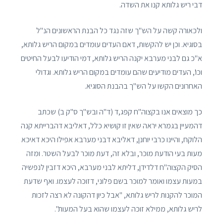
דבי ריש גלותא קנו את השדה.
ולכאורה קשה על הש"ך שזה נגד כל הבנת הראשונים הנ"ל
בסוגיא. וכן יש להקשות, דאם העדים עומדים במקום הריש גלותא,
א"כ גם לבני מערבא יקנה הריש גלותא, דמי הודיעו לבעל החיטים
וכו', העדים מודיעים שהם עומדים במקום הריש גלותא. וגדולי
האחרונים הקשו על הש"ך בהבנת הסוגיא.
כך מוצאים אנו בקצוה"ח קפג,ד (ד"ה ובש"ך ס"ק ב) שכתב
דהמעיין בגמרא יראה שאין זו קושיא כלל, דאליבא דהברייתא קנה
הלוקח, והיינו כרבי יוחנן, דאליבא דבני מערבא אפילו היכא דאיכא
מעות בעי הודעת מוכר, ובלא זה, דעת מוכר לבעל השטר. ומזה
הסיק הקצוה"ח דלדידן, דליתא לבני מערבא, היכא דזבין לנפשיה
במעות עצמו ואומר למוכר בשם פלוני, דזוכה לעצמו. ואף שדעת
המוכר להקנות לריש גלותא, "אבל כיון דהקונה לא רצה לזכות
לריש גלותא, ממילא זוכה לעצמו שהוא בעל המעות".