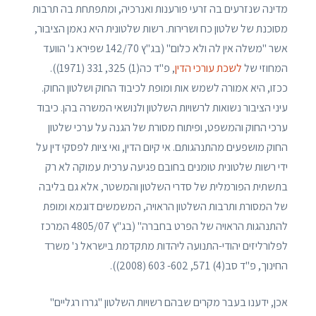
מדינה שנזרעים בה זרעי פורענות ואנרכיה, ומתפתחת בה תרבות
מסוכנת של שלטון כח ושרירות. רשות שלטונית היא נאמן הציבור,
אשר "משלה אין לה ולא כלום" (בג"ץ 142/70 שפירא נ' הוועד
המחוזי של
לשכת עורכי הדין
, פ"ד כה(1) 325, 331 (1971)).
ככזו, היא אמורה לשמש אות ומופת לכיבוד החוק ושלטון החוק.
עיני הציבור נשואות לרשויות השלטון ולנושאי המשרה בהן. כיבוד
ערכי החוק והמשפט, ופיתוח מסורת של הגנה על ערכי שלטון
החוק מושפעים מהתנהגותם. אי קיום הדין, ואי ציות לפסקי דין על
ידי רשות שלטונית טומנים בחובם פגיעה ערכית עמוקה לא רק
בתשתית הפורמלית של סדרי השלטון והמשטר, אלא גם בליבה
של המסורת ותרבות השלטון הראויה, המשמשים דוגמא ומופת
להתנהגות הראויה של הפרט בחברה" (בג"ץ 4805/07 המרכז
לפלורליזים יהודי-התנועה ליהדות מתקדמת בישראל נ' משרד
החינוך, פ"ד סב(4) 571, 602- 603 (2008)).
אכן, ידענו בעבר מקרים שבהם רשויות השלטון "גררו רגליים"