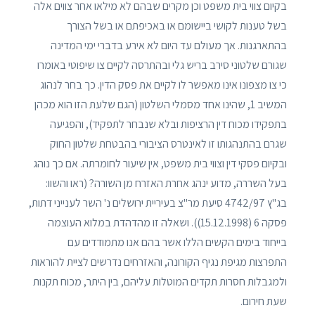
בקיום צווי בית משפט וכן מקרים שבהם לא מילאו אחר צווים אלה
בשל טענות לקושי ביישומם או באכיפתם או בשל הצורך
בהתארגנות. אך מעולם עד היום לא אירע בדברי ימי המדינה
שגורם שלטוני סירב בריש גלי ובהתרסה לקיים צו שיפוטי באומרו
כי צו מצפונו אינו מאפשר לו לקיים את פסק הדין. כך בחר לנהוג
המשיב 1, שהינו אחד מסמלי השלטון (הגם שלעת הזו הוא מכהן
בתפקידו מכוח דין הרציפות ובלא שנבחר לתפקיד), והפגיעה
שגרם בהתנהגותו זו לאינטרס הציבורי בהבטחת שלטון החוק
ובקיום פסקי דין וצווי בית משפט, אין שיעור לחומרתה. אם כך נוהג
בעל השררה, מדוע ינהג אחרת האזרח מן השורה? (ראו והשוו:
בג"ץ 4742/97 סיעת מר"צ בעיריית ירושלים נ' השר לענייני דתות,
פסקה 6 (15.12.1998)). ושאלה זו מהדהדת במלוא העוצמה
בייחוד בימים הקשים הללו אשר בהם אנו מתמודדים עם
התפרצות מגיפת נגיף הקורונה, והאזרחים נדרשים לציית להוראות
ולמגבלות חסרות תקדים המוטלות עליהם, בין היתר, מכוח תקנות
שעת חירום.