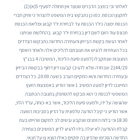
לאלתר וכי במצב הדברים שנוצר אין תחולה לסעיף 5(א)(2)
לתקנון הכנסת. כמו כן נתבקש בית המשפט להצהיר כי ותיק חברי
הכנסת ימונה כיו"ר הכנסת עד לבחירת יו"ר קבוע ומליאת הכנסת
תכונס עוד היום לשם דיון בבחירת יו"ר קבוע. בהחלטות שניתנו
לאחר הגשת בקשת הביזיון והעתירה החדשה נתבקשו הצדדים
בכל העתירות להגיש את תגובתם להליכים אלה ולאחר היאסף
התגובות שנתקבלו (למעט סיעת הליכוד, המשיבה 4 בבג"ץ
2144/20 שבחרה שלא להגיב) קבענו דיון דחוף בבקשת הביזיון
ובעתירה החדשה והוא התקיים הערב בשעה 20:00. כל הצדדים
התייצבו לדיון למעט המשיב 1 אשר הודיע באמצעות היועץ
המשפטי לכנסת כי הוא מבקש להסתפק בתגובה הכתובה
שהוגשה על ידו, ולמעט סיעת הליכוד, אשר בא-כוחה, עו"ד הלוי,
אשר הודיע כי קיבל הודעה טלפונית על הדיון בסביבות השעה
18:30 וכי בלוח הזמנים שנקבע ובשים לב למקום שהייתו בעת
קבלת ההודעה לא יעלה בידו להגיע לדיון. המשיבים בעתירה
החדשה הסכימו שהדיון בה יתקיים כאילו הוצא צו על תנאי.