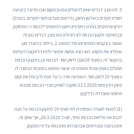
5. זהו מצב דברים שאין להשלים עמו ובמקום שבו מדובר בפגיעה
חסרת תקדים בשלטון החוק, נדרשים סעדים חסרי תקדים. במהלך
הדיון שהתקיים בפנינו היום ציין היועץ המשפטי לכנסת כי המחוקק
וכן מתקיני תקנון הכנסת לא חזו ולא צפו מצב דברים כגון זה
שנוצר בעקבות התפטרותו של המשיב 1, בייחוד בהיעדר סגן
שימלא את מקומו. הוא הציג מתווה אפשרי ולפיו הלאקונה הקיימת
בהקשר זה בסעיף 20א(ג) לחוק יסוד: הכנסת וכן בתקנון הכנסת
תושלם באופן שבית משפט זה יעשה שימוש בסמכות הנתונה לו
בסעיף 15 לחוק יסוד: השפיטה ויורה כי על מנת להבטיח את קיום
פסק הדין מיום 23.3.2020 תוקנה לוותיק חברי הכנסת סמכות
תחומה ומוגדרת כדלקמן:
(1) לפנות לוועדה המסדרת לפי סעיף 19 לתקנון הכנסת על מנת
לכנס את מליאת הכנסת מחר, יום ה' 26.3.2020, אף שיום זה
איננו נמנה עם הימים שבהם היא מתכנסת על פי התקנון;