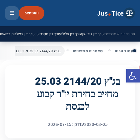
ילוג לתוכן
Jus
Tice
וואטסאפ
☰
פתיחת 
עורך דין גירושין
עורך דין פלילי
עורך דין מקרקעין
עורך דין רשלנות רפואית
תחומי חיפוש מרכזיים
עמוד הבית
מאמרים משפטיים
בג"ץ 2144/20 25.03 מחייב בחירת יו"ר קבוע לכנסת
פתח סרגל נגישות
בג"ץ 2144/20 25.03
מחייב בחירת יו"ר קבוע
לכנסת
2020-03-25
עודכן: 2026-07-15