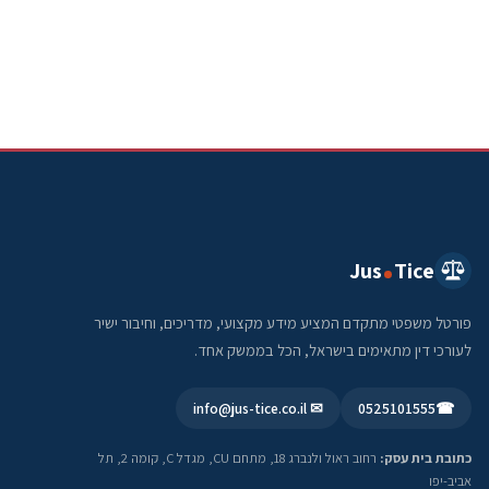
Jus
Tice
פורטל משפטי מתקדם המציע מידע מקצועי, מדריכים, וחיבור ישיר
לעורכי דין מתאימים בישראל, הכל בממשק אחד.
✉ info@jus-tice.co.il
0525101555
☎
כתובת בית עסק:
רחוב ראול ולנברג 18, מתחם CU, מגדל C, קומה 2, תל
אביב-יפו