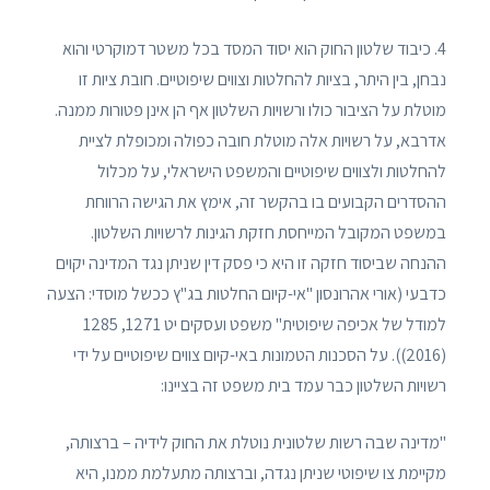
4. כיבוד שלטון החוק הוא יסוד המסד בכל משטר דמוקרטי והוא
נבחן, בין היתר, בציות להחלטות וצווים שיפוטיים. חובת ציות זו
מוטלת על הציבור כולו ורשויות השלטון אף הן אינן פטורות ממנה.
אדרבא, על רשויות אלה מוטלת חובה כפולה ומכופלת לציית
להחלטות ולצווים שיפוטיים והמשפט הישראלי, על מכלול
ההסדרים הקבועים בו בהקשר זה, אימץ את הגישה הרווחת
במשפט המקובל המייחסת חזקת הגינות לרשויות השלטון.
ההנחה שביסוד חזקה זו היא כי פסק דין שניתן נגד המדינה יקוים
כדבעי (אורי אהרונסון "אי-קיום החלטות בג"ץ ככשל מוסדי: הצעה
למודל של אכיפה שיפוטית" משפט ועסקים יט 1271, 1285
(2016)). על הסכנות הטמונות באי-קיום צווים שיפוטיים על ידי
רשויות השלטון כבר עמד בית משפט זה בציינו:
"מדינה שבה רשות שלטונית נוטלת את החוק לידיה – ברצותה,
מקיימת צו שיפוטי שניתן נגדה, וברצותה מתעלמת ממנו, היא