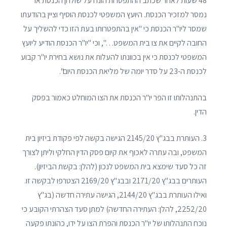
48 שעות לאחר שכתב ההתפטרות הונח על שולחן הכנסת או
נמסר למזכיר הכנסת. היועץ המשפטי לכנסת הוסיף וציין בהודעתו
שמסר ליו"ר הכנסת כי "אין בהתפטרותו בעת הזו כדי להשליך על
החובה לקיים את צו בית המשפט…", וכי "יו"ר הכנסת הודיע ליועץ
המשפטי לכנסת כי אין בכוונתו להעלות את נושא בחירת יו"ר קבוע
לכנסת ה-23 על סדר יומה של מליאת הכנסת היום".
בהתנהלותו זו הפר יו"ר הכנסת את הצו המוחלט כאמור בפסק
הדין.
3. העותרת בבג"ץ 2145/20 הגישה בקשה לפי פקודת ביזיון בית
המשפט, ובה עתרה לאכוף את קיום פסק הדין החלקי וליתן לצורך
זה כל סעד שימצא בית המשפט לנכון (להלן: בקשת הביזיון).
העותרים בבג"ץ 2171/20 ובבג"ץ 2169/20 הצטרפו לבקשה זו.
ואילו העותרת בבג"ץ 2144/20, הגישה עתירה חדשה (בג"ץ
2252/20, להלן: העתירה החדשה) למתן סעד הצהרתי הקובע כי
נוכח התנהלותו של יו"ר הכנסת והפרת הצו על ידו, כהונתו פקעה