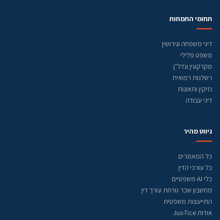
תחומי התמחות
דיני משפחה וגירושין
משפט פלילי
מקרקעין ונדל"ן
רשלנות רפואית
נזיקין ותאונות
דיני עבודה
ניווט מהיר
כל המאמרים
כל עורכי הדין
כלי AI משפטיים
מחשבון שכר טרחת עורך דין
התייעצות משפטית
אודות Jus-Tice