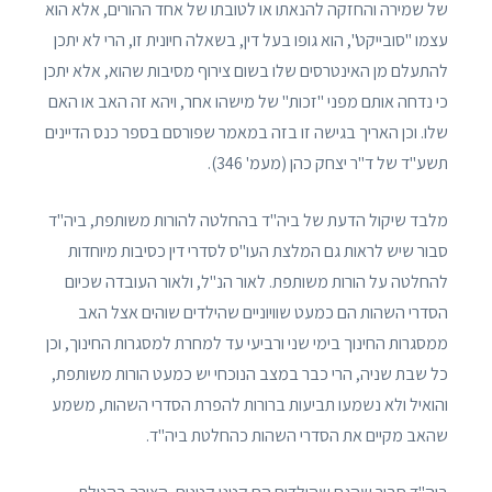
של שמירה והחזקה להנאתו או לטובתו של אחד ההורים, אלא הוא
עצמו "סובייקט", הוא גופו בעל דין, בשאלה חיונית זו, הרי לא יתכן
להתעלם מן האינטרסים שלו בשום צירוף מסיבות שהוא, אלא יתכן
כי נדחה אותם מפני "זכות" של מישהו אחר, ויהא זה האב או האם
שלו. וכן האריך בגישה זו בזה במאמר שפורסם בספר כנס הדיינים
תשע"ד של ד"ר יצחק כהן (מעמ' 346).
מלבד שיקול הדעת של ביה"ד בהחלטה להורות משותפת, ביה"ד
סבור שיש לראות גם המלצת העו"ס לסדרי דין כסיבות מיוחדות
להחלטה על הורות משותפת. לאור הנ"ל, ולאור העובדה שכיום
הסדרי השהות הם כמעט שוויוניים שהילדים שוהים אצל האב
ממסגרות החינוך בימי שני ורביעי עד למחרת למסגרות החינוך, וכן
כל שבת שניה, הרי כבר במצב הנוכחי יש כמעט הורות משותפת,
והואיל ולא נשמעו תביעות ברורות להפרת הסדרי השהות, משמע
שהאב מקיים את הסדרי השהות כהחלטת ביה"ד.