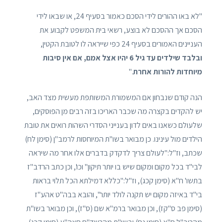
"לא באו ההורים לידי הסכם כאמור בסעיף 24, או שבאו לידי
הסכם אך ההסכם לא בוצע, רשאי בית המשפט לקבוע את
העניינים האמורים בסעיף 24 כפי שייראה לו לטובת הקטין,
ובלבד שילדים עד גיל 6 יהיו אצל אמם, אם אין סיבות
מיוחדות להורות אחרת
."
הנה קודם שנבחון אם המשמורת המשותפת מעשית מצד האב,
יש להקדים בקצרה מה שכבר האריכו בזה רבים מן הפוסקים,
שלעולם כשאנו באים לדון בענייני הסדרי השהות רואים את טובת
הילדים מול עינינו. כן מבואר בשו"ת המיוחסות לרמב"ן (סימן לח)
שכתב, וז"ל:"לעולם צריך לדקדק בדברים אלו אחר מה שיראה
לבי"ד בכל מקום ומקום שיש בו יותר תיקון" וכו', וכן כתב הרדב"ז
בתשו' ח"א (סימן קכג), וז"ל:"כללא דמילתא הכל תלוי בראות
בי"ד באיזה מקום יש תקנה לולד יותר", והובא בבה"ט אהע"ז
(סימן פב ס"קז), וכן מבואר ברמ"א שם (ס"ז), וכן מבואר בשו"ת