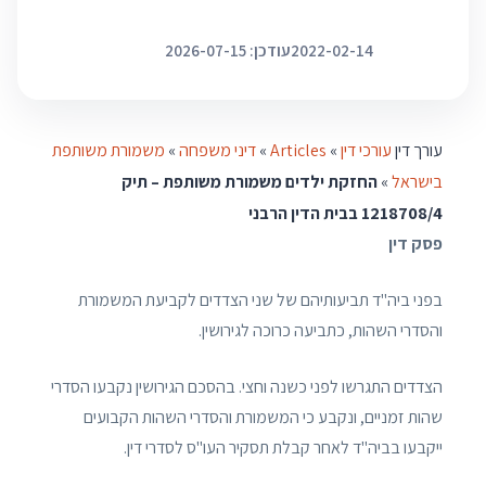
2022-02-14
עודכן: 2026-07-15
עורך דין
עורכי דין
»
Articles
»
דיני משפחה
»
משמורת משותפת
בישראל
»
החזקת ילדים משמורת משותפת – תיק
1218708/4 בבית הדין הרבני
פסק דין
בפני ביה"ד תביעותיהם של שני הצדדים לקביעת המשמורת
והסדרי השהות, כתביעה כרוכה לגירושין.
הצדדים התגרשו לפני כשנה וחצי. בהסכם הגירושין נקבעו הסדרי
שהות זמניים, ונקבע כי המשמורת והסדרי השהות הקבועים
ייקבעו בביה"ד לאחר קבלת תסקיר העו"ס לסדרי דין.