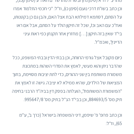
מהריב"ל ח"א (סימן נח) ובשו"ת מהרשד"ם חאה"ע (סימן קכג),
וכן כתב בשו"ת דרכי נועם (סימן כו), וז"ל: "כי חכמי התלמוד אמרו
על הסתם, דסתמא דמילתא הבת אצל האם, והבן גם כן בקטנותו,
ואח"כ עם האב וכו', שכל זה תיקון הולד על הסתם, אבל אם ראו
בי"ד שאין בזה תיקון […] מחזרין אחר תקנתן כפי ראות עיני
הדיינין", ואכמ"ל.
כיום מקובל אצל גורמי הרווחה, וכן בבתי הדין ובבתי המשפט, ככל
שהדבר ניתן והוא מעשי, לאמץ את הסדרי השהות במתכונת
משמורת משותפת בין שני ההורים, כדי לתת יציבות מסויימת, בתוך
המציאות של הילדים, שהיא ממילא לא יציבה. גישה זו לאמץ את
"המשמורת המשותפת", הועלתה בפסק דין בביה"ד הרבני בחיפה
תיק מס' 884693/5, וכן בבי"ד הנ"ל בתיק מס' 995647/8.
וכן כתב פרופ' פ' שיפמן, דיני המשפחה בישראל (כרך ב', ע"מ
65), וז"ל: