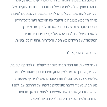
חיוביים, וגם עוצמת הסכסוך ביניהם, שעדיין קיים לצערנו, אינה
גבוהה באופן העלול לפגוע בשלוותם ובהתפתחותם התקינה של
הילדים, להתרשמותי. על כן יש לראות במשפחה שבפנינו "סיבות
מיוחדות" כמשמען בחוק, ולקבל את המלצת העו"ס לסדרי דין
בדבר חלוקה שווה של הסדרי השהות. לפיכך אני מצטרף
למסקנתו של הרה"ג גודיס שליט"א, כי בנידון דידן תהיה
המשמורת על הילדים משותפת, והסדרי השהות יחולקו בשווה.
הרב מאיר כהנא, אב"ד
לאחר שראיתי את דברי חבריי, אומר כי לעולם יש לבדוק את טובת
הילדים, ולפיכך גם אם לשון החוק מצדדת בכך שסתם ילדים עד
גיל שש אצל האם, וגם לדעת הסוברים שיש להעדיף משמורת
משותפת, לענ"ד הדבר נתון לשיקול דעתו של ההרכב שבו לפניו
הובא המקרה, שמכיר את המשפחה לעומק במשך תקופת
הדיונים, ולפי המציאות הטובה לקטינים יש לפסוק.