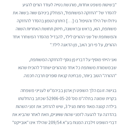
"בשיטות משפט אחדות, מורגשת נטייה לעודד הורים להגיע
להסדר של "החזקה המשותפת", המחלק ביניהם שווה בשווה את
גידולו של הילד והטיפול בו […] היתרון הטמון בהסדר להחזקה
משותפת, הוא, בראש ובראשונה, חיזוק תחושת האחריות השווה
והמשותפת של שני ההורים לילד, להבדיל מהסדר המשחרר אחד
ההורים, על פי רוב האב, מן הדאגה לילד."
ואני הייתי מוסיף על דבריו פַן נוסף להחזקה המשותפת,
שבמשמורת משותפת כל אחד מההורים ישתדל להוכיח שהוא
"ההורה" הטוב ביותר, מבחינת קנאת סופרים תרבה חכמה.
בגישה זו גם הלך השופט רן ארנון בביהמ"ש לענייני משפחה
בקרית שמונה בתלה"מ מס' 52906-05-20 שכתב בהחלטתו
בילדה קטנה מאוד פחות מגיל 3, שיש להרחיב את זמני השהות
בהדרגה עד להגעה לזמני שהות שוויוניים, וזאת לאחר שהביא את
דברי השופט זילברג המנוח בע"א 209/54 שהילד אינו "אובייקט"