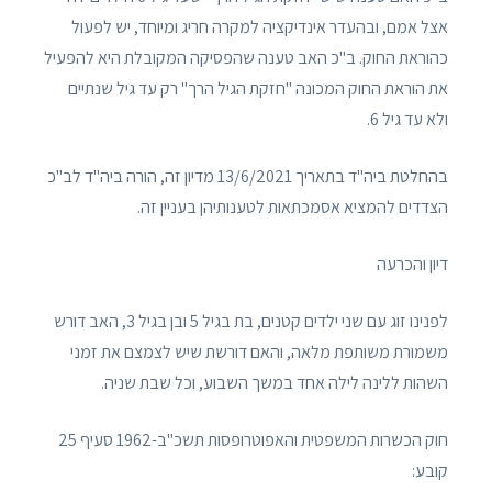
אצל אמם, ובהעדר אינדיקציה למקרה חריג ומיוחד, יש לפעול
כהוראת החוק. ב"כ האב טענה שהפסיקה המקובלת היא להפעיל
את הוראת החוק המכונה "חזקת הגיל הרך" רק עד גיל שנתיים
ולא עד גיל 6.
בהחלטת ביה"ד בתאריך 13/6/2021 מדיון זה, הורה ביה"ד לב"כ
הצדדים להמציא אסמכתאות לטענותיהן בעניין זה.
דיון והכרעה
לפנינו זוג עם שני ילדים קטנים, בת בגיל 5 ובן בגיל 3, האב דורש
משמורת משותפת מלאה, והאם דורשת שיש לצמצם את זמני
השהות ללינה לילה אחד במשך השבוע, וכל שבת שניה.
חוק הכשרות המשפטית והאפוטרופסות תשכ"ב-1962 סעיף 25
קובע: