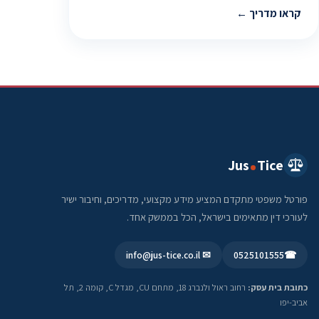
קראו מדריך
Jus
Tice
פורטל משפטי מתקדם המציע מידע מקצועי, מדריכים, וחיבור ישיר
לעורכי דין מתאימים בישראל, הכל בממשק אחד.
✉ info@jus-tice.co.il
0525101555
☎
כתובת בית עסק:
רחוב ראול ולנברג 18, מתחם CU, מגדל C, קומה 2, תל
אביב-יפו