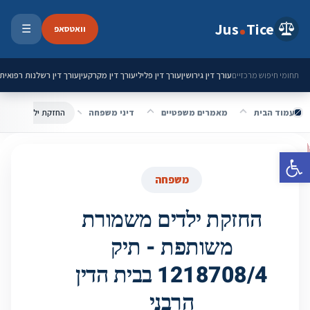
ילוג לתוכן
Jus
Tice
וואטסאפ
☰
פתיחת 
עורך דין גירושין
עורך דין פלילי
עורך דין מקרקעין
עורך דין רשלנות רפואית
תחומי חיפוש מרכזיים
עמוד הבית
מאמרים משפטיים
דיני משפחה
פתח סרגל נגישות
משפחה
החזקת ילדים משמורת
משותפת - תיק
1218708/4 בבית הדין
הרבני