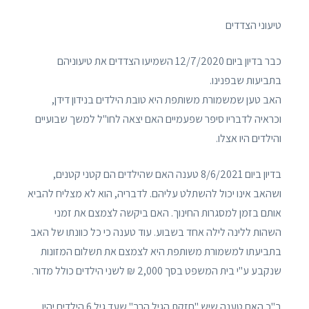
טיעוני הצדדים
כבר בדיון ביום 12/7/2020 השמיעו הצדדים את טיעוניהם
בתביעות שבפנינו.
האב טען שמשמורת משותפת היא טובת הילדים בנידון דידן,
וכראיה לדבריו סיפר שפעמיים האם יצאה לחו"ל למשך שבועיים
והילדים היו אצלו.
בדיון ביום 8/6/2021 טענה האם שהילדים הם קטני קטנים,
ושהאב אינו יכול להשתלט עליהם. לדבריה, הוא לא מצליח להביא
אותם בזמן למסגרות החינוך. האם ביקשה לצמצם את זמני
השהות ללינה לילה אחד בשבוע. עוד טענה כי כל כוונתו של האב
בתביעתו למשמורת משותפת היא לצמצם את תשלום המזונות
שנקבע ע"י בית המשפט בסך 2,000 ₪ לשני הילדים כולל מדור.
ב"כ האם טענה שיש "חזקת הגיל הרך" שעד גיל 6 הילדים יהיו