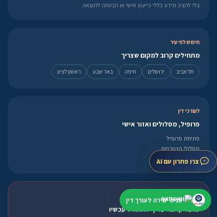
בלי להציג מידע כללי כייעוץ אישי או הבטחה לתוצאה.
חיפוש לפי עיר
מתחילים קרוב למקום שצריך
תל אביב
ירושלים
חיפה
באר שבע
ראשון לציון
לעורכי דין
פרופיל, מסלולים ואזור אישי
פתיחת פרופיל
מסלולי הצטרפות
אזור אישי
צרו פתרון עם AI
פנייה מהירה
פניה ישירה לעורך דין
מועד קרוב? עדיף להתחיל עכשיו