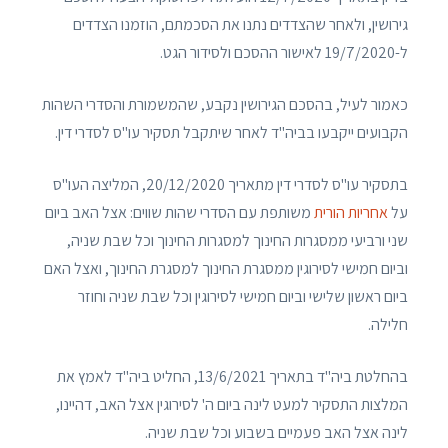
גירושין, ולאחר שהצדדים נתנו את הסכמתם, הוזמנו הצדדים
ל-19/7/2020 לאישור ההסכם ולסידור הגט.
כאמור לעיל, בהסכם הגירושין נקבע, שהמשמורת והסדרי השהות
הקבועים ייקבעו בביה"ד לאחר שיתקבל תסקיר עו"ס לסדרי דין.
בתסקיר עו"ס לסדרי דין מתאריך 20/12/2020, המליצה העו"ס
על
אחריות הורית
משותפת עם הסדרי שהות שווים: אצל האב ביום
שני ורביעי ממסגרות החינוך למסגרות החינוך וכל שבת שניה,
וביום חמישי לסירוגין ממסגרת החינוך למסגרת החינוך, ואצל האם
ביום ראשון שלישי וביום חמישי לסירוגין וכל שבת שניה וחוזר
חלילה.
בהחלטת ביה"ד בתאריך 13/6/2021, החליט ביה"ד לאמץ את
המלצות התסקיר למעט לינה ביום ה' לסירוגין אצל האב, דהיינו,
לינה אצל האב פעמיים בשבוע וכל שבת שניה.