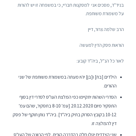
בניד"ד, מסכים אני למסקנות חבריי, כי במשפחה זו יש להורות
על משמורת משותפת.
הרב שלמה צרור, דיין
הוראות פסק הדין למעשה
לאור כל הנ"ל, ביה"ד קובע:
הילדים [בת] ו[בן] יהיו מעתה במשמורת משותפת של שני
ההורים.
הסדרי השהות יתקיימו כפי המלצת העו"ס לסדרי דין בסוף
התסקיר מיום 20.12.2020 [עמ' 8-10 בתסקיר, שהם עמ'
10-12 בקובץ הסרוק בתיק ביה"ד]. ביה"ד נותן תוקף של פסק
דין להמלצה זו.
שני הצדדים יטלו חלק בהדרכה הורית, לפי הכוונה של העו"ס