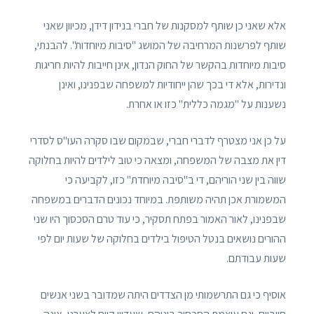
אלא שאני כן שותף למסקנות של חברי בנידון דידן, מכיוון שאני
שותף לפרשנות המרחיבה של המושג "סיבות מיוחדות". להבנתי,
סיבות מיוחדות בהקשר של החוק הנדון, אינן חייבות להיות חריגות
ונדירות, אלא די בכך שהן ייחודיות למשפחה שבפנינו, ואינן
נשענות על "מגמה כללית" כזו או אחרת.
על כן אני מצטרף לדברי חברי, שבמקום שבו סקרה העו"ס לסדרי
דין את מצבה של המשפחה, ומצאה כי טוב לילדים להיות בחלוקה
שווה בין שני הוריהם, די ב"סיבה מיוחדת" כזו, לקביעה כי
המשמורת אכן תהיה משותפת. במיוחד נכונים הדברים במשפחה
שבפנינו, לאור האמור בפתח תסקיר, כי עוד טרם הסכסוך היו שני
ההורים נושאים בנטל הטיפול בילדים בחלוקה של שעות יום לפי
שעות עבודתם.
אוסיף כי גם התרשמותי מן הצדדים היתה שמדובר בשני אנשים