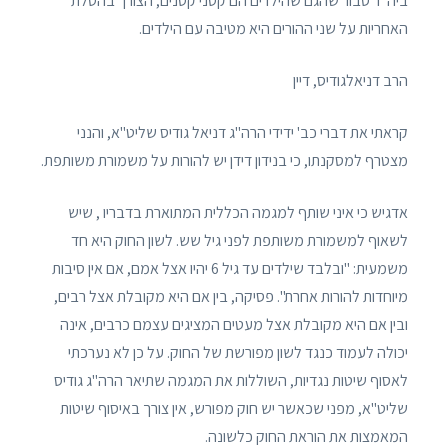
ביה"ד סבור שהגם שהילדים הם קטני קטנים, הצורך בהטלת
האחריות על שני ההורים היא מטיבה עם הילדים.
הרב דניאלגודיס, דיין
קראתי את דברי כב' ידידי הרה"ג דניאל גודיס שליט"א, והנני
מצטרף למסקנתו, כי בנידון דידן יש להורות על משמורת משותפת.
אדגיש כי איני שותף למגמה הכללית המתוארת בדבריו , שיש
לשאוף למשמורת משותפת לפני גיל שש. לשון החוק היא חד
משמעית: "ובלבד שילדים עד גיל 6 יהיו אצל אמם, אם אין סיבות
מיוחדות להורות אחרת". פסיקה, בין אם היא מקובלת אצל רבים,
ובין אם היא מקובלת אצל מעטים המציגים עצמם כרבים, אינה
יכולה לעמוד כנגד לשון מפורשת של החוק. על כן לא נערכתי
לאסוף שיטות נגדיות, השוללות את המגמה שתיאר הרה"ג גודיס
שליט"א, מפני שכאשר יש חוק מפורש, אין צורך באיסוף שיטות
המאמצות את הוראת החוק כלשונה.