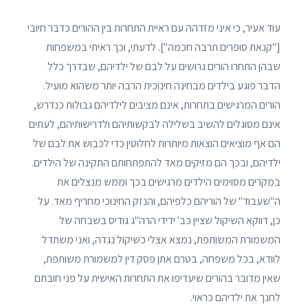
עוד אעיר, כי איני מזדהה עם ראיית התחרות בין ההורים כדבר חיובי
["קנאת סופרים תרבה חכמה"]. לדעתי, וכך ראיתי במשפחות
שבהן התחרו הורים גרושים על לבם של ילדיהם, שבדרך כלל
הדבר פוגע בילדים מבחינה חינוכית הרבה יותר משהוא מועיל.
הורים המרגישים בתחרות, אינם מציבים לילדיהם גבולות כנדרש,
אינם מסוגלים להשיב בשלילה לבקשותיהם ולדרישותיהם, לעתים
הם אף מוציאים הוצאות מיותרות לחלוטין כדי לכבוש את לבם של
ילדיהם, ובכך הם מזיקים מאד להתפתחותם התקינה של הילדים.
במקרים מסוימים הילדים מרגישים בכך וממש מנצלים את
ה"שעבוד" של הוריהם כלפיהם, והנזק החינוכי מחריף מאד. על
כן, דווקא השיקול שציין כב' ידידי הרה"ג גודיס בשבחה של
המשמורת המשותפת, נמצא אצלי כשיקול נגדה, ואני משתדל
לוודא, בכל משפחה, בטרם אתן פסק דין למשמורת משותפת,
שאין מדובר בהורים שיעדיפו את התחרות האישית על פני חובתם
לחנך את ילדיהם כראוי.