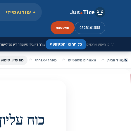
ילוג לתוכן
Jus
Tice
עוזר AI מיידי
0525101555
וואטסאפ
כל תחומי המשפט
▾
עורך דין גירושין
עורך דין פלילי
עורך
תחומי חיפוש מרכזיים
עמוד הבית
מאמרים משפטיים
מסחרי-אזרחי
כוח עליון: שימוש 
כוח עליון