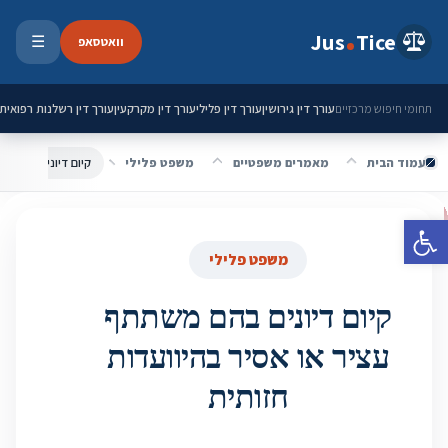
ילוג לתוכן
Jus
Tice
וואטסאפ
☰
פתיחת 
עורך דין גירושין
עורך דין פלילי
עורך דין מקרקעין
עורך דין רשלנות רפואית
תחומי חיפוש מרכזיים
עמוד הבית
מאמרים משפטיים
משפט פלילי
קיום דיונים בהם מש
פתח סרגל נגישות
משפט פלילי
קיום דיונים בהם משתתף
עציר או אסיר בהיוועדות
חזותית