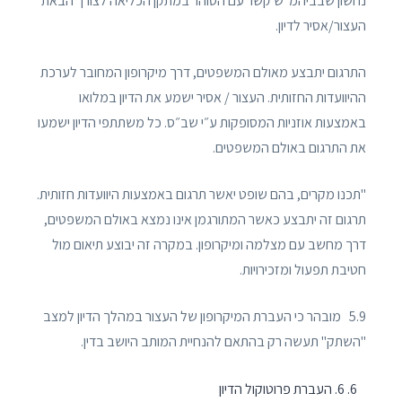
נחשון שבביהמ״ש קשר עם הסוהר במתקן הכליאה לצורך הבאת
העצור/אסיר לדיון.
התרגום יתבצע מאולם המשפטים, דרך מיקרופון המחובר לערכת
ההיוועדות החזותית. העצור / אסיר ישמע את הדיון במלואו
באמצעות אוזניות המסופקות ע״י שב״ס. כל משתתפי הדיון ישמעו
את התרגום באולם המשפטים.
"תכנו מקרים, בהם שופט יאשר תרגום באמצעות היוועדות חזותית.
תרגום זה יתבצע כאשר המתורגמן אינו נמצא באולם המשפטים,
דרך מחשב עם מצלמה ומיקרופון. במקרה זה יבוצע תיאום מול
חטיבת תפעול ומזכירויות.
5.9 מובהר כי העברת המיקרופון של העצור במהלך הדיון למצב
"השתק" תעשה רק בהתאם להנחיית המותב היושב בדין.
6. העברת פרוטוקול הדיון