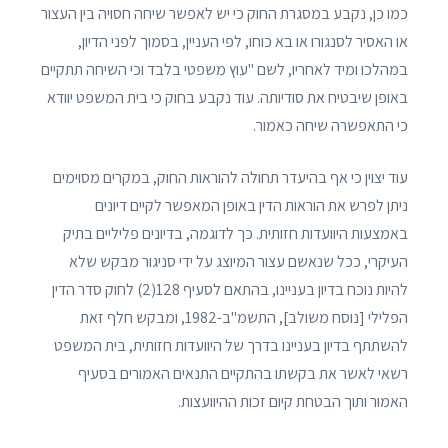
כמו כן, נקבע במסגרת החוק כי יש לאפשר שיחה חסויה בין העצור
או האסיר לסנגורו או בא כוחו, לפי העניין, בסמוך לפני הדיון,
במהלכו ומיד לאחריו, לשם "עוץ משפטי בלבד וכי השיחה תתקיים
באופן שיבטיח את סודיותה. עוד נקבע בחוק כי בית המשפט יוודא
כי התאפשרה שיחה כאמור.
עוד יצוין כי אף בהיעדר תחולה להוראות החוק, במקרים מסוימים
ניתן לפרש את הוראות הדין באופן המאפשר לקיים דיונים
באמצעות היוועדות חזותית. כך לדוגמה, בדיונים פליליים בתיק
העיקרי, ככל שנאשם עצור המיוצג על ידי סניגור מבקש שלא
להיות נוכח בדיון בעניינו, בהתאם לסעיף 128(2) לחוק סדר הדין
הפלילי [נוסח משולב], התשמ"ב-1982, ומבקש חלף זאת
להשתתף בדיון בעניינו בדרך של היוועדות חזותית, בית המשפט
רשאי לאשר את בקשתו בהתקיים התנאים האמורים בסעיף
האמור ותוך הבטחת קיום זכות ההיוועצות.