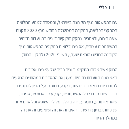
1. כללי
עם התפשטות נגיף הקורונה בישראל, ובמטרה למנוע תחלואה
במתקני הכליאה, התקינה הממשלה בחודש מרץ 2020 תקנות
שעת חירום, ולאחריהן נחקק חוק קיום דיונים בהיוועדות חזותית
בהשתתפות עצורים, אסירים וכלואים בתקופת התפשטות נגיף
הקורונה החדש (הוראת שעה), תש"ף-2020 (להלן – החוק).
החוק אשר מכוחו התקיימו דיונים רבים של עצורים ואסירים
באמצעות היוועדות חזותית, מעגן את ההסדרים המהותיים הנוגעים
לקיום דיונים כאמור. בין היתר, נקבע בחוק כי על הדיון להתקיים
בדרך שתבטיח כי כל המשתתפים, קרי, עצור או אסיר, סניגור,
שוטר או תובע, נפגע עבירה בהליך פלילי, השופט וכל אדם אחר
שנוכחותו בדיון נדרשת – רואים זה את זה ושומעים זה את זה
במהלך הדיון.