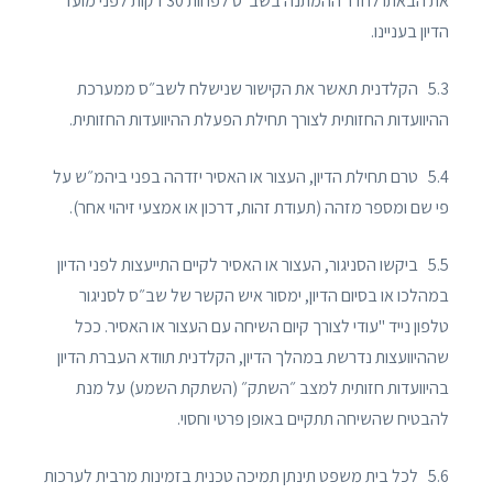
את הבאתו לחדר ההמתנה בשב"ס לפחות 30 דקות לפני מועד
הדיון בעניינו.
5.3 הקלדנית תאשר את הקישור שנישלח לשב״ס ממערכת
ההיוועדות החזותית לצורך תחילת הפעלת ההיוועדות החזותית.
5.4 טרם תחילת הדיון, העצור או האסיר יזדהה בפני ביהמ״ש על
פי שם ומספר מזהה (תעודת זהות, דרכון או אמצעי זיהוי אחר).
5.5 ביקשו הסניגור, העצור או האסיר לקיים התייעצות לפני הדיון
במהלכו או בסיום הדיון, ימסור איש הקשר של שב״ס לסניגור
טלפון נייד "עודי לצורך קיום השיחה עם העצור או האסיר. ככל
שההיוועצות נדרשת במהלך הדיון, הקלדנית תוודא העברת הדיון
בהיוועדות חזותית למצב ״השתק״ (השתקת השמע) על מנת
להבטיח שהשיחה תתקיים באופן פרטי וחסוי.
5.6 לכל בית משפט תינתן תמיכה טכנית בזמינות מרבית לערכות