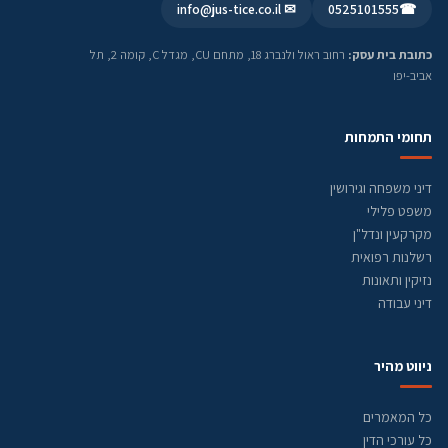
✉ info@jus-tice.co.il
0525101555
☎
כתובת בית עסק:
רחוב ראול ולנברג 18, מתחם CU, מגדל C, קומה 2, תל
אביב-יפו
תחומי התמחות
דיני משפחה וגירושין
משפט פלילי
מקרקעין ונדל"ן
רשלנות רפואית
נזיקין ותאונות
דיני עבודה
ניווט מהיר
כל המאמרים
כל עורכי הדין