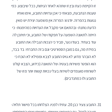
זו הקיימת כעת ובין זו שתהא לאחר הניתוח, ככל שיבוצע. כפי
טענות הנתבעת, מצאתי כי אכן עדויות התובע, אימו ואחיו
נגועות בהפרזה. יודגש: הפרזה אין משמעה יצירת יש מאין.
הדעת נותנת- ובהתאם אני מקבל את העדויות כמהימנות- כי
הייתה לתאונה השפעה על תפקודו של התובע, וכי תיתכן לה
עוד בעתיד. בעודו נער, סביר כי הנכות הגבילה את התובע
במידת מה, גם במובן הספורטיבי וגם בזה החברתי. בד בבד,
לא הובהר מדוע לא גויס התובע לצבא וממילא לא הוכח כי
הוא הופטר משירות בעטיה של התאונה (כידוע, הצבא קולט
לשורותיו מועמדים לשירות בעלי נכויות קשות יותר מזו של
התובע ולו כמתנדבים).
התובע צעיר כבן 20. עתידו לפניו. הצלחתו בכל מישור תלויה-
מעבר למזל- גם במאפייני אישיותו, נחישותו ואופן התייחסותו