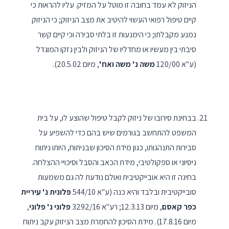
הניזוק לא עמד בחובה זו מוטל על המזיק. עליו להראות כי
קיים טיפול רפואי העשוי להיטיב את מצב הניזוק; כי הניזוק
נמנע מקבלתו; כי הימנעות זו בלתי סבירה וכי קיים קשר
סיבתי בין מעשיו או מחדליו של הניזוק ולבין נזקו המוגדל
(ע"א 120/00
משה נ' משה ואח'
, מיום 20.5.02).
בבחינת סירובו של ניזוק לקבל טיפול שהוצע לו, על בית
המשפט להתחשב בגורמים שיש בהם כדי להשפיע על
סבירות התנהגותו, כגון מידת הסיכון שבניתוח, היותו ניתוח
ניסיוני או ספקולטיבי, מידת הכאב והסבל וסיכויי ההצלחה.
בחינה זו היא אובייקטיבית ואולם נודעת לה גם משמעות
סובייקטיבית ובלבד והיא כנה (ע"א 544/10
פלונית נ' עיריית
כפר קאסם
, מיום 12.3.13; רע"א 3292/16
פלוני נ' פלוני
,
מיום 17.8.16). מידת הסיכון להחמרת מצב הניזוק עקב ניתוח