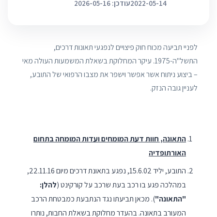
2022-05-14
עודכן: 2026-05-16
לפניי תביעה מכוח חוק פיצויים לנפגעי תאונות דרכים,
התשל"ה-1975. עיקר המחלוקת בשאלת המשמעות העולה מאי
– ביצוע ניתוח אשר אפשר וישפר את מצבו הרפואי של התובע,
לעניין גובה הנזק.
התאונה, חוות דעת המומחים ועדות המומחה בתחום
האורתופדיה
התובע, יליד 15.6.02, נפגע בתאונת דרכים מיום 22.11.16,
במהלכה פגע בו רכב בעת שרכב על קורקינט (
להלן:
"התאונה"
). מכאן תביעתו נגד הנתבעת כמבטחת הרכב
המעורב בתאונה. בהעדר מחלוקת בשאלת החבות, נותרו