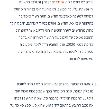
ואולם לא הוכח כל
קשר סיבתי
בין נתון זה ולבין התאונה
והשפעתה עליו. כך למשל, האם העידה כי בנה היה מרותק
למיטה למעלה מארבעה חודשים. האח העיד כי מדובר
בתקופה שבין 3-5 חודשים, ואולם בניגוד לעדותם, הגבס הוסר
פחות מחודשיים לאחר התאונה. הוא הדין באשר לטענה כי
התובע מטופל עד היום בעוד התיעוד האחרון הוא בדבר
בדיקה במאי 2020, או כי התובע חדל לגמרי מפעילות
ספורטיבית. להימנעות מהבאת עדים וראיות אלה נודעת
משמעות לחובתו.
לשיטת הנתבעת, בהינתן קביעתו לפיה לא נותרה לתובע
מגבלת תנועה, שגה המומחה בכך שקבע נכות מכוח סע'
ליקוי 35 לתקנות המל"ל, כתקנת סל. שומה היה עליו לבחון
את מצב התובע בהתאם לס"ל 48, שהוא סע' ספציפי- כך על