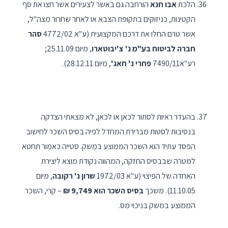
הלכת
אבו חנא
הורחבה גם באשר לצעירים אשר חצו את סף
הקטינות, כניזוקים בתקופת הצבא או לאחר שחרור מצה"ל,
אשר טרם החלו את דרכם המקצועית (ע"א 4772/02
סהר
חברה לביטוח בע"מ נ' צ'יבוטארו
, מיום 25.11.09;
רע"א7490/11
פחרי נ' חאג'
, מיום 28.12.11).
בהעדר ראיות לסתור לכאן או לכאן, לא מצאתי הצדקה
בנסיבות לסטות מברירת המחדל לפיה בסיס השכר לחישוב
הפסד עתיד הוא השכר הממוצע במשק. סטייה כאמור תחטא
למטרה שבבסיס החזקה, המהווה נקודת מוצא ליצירת
האחדה של הפיצוי (ע"א 1972/03
שרון נ' רקובה
, מיום
11.10.05). משכך
בסיס השכר הוא 9,749 ₪
– קרי, השכר
הממוצע במשק בניכוי מס.