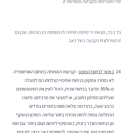
של התעלמות מקביעה מפורשת זו.
בד בבד, מצאתי כי קיימת חפיפה ולו מסוימת בין הנכויות, שכן גם
זו הנוירולוגית נקבעה בשל כאב.
באשר לניתוח המוצע
– קביעות המומחה בתחום האורתופדיה
לא נסתרו: עסקינן בניתוח שסיכויי הצלחתו הם למעלה
מ-95%. מדובר בניתוח שכיח, היכול לאיין את הסימפטומים
שעליהם מתלונן התובע, או למצער את מרביתם. מישכו
כרבע שעה, בהרדמה מלאה וסופו בתפרים בודדים.
ההחלמה צפויה להיות מהירה ביותר ומלאה. הסיכון הנשקף
מן הניתוח הוגדר כזניח, כשהסיכוי לזיהום זעום ביותר. עם זאת
קיים סיכוי קטן, אם כי אפשרי, להיוותרות כאב כרוני. לא צפוי