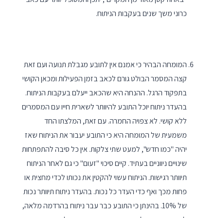
כרוני משך שנים בעקבות הניתוח.
המומחה הבהיר כי אמנם אין לתובע מגבלת תנועה ועם זאת
קצה המסמר הבולט גורם לכאב בזמן הפעילות ומכאן הקושי
בתפקוד הרגל. ההנחה היא שהכאב ייעלם בעקבות הניתוח.
בהעדר ניתוח יוכל התובע להיוותר לשארית חייו עם המסמרים
ללא קושי. לא צפויה החמרה. עם זאת, המלצתו החד
משמעית של המומחה היא כי התובע יעבור את הניתוח שאז
יהיה "כמו חדש", למעט שתי צלקות. אין כל סיבה להתפתחות
שינויים ניווניים בעתיד. קיים סיכוי "זעום" כי גם לאחר הניתוח
תיוותר רגישות. הניתוח עשוי להקטין את נכותו לכדי מחצית או
פחות מכך ואף כדי העדר כל נכות. בהעדר ניתוח תיוותר נכות
של 10%. בהינתן כי התובע כבר עבר ניתוח בהרדמה מלאה,