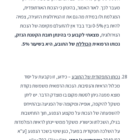
מעבר לכך. לאור האמור, בהינתן כי הנכות האורתופדית,
המגלמת ולו במידת מה גם את זו הנוירולוגית הזעירה, צפויה
להיות בין 0-5% ובד בבד אין להתעלם מקיומה של הנכות
הנוירולוגית,
מצאתי לקבוע כי בהינתן חובת הקטנת הנזק,
נכותו הרפואית
הכוללת
של התובע, היא בשיעור 5%.
נכותו התפקודית של התובע
– כידוע, זו נקבעת על יסוד
מכלול הראיות והנסיבות. הנכות הרפואית משמשת נקודת
מוצא ממנה ניתן לסטות מקום בו מוצדק הדבר. יש ליתן
משקל להיקפה, אופייה ומיקומה של הפגיעה ובהתייחס
להשפעתה של הנכות על מקצוע הנפגע, תוך התחשבות
בגילו, השכלתו וכישוריו. משקל ממשי יינתן לראיות המלמדות
על השלכה תפקודית בפועל, כגון שינוי בשכר הנפגע [ע"א