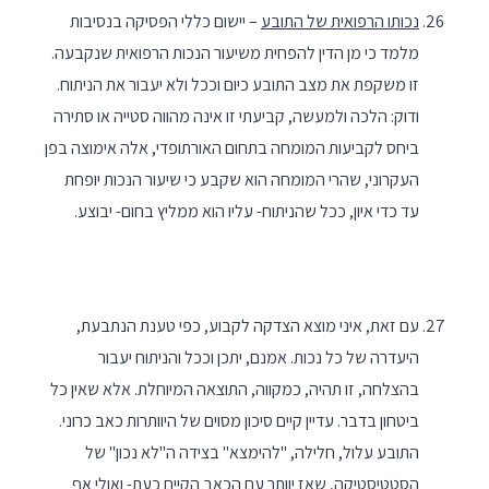
נכותו הרפואית של התובע
– יישום כללי הפסיקה בנסיבות
מלמד כי מן הדין להפחית משיעור הנכות הרפואית שנקבעה.
זו משקפת את מצב התובע כיום וככל ולא יעבור את הניתוח.
ודוק: הלכה ולמעשה, קביעתי זו אינה מהווה סטייה או סתירה
ביחס לקביעות המומחה בתחום האורתופדי, אלה אימוצה בפן
העקרוני, שהרי המומחה הוא שקבע כי שיעור הנכות יופחת
עד כדי איון, ככל שהניתוח- עליו הוא ממליץ בחום- יבוצע.
עם זאת, איני מוצא הצדקה לקבוע, כפי טענת הנתבעת,
היעדרה של כל נכות. אמנם, יתכן וככל והניתוח יעבור
בהצלחה, זו תהיה, כמקווה, התוצאה המיוחלת. אלא שאין כל
ביטחון בדבר. עדיין קיים סיכון מסוים של היוותרות כאב כרוני.
התובע עלול, חלילה, "להימצא" בצידה ה"לא נכון" של
הסטטיסטיקה, שאז יוותר עם הכאב הקיים כעת- ואולי אף