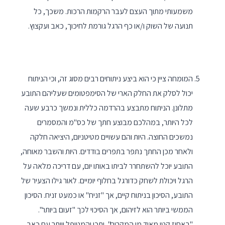
משמעותי מתוך העצם לעבר הרקמות הרכות. משכך, כל
תנועה של השוק ו/או כף הרגל גורמת לחיכוך, כאב ועקצוץ.
המומחה ציין כי הוא ביצע ניתוחים רבים מסוג זה, וכי הניתוח
יכול לסלק את החלק הארי של הסימפטומים שעליהם התובע
מתלונן. הניתוח מתבצע בהרדמה כללית ונמשך כרבע שעה
לכל היותר, במהלכם מבוצע חתך של כס"מ והמסמרים
נמשכים החוצה. היות והם עשויים מטיטניום, היציאה חלקה
ולאחר מכן החתך נתפר בתפרים בודדים. היות והשבר מאוחה,
התובע יוכל להשתחרר לביתו באותו יום, עם דריכה מלאה על
הרגל ויכולת לשחק כדורגל בחלוף יומיים. לאור גילו הצעיר של
התובע, הסיכון בניתוח קיים, אך "זניח" או כמעט זניח. הסיכון
הממשי ביותר הוא לזיהום, אך הסיכוי לכך "זעום ביותר".
"באחוז קטן מאוד מן המקרים", יתכן והמטופל יוותר עם כאב