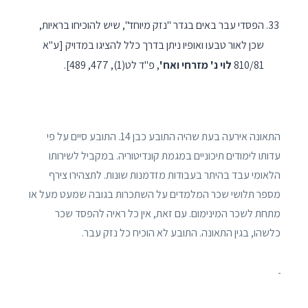
הפסדי עבר באים בגדר "נזק מיוחד", שיש להוכיחו בראיות,
שכן לאור טבעו ואופיו ניתן בדרך כלל להציגו במדויק [ע"א
810/81
לוי נ' מזרחי ואח'
, פ"ד לט(1), 477, 489].
התאונה אירעה בעת שהיה התובע כבן 14. התובע סיים על פי
עדותו לימודים תיכוניים במגמת קונדיטוריה. במקביל לשירותו
הלאומי עבד בהיתר בעבודות מזדמנות שונות. לתצהירו צירף
מספר תלושי שכר המלמדים על השתכרות בגובה שמעט מעל או
מתחת לשכר המינימום. עם זאת, אין כל ראיה להפסד שכר
כלשהו, בגין התאונה. התובע לא הוכיח כל נזק עבר.