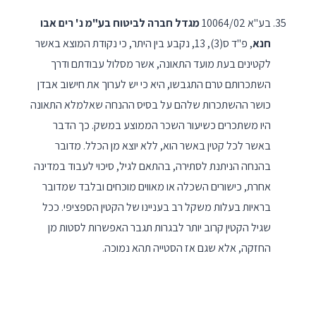
בע"א 10064/02
מגדל חברה לביטוח בע"מ נ' רים אבו
חנא
, פ"ד ס(3), 13, נקבע בין היתר, כי נקודת המוצא באשר
לקטינים בעת מועד התאונה, אשר מסלול עבודתם ודרך
השתכרותם טרם התגבשו, היא כי יש לערוך את חישוב אבדן
כושר ההשתכרות שלהם על בסיס ההנחה שאלמלא התאונה
היו משתכרים כשיעור השכר הממוצע במשק. כך הדבר
באשר לכל קטין באשר הוא, ללא יוצא מן הכלל. מדובר
בהנחה הניתנת לסתירה, בהתאם לגיל, סיכוי לעבוד במדינה
אחרת, כישורים השכלה או מאווים מוכחים ובלבד שמדובר
בראיות בעלות משקל רב בעניינו של הקטין הספציפי. ככל
שגיל הקטין קרוב יותר לבגרות תגבר האפשרות לסטות מן
החזקה, אלא שגם אז הסטייה תהא נמוכה.