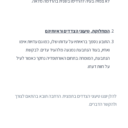
לא צפויה בעיה להרדימו בשנית בהרדמה מלאה.
המחלוקת, טיעוני הצדדים וראיותיהם
התובע נסמך בראיותיו על עדותו שלו, כמו גם עדויות אימו
ואחיו, בעוד הנתבעת נמנעה מלהעיד עדים. לבקשת
הנתבעת, המומחה בתחום האורתופדיה נחקר כאמור לעיל
על חוות דעתו.
להלן יוצגו טיעוני הצדדים בתמצית. הרחבה תובא בהתאם לצורך
ולהקשר הדברים.