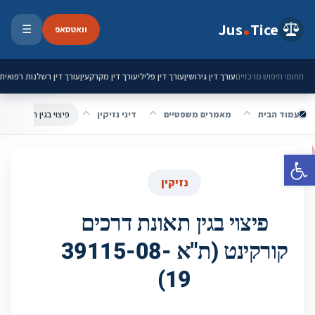
ילוג לתוכן
Jus
Tice
וואטסאפ
☰
פתיחת 
עורך דין גירושין
עורך דין פלילי
עורך דין מקרקעין
עורך דין רשלנות רפואית
תחומי חיפוש מרכזיים
עמוד הבית
מאמרים משפטיים
דיני נזיקין
פיצוי בגין תאונת דרכים קורק
פתח סרגל נגישות
נזיקין
פיצוי בגין תאונת דרכים
קורקינט (ת"א 39115-08-
19)