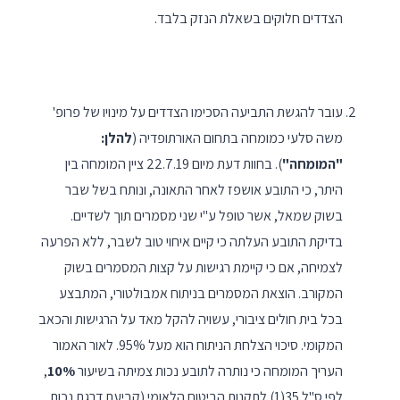
הצדדים חלוקים בשאלת הנזק בלבד.
עובר להגשת התביעה הסכימו הצדדים על מינויו של פרופ'
משה סלעי כמומחה בתחום האורתופדיה (
להלן:
"המומחה"
). בחוות דעת מיום 22.7.19 ציין המומחה בין
היתר, כי התובע אושפז לאחר התאונה, ונותח בשל שבר
בשוק שמאל, אשר טופל ע"י שני מסמרים תוך לשדיים.
בדיקת התובע העלתה כי קיים איחוי טוב לשבר, ללא הפרעה
לצמיחה, אם כי קיימת רגישות על קצות המסמרים בשוק
המקורב. הוצאת המסמרים בניתוח אמבולטורי, המתבצע
בכל בית חולים ציבורי, עשויה להקל מאד על הרגישות והכאב
המקומי. סיכוי הצלחת הניתוח הוא מעל 95%. לאור האמור
העריך המומחה כי נותרה לתובע נכות צמיתה בשיעור
10%
,
לפי ס"ל 35(1) לתקנות הביטוח הלאומי (קביעת דרגת נכות