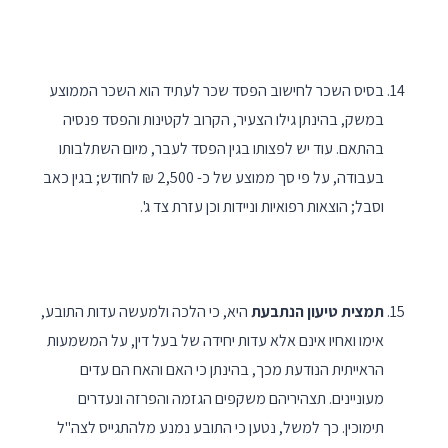
בסיס השכר לחישוב הפסד שכר לעתיד הוא השכר הממוצע
במשק, בהינתן גילו הצעיר, הקרוב לקטינות והפסד פנסיה
בהתאם. עוד יש לפצותו בגין הפסד לעבר, מיום השתלבותו
בעבודה, על פי סך ממוצע של כ- 2,500 ₪ לחודש; בגין כאב
וסבל; הוצאות רפואיות וניידות וכן עזרת צד ג'.
תמצית טיעון הנתבעת
היא, כי הלכה ולמעשה עדות התובע,
אימו ואחיו אינם אלא עדות יחידה של בעל דין, על המשמעות
הראייתית הנודעת מכך, בהינתן כי האם והאח הם עדים
מעוניינים. תצהיריהם משקפים הגזמה והפרזה ונעדרים
תימוכין. כך למשל, נטען כי התובע נמנע מלהתגייס לצה"ל