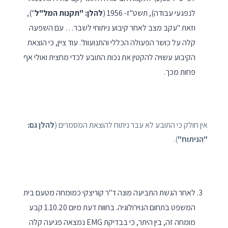
לנפגעי עבודה), תשט"ז- 1956 (
להלן: "תקנות המל"ל
"),
וזאת "עקב מצב לאחר קיבוע ניתוחי לשבר… עם השפעה
קלה על כושר הפעולה הכללי והתנועות". עוד ציין, כי הוצאת
הקיבוע עשויה להקטין את נכות התובע לכדי מחצית ואולי אף
פחות מכך.
אין חולק כי התובע לא עבר ניתוח להוצאת המסמרים (
להלן גם:
"הניתוח"
).
לאחר הגשת התביעה מונה ד"ר קוריצקי כמומחה מטעם בית
המשפט בתחום הנוירולוגיה. בחוות דעת מיום 1.10.20 קבע
מומחה זה, בין היתר, כי בבדיקת EMG נמצאה פגיעה קלה