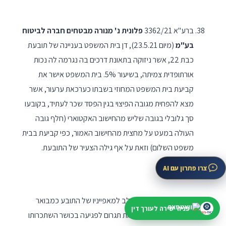
ברע"א 3362/21
פלונית נ' מנורה מבטחים חברה לביטוח
בע"מ
(מיום 23.5.21), דן בית המשפט בעניינה של תובעת
כבת 22, אשר ניזוקה בתאונת דרכים בה נגרמה לה נכות
אורתופדית צמיתה, בשיעור 5%. בית המשפט אישר את
קביעת בית המשפט המחוזי בשבתו כערכאת ערעור, אשר
מצא להפחית מגובה הפיצוי בגין הפסד שכר לעתיד, בקובעו
סך גלובלי בגובה שליש מהחישוב האקטוארי (חלף גובה
העולה במעט על מחצית מהחישוב האמור, כפי קביעת בבית
משפט השלום) וזאת על אף גילה הצעיר של התובעת.
צרו פתרון עם AI
על יסוד האמור, בשים לב למאפייניו של התובע כמבואר
פניה ישירה לעורך דין
לעיל, הסיכוי שמא הנכות תגרום לפגיעה בכושר השתכרותו