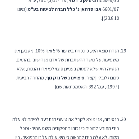
3049/93
גירוגיסיאן נ' רמזי
, פד"י נב(3) 792; ע"א
6601/07
אבו סרחאן נ' כלל חברה לביטוח בע"מ
(מיום
23.8.10)].
הנחת מוצא היא, כי נכויות בשיעור 5% ואף 10%, מטבען אינן
משפיעות על כושר ההשתכרות של אדם מן הישוב. בהתאם,
הנטייה היא שלא לפסוק בעניינן פיצוי לפי אחוז הנכות, אלא
סכום גלובלי [קציר,
פיצויים בשל נזק גוף
, מהדורה רביעית
(1997), עמ' 392 והאסמכתאות שם].
בנסיבות, אני מוצא לקבל את טיעוני הנתבעת לפיהם לא עלה
בידי התובע להוכיח כי נכותו התפקודית משמעותית- ומכל
מקום, לא עלה בידו להראות כי היא עולה על זו הרפואית, בין