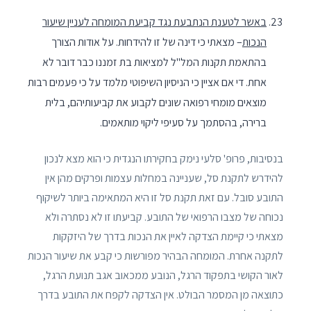
באשר לטענת הנתבעת נגד קביעת המומחה לעניין שיעור
הנכות
– מצאתי כי דינה של זו להידחות. על אודות הצורך
בהתאמת תקנות המל"ל למציאות בת זמננו כבר דובר לא
אחת. די אם אציין כי הניסיון השיפוטי מלמד על כי פעמים רבות
מוצאים מומחי רפואה שונים לקבוע את קביעותיהם, בלית
ברירה, בהסתמך על סעיפי ליקוי מותאמים.
בנסיבות, פרופ' סלעי נימק בחקירתו הנגדית כי הוא מצא לנכון
להידרש לתקנת סל, שעניינה במחלות עצמות ופרקים מהן אין
התובע סובל. עם זאת תקנת סל זו היא המתאימה ביותר לשיקוף
נכוחה של מצבו הרפואי של התובע. קביעתו זו לא נסתרה ולא
מצאתי כי קיימת הצדקה לאיין את הנכות בדרך של היזקקות
לתקנה אחרת. המומחה הבהיר מפורשות כי קבע את שיעור הנכות
לאור הקושי בתפקוד הרגל, הנובע ממכאוב אגב תנועת הרגל,
כתוצאה מן המסמר הבולט. אין הצדקה לקפח את התובע בדרך