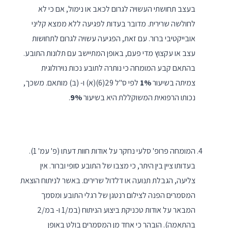
בעצב תחושתי העשויה לגרום לכאב או נימול, אם כי לא
לחולשה שרירית. מדובר בעדות לפגיעה ללא ממצא קליני
אובייקטיבי ברור. עם זאת, הפגיעה עשויה לגרום לתחושות
עצב או עקצוץ מדי פעם, באופן המתיישב עם תלונות התובע.
בהתאם קבע המומחה כי נותרה לתובע נכות נוירולוגית
צמיתה בשיעור
1%
לפי ס"ל 29(6)(א) ו- (ב) מותאם. משכך,
נכותו הרפואית המשוקללת היא בשיעור
9%
.
המומחה פרופ' סלעי נחקר על אודות חוות דעתו (פ' עמ' 1).
בעדותו ציין בין היתר, כי מצבו של התובע סופי וברור. אין
צליעה, הגבלת תנועה או דלדול שרירים. באשר לניתוח הוצאת
המסמרים הפנה לצילום רנטגן של רגלי התובע ומסמך
המבאר על אודות טכניקת ביצוע הניתוח (במ/1 ו- במ/2
בהתאמה). הובהר כי אחד מן המסמרים בולט באופן