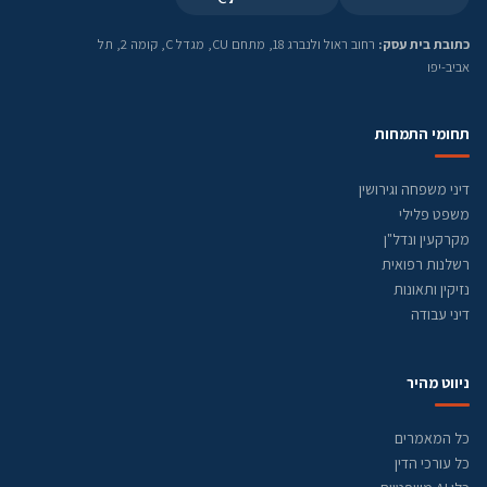
כתובת בית עסק:
רחוב ראול ולנברג 18, מתחם CU, מגדל C, קומה 2, תל
אביב-יפו
תחומי התמחות
דיני משפחה וגירושין
משפט פלילי
מקרקעין ונדל"ן
רשלנות רפואית
נזיקין ותאונות
דיני עבודה
ניווט מהיר
כל המאמרים
כל עורכי הדין