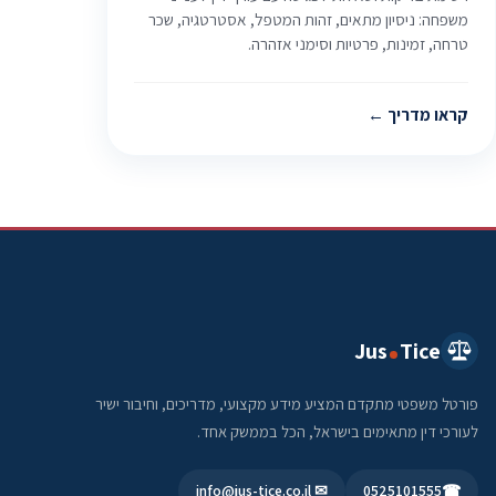
משפחה: ניסיון מתאים, זהות המטפל, אסטרטגיה, שכר
טרחה, זמינות, פרטיות וסימני אזהרה.
קראו מדריך
Jus
Tice
פורטל משפטי מתקדם המציע מידע מקצועי, מדריכים, וחיבור ישיר
לעורכי דין מתאימים בישראל, הכל בממשק אחד.
✉ info@jus-tice.co.il
0525101555
☎