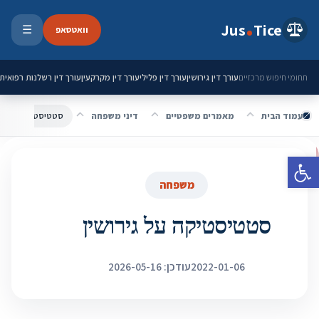
ילוג לתוכן
Jus
Tice
וואטסאפ
☰
פתיחת 
עורך דין גירושין
עורך דין פלילי
עורך דין מקרקעין
עורך דין רשלנות רפואית
תחומי חיפוש מרכזיים
עמוד הבית
מאמרים משפטיים
דיני משפחה
סטטיסטיקה על גירו
פתח סרגל נגישות
משפחה
סטטיסטיקה על גירושין
2022-01-06
עודכן: 2026-05-16