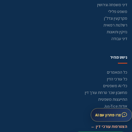
דיני משפחה וגירושין
משפט פלילי
מקרקעין ונדל"ן
רשלנות רפואית
נזיקין ותאונות
דיני עבודה
ניווט מהיר
כל המאמרים
כל עורכי הדין
כלי AI משפטיים
מחשבון שכר טרחת עורך דין
התייעצות משפטית
אודות Jus-Tice
מדיניות עריכה
צרו פתרון עם AI
מפת אתר
הצטרפות עורכי דין ←