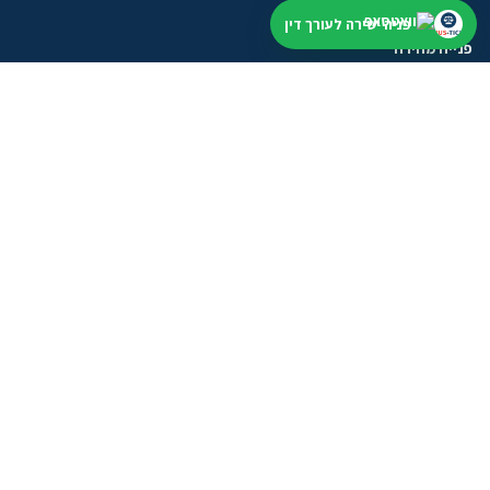
פניה ישירה לעורך דין
פנייה מהירה
התחילו מתיאור קצר. נבדוק תחום, עיר ודחיפות, בלי הבטחה לתוצאה.
שליחת וואטסאפ
טופס פנייה
מסלולים לעורכי דין
אחרי שהשארתם פנייה
בודקים תחום, עיר ודחיפות לפני שממשיכים
בלי להציג מידע כללי כייעוץ אישי או הבטחה לתוצאה.