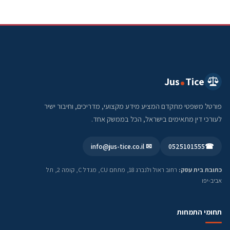
Jus
Tice
פורטל משפטי מתקדם המציע מידע מקצועי, מדריכים, וחיבור ישיר
לעורכי דין מתאימים בישראל, הכל בממשק אחד.
✉ info@jus-tice.co.il
0525101555
☎
כתובת בית עסק:
רחוב ראול ולנברג 18, מתחם CU, מגדל C, קומה 2, תל
אביב-יפו
תחומי התמחות