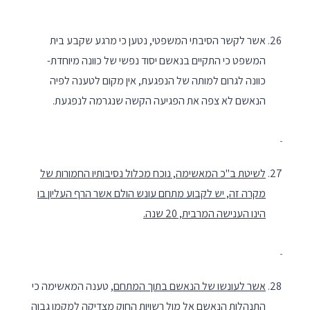
אשר לקשר הסיבתי המשפטי, נטען כי מרגע שקבע בית
המשפט כי התקיים בנאשם יסוד נפשי של כוונה מיוחדת-
כוונה לגרום למותה של הנפגעת, אין מקום לטענה לפיה
הנאשם לא צפה את הפגיעה הקשה שנגרמה לנפגעת.
לשיטת ב"כ המאשימה, נוכח מכלול נסיבותיו החמורות של
מקרה זה, יש לקבוע מתחם עונש הולם אשר הרף העליון בו
הינו הענישה המרבית, 20 שנה.
אשר לעונשו של הנאשם בתוך המתחם
, טענה המאשימה כי
התנהלות הנאשם אל מול רשויות החוק מצדיקה למקמו גבוה