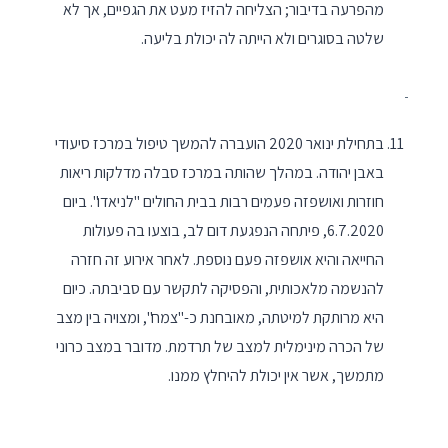
מהפרעה בדיבור; הצליחה להזיז מעט את הגפיים, אך לא
שלטה בסוגרים ולא הייתה לה יכולת בליעה.
בתחילת ינואר 2020 הועברה להמשך טיפול במרכז סיעודי
באבן יהודה. במהלך שהותה במרכז סבלה מדלקות ריאות
חוזרות ואושפזה פעמים רבות בבית החולים "לניאדו". ביום
6.7.2020, פיתחה הנפגעת דום לב, בוצעו בה פעולות
החייאה והיא אושפזה פעם נוספת. לאחר אירוע זה חזרה
להנשמה מלאכותית, והפסיקה לתקשר עם סביבתה. כיום
היא מרותקת למיטתה, מאובחנת כ-"צמח", ומצויה בין מצב
של הכרה מינימלית למצב של תרדמת. מדובר במצב כרוני
מתמשך, אשר אין יכולת להיחלץ ממנו.