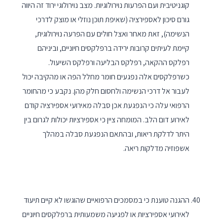
קוגניטיבית ועם הפרעות נוירולוגיות. מצב נוירולוגי ירוד זה היווה
גורם סיכון לאספירציה (שאיפת תוכן נוזלי או מוצק לדרכי
הנשימה), זאת מאחר ואצל חולים עם הפרעה נוירולוגית,
קיימת לעיתים קרובות ירידה ברפלקסים חיוניים, וביניהם
רפלקס ההקאה, רפלקס הבליעה ורפלקס השיעול.
כשרפלקסים אלה נפגעים חומר מחלל הפה או מהקיבה יכול
לעבור אל דרכי הנשימה ולחסום חלק מהן. נקבע כי מהחומר
הרפואי עלה כי הנפגעת אכן סבלה מאירועי אספירציה קודם
לאירוע דום הלב. המומחה ציין כי אספירציות יכולות לגרום בין
היתר לדלקת ריאות, ובהתאם הנפגעת סבלה במהלך
אשפוזיה מדלקות ריאה.
ההגנה טוענת כי במסמכים הרפואיים שהוגשו לא קיים תיעוד
לאירועי אספירציות או לפגיעה משמעותית ברפלקסים חיוניים