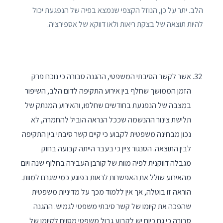
הלב. יתר על כן, הנוזל הקצפי שנמצא בפיה של הנפגעת יכול
להיות תוצאה של בצקת ריאות ולאו דווקא של אספירציה.
אשר לקשר הסיבתי המשפטי, ההגנה סבורה כי נוכח פרק
הזמן הממושך שחלף בין אירוע התקיפה לדום הלב, השיפור
במצבה של הנפגעת בחודשים שחלפו, והאירוע המנתק של
תלישת צינור ההנשמה שככל הנראה הוביל להחמרה, לא
נכון מבחינה משפטית לקבוע כי קיים קשר סיבתי בין התקיפה
לבין התוצאה. הסנגור ציין כי בעבר הייתה קבועה בחוק
מגבלה דווקנית לפיה מוות של קורבן העבירה בחלוף שנה ויום
מהאירוע שולל את האפשרות לראות בפוגע כמי שגרם למוות.
הוראה זו בוטלה, אך אין ללמוד מכך על מדיניות משפטית
שהפכה את קיומו של קשר סיבתי משפטי לגמיש. ההגנה
סבורה כי גם כיום יש לקבוע גבול משפטי מסוים לקיומו של