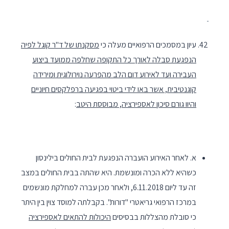
עיון במסמכים הרפואיים מעלה כי
מסקנתו של ד"ר קוגל לפיה
הנפגעת סבלה לאורך כל התקופה שחלפה ממועד ביצוע
העבירה ועד לאירוע דום הלב מהפרעה נוירולוגית ומירידה
קוגנטיבית, אשר באו לידי ביטוי בפגיעה ברפלקסים חיוניים
והיוו גורם סיכון לאספירציה, מבוססת היטב
:
א. לאחר האירוע הועברה הנפגעת לבית החולים בילינסון
כשהיא ללא הכרה ומונשמת. היא שהתה בבית החולים במצב
זה עד ליום 6.11.2018, ולאחר מכן עברה למחלקת מונשמים
במרכז הרפואי גריאטרי "דורות". בקבלתה למוסד צוין בין היתר
כי סובלת מהצללות בבסיסים
היכולות להתאים לאספירציה