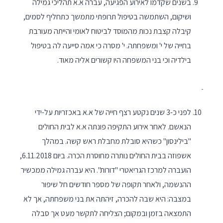
בשנים שקדמו לאירוע הפגיעה, עברה א.א תהליכי גמילה
ושיקום, השתמשה בטיפול תרופתי מתמשך כתחליף לסמים,
קיבלה קצבת נכות מהמוסד לביטוח לאומי והייתה מעורבת
בחייה של י' ומשפחתה. י' מסרה כי אמה סייעה לה בטיפול
בילדיה וכי בני המשפחה היו קשורים אליה מאוד.
לפני כ-3 שנים נקטע רצף חייה של א.א באכזריות על-ידי
הנאשם. לאחר אירוע התקיפה פונתה א.א לבית החולים
"בילינסון" כשהיא סובלת מחבלת ראש קשה. במהלך
אשפוזה בבית החולים נותרה מחוסרת הכרה. ביום 6.11.2018,
הועברה למרכז הגריאטרי "דורות". היא עברה גמילה ממכשיר
ההנשמה, ולאחר תקופה של מספר חודשים חל שיפור
במצבה: היא שבה להכרה, זיהתה את בני משפחתה, אך לא
התמצאה בזמן ובמקום; הצליחה לתקשר מעט אך סבלה