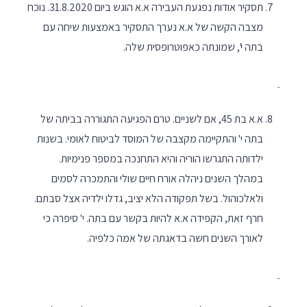
תסקיר אודות נפגעת העבירה א.א הוגש ביום 31.8.2020. נוכח
מצבה הקשה של א.א נערך התסקיר באמצעות שיחה עם
בתה י', שמונתה כאפוטרופסית שלה.
א.א בת 45, אם לשניים. טרם הפגיעה התגוררה בביתה של
בתה י' והתקיימה מקצבה של המוסד לביטוח לאומי. בשנות
ילדותה התגרשו הוריה והיא התחנכה במספר פנימיות.
במהלך השנים ניהלה אורח חיים שולי והתמכרה לסמים
ולאלכוהול. בשל תפקודה הלא יציב, גדלו ילדיה אצל סבתם.
חרף זאת, הקפידה א.א להיות בקשר עם בתה. י' סיפרה כי
לאורך השנים חשה בדאגתה של אמה כלפיה.