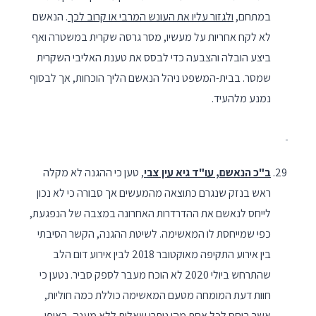
במתחם,
ולגזור עליו את העונש המרבי או קרוב לכך
. הנאשם
לא לקח אחריות על מעשיו, מסר גרסה שקרית במשטרה ואף
ביצע הובלה והצבעה כדי לבסס את טענת האליבי השקרית
שמסר. בבית-המשפט ניהל הנאשם הליך הוכחות, אך לבסוף
נמנע מלהעיד.
ב"כ הנאשם, עו"ד גיא עין צבי
, טען כי ההגנה לא מקלה
ראש בנזק שנגרם כתוצאה מהמעשים אך סבורה כי לא נכון
לייחס לנאשם את ההדרדרות האחרונה במצבה של הנפגעת,
כפי שמייחסת לו המאשימה. לשיטת ההגנה, הקשר הסיבתי
בין אירוע התקיפה מאוקטובר 2018 לבין אירוע דום הלב
שהתרחש ביולי 2020 לא הוכח מעבר לספק סביר. נטען כי
חוות דעת המומחה מטעם המאשימה כוללת כמה חוליות,
אשר ביחס לכל אחת מהן נותרו שאלות ללא מענה, באופן