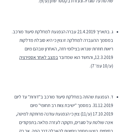
שולטת על סוגריה ונעזרת בקטטר שתן (ע/9).
ג. בתאריך 21.4.2019 עברה הנפגעת למחלקת סיעוד מורכב.
במסמך ההעברה למחלקה זו צוין כי היא סובלת מדלקות
ריאות חוזרות שנראו בצילומי חזה, האחרון שבהם מיום
12.3.2019, והחשד הוא שמדובר
במצב לאחר אספירציה
(ע/10 עמ' 7).
ד. הנפגעת שהתה במחלקת סיעוד מורכב ב"דורות" עד ליום
31.12.2019. במסמך "ישיבת צוות רב תחומי" מיום
17.10.2019 (ע/11) צוין כי הנפגעת עודנה מרותקת למיטה,
אינה שולטת על סוגרים, וזקוקה לעזרה מלאה בתפקודים
בסיסיים.
בוצעו מספר ניסיונות להאכלה דרך הפה, אך רק