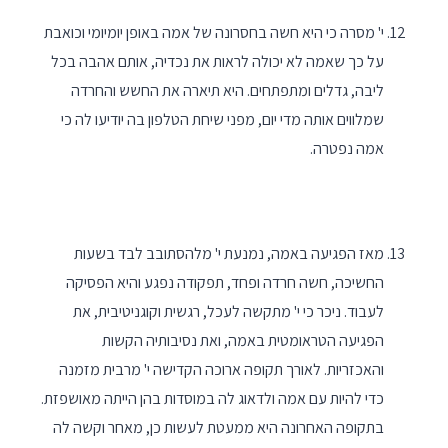
י' מסרה כי היא חשה בחסרונה של אמה באופן יומיומי וכואבת
על כך שאמה לא יכולה לראות את נכדיה, אותם אהבה בכל
ליבה, גדלים ומתפתחים. היא תיארה את החשש והחרדה
שמלווים אותה מדי יום, מפני שיחת הטלפון בה יודיעו לה כי
אמה נפטרה.
מאז הפגיעה באמה, נמנעת י' מלהסתובב לבד בשעות
החשיכה, חשה חרדה ופחד, תפקודה נפגע והיא הפסיקה
לעבוד. ניכר כי י' מתקשה לעכל, רגשית וקוגניטיבית, את
הפגיעה הטראומטית באמה, ואת נסיבותיה הקשות
והאכזריות. לאורך תקופה ארוכה הקדישה י' מרבית מזמנה
כדי להיות עם אמה ולדאוג לה במוסדות בהן הייתה מאושפזת.
בתקופה האחרונה היא ממעטת לעשות כן, מאחר וקשה לה