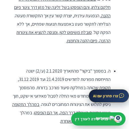
חלקם צלחו, והם הופסקו בשל זליגה של מזון דרך צינור פיום
הקנה.
הנפגעת עירנית, יוצרת קשר עין אך התקשורת מעטה.
הצליחה לתקשר מעט באמצעות תנועות שפתיים, אך ללא
הפקת קול.
סובלת משיפוט לקוי, ומנסה להוציא את צינורות
ההזנה, פיום הקנה והחמצן.
ה. במסמך "ביקור" מהתאריך 2.1.2020 (ע/2) ישנה
התייחסות מפורטת לחודשים 21.4.2019 ועד 31.12.2019,
תקופת שהותה במחלקת סיעוד מורכב בדורות. מהמסמך
עולה כי החל מחודש מאי החלה לסבול מאירועי אי שקט, תוך
צרו פתרון עם AI
ניסיון לתלוש את הצינורות המחוברים לגופה.
במהלך התקופה
נעשו ניסיונות האכלה דרך הפה, אך הם הופסקו
. במהלך
פניה ישירה לעורך דין
הניסיונות ישנה
בליעה מאוחרת
.