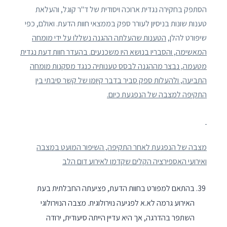
הסתפק בחקירה נגדית ארוכה ויסודית של ד"ר קוגל, והעלאת
טענות שונות בניסיון לעורר ספק בממצאי חוות הדעת. ואולם, כפי
שיפורט להלן,
הטענות שהעלתה ההגנה נשללו על ידי מומחה
המאשימה, והסבריו בנושא היו משכנעים. בהעדר חוות דעת נגדית
מטעמה, נבצר מההגנה לבסס טענותיה כנגד מסקנות מומחה
התביעה, ולהעלות ספק סביר בדבר קיומו של קשר סיבתי בין
התקיפה למצבה של הנפגעת כיום.
מצבה של הנפגעת לאחר התקיפה, השיפור המועט במצבה
ואירועי האספירציה הקלים שקדמו לאירוע דום הלב
בהתאם למפורט בחוות הדעת, פציעתה החבלתית בעת
האירוע גרמה לא.א לפגיעה נוירולוגית. מצבה הנוירולוגי
השתפר בהדרגה, אך היא עדיין הייתה סיעודית, ירודה