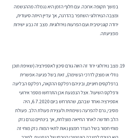
במשך תקופה ארוכה. עם חלוף הזמן היא נגמלה מההנשמה
ומצבה הנוירולוגי השתפר בהדרגה, אך עדיין הייתה סיעודית,
ירודה קוגניטיבית ועם הפרעות נוירולוגיות. מצב זה נבע ישירות
מפציעתה.
מצב נוירולוגי ירוד זה היווה גורם סיכון לאספירציה (שאיפת תוכן
נוזלי או מוצק לדרכי הנשימה), זאת בשל פגיעה אפשרית
ברפלקסים חיוניים, וביניהם רפלקס ההקאה, רפלקס הבליעה
ורפלקס השיעול. אצל הנפגעת אכן התרחשו מספר אירועי
אספירציה ואחד שבהם, שהתרחש ביום 6.7.2020, היה
מסיבי, גרם להפרעה נשימתית ולעצירת פעולת הלב. פעולת
הלב חודשה לאחר החייאה מוצלחת, אך בינתיים נגרם נזק
מוחי חמור בשל העדר חמצון נאות לתאי המוח. נזק מוחי זה
הוא הגורם למצבה הוגטטיבי הנוכחי של הנפגעת. לפיכך,