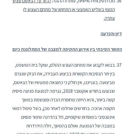
נוכח נסיבותיו האישיות, עותרת ההגנה
לגזור על הנאשם עונש
המצוי בשליש האמצעי או התחתון של מתחם העונש לו
עתרה.
דיון והכרעה
הקשר הסיבתי בין אירוע התקיפה למצבה של המתלוננת כיום
בבואו לקבוע את מתחם העונש ההולם, שוקל בית המשפט,
בין יתר הנסיבות הקשורות בביצוע העבירה, את הנזק שנגרם
מביצועה. בענייננו, אין חולק כי כתוצאה ממעשיו של הנאשם,
שבוצעו בחודש אוקטובר 2018, נגרמה לנפגעת פגיעה פיסית
קשה ביותר, והיא הייתה מחוסרת הכרה ומונשמת במשך
תקופה ארוכה. בחודשים שחלפו לאחר מכן, בשל טיפול רפואי
אינטנסיבי במוסדות שיקומיים, חל בהדרגה שיפור מסוים
במצבה של הנפגעת. ואולם בהמשך, חלה הידרדרות