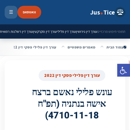
ילוג לתוכן
Jus
Tice
וואטסאפ
☰
פתיחת 
עורך דין גירושין
עורך דין פלילי
עורך דין מקרקעין
עורך דין רשלנות רפואית
תחומי חיפוש מרכזיים
עמוד הבית
מאמרים משפטיים
עורך דין פלילי פסקי דין 2022
פתח סרגל נגישות
עורך דין פלילי פסקי דין 2022
עונש פלילי נאשם ברצח
אישה בנתניה (תפ"ח
4710-11-18)