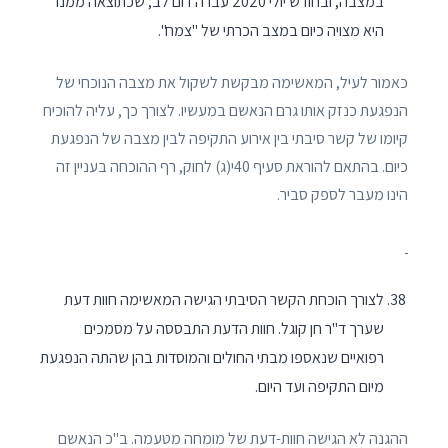
במצבה, ובחודש יולי 2020 עברה דום לב, שכתוצאה ממנו
היא מצויה כיום במצב הכרתי של "צמח".
כאמור לעיל, המאשימה מבקשת לשקול את מצבה הנוכחי של
הנפגעת כנזק אותו גרם הנאשם במעשיו. לצורך כך, עליה להוכיח
קיומו של קשר סיבתי בין אירוע התקיפה לבין מצבה של הנפגעת
כיום. בהתאם להוראת סעיף 40י(ג) לחוק, רף ההוכחה בעניין זה
הינו מעבר לספק סביר.
לצורך הוכחת הקשר הסיבתי הגישה המאשימה חוות דעת
שערך ד"ר חן קוגל. חוות הדעת התבססה על מסמכים
רפואיים שנאספו מבתי החולים והמוסדות בהן שהתה הנפגעת
מיום התקיפה ועד היום.
ההגנה לא הגישה חוות-דעת של מומחה מטעמה. ב"כ הנאשם