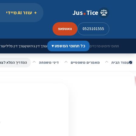
ילוג לתוכן
Jus
Tice
עוזר AI מיידי
0525101555
וואטסאפ
כל תחומי המשפט
▾
עורך דין גירושין
עורך דין פלילי
עורך
תחומי חיפוש מרכזיים
עמוד הבית
מאמרים משפטיים
דיני משפחה
המדריך המלא לצוו
ה