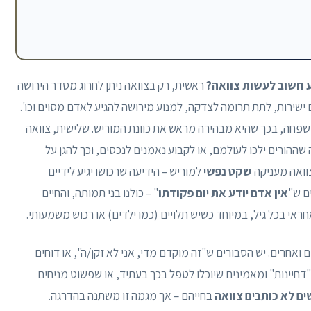
 חשוב לעשות צוואה?
ראשית, רק בצוואה ניתן לחרוג מסדר הירושה
 ישירות, לתת תרומה לצדקה, למנוע מירושה להגיע לאדם מסוים וכו'.
 משפחה, בכך שהיא מבהירה מראש את כוונת המוריש. שלישית, צוואה
הורים ילכו לעולמם, או לקבוע נאמנים לנכסים, וכך להגן על
צוואה מעניקה
שקט נפשי
למוריש – הידיעה שרכושו יגיע לידיים
ם ש"
אין אדם יודע את יום פקודתו
" – כולנו בני תמותה, והחיים
ראי בכל גיל, במיוחד כשיש תלויים (כמו ילדים) או רכוש משמעותי.
 ואחרים. יש הסבורים ש"זה מוקדם מדי, אני לא זקן/ה", או דוחים
"דחיינות" ומאמינים שיוכלו לטפל בכך בעתיד, או שפשוט מניחים
ים לא כותבים צוואה
בחייהם – אך מגמה זו משתנה בהדרגה.