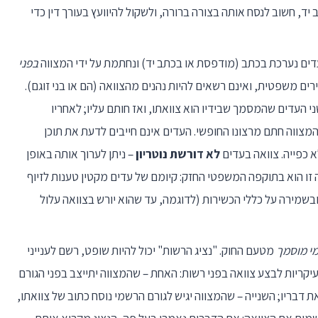
ד, חשוב לנסח אותה בצורה ברורה, ולשקול להיוועץ בעורך דין כדי
עדים נערכת בכתב (מודפסת או בכתב יד) ונחתמת על ידי המצווה
בפני
ירים משפטית, ואינם רשאים להיות נהנים מהצוואה (הם או בני זוגם).
י העדים שהמסמך שבידיו הוא צוואתו, ואז חותם עליו; לאחריו
צווה חתם מרצונו החופשי. העדים אינם חייבים לדעת את תוכן
 כפייה. צוואה בעדים
לא דורשת נוטריון
– ניתן לערוך אותה באופן
ה זו הוא בתוקפה המשפטי החזק: קיומם של עדים מקטין טענות לזיוף
 ובשמירה על כללי הכשירות (לדוגמה, עד שהוא יורש בצוואה עלול
מי מוסמך
מטעם החוק. "נציג הרשות" יכול להיות שופט, רשם לענייני
ם עיקריות לבצע צוואה בפני רשות: האחת – שהמצווה יתייצב בפני הגורם
ת דבריו; השנייה – שהמצווה יגיש לגורם הרשמי נוסח כתוב של צוואתו,