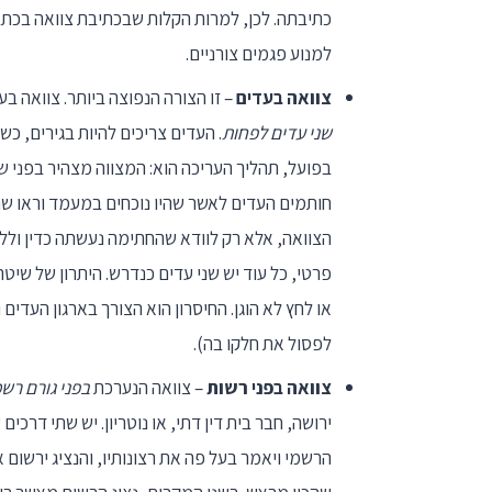
כתיבתה. לכן, למרות הקלות שבכתיבת צוואה בכתב י
למנוע פגמים צורניים.
צוואה בעדים
– זו הצורה הנפוצה ביותר. צוואה ב
שני עדים לפחות
. העדים צריכים להיות בגירים, כש
בפועל, תהליך העריכה הוא: המצווה מצהיר בפני שנ
חותמים העדים לאשר שהיו נוכחים במעמד וראו שהמ
הצוואה, אלא רק לוודא שהחתימה נעשתה כדין וללא
פרטי, כל עוד יש שני עדים כנדרש. היתרון של שיט
או לחץ לא הוגן. החיסרון הוא הצורך בארגון העדים
לפסול את חלקו בה).
צוואה בפני רשות
– צוואה הנערכת
בפני גורם רש
ירושה, חבר בית דין דתי, או נוטריון. יש שתי דרכי
הרשמי ויאמר בעל פה את רצונותיו, והנציג ירשום א