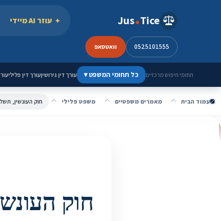
ילוג לתוכן
Jus
Tice
עוזר AI מיידי
0525101555
וואטסאפ
כל תחומי המשפט
▾
עורך דין גירושין
עורך דין פלילי
עורך
תחומי חיפוש מרכזיים
עמוד הבית
מאמרים משפטיים
משפט פלילי
חוק העונשין, תשל"ז-1977* | מעודכן 2023 עם