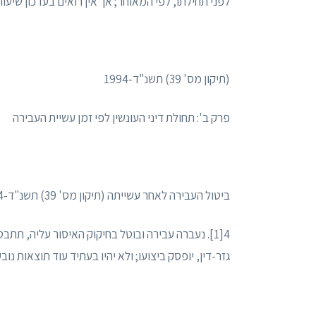
לפני תחילתו, לפי המאוחר; אך אין רואים בעדכון שיעו
(תיקון מס' 39) תשנ"ד-1994
פרק ב': תחולת דיני העונשין לפי זמן עשיית העבירה
ביטול העבירה לאחר עשייתה (תיקון מס' 39) תשנ"ד-1994
4[1]. נעברה עבירה ובוטל בחיקוק האיסור עליה, תת
גזר-דין, יופסק ביצועו; ולא יהיו בעתיד עוד תוצאות נו