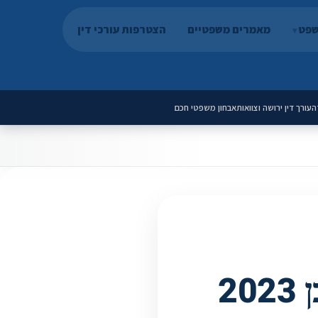
שפט
מאמרים משפטיים
הצטרפות עורכי דין
ה
עורך דין ירושה וצוואות
אבחון משפטי חכם
חוק העונשין, תשל"ז-1977* | מעודכן 2023