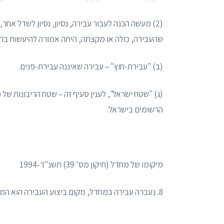
(2) מעשה הכנה לעבור עבירה, נסיון, נסיון לשדל אח
שהעבירה, כולה או מקצתה, היתה אמורה להיעשות בתו
(ב) "עבירת-חוץ" – עבירה שאיננה עבירת-פנים.
(ג) "שטח ישראל", לענין סעיף זה – שטח הריבונות של 
הרשומים בישראל.
מיקומו של מחדל (תיקון מס' 39) תשנ"ד-1994
8. נעברה עבירה במחדל, מקום ביצוע העבירה הוא המקום שבו היתה חובת העשייה טעונה קיום.