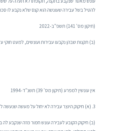
עונש מאסר שנקבע בתקנה, תקופתו לא תעלה על ששה חו
להטיל בשל עבירה שעונשה הוא קנס שלא נקבע לו סכום
(תיקון מס' 141) תשפ"ב-2022
(ב) תקנות שבהן נקבעו עבירות ועונשים, למעט חוקי ע
אין עונשין למפרע (תיקון מס' 39) תשנ"ד-1994
3. (א) חיקוק היוצר עבירה לא יחול על מעשה שנעשה לפני יום פרסומו כדין או יום תחילתו, לפי המאוחר.
(ב) חיקוק הקובע לעבירה עונש חמור מזה שנקבע לה ב