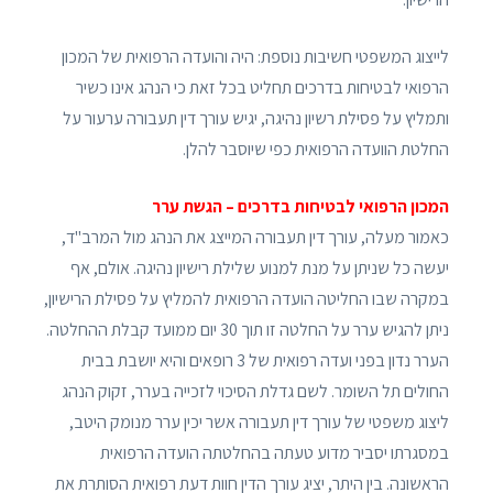
לייצוג המשפטי חשיבות נוספת: היה והועדה הרפואית של המכון
הרפואי לבטיחות בדרכים תחליט בכל זאת כי הנהג אינו כשיר
ותמליץ על פסילת רשיון נהיגה, יגיש עורך דין תעבורה ערעור על
החלטת הוועדה הרפואית כפי שיוסבר להלן.
המכון הרפואי לבטיחות בדרכים – הגשת ערר
כאמור מעלה, עורך דין תעבורה המייצג את הנהג מול המרב"ד,
יעשה כל שניתן על מנת למנוע שלילת רישיון נהיגה. אולם, אף
במקרה שבו החליטה הועדה הרפואית להמליץ על פסילת הרישיון,
ניתן להגיש ערר על החלטה זו תוך 30 יום ממועד קבלת ההחלטה.
הערר נדון בפני ועדה רפואית של 3 רופאים והיא יושבת בבית
החולים תל השומר. לשם גדלת הסיכוי לזכייה בערר, זקוק הנהג
ליצוג משפטי של עורך דין תעבורה אשר יכין ערר מנומק היטב,
במסגרתו יסביר מדוע טעתה בהחלטתה הועדה הרפואית
הראשונה. בין היתר, יציג עורך הדין חוות דעת רפואית הסותרת את