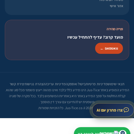
אזור אישי
פנייה מהירה
מועד קרוב? עדיף להתחיל עכשיו
וואטסאפ ←
תנאי שימוש
מדיניות פרטיות
ביטול ואספקה
מדיניות עריכה
הצהרת נגישות
יצירת קשר
המידע המופיע באתר Jus-Tice הינו מידע כללי בלבד ואינו מהווה ייעוץ משפטי מכל סוג שהוא.
קבלת החלטות על סמך המידע באתר היא באחריות המשתמש בלבד. בכל מקרה של סוגיה
משפטית יש להתייעץ עם עורך דין מוסמך.
© 2026 Jus-Tice.co.il. כל הזכויות שמורות.
צרו פתרון עם AI