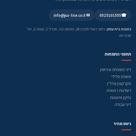
✉ info@jus-tice.co.il
0525101555
☎
כתובת בית עסק:
רחוב ראול ולנברג 18, מתחם CU, מגדל C, קומה 2, תל
אביב-יפו
תחומי התמחות
דיני משפחה וגירושין
משפט פלילי
מקרקעין ונדל"ן
רשלנות רפואית
נזיקין ותאונות
דיני עבודה
ניווט מהיר