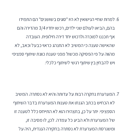
למרות שחיי הנישואין לא היו "סוגים בשושנים" הם התמידו
בהם, הביאו לעולם שני ילדים, רכשו יחדיו 3/4 מהדירה והם
אף תכננו למוכרה ולרכוש יחד דירה חילופית. העובדה
שהאישה טענה כי המשיב לא התנהג כראוי כבעל וכאב, לא
מהווה על פי הפסיקה מכשול מפני טענת כוונת שיתוף ספציפי
ויש להבחין בין שיתוף רגשי לשיתוף כלכלי.
המערערת נחקרה רבות על עדותה והיא לא נסתרה. המשיב
לא הכחיש בכתב הגנתו את טענות המערערת בדבר השיתוף
הספציפי. יתר על כן, בתצהירו הוא לא התייחס כלל לטענה זו
של המערערת ולא הביע כל עמדה. לכן, לו מסיבה זו,
ומשגרסת המערערת לא נסתרה בחקירה הנגדית, היה על