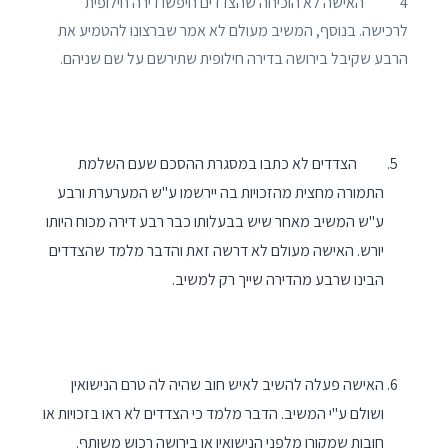
4 האישה לא הוכיחה שהצדדים חיפשו דירה חילופית
לרכישה. בנוסף, המשיב מעולם לא אמר שברצונו להטמיע את
הרבע שקיבל בירושה בדירה חילופית שתירשם על שם שניהם.
הצדדים לא כתבו במסגרת ההסכם שעם השלמת
התמורה מחצית מהזכויות בה יירשמו ע"ש המערערת ורבע
ע"ש המשיב מאחר שיש בבעלותו כבר רבע דירה מכוח היותו
יורש. האישה מעולם לא דרשה זאת והדבר מלמד שהצדדים
הבינו שרבע מהדירה שייך רק למשיב.
האישה פעלה להשיב לאיש חוב שהיה לה טרם הנישואין
ושולם ע"י המשיב. הדבר מלמד כי הצדדים לא ראו בזכויות או
חובות שמקורן מלפני הנישואין או בירושה רכוש משותף.