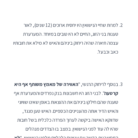
למרות שחיי הנישואין היו יחסית ארוכים (12 שנים), לאור
טענות בני הזוג, החיים לא היו טובים במיוחד. המערערת
עצמה תיארה שהיה ריחוק ביניהם והאיש לא מילא את חובותיו
כאב וכבעל.
בנוסף לריחוק הרגשי, "
האווירה של מאמץ משותף אף היא
קרטעה
". לבני הזוג היו חשבונות בנק נפרדים והמערערת אף
טוענת שהם חילקו ביניהם את ההוצאות באופן שאינו שוויוני
והאיש הדיר אותה מהעניינים הכספיים. האיש טען מנגד,
שדווקא האישה ביקשה לערוך הפרדה כלכלית בשל חובות
שהיו לה עוד לפני הנישואין. במצב בו הצדדים מנהלים
התחשבנות בקשר עם עניינים כלכליים מלפני הנישואין, "
לא