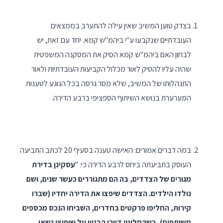
בצדק טוען המשיב שאין עילה להתערב בממצאים
העובדתיים שנקבעו ע"י ביהמ"ש קמא. יחד עם זאת, יש
לבחון האם ביהמ"ש קמא הסיק את המסקנה המשפטית
שהיה עליו להסיק לאור מכלול הקביעות העובדתיות ולאור
התנהלותו של המשיב, שלא מסר גרסה בכל הנוגע לטענות
המערערת בנושא השיתוף הספציפי ברבע הדירה.
במה דברים אמורים: האישה טענה בסעיף 20 לכתב התביעה
העוסק בתביעתה ביחס לרבע הדירה כי: "
עסקינן בדירת
מגורים של הצדדים, בה הם מתגוררים כעשר שנים, ושם
נולדו הילדים. הצדדים שיפצו את הדירה יחדיו (שברו
קירות, החליפו פרקטים בחדרים, השביחו הנכס מכספים
משותפים), כשהחליטו דיירי הבניין על שיפוצו נשאו