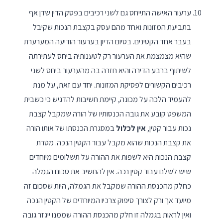
ערעור האישה התייחס גם לשני רכיבים בפסק הדין שדן אף
בתביעת המזונות ואחד מהם עסק בקצבת הנכות שקיבל
בעבר אחד הקטינים. בסיום הדיון בערעור הודיעה המערערת
שהיא מצמצמת את הערעור רק לטענותיה ביחס לעתירתה
לשיתוף ברבע הדירה והיא חזרה בה מהערעור ביחס לשני
רכיבים הקשורים לפסיקת המזונות. יחד עם זאת, על מנת
להעמיד הלכה על מכונה, קיימת חשיבות להדגיש כי כשבית
המשפט קובע את גובה הכנסותיו של הורה שמקבל קצבת
נכות עבור קטין,
אין לכלול
במסגרת הכנסתו של אותו הורה
את קצבת הנכות שהוא מקבל עבור הקטין הנכה. מטרת
קצבת הנכות היא לשפות את ההורה על תשלומים מיוחדים
שיש לשלם עבור קטין נכה. אין להחשיב את סכום הגמלה
כחלק מהכנסת ההורה שמקבל את הגמלה, היות שסכום זה
מיועד אך ורק לצורך סיפוק צרכיו המיוחדים של הקטין הנכה
ואין לראות בגמלה זו חלק מהכנסת ההורה שממנו ייגזר גובה