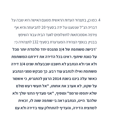
כמו כן, בתצהיר העדות הראשית מטעם האישה היא שבה על
דבריה הנ"ל שנטענו על ידה בסעיף 20 לתביעתה והיא אף
צירפה אסמכתאות לתשלומים לוועד הבית עבור השיפוץ
בבניין. בנוסף הצהירה המערערת בסעיף 132 לתצהירה כי:
"
רכישה משותפת של 3/4 מהנכס יחד מלמדת יותר מכל
על כוונת שיתוף. ראינו בכל הדירה את דירתנו המשותפת
ולא אני ולא הנתבע לא חשבנו שבבעלות שנינו 3/4 דירה
משותפת ואילו לנתבע עוד רבע. כך מבקש ממני הנתבע
כאשר עלה ביננו בשנת 2014 הרצון להתגרש, כי אשמור
על שקט, לא אערב את אחותו, "אל תעשי רעש מולם
שלא יתפסו טרמפ" ומוסיף, "אני מעדיף החצי שלך ולא
שלהם
".
היינו, הנתבע ראה בי שותפה שווה לו, זכאית
למחצית הדירה, והעדיף להתחלק עמי בדירה ולא עם