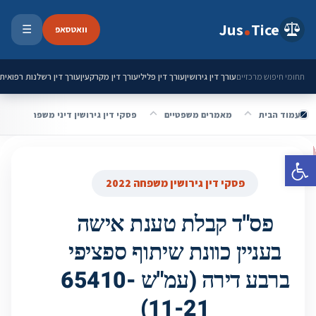
ילוג לתוכן
Jus
Tice
וואטסאפ
☰
פתיחת 
עורך דין גירושין
עורך דין פלילי
עורך דין מקרקעין
עורך דין רשלנות רפואית
תחומי חיפוש מרכזיים
עמוד הבית
מאמרים משפטיים
פסקי דין גירושין דיני משפחה 2022
פתח סרגל נגישות
פסקי דין גירושין משפחה 2022
פס"ד קבלת טענת אישה
בעניין כוונת שיתוף ספציפי
ברבע דירה (עמ"ש 65410-
11-21)