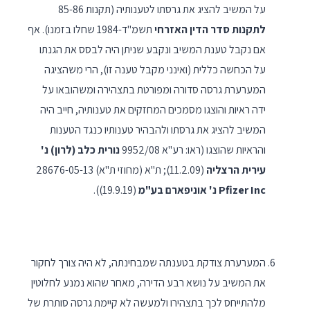
על המשיב להציג את גרסתו לטענותיה (תקנות 85-86
לתקנות סדר הדין האזרחי
תשמ"ד-1984 שחלו בזמנו). אף
אם נקבל טענת המשיב ונקבע שניתן היה לבסס את הגנתו
על הכחשה כללית (ואינני מקבל טענה זו), הרי משהציגה
המערערת גרסה סדורה ומפורטת בתצהירה ומשהובאו על
ידה ראיות והוצגו מסמכים המחזקים את טענותיה, חייב היה
המשיב להציג את גרסתו ולהבהיר טענותיו כנגד הטענות
והראיות שהוצגו (ראו: רע"א 9952/08
נורית כלב (לרון) נ'
עירית הרצליה
(11.2.09); ת"א (מחוזי ת"א) 28676-05-13
Pfizer Inc
נ' אוניפארם בע"מ
(19.9.19)).
המערערת צודקת בטענתה שמבחינתה, לא היה צורך לחקור
את המשיב על נושא רבע הדירה, מאחר שהוא נמנע לחלוטין
מלהתייחס לכך בתצהירו ולמעשה לא קיימת גרסה סותרת של