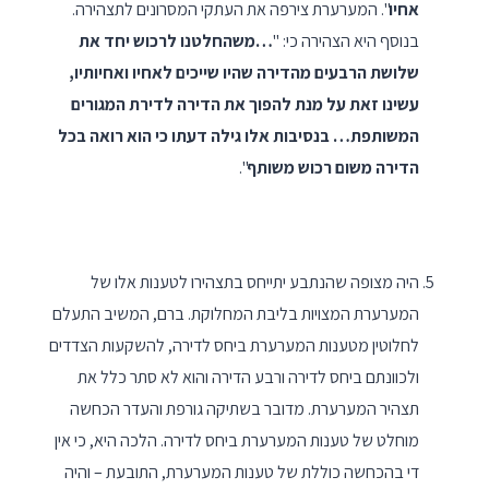
אחיו
". המערערת צירפה את העתקי המסרונים לתצהירה.
בנוסף היא הצהירה כי: "
…משהחלטנו לרכוש יחד את
שלושת הרבעים מהדירה שהיו שייכים לאחיו ואחיותיו,
עשינו זאת על מנת להפוך את הדירה לדירת המגורים
המשותפת… בנסיבות אלו גילה דעתו כי הוא רואה בכל
הדירה משום רכוש משותף
".
היה מצופה שהנתבע יתייחס בתצהירו לטענות אלו של
המערערת המצויות בליבת המחלוקת. ברם, המשיב התעלם
לחלוטין מטענות המערערת ביחס לדירה, להשקעות הצדדים
ולכוונתם ביחס לדירה ורבע הדירה והוא לא סתר כלל את
תצהיר המערערת. מדובר בשתיקה גורפת והעדר הכחשה
מוחלט של טענות המערערת ביחס לדירה. הלכה היא, כי אין
די בהכחשה כוללת של טענות המערערת, התובעת – והיה