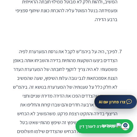
המשיב, ולהוות חלק לא מבוטל ממילוי חובתה הראייתית
ומעמידתה בנטל המוטל עליה להוכחת כוונת שיתוף ספציפי
ברבע הדירה.
לפיכך, היה על ביהמ"ש לקבל את גרסת המערערת לפיה
הצדדים ביצעו השקעות מהותיות בדירה והשביחו אותה באופן
משמעותי. לא היה צריך לזקוף לחובתה של המערערת העדר
הצגת אסמכתאות לגבי גובה עלות השיפוץ, שעה שהמשיב
לא חלק כלל על טענותיה של המערערת בנושא זה. ביהמ"ש
קמא קבע שהצדדים הפכו את הדירה מדירת שניים וחצי
צרו פתרון עם AI
חדרים לדירת ארבעה חדרים והם שברו קירות והחליפו את
הריצוף בדירה והתקינו רצפת פרקט. משהמשיב לא הכחיש
טענות אלו, יש לראות בשיפוץ זה שיפוץ מהותי שאינו בטל
פניה ישירה לעורך דין
בשישים. המשיב גם לא הכחיש שהצדדים שילמו תשלומים