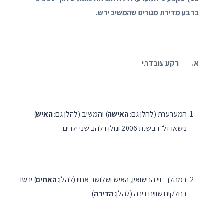
ברבע מדירת מגורים שהמשיב ירש.
א. רקע עובדתי
המערערת (להלן גם:
האישה
) והמשיב (להלן גם:
האיש
)
נישאו זל"ז בשנת 2006 ונולדו להם שני ילדים.
במהלך חיי הנישואין, האיש ושלושת אחיו (להלן:
האחים
) ירשו
בחלקים שווים דירה (להלן:
הדירה
).