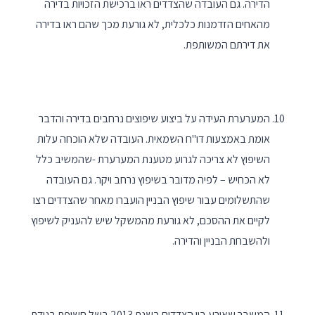
הדירה. גם העובדה שהצדדים ראו ברכישת הזכויות בדירה
מהאחים הזדמנות כלכלית, לא גורעת מכך שהם ראו בדירה
את דירתם המשותפת.
המערערת העידה על ביצוע שיפוצים נרחבים בדירה והדבר
אומת באמצעות דו"ח השמאית. העובדה שלא הוכחה עלות
השיפוץ לא צריכה לגרוע מטענת המערערת -שהמשיב כלל
לא הכחיש – לפיה מדובר בשיפוץ נרחב ויקר. גם העובדה
שהתשלומים עבור שיפוץ הבניין הועברו מאחר שהצדדים רצו
לקיים את ההסכם, לא גורעת מהמשקל שיש להעניק לשיפוץ
ולהשבחת הבניין והדירה.
המשבר שאירע בין הצדדים בשנת 2013 בשל חשיפת בגידת