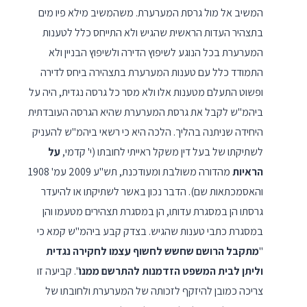
המשיב אל מול גרסת המערערת. משהמשיב מילא פיו מים
בתצהיר העדות הראשית שהגיש ולא התייחס כלל לטענות
המערערת בכל הנוגע לשיפוץ הדירה ולשיפוץ הבניין ולא
התמודד כלל עם טענות המערערת בתצהירה ביחס לדירה
ופשוט התעלם מטענות אלו ולא מסר כל גרסה נגדית, היה על
ביהמ"ש לקבל את גרסת המערערת שהיא הגרסה העובדתית
היחידה שניתנה בהליך. הלכה היא כי רשאי ביהמ"ש להעניק
לשתיקתו של בעל דין משקל ראייתי לחובתו (י' קדמי,
על
הראיות
מהדורה משולבת ומעודכנת, תש"ע 2009 עמ' 1908
והאסמכתאות שם). הדבר נכון באשר לשתיקתו או להיעדר
גרסתו הן במסגרת עדותו, הן במסגרת תצהירים מטעמו והן
במסגרת כתבי טענות שהגיש. בצדק קבע ביהמ"ש קמא כי
"
מתקבל הרושם שחשש לחשוף עצמו לחקירה נגדית
וליתן לבית המשפט הזדמנות להתרשם ממנו
". קביעה זו
צריכה כמובן להיזקף לזכותה של המערערת ולחובתו של