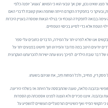
מצג שאינו נכון, שכן אך טבעי הוא כי המושג 'געגוע' יופנה כלפי
ת; ובעיקר כי בתפקידה הקודם הייתה שותפה ואוזן קשבת לדברי האם
ה בבואה לתפקידה הנוכחי וכי בגילוי הנאות שמסרה בעניין היכרות
וי הטפח אלא כדי לסייע בכיסוי הטפחיים.
קשים אנו שלא לפרט יתר על המידה, הדברים כתובים עלי ספר
ים יודעים היטב במה מדובר והפירוט תוך חיטוט בפצעים יתר על
 של דבר טובת הילדים. לפיכך ניגש עתה ישירות להכרעתנו העקרונית
סק דין, מחייב, ולכל הפחות חִיֵּב, את שניהם בשעתו.
חופשי ובהבנה מלאה, טענה שהתבססה על היותה אז בשלהי היריונה.
עת ובהבנה. איננו מכירים ולא הוצגה לפנינו אסמכתה מן הספרות
 הקושי הפיזי ואף השינויים הורמונליים העשויים להשפיע על