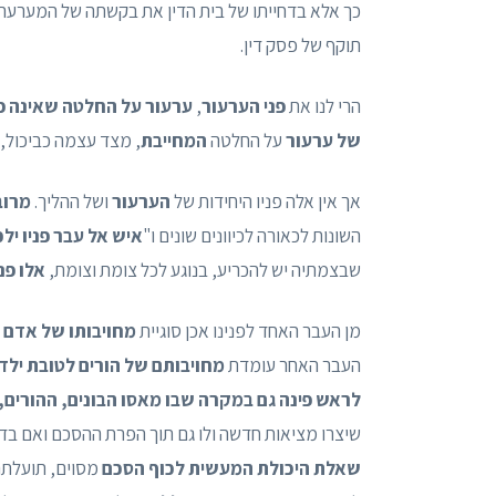
כך אלא בדחייתו של בית הדין את בקשתה של המערער
תוקף של פסק דין.
הרי לנו את
פני הערעור
,
ערעור על החלטה שאינה פ
של ערעור
על החלטה
המחייבת
, מצד עצמה כביכול,
אך אין אלה פניו היחידות של
הערעור
ושל ההליך.
מרוב
השונות לכאורה לכיוונים שונים ו"
איש אל עבר פניו ילכ
שבצמתיה יש להכריע, בנוגע לכל צומת וצומת,
אלו פנ
מן העבר האחד לפנינו אכן סוגיית
מחויבותו של אדם ל
העבר האחר עומדת
מחויבותם של הורים לטובת ילד
לראש פינה גם במקרה שבו מאסו הבונים, ההורים, 
שיצרו מציאות חדשה ולו גם תוך הפרת ההסכם ואם בדר
שאלת היכולת המעשית לכוף הסכם
מסוים, תועלתה 