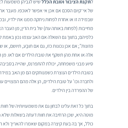
ל
תקנת הציבור וטובת הכלל
שיש לגביהן משמעות לא
של אי־קיום הסכם אם אכן אי אפשר לאוכפו. מעבר אחד
שבמידה זו או אחרת לפחות ניתקה ממנו את ילדיו, ובמ
מחייבות (לפחות באותה עת) של בית הדין; מן העבר ה
כלפיהם; בתווך גם השאלה אם האב עצמו נכון באמת ליט
מזונות"; אם אכן נכונות כזו, גם אם תוּבָּע, תיושם, א
אלה או אחת מהן תשקף את טובת הילדים אם לאו. מן
סיוע מבני משפחתה, יכולת להתפרנס, שהייה בסביבה ה
בטובת הילדים הנוצרת כשמנותקים הם מן האב במידה 
ולחברה וכו' על טובת הילדים, הן אלה מהם המצויים
של ההפרדה בין הילדים.
בתוך כל זאת עלינו לבחון גם את משמעויותיה של חו
מוטה היא, שכן הרחיבה את חוות דעתה בשאלות שלא נ
כולל, אך בה בעת קיצרה במקום שאמרו להאריך ולא השי