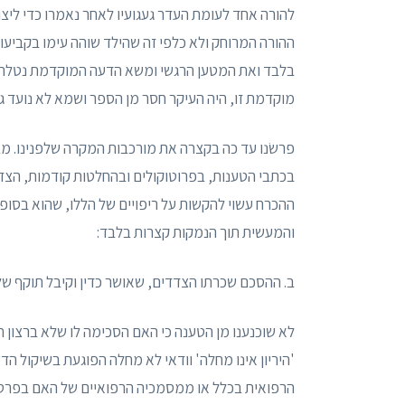
להורה אחד לעומת העדר געגועיו לאחר נאמרו כדי ליצור 
ההורה המרוחק ולא כלפי זה שהילד שוהה עימו בקביעו
בלבד ואת המטען הרגשי ומשא הדעה המוקדמת נטלה עימ
מוקדמת זו, היה העיקר חסר מן הספר ושמא לא נועד גיל
פרשׂנו עד כה בקצרה את מורכבות המקרה שלפנינו. מב
בכתבי הטענות, בפרוטוקולים ובהחלטות קודמות, הצדד
ההכרח עשוי להקשות על ריפויים של הללו, שהוא בסופו
והמעשית תוך הנמקות קצרות בלבד:
ב. ההסכם שכרתו הצדדים, שאושר כדין וקיבל תוקף של פ
לא שוכנענו מן הטענה כי האם הסכימה לו שלא ברצון 
'היריון אינו מחלה' וודאי לא מחלה הפוגעת בשיקול הד
הרפואית בכלל או ממסמכיה הרפואיים של האם בפרט כי