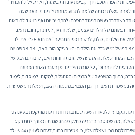
פשרות להפר הסכם תוך 'קביעת עובדות בשטח', ואף שאלת 'המחיר'
 לפנינו שאלת זכותה של אם לתבוע מזונות ילדים מן האב שעה
יוחד כשהדבר נעשה בניגוד להסכם ולהתחייבויות ואף בניגוד להוראות
אחר, זכאותם של הילדים עצמם, שלא חטאו, למזונות, וחובת האב
ול את הילדים, כולם, לרשותו כפי התביעה "אם הוא אצלי אתן לו
ו שמא בפועל מי שיגדל את הילדים יהיו בעיקר הורי האב, ואם אפשרויות
 העבר האחד שאלת ההשפעה של טובת ורווחת האם, לרבות בהיבט של
טבעית לה יותר וכו', על טובת הילדים; מן העבר האחר הפגיעה
רבה; בתווך ההשפעה של הרגלים והסתגלות למקום, למוסדות לימוד
 עתה במשמורת האם והן הבן המצוי במשמורת האב, ושאלת המשמעויות
ות דעת מקצועית לכאורה שעה שכותבת חוות הדעת מותקפת בטענה כי
שאלה, מה שמוסבר בדבריה כחלק מנוהג שגרתי וכצורך לתת רקע
בה למה שכן נשאלה עליו; כי אמירות בחוות דעתה לעניין געגועי ילד