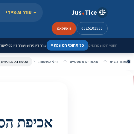
ילוג לתוכן
Jus
Tice
עוזר AI מיידי
0525101555
וואטסאפ
כל תחומי המשפט
▾
עורך דין גירושין
עורך דין פלילי
עורך
תחומי חיפוש מרכזיים
עמוד הבית
מאמרים משפטיים
דיני משפחה
אכיפת הס