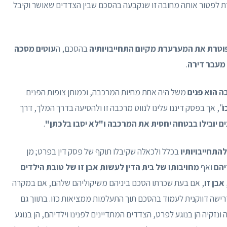
ת לפטור אותה מחובה זו שנקבעה בהסכם שבין הצדדים שאושר וקיבל
וטרת את המערערת מקיום התחייבויותיה
בהסכם, ה
עוטים מסכה
מעבר
דירה
.
ה הוא פנים
משל היה אחת מחיות המרכבה, וכמותן צופות הפנים
ו
", אך בפסק דיננו עלינו לנווט מרכבה זו ולהסיעה בדרך המלך, דרך
ים יובילו בבטחה יחסית את המרכבה ו"לא יסבו בלכתן"
.
התחייבויותיו
בכלל ולכאלה שקיבלו תוקף של פסק דין בפרט; מן
יהם
ואף
מחויבותו של בית הדין לעשות אבן זו של טובת הילדים
אבן זו
, אם בעת שכרתו הסכם ביניהם משיקוליהם שלהם, אם במקרה
ישה דווקנית לעמוד בהסכם תוך התעלמות ממציאות כזו. בתווך גם
ונזקיה הן בנוגע לפרט, הצדדים המתדיינים לפנינו וילדיהם, הן בנוגע