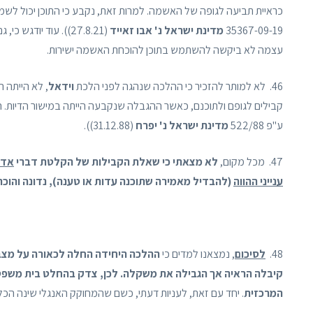
כראיית תביעה לגופה של האשמה. למרות זאת, נקבע כי התוכן יכול ל
35367-09-19
מדינת ישראל נ' אבו זאייד
(27.8.21)). עוד יוד
עצמה לא ביקשה להשתמש בתוכן להוכחת האשמה ישירות.
46. לא למותר להזכיר כי ההלכה שנהגה לפני הלכת
וידאל
, לא הייתה 
קבילים לגופם ולתוכנם, כאשר ההגבלה שנקבעה הייתה במישור הדיות. היינ
ע"פ 522/88
מדינת ישראל נ' יפרח
(31.12.88)).
47. מכל מקום,
לא מצאתי כי שאלת הקבילות של הקלטת דברי
אדם
ענייני ההווה
(להבדיל מאמירה שתוכנה עדות או טענה), נדונה והוכר
48.
לסיכום
, נמצאנו למדים כי
ההלכה היחידה החלה לכאורה על מצב ד
קיבלה הראיה אך הגבילה את משקלה. לכן, צדק בהחלט בית משפ
המרכזית
. יחד עם זאת, לעניות דעתי, כשם שהמחוקק האנגלי שינה הכל