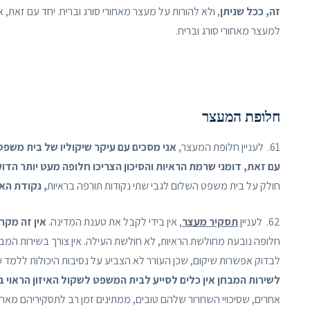
זה, ככל שניתן
, ולא להורות על מעצר מאחורי סורג ובריח. יחד עם זאת,
למעצר מאחורי סורג ובריח.
חלופת המעצר
61. לעניין חלופת המעצר,
אני מסכים עם עיקר שיקוליו של בית משפט
עם זאת, דומני שרמת הראיות והסיכון הצריכו חלופה מעט יותר הדו
חולק על בית משפט השלום לגבי שתי נקודות תורפה בראיות
, נקודת הא
62. לעניין
תסקיר מעצר
, אין בידי לקבל את טענת המדינה.
אין זה מקר
חלופה נובעת מחולשת הראיות, לא חולשת העילה. אין צורך בשירות המבחן
לבדוק אפשרות שיקום, שכן העורר לא הצביע על נסיבות היכולות ללמד ע
לשירות המבחן אין כלים לסייע לבית המשפט לשקול האיזון הראוי 
אחרים, שסיכויי השחרור שלהם טובים, ממתינים זמן רב לתסקיריהם מאחור