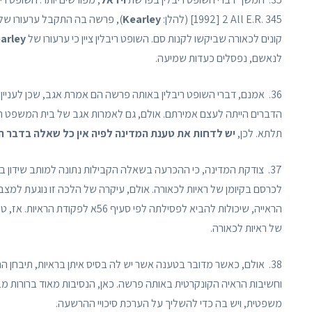
[1992] 2 All E.R. 345 (להלן:
Kearley
), פרשה בה התקבל ערעורו של 
קונים לכאורה שביקשו לקנות סם. השופט ריבלין ציין כי ערעורו של
arley
לנאשם, נפסלים כעדות שמיעה.
36. אמנם, דברי השופט ריבלין באותה פרשה הם אמרת אגב, שכן לעניין פרשת
הדברים הייתה לעצם אמירתם. אולם, גם לאמרות אגב של בית המשפט ה
תלתא. לכן,
יש לדחות את טענת המדינה לפיה אין כל שאלה בדבר ה
37. צודקת המדינה, כי ההכרעה בשאלה הקבילות נתונה למותב שידון בת
לכרסם בקיומן של ראיות לכאורה. אולם, עיקרה של הלכה זו נוגעת למצב
הראייה, שיכולות להביא לפסילתה לפ
של ראיות לכאורה.
38. אולם, כאשר מדובר בטענה אשר יש לה בסיס איתן בראיות, תיבחן ההשפעה של הטענה על סיכויי ההרשעה, במסגרת הלכת
וחשיבות הראיה הקונקרטית באותה פרשה. כאן, הנסיבות מאוד ברורות 
משפטית, ויש בה כדי להשליך על הערכת סיכויי ההרשעה.