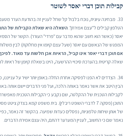
קבילות תוכן דברי יאסר לשוטר
33. מבחינה עיונית, נוכח בלבול קל שחל לעניין זה בהודעת הערר מט
הטלפון קבילים ל"עצם אמירתן".
השאלה היא שאלת הקבילות של התוכ
יאסר (כאשר הוא חשב שהוא מדבר עם "פרדי" העורר). הקשר של הסמים לי
המפגש של הנאשם עם יאסר (שעל עצם קיומו אין מחלוקת) לבין משלוח הסמ
אם תוכן דברי יאסר אינו קביל, הראיות אכן חלשות עד מאוד. לפי
שאלה קריטית בהערכת סיכויי ההרשעה, היינו בשאלת קיומן של ראיות ל
34. הצדדים לא הפנו לפסיקה אחרת החלה באופן יותר ישיר על ענייננו, מאשר הלכת
הבין היטב את אשר נאמר באותה הלכה, ועל פני הדברים יישם אותה באו
לקבילות הטכנית של ההקלטה, שם נקבע כי הקבילות הטכנית מאפשרת
של אותן שיחות טלפוניות, נפסלים כעדות שמיעה. בהקשר זה נאמר, כפי ש
נאמר שם כי החשוב, לעניין המערער דהתם, היה עצם אמירת הדברים.
35. המשך דברי השופט ריבלין בפרשת
וידאל
, מפורשים יותר. השופט ר