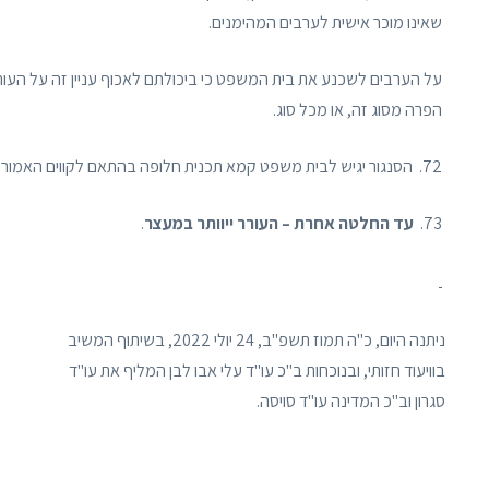
שאינו מוכר אישית לערבים המהימנים.
על הערבים לשכנע את בית המשפט כי ביכולתם לאכוף עניין זה על העורר,
הפרה מסוג זה, או מכל סוג.
72. הסנגור יגיש לבית משפט קמא תכנית חלופה בהתאם לקווים האמורים, בהקדם האפשרי.
73.
עד החלטה אחרת – העורר ייוותר במעצר
.
ניתנה היום, כ"ה תמוז תשפ"ב, 24 יולי 2022, בשיתוף המשיב
בוויעוד חזותי, ובנוכחות ב"כ עו"ד עלי אבו לבן המליף את עו"ד
סגרון וב"כ המדינה עו"ד סויסה.