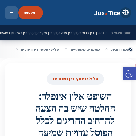
ילוג לתוכן
Jus
Tice
וואטסאפ
☰
פתיחת 
עורך דין גירושין
עורך דין פלילי
עורך דין מקרקעין
עורך דין רשלנות רפואית
תחומי חיפוש מרכזיים
עמוד הבית
מאמרים משפטיים
פלילי פסקי דין חשובים
פתח סרגל נגישות
פלילי פסקי דין חשובים
השופט אלון אינפלד:
החלטה שיש בה הצעה
להרחיב החריגים לכלל
הפוסל עדויות שמיעה