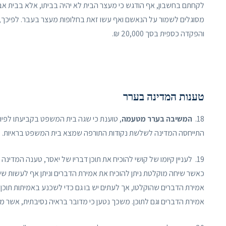
לקחתם בחשבון, אף הודגש כי מעצר הבית לא יהיה בביתו, אלא בבית אב
מסוגלים לשמור על הנאשם ואף עשו זאת בחלופות מעצר בעבר. לפיכך,
והפקדה כספית בסך 20,000 ₪.
טענות המדינה בערר
18.
המשיבה בערר מטעמה
, טוענת כי שגה בית המשפט בקביעתו לפיה
התייחסה המדינה לשלשת נקודות התורפה שמצא בית המשפט בראיות.
19. לעניין קיומו של קושי להוכיח את תוכן דבריו של יאסר, טענה המדינה כי בית המשפט שגה בניתוח ההלכה בפרשת
כאשר שיחה מוקלטת ניתן להוכיח את אמירת הדברים וניתן אף לעשות 
אמירת הדברים שהוקלטו, אך לעתים יש בו גם כדי לשכנע באמיתות תוכ
אמירת הדברים וגם לתוכן. משכך נטען כי מדובר בראיה נסיבתית, אשר מ