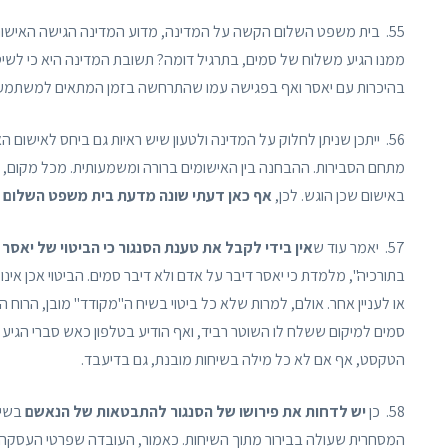
55. בית משפט השלום הקשה על המדינה, מדוע המדינה הגישה האישום ביחס לעסקה עם יאסר, אך
ממנו הגיע משלוח של סמים, בתרגיל דומה? תשובת המדינה היא כי לשיט
בהיכרות עם יאסר ואף בפגישה עמו שהתרחשה בזמן המתאים למשתמע מת
56. ייתכן שניתן לחלוק על המדינה ולטעון שיש ראיות גם ביחס לאישו
מתחם הסבירות. ההבחנה בין האישומים ברורה ומשמעותית. מכל מקום, 
באישום שכן הוגש. לכן,
אף כאן דעתי שונה מדעת בית משפט השלום 
57. יאמר עוד ש
אין בידי לקבל את טענת הסנגור כי הביטוי של יאסר 
בתורכיה", מלמדת כי יאסר דיבר על אדם ולא דיבר סמים. הביטוי אכן אינ
או לעניין אחר. אולם, למרות שלא כל ביטוי בשיח ה"מקודד" מובן, הר
סמים למיקום ששלח לו השוטר רביד, ואף הודיע בטלפון כאש סברי הגיע
הטקסט, אף אם לא כל מילה בשיחות מובנת, גם בדיעבד.
58. כן
יש לדחות את פירושו של הסנגור להתבטאות של הנאשם
בשיח
המסחרית שעולה בבירור מתוך השיחות. כאמור, העובדה שפרטי העסקה, ב