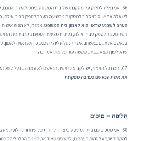
66. אני נאלץ לחלוק על מסקנתו של בית המשפט ביחס לאשה. אמנם, שאלת הראיות לכאורה לאישום עצמו מביטה דרך הלכת
לשאלה אם יש סיכוי סביר למסקנה מרשיעה מעבר לספק סביר. אולם,
ב
הערב לשכנע שראוי הוא לאמון בית המשפט
. אמנם, לא הוגש אישום
קשר מעבר לספק סביר. אולם, נסיבות מציאת הסמים בקרבת בית הנאשם,
בנאשם אלא גם באשתו, אשר הנטל עליה לשכנע כי היא ראויה לאמון. 
שהטלפון נמצא בבית, מקשה עוד על מתן אמון בה.
67. נוכח כל האמור, יש לקבוע כי אשת הנאשם לא עמדה בנטל לשכנע כי היא ראויה לאמון.
את אשת הנאשם כערבה מפקחת
.
חלופה – סיכום
68. אני מסכים עם בית המשפט כי צריך להורות על שחרור לחלופת מעצר
להקפיד יותר על זהות הערבים, להעצים מאוד את המנוף הכלכלי להבטח