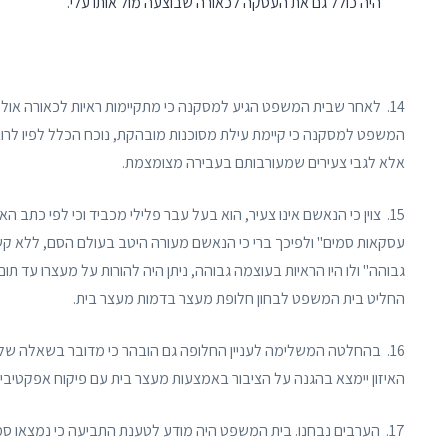
היה כולל גם את העסקה לכאורה שבוצעה מול אותו עלי.
14. לאחר שבית המשפט הגיע למסקנה כי מתקיימות ראיות לכאורה אולם שיש בהן "כרסום", בחן בית המשפט את
המשפט למסקנה כי קיימת עילת מסוכנות מובהקת, נוכח הכלל לפיו לרוב 
אלא לגבי צעירים שמעורבותם בעבירה מצומצמת.
15. צוין כי הנאשם אינו צעיר, הוא בעל עבר פלילי מכביד וכי לפי כתב
עסקאות סמים" ולפיכך ברי כי הנאשם מעורה היטב בעולם הסם, ללא קש
גבוהה" ולו היו הראיות בעוצמה גבוהה, ניתן היה להורות על מעצרו עד תום
החליט בית המשפט לבחון חלופת מעצר בדמות מעצר בית.
16. בהחלטה המשלימה לעניין החלופה גם הובהר כי מדובר בשאלה של איזו
האיזון יימצא בהגנה על הציבור באמצעות מעצר בית עם פיקוח אפקטיב
17. הערבים נבחנו. בית המשפט היה מודע לטענת התביעה כי נמצאו סמי