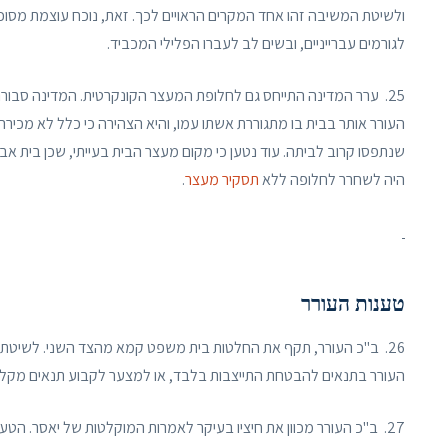
ולשיטת המשיבה זהו אחד המקרים הראויים לכך. זאת, נוכח עוצמת מסו
לגורמים עברייניים, ובשים לב לעברו הפלילי המכביד.
25. ערר המדינה התייחס גם לחלופת המעצר הקונקרטית. המדינה סבורה
העורר אותר בבית בו מתגוררת אשתו עמו, והיא הצהירה כי כלל לא מכירה א
שנתפסו קרוב לביתה. עוד נטען כי מקום מעצר הבית בעייתי, שכן בית אב
היה לשחרר לחלופה ללא
תסקיר מעצר
.
טענות העורר
26. ב"כ העורר, תקף את החלטות בית משפט קמא מהצד השני. לשיטת 
העורר בתנאים להבטחת התייצבות בלבד, או למצער לקבוע תנאים מקלים
27. ב"כ העורר מכוון את חיציו בעיקר לאמרות המוקלטות של יאסר. הט