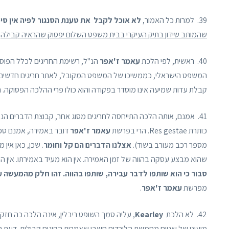
39. למרות כל האמור,
לא אוכל לקבל את טענת הסנגור לפיה אין סי
שהמותב שידון בתיק העיקרי בבית משפט השלום יפסוק שהראיה קבילה, ה
40. ראשית, לפי הלכת
עאמר ז'אפר
המשפט הישראלי, כממשיכו של המשפט המקובל, לאתר חריגים חדשים, ה
קבלת עדות שמיעה אינו מוסדר בפקודה והוא כולו פרי ההלכה הפסוקה. 
41. אמנם, אותה הלכה התייחסה לחריגים מסוג אחר, קבוצת הדברים הנאמ
כותרת Res gestae. הרי בפרשת
עאמר ז'אפר
דובר באמירה, אמנם ספו
מספר רכב מעורב בשוד).
אצלנו הדברים הם קל וחומר
. שכן, כאן אין
שהוא מבצע עסקה בהווה של זמן האמירה. אין הוא מעיד באמירתו. אין הו
סבור כי הוא שותפו לדבר עבירה, שותפו בהווה. זהו חלק מהמעשה 
מפרשת
עאמר ז'אפר
.
42. לא הלכת
Kearley
, עליה סמך השופט ריבלין, אינה הלכה כה חזק
מיעוט של שניים מחמשת הלורדים חשבו שאמרות הקונים קבילות. דעת הרו