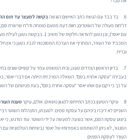
את סברי.
6. בד בבד עם הגשת כתב האישום הוגשה
בקשה למעצר עד תום ההל
דו"חות פעולה של השוטרים; חוות דעת מטעם מומחה ודו"ח שרשרת סם; מח
עם יאסר); וכן נטען להודאה חלקית 
המכביד של העורר, המחריף את הערכת המסוכנות לגביו. נטען כי אין חלו
ובריח.
7. בדיון הראשון הצדדים טענו, ובית המשפט עמד על קשיים שונים בתיק.
בעבירת "עסקה אחרת בסם". השאלה המרכזית הייתה אם דברי יאסר, כפי 
על כך כי רקם עם אותו יאסר "עסקה אחרת בסם", בעת פגישתם של השני
8. עיקרי הטיעון בכתב התייחסו למגוון נושאים. אולם, עיקר
טענת העורר
השניים לא דיברו ביניהם על עסקת סמים. לטענתו, התנהלות השוטר רביד א
ביצוע עסקת הסם, אשר בוצעה למעשה על ידי השוטר. עוד הודגש, כי יא
הסנגור, לא ניתן להשתמש באמירותיו של יאסר (בשיחות הטלפוניות עם הש
העורר לעסקת הסמים.