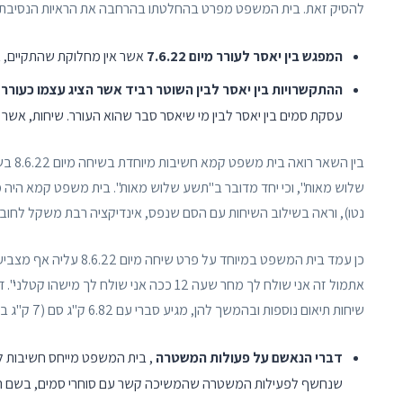
להסיק זאת. בית המשפט מפרט בהחלטתו בהרחבה את הראיות הנסיבתיות ה
המפגש בין יאסר לעורר מיום 7.6.22
אשר אין מחלוקת שהתקיים, 
ההתקשרויות בין יאסר לבין השוטר רביד אשר הציג עצמו כעורר
,
עסקת סמים בין יאסר לבין מי שיאסר סבר שהוא העורר. שיחות, א
נטו), וראה בשילוב השיחות עם הסם שנפס, אינדיקציה רבת משקל לחובת
כן עמד בית המשפט במיוח
אתמול זה אני שולח לך מחר שעה 12 ככה אני 
שיחות תיאום נוספות ובהמשך להן, מגיע סברי עם 6.82 ק"ג סם (7 ק"ג ברוטו), למקום שתיאם יאסר עם שוטר רביד.
דברי הנאשם על פעולות המשטרה
, בית המשפט מייחס חשיבות 
שנחשף לפעילות המשטרה שהמשיכה קשר עם סוחרי סמים, בשם העורר.