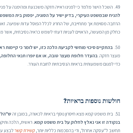
49. השכל הישר מלמד כי לפנינו ראייה חזקה משכנעת ומהימנה על פניה, לחובת העורר, כפי שציין בצדק בית משפט השלום. אף מטעם זה,
להניח שבמשפט העיקרי, בדיון ישיר על הסוגיה, יפסוק בית המשפט
הרחבה מסוימת אך מתחייבת, של החריג לכלל הפוסל עדות שמיעה. זאת,
כחלק מן המעשה, הראויים לעניות דעתי לשמש כראיה נסיבתית, אשר מ
50.
בהתקיים סיכוי מוחשי לקביעת הלכה כזו, יש לומר כי קיימות 
מעצר חזקה.
בהעדר חלופת מעצר טובה, או אם יופרו תנאי החלופה,
כדי לפגום משמעותית בראיות הנסיבתיות לחובת העורר.
חולשות נוספות בראיות?
51. בית משפט קמא מצא חיסרון נוסף בראיות לכאורה, במובן זה
ש"הלכה
בנקודה זו אני נאלץ לחלוק על בית משפט קמא
. ראשית, הלכה ותיק
תחשב ל"עסקה אחרת", ודי בהסכמות כלליות יותר,
קשירת קשר
לבצע עס