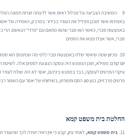
9. המשיבה הצביעה על מכלול ראיות אשר לדעתה יוצרות תמונה המלמדת על סחר בסמים. לעניין אמרותיו של יאסר,
באמצעות סברי, כאשר הוא סבר שהוא מתאם עם "פרדי" הנאשם. הרי כאשר
סברי, אשר אצלו מצאו את הסמים.
10. מכיוון שמה שיאסר שלח באמצעות סברי (לפי מה שנתפס) הוא סמים
יום קודם. ממילא, תוכן המפגש היה עסקה הנוגעת לסמים אלה. לשיטת המ
עיקרי הפרטים לעסקה, כבר במפגש ביניהם, יאסר לא היה שולח לעורר ס
פרטים מרכזיים, כגון סוג הסם ותמורתו, בשיחותיו של יאסר עם השוטר רביד
החלטת בית משפט קמא
11.
בית משפט קמא,
לאחר עיון, קבע כי אין ראיה ישירה לכך שהעורר ת