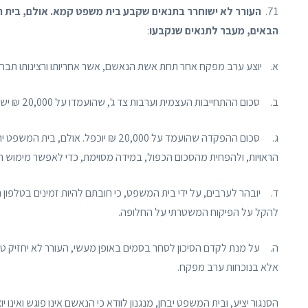
71.
העורר לא ישוחרר בתנאים שקבע בית משפט קמא. אולם, בית 
הבאים, מעבר לתנאים שנקבעו
:
א. יוצע ערב מפקח אחר תחת אשת הנאשם, אשר אחריותו ורצינותו תבחן
ב. סכום ההתחייבות העצמית וערבות צד ג', שהועמדו על 20,000 ₪ ישולש.
ג. סכום ההפקדה שהועמד על 20,000 ₪ י
הראויות, ולהפחית מהסכום הכפול, במידה מסוימת, כדי לאפשר מימוש ה
ד. יובהר לערבים, על ידי בית המשפט, כי חובתם להיות זמינים בטלפון 
להקל על הפיקוח המשטרתי על החלופה.
ה. על מנת לקדם הסיכון לסחר בסמים באופן מעשי, העורר לא יחזיק טלפו
אלא בנוכחות ערב מפקח.
הסנגור יציע, ובית המשפט יבחן, מנגנון לוודא כי הנאשם אינו פוגש ואינו