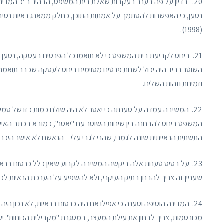
20. בדיון על פה בערר בעקבות שאלת בית המשפט, הבהיר ב"כ המדי
נטען, כי האפשרות להסתמך על אמתות התוכן, כחלק ממארג ראיות נסיבתיות, 
(1998).
21. ביחס לקביעת בית המשפט כי לא תואמו כל הפרטים בעסקה, נטען כי
השוטר רביד היה יכול לשנות פרטים מסוימים ביחס לעסקה שכבר תואמה
וזמינות וזהות השליח.
22. המשיבה עמדה על טענתה כי יאסר לא היה שולח כמות כזו של סמי
המשפט ביחס להבחנה בין שיחות השוטר עם "יאסר", כמובא בכתב האישו
התשתית הראייתית שונה לגמרי, שהרי לגבי עלי – הנאשם לא אישר היכרות 
23. על בסיס טענות אלה ביקשה המשיבה לקבוע שאין כלל כרסום בראי
שעניין זה צריך להבחן בתיק העיקרי, ולא להשפיע על הערכת הראיות ל
24. המדינה הוסיפה וטענה כי אפילו אם היה כרסום בראיות, לא נכון 
מכורסמות, צריך לבחון את עילת המעצר, במסגרת "מקבילית הכוחות". י