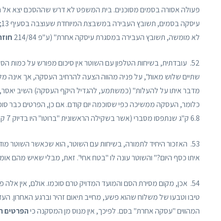
פעולה אסורה בסמים מסוכנים. בית המשפט לא דרש שההסכם יצא אל 
ע
לא מומשה, תשובץ העבירה במסגרת עיסקה אחרת" (ע"פ 214/84
חוזה
52. עובדתית, בשיחות הטלפון עם השוטר אין סיכום מפורש על כמות הסח
שתיים שלוש מאות", על פניה מהווה הצעה להרחיב העסקה, אך אינה 
מדבר איתו על להעלות" (כמשתמע, להגדיל היקף העסקה) השיב יאסר, כאמ
כלומר, העסקה ממשיכה כפי שסוכמה יום קודם. אם כן, הפרטים כבר סו
6.8 ק"ג שנתפסו מסברי (אשר בשקילה הראשונית "ברוטו" היו בדיוק 7 ק"ג (ראו הדו"ח של רס"ר ליאור סויסה)).
53. האזכור היחיד לתמורה, בשיחות עם השוטר, הוא שכאשר השוטר מוד
איתו כסף היום?" והשוטר עונה לו "בטח אחי". זאת, מבלי שאיש מהם א
54. אכן, מקום מסירת הסם והמועד המדויק טרם סוכמו. אולם, אין אלה
טיבו וטבעו של משלוח שהוא פשע, מחייב תיאום זהיר וברגע האחרון. ה
המהווים "עסקה אחרת" בסם. לפיכך, אין מנוס מן המסקנה כי
הפרטים הע