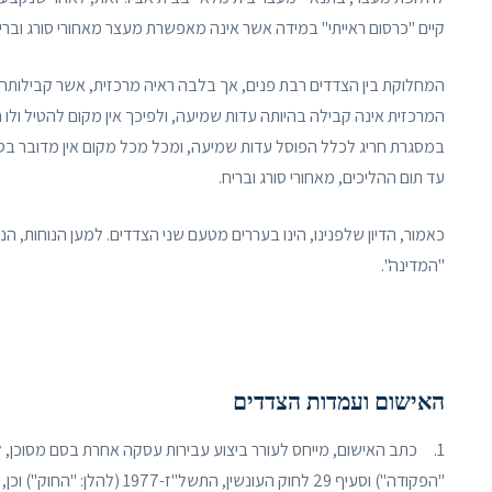
קיים "כרסום ראייתי" במידה אשר אינה מאפשרת מעצר מאחורי סורג וברי
המחלוקת בין הצדדים רבת פנים, אך בלבה ראיה מרכזית, אשר קבילותה 
המרכזית אינה קבילה בהיותה עדות שמיעה, ולפיכך אין מקום להטיל ולו 
במסגרת חריג לכלל הפוסל עדות שמיעה, ומכל מכל מקום אין מדובר בסו
עד תום ההליכים, מאחורי סורג ובריח.
כאמור, הדיון שלפנינו, הינו בעררים מטעם שני הצדדים. למען הנוחות, ה
"המדינה".
האישום ועמדות הצדדים
"הפקודה") וסעיף 29 לחוק העונשין, התשל"ז-1977 (להלן: "החוק") וכן, החזקת סמים שלא לצריכה עצמית לפי סעיף 7(א) ו7(ג) רישא לפקודה.