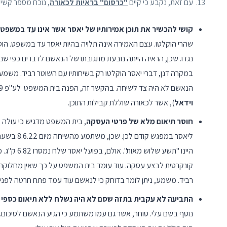
13. עם זאת, נקבע כי קיים
"כרסום" בראיות לכאורה
, נוכח מספר קשיים
קושי להכשיר את תוכן אמירותיו של יאסר אשר אינו עד במשפט
שהרי הוקלטו. עצם האמירה אינה תלויה בהיות יאסר עד במשפט. הוס
נגדו. שכן, הראיה הייתה נובעת מתגובתו של הנאשם לדברים כפי שנ
במקרה דנן, דברי יאסר הוקלטו רק בשיחותיו עם השוטר רביד. מש
הנאשם לא היה צד לשיחה. בהקשר זה, הפנה בית המשפט לע"פ 5140/99
וידאל
), אשר לכאורה שוללת קבילות התוכן.
חוסר תיאום מלא של פרטי העסקה
, בית המשפט מדגיש כי עולה מ
היינו "תש
קונקרטית לבצע עסקה. עוד עומד בית המשפט על כך שאין מחלוקת ש
רביד. משמע, ניתן לומר בדוחק כי לנאשם עוד עמד פתח חרטה לפני
התביעה לא עקבית בתזה שסם לא היה נשלח ללא תיאום כספי
נוסף בשם עלי. סוחר, אשר גם עמו משתמע כי הגיע הנאשם לסיכום