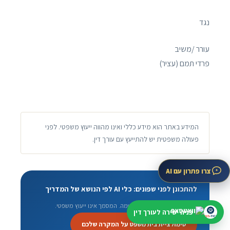
נגד
עורר /משיב
פרדי תמם (עציר)
המידע באתר הוא מידע כללי ואינו מהווה ייעוץ משפטי. לפני
פעולה משפטית יש להתייעץ עם עורך דין.
צרו פתרון עם AI
להתכונן לפני שפונים: כלי AI לפי הנושא של המדריך
טיוטה בסיסית חינם ובלי הרשמה. המסמך אינו ייעוץ משפטי.
פניה ישירה לעורך דין
סימולציית בית משפט על המקרה שלכם