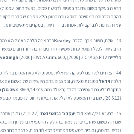
הראיה בעיקר משום שדובר בפניות לרכישת סמים, כאשר התוכן עצמו לא 
דהתם ולכתובת המסוימת. דווקא נוכח התוכן הלא מפורט של דברי הקונים
עמדה גורפת לגבי קבילות אמרות ברורות יותר, במקרים מתאימים יותר.
43. אולם, חשוב מכך, הלכת
Kearley
הרבה יותר לכלל הפוסל עדות שמיעה (וחריגים הרבה יותר רחבים מאשר
פליליים
[2006] EWCA Crim. 660, [2006] 2 Cr.App.R 12.
eve Singh
44. הצדדים לא הפנו לפסיקה ישראלית נוספת, ולא כאן המקום בהליך 
הלכת
וידאל
כמובנת מאליה, ובמצבים בהם היו שיחות של נאשם עם אחר
התקבלו "לעצם האמירה" בלבד (ראו לדוגמה ע"פ 3669/14
משה גולן נ
(28.6.12), שם בית המשפט לא שלל את קבילות התוכן לגופו, אך קבע שאין צורך לדון בכך, נוכח קיומן של ראיות מספיקות הקבילות לפי הלכת
45. ברע"א 8597/21
דוד יעקב נ' נבואני ואח'
(21.2.22) גם כן אוזכרה הלכת
שם היה משום שהדברים שנשמעו בהקלטה היו מפי אדם שניתן היה בקלות
נגדית. בדומה, גם בית המשפט המחוזי מרכז-לוד הניח, כדבר הברור מאל