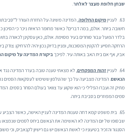
שבחן חלופת מעצר לאלתר
.
63. לעניין
מיקום החלופה
, המדינה משיגה על החזרת העורר ל"סביבתו 
חשובה ביותר. אולם, במה דברים? כאשר מחומר הראיות ניכר כי הסיכון כ
בלדר הפועל עבור סוחרים בעיר מסוימת. אולם, כאן עסקינן לכאורה בתו
הרחקה תסייע להקטין המסוכנות, ומניין בדיוק נכון יהיה להרחיקו. צוד
אביו, אף אם בית האב באותה עיר. לפיכך
ביקורת המדינה על מיקום הח
64. לעניין
זהות המפקחים
, לא מצאתי טענה טובה בערר המדינה נגד א
הנאשם
. המדינה מצביעה על כך שהטלפון ששימש לעסקאות הסמים נמצ
מתיק זה ועברו הפלילי כי הוא שקוע עד צוואר בעולם הסחר בסמים. 
סמים המפוזרים בסביבת ביתה.
65. בית משפט קמא דחה טענות המדינה לעניין האישה, כאשר הצביע 
שבסופו של יום המדינה לא האשימה את הנאשם ביחס לסמים שנמצאו ב
הסנגור והזכיר בטיעוניו כי לאשת הנאשם יש גם רישיון לקנאביס, וכי מש