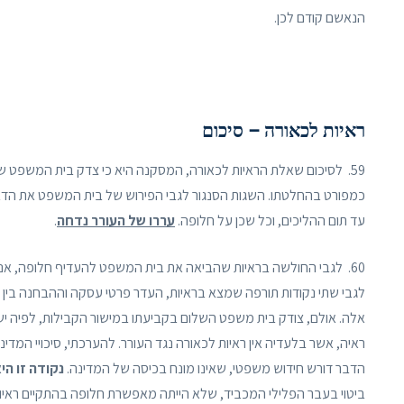
הנאשם קודם לכן.
ראיות לכאורה – סיכום
59. לסיכום שאלת הראיות לכאורה, המסקנה היא כי צדק בית המשפט שאכן
כמפורט בהחלטתו. השגות הסנגור לגבי הפירוש של בית המשפט את הדברי
עד תום ההליכים, וכל שכן על חלופה.
עררו של העורר נדחה
.
60. לגבי החולשה בראיות שהביאה את בית המשפט להעדיף חלופה, אנ
לגבי שתי נקודות תורפה שמצא בראיות, העדר פרטי עסקה וההבחנה בין 
אלה. אולם, צודק בית משפט השלום בקביעתו במישור הקבילות, לפיה י
ראיה, אשר בלעדיה אין ראיות לכאורה נגד העורר. להערכתי, סיכויי המד
הדבר דורש חידוש משפטי, שאינו מונח בכיסה של המדינה.
נקודה זו ה
ביטוי בעבר הפלילי המכביד, שלא הייתה מאפשרת חלופה בהתקיים ראיות