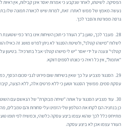
הפסיקה. לשיטתו, לאחר שנקבע כי אמרות יאסר אינן קבילות, אין ראיות ל
נעשה מאמץ של ממש לאתרו. זאת, למרות שיש לכאורה תמונה שלו בתיק
גרסה מפורטת והסבר לכך.
28. מעבר לכך, טוען ב"כ העורר כי תוכן השיחות אינו ברור כפי שט
לשלוח "מישהו קטלני", ולשיטת הסנגור לא ניתן לפרש מושג זה כאילו ה
קטלני" ונענה על ידי יאסר "יש לי מישהו קטלני אבל בתורכיה". בטיעון
"אתמול", אין כל ראיה כי כוונתו לסמים דווקא.
29. הסנגור מצביע על כך שאין בשיחות שום פירוט לגבי סכום הכסף,
עסקת סמים. ממשיך הסנגור וטוען כי ללא פרטים אלה, ללא הצעה, קיבול ו
30. עוד מצביע הסנגור על אותה "שיחה מבוקרת" של הנאשם עם השוטר
כן בנתניה הם לקחו את הטלפון שלי הזמינו עלי סחורות והם טמבלים, מ
מתייחס כלל לכך שהוא עצמו ביצע עסקה כלשהי, וכמשיח לפי תומו טוען 
העורר עצמו אכן לא ביצע עסקה.