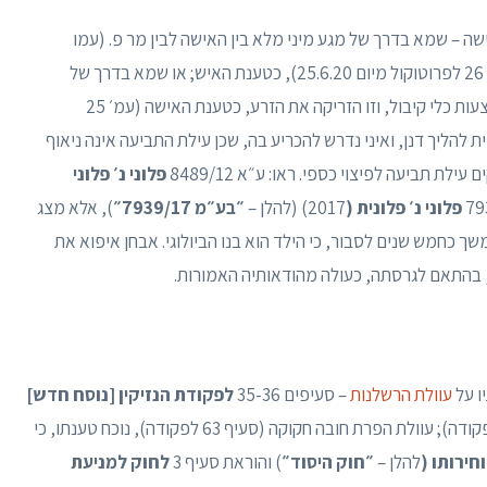
 – שמא בדרך של מגע מיני מלא בין האישה לבין מר פ. (עמו
מתגוררים האישה והילד כיום. ראו: ש׳ 21-22 בעמ׳ 26 לפרוטוקול מיום 25.6.20), כטענת האיש; או שמא בדרך של
"תרומת זרע", עת מר פ. נתן את זרעו לאישה באמצעות כלי קיבול, וזו הזריקה את הזרע, כטענת האישה (עמ׳ 25
ת זו אינה רלבנטית להליך דנן, ואיני נדרש להכריע בה, שכן עילת התביעה אינה ניאוף
ת תביעה לפיצוי כספי. ראו: ע״א 8489/12
פלוני נ׳ פלוני
פלוני נ׳ פלונית
(
2017) (להלן –
״בע״מ 7939/17״
), אלא מצג
שך כחמש שנים לסבור, כי הילד הוא בנו הביולוגי. אבחן איפוא את
, בהתאם לגרסתה, כעולה מהודאותיה האמורות.
ו על
עוולת הרשלנות
– סעיפים 35-36
לפקודת הנזיקין [נוסח חדש]
); עוולת התרמית (סעיף 56 לפקודה); עוולת הפרת חובה חקוקה (סעיף 63 לפקודה), נוכח טענתו, כי
חירותו
(
להלן –
״חוק היסוד״
) והוראת סעיף 3
לחוק למניעת