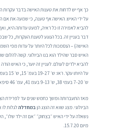
כך אף יש לדחות את טענות האישה בדבר עקרות האי
על ידי האיש. האישה אף טענה, כי שמעה את אם ה
להביא לאמירה זו כל ראיה, למעט עדותה היא, וא
דבר בעניין זה. בכל הנוגע לטענת העקרות, כל שב
האישה) – הנסמכות לכל היותר על עדות מפי השמו
האיש סבר שהילד הוא בנו הביולוגי. קשה להלום שה
להביא ילדים לעולם. לעניין זה יוער, כי האיש הוד
ש׳ 7-20 בעמי 38, ש׳ 9-13 בעמ 41, עמ׳ 46 סיפא – עמ׳ 47 רישא, ש׳ 21-23 בעמ׳ 50 לפרוטוקול מיום 15.7.20.
מאז התעברותה ומשך כחמש שנים עד לפרידת הצדדי
הביולוגי. מצג שווא זה הוצג הן
במחדלה
לגלות לו 
מיום 15.7.20.