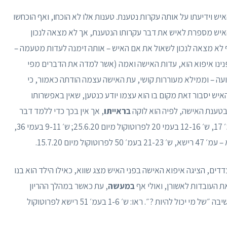
ש וידיעתו על אותה עקרות נטענת. טענות אלו לא הוכחו, ואף הוכחשו
איש מספרת לאיש את דבר עקרותו הנטענת, אך לא מצאה לנכון
ף לא מצאה לנכון לשאול את אם האיש – אותה זימנה לעדות מטעמה –
פנינו איפוא הוא, עדות האישה ואמה (אשר למדה את הדברים מפי
עה – וממילא מעוררות קושי, עת האישה עצמה הודתה כאמור, כי
איש יסבור זאת מקום בו הוא עצמו יודע כנטען, שאין באפשרותו
ה בטענת האישה, לפיה הוא לוקה
בראייתו
, אך אין בכך כדי ללמד דבר
על היותו עקר. ראו: ש׳ 19-27 בעמ׳ 15, ש׳ 15 בעמ׳ 17, ש׳ 12-16 בעמי 20 לפרוטוקול מיום 25.6.20; ש׳ 9-11 בעמי 36,
ם, הציגה איפוא האישה בפני האיש מצג שווא, כאילו הילד הוא בנו
את העובדות לאשורן, ואולי אף
במעשה
, עת כאשר במהלך ההריון
נשאלה על ידי האיש ״בצחוק״ ״אם זה ילד שלו״, השיבה ״של מי יכול להיות ?״. ראו: ש׳ 1-6 בעמ׳ 51 רישא לפרוטוקול