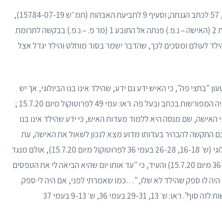
ראו גם הודאותיה הנוספות של האישה: סעיפים 30, 57 לכתב הגנתה; וסעיף 9 לתביעת האבהות (תמ״ש 15784-07-19),
אותה הגישו האישה ומר פ., שם נכתב: " … התובעת 2 (האישה – נ.פ.) פנתה אל התובע 1 (מר פ. – נ.פ.) בבקשה לתרומת
זרע לצרכי הבאת הילד לעולם ומסכים לכך, שהדבר ישמר בסוד מוחלט והילד יגדל אצל
בחצי פה", כי האיש ידע גם ידע, שהילד אינו בנו הביולוגי, אך יש
לדחות ניסיונות מאוחרים אלה, המנוגדים להודאותיה המפורשות בכתב ובעל פה. ראו: עמי 49 לפרוטוקול מיום 15.7.20 ;
ב ההגנה, סעיפים 10, 18-19 לסיכומי האישה, שם מנסה היא ללמוד מעדות האיש, כי ידע שהילד אינו בנו
מנם התקשה להבהיר בעדותו מדוע מצא לנכון לשאול את האישה, עת
הודיעה לו על הפירוד, האם הילד הוא אכן בנו הביולוגי (ש׳ 16-18, 26-28 בעמי 36 לפרוטוקול מיום 15.7.20), אולם מנגד
קישר זאת לרצונה להתגרש ממנו (ש׳ 16-17 בעמ׳ 36 מיום 15.7.20) והעיד, כי "עד אותו יום שהיא הביאה לי את הטפסים
א היה לו ספק שהילד לא שלו, "…כמו שאמרתי לפני, אם היה לי ספק
שהילד הוא לא שלי הייתי עושה כל דבר בשביל לעשות לזה סוף". ראו: ש׳ 13, 29-31 בעמי 36, ש׳ 9-13 בעמי 37