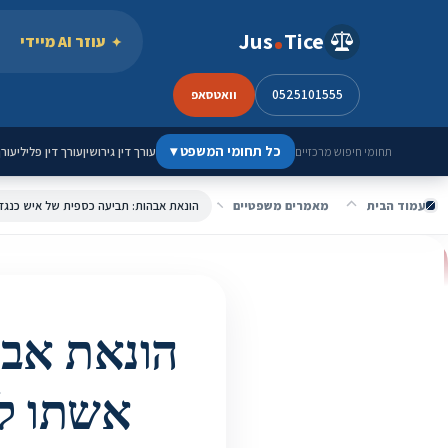
ילוג לתוכן
Jus
Tice
עוזר AI מיידי
0525101555
וואטסאפ
כל תחומי המשפט
▾
עורך דין גירושין
עורך דין פלילי
עורך
תחומי חיפוש מרכזיים
עמוד הבית
מאמרים משפטיים
הונאת אבה
אשתו לש