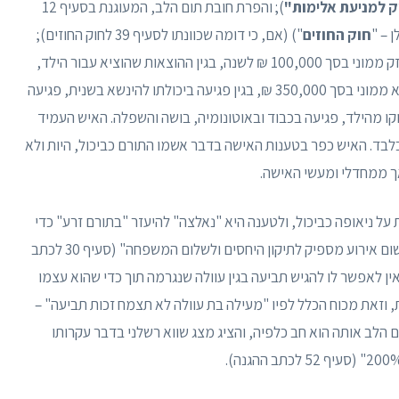
 למניעת אלימות"
); והפרת חובת תום הלב, המעוגנת בסעיף 12
חוק החוזים
") (אם, כי דומה שכוונתו לסעיף 39 לחוק החוזים);
לטענתו, במעשיה ומחדליה אלה גרמה לו האישה נזק ממוני בסך 100,000 ₪ לשנה, בגין ההוצאות שהוציא עבור הילד,
ובסך הכל 500,000 ₪, עבור חמש שנים; וכן נזק לא ממוני בסך 350,000 ₪, בגין פגיעה ביכולתו להינשא בשנית, פגיעה
ו מהילד, פגיעה בכבוד ובאוטונומיה, בושה והשפלה. האיש העמיד
 לצרכי אגרה על סך כולל של 650,000 ₪ בלבד. האיש כפר בטענות האישה בדבר אשמו התורם כביכול, היות ולא
אך ממחדלי ומעשי האישה.
ל ניאופה כביכול, ולטענה היא "נאלצה" להיעזר "בתורם זרע" כדי
להרות, וזאת מתוך תקווה, כי "בהולדת ילד יהיה משום אירוע מספיק לתיקון היחסים ולשלום המשפחה" (סעיף 30 לכתב
אין לאפשר לו להגיש תביעה בגין עוולה שנגרמה תוך כדי שהוא עצמו
, וזאת מכוח הכלל לפיו "מעילה בת עוולה לא תצמח זכות תביעה" –
 הלב אותה הוא חב כלפיה, והציג מצג שווא רשלני בדבר עקרותו