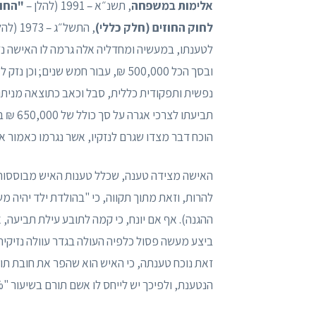
אלימות במשפחה
, תשנ״א – 1991 (להלן –
"החוק
לחוק החוזים (חלק כללי)
, התשל״ג – 1973 (להלן – "
נפשית ותפקודית כללית, סבל וכאב כתוצאה מניתוק
תביעתו
הוכח דבר מצדו שגרם לנזקיו, אשר נגרמו כאמור 
האישה מצידה טענה, שכלל טענות האיש מבוססות ע
ההגנה). אף אם יונח, כי קמה לתובע עילת תביעה, 
ביצע מעשה פסול כלפיה העולה בגדר עוולה נזיקית
זאת נוכח טענתה, כי האיש הוא שהפר את חובת תום
הנטענת, ולפיכך יש לייחס לו אשם תורם בשיעור "200%" (סעיף 52 לכתב ההגנה).