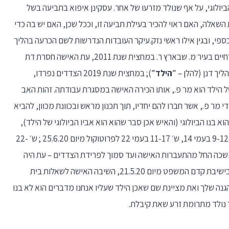
 הביולוגי, על אף שנולד מזרעו של אחר. עסקינן איפוא בתביעה בשל
Paternity ), המעוררת את השאלה, האם ראוי להכיר בעילת תביעה זו, וככל שכן, האם יש בה כדי
ספי, ובגין אילו ראשי נזק.עיקר העובדות הנדרשות לשם הכרעה בהליך
דנן אינו שנוי במחלוקת. הצדדים נישאו נישואין אזרחיים בעיר מ. שבארץ ר. במחצית שנת 2011, עת האישה חסרת דת
״הילד״
); במחצית שנת 2019 הצדדים נפרדו,
של הילד הוא מר פ., אותו הכירה האישה במסגרת עבודתה. זהות האב
די מר פ., אשר חברו להם יחדיו, תוך תכנון מראש ובכוונת מכוון, להביא
א בנו הביולוגי (והאיש אכן סבר שהוא הוא אביו הביולוגי של הילד),
עת אף אם האישה מודעת לדבר ההסתרה. ראו: ש׳ 9-12 בעמי 14, ש׳ 11-17 בעמי 22 לפרוטוקול מיום 25.6.20 ; ש׳ 22-
וקול מיום 15.7.20. הונאה זו נמשכה החל מהתעברות האישה ועד סמוך לפרידת הצדדים – עת היה
הילד בן חמש שנים – אז יזמה האישה את הפירוד. בישיבת קדם המשפט מיום 21.5.20, השיבה האישה לשאלות בית
ה שלך ואת מציינת שם שאכן הילד שעליו אנחנו מדברים הוא לא בנו
לד נולד מתרומת זרע שאת קיבלת.