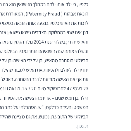
כלפיו, כי ילד אותו ילדה במהלך הנישואין הוא בנו
הונאת אבהות ( Fraud
לזכות את האיש כלפיו בוצעה אותה הונאה בפיצוי כ
והאיש יהודי; בשלהי שנת 2014 נולד הקטין נושא ההליך דנן (להלן –
ובשלהי אותה שנה נישואיהם הותרו.אביו הביולוגי 
הביולוגי הוסתרה מהאיש, הן על ידי האישה והן על י
יחדיו ילד לעולם ולהטעות את האיש לסבור שהילד הו
23 בעמי 47 לפרוט
המשפט והעידה כדלקמן:"ש. הסתכלתי על כתב ההגנ
הביולוגי של התובע.ת. נכון.ש. את גם מציינת שהי
ת. נכון.