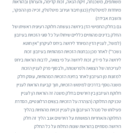
משותפים, משכנתה, זיקת הנאה, זכות קדימה, והערות) ובהוראות
מיוחדות למיטלטלין (כגון חיבור ועירוב מיטלטלין, זכייה מן ההפקר,
והשבת אבידה)
גם בחלק החמישי הדן בירושה נעשתה חלוקה רעיונית ראשיתו של
החלק בדינים מהותיים כלליים שיחולו על כל סוגי הזכויות בעיזבון
(למשל, לעניין הדין המיוחד לירושה ביחס לעיקרון "אין חוטא
נשכר") לאחר מכן נבחנות הזכויות המהותיות בעיזבון: זכות
לירושה על פי דין, זכות לירושה על פי צוואה, לרבות הוראות ביחס
לעריכתה של הצוואה ולפרשנותה, ולבסוף פרק לעניין הזכות
למזונות מן העיזבון לאחר בחינת הזכויות המהותיות, עוסק חלק
משנה נוסף בדרכים למימוש הזכויות, תוך קביעת הוראות לעניין
חלוקת העיזבון בין היורשים בחלק משנה זה הוראות הן לעניין
טכניקת החלוקה (הצהרה על הזכויות בצווים הרלוונטיים, הסדרת
פעילותו של מנהל העיזבון) והן לעניין זכויות מהותיות בהליך
החלוקה והאחריות המושתת על היורשים אגב הליך זה חלק
הירושה מסתיים בהוראות שונות החלות על כל החלק