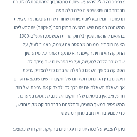
צצריריככה ה ללהיהיעעשושות ת מתמותךוךהסהתסכתלכולתו רת
חרבחהב וה שואישפאיה פלה תלת תפת
תרפותנורותנולתבעליובתעיוחתדשחודת שות הנובעות מהמציאות
המשתנה במקום שיש בהצעת החוק חסר (לאקונה) יש להשלימו
בהתאם להוראות סעיף 1לחוק יסודות המשפט, התש"ם-1980
הצעת חוק דיני ממונות מבססת את עצמה, כאמור לעיל, על
החקיקה האזרחית הקיימת היא מתקנת אותה על פי הניסיון
שהצטבר הלכה למעשה, ועל פי הפרשנות שהעניקה לה
הפסיקה במשך השנים כל אלה יש בהם כדי להצדיק עריכת
תיקונים בדין הקיים וכן חקיקתם של חוקים חדשים שנמצאו חסרים
אך נשאלת השאלה אם יש בכך כדי להצדיק את עריכתו של חוק
חדש, ואם אין בביטולם של החוקים השונים, שנטמעו במערכת
המשפטית במשך השנים, והחלפתם בדבר חקיקה מקיף וחדש,
כדי לפגוע בוודאות ובביטחון המשפטי
ניתן להצביע על כמה יתרונות עקרוניים בחקיקת חוק חדש כמוצע: