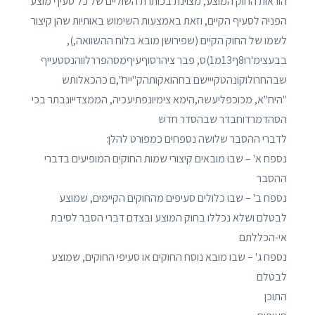
הוראות החוק המוצע, מצוינת בכותרת השוליים של כל סעיף מוצע
הפניה לסעיף הקיים, וזאת באמצעות השימוש באותיות שהן קיצור
לשמו של החוק הקיים (שפירושן מובא בלוח ההשוואה,),
בבעצימ'רו8ף13מ1)ס, פבר ציהרסוףעיףמסהפררלווהנסטעייף
שבהחרולוקונהטקייישם בחהואקותהק"ייח",ם כהכאלותש
"היח"א, מכוכפליעשה,הימא צימיונפתיעכיה, הממצדייונבתר בכי
הסהדמרדוחבדר שבהסדר חדש
לדברי ההסבר שלושה נספחים כמפורט להלן:
נספח א' – שבו מובאים קיצורי שמות החוקים המופיעים בדברי
ההסבר
נספח ב' – שבו כלולים סעיפים מהחוקים הקיימים, שמוצע
לבטלם ושלא נכללו בחוק המוצע ובצדם דברי הסבר לסיבת
אי-הכללתם
נספח ג' – שבו מובא נוסח החוקים או סעיפי החוקים, שמוצע
לבטלם
התוכן