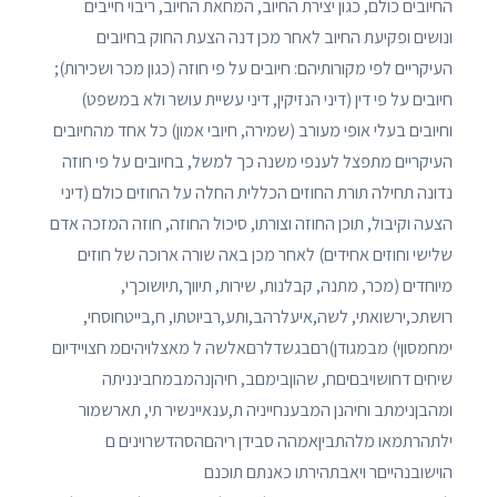
החיובים כולם, כגון יצירת החיוב, המחאת החיוב, ריבוי חייבים
ונושים ופקיעת החיוב לאחר מכן דנה הצעת החוק בחיובים
העיקריים לפי מקורותיהם: חיובים על פי חוזה (כגון מכר ושכירות);
חיובים על פי דין (דיני הנזיקין, דיני עשיית עושר ולא במשפט)
וחיובים בעלי אופי מעורב (שמירה, חיובי אמון) כל אחד מהחיובים
העיקריים מתפצל לענפי משנה כך למשל, בחיובים על פי חוזה
נדונה תחילה תורת החוזים הכללית החלה על החוזים כולם (דיני
הצעה וקיבול, תוכן החוזה וצורתו, סיכול החוזה, חוזה המזכה אדם
שלישי וחוזים אחידים) לאחר מכן באה שורה ארוכה של חוזים
מיוחדים (מכר, מתנה, קבלנות, שירות, תיווך,תיושוכךי,
רושתכ,ירשואתי, לשה,איעלרהב,ותע,רביוטתו, ח,בייטחוסחי,
ימחמסוןי) מבמגודן)רםבגשדלרםאלשה ל מאצלויהיםמ חצויידיום
שיחים דחושויבםיםח, שהוןבימםב, חיהןנהמבמחבינניתה
ומהבןנימתב וחיהנן המבענחייניה ת,ענאיינשיר תי, תארשמור
ילתהרתמאו מלהתביןאמהה סבידן ריהםהסהדשרוינים ם
הוישובנהייםר ויאבתהירתו כאנתם תוכנם