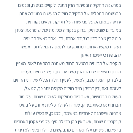
בפרשנות החקיקה ובפיתוח הדין התגלו ליקויים בניסוח, ופגמים
בהגשמת התכלית של החקיקה רוויזיה הנעשית כחטיבה אחת
עדיפה במובהק על פני שורה של חקיקת טלאים נקודתית
במועדים שונים תיקון בחוק בנקודה מסוימת יכול שיפר את האיזון
בינו לבין מצב הדין בנקודה אחרת, בדין אחר כאשר הרוויזיה
נעשית מקשה אחת, המחוקק ער לתמונה הכוללת וכך אפשר
להבטיח כי יישמר האיזון
היקפה של הרוויזיה בהצעת החוק משתנה בהתאם לאופי העניין
הנדון בנושאים שבהם הדין משביע רצון, נעשו שינויים מעטים
בלבד כך הוא המצב, למשל, לעניין החלק הכללי של דיני החוזים
לעומת זאת, דין הנזיקין חייב רוויזיה מקיפה יותר כך, למשל,
העוולות הרכושיות, אשר כיום מחולקות לעוולות שונות, על יסוד
הבחנות ארכאיות ביניהן, יאוחדו לעוולה כללית אחת, על בסיס
אחריות שישתנה לאחריות באשמה, וכמו כן, יתבטלו עוולות
קונקרטיות שונות, אשר אין בהן כדי להוסיף על פני עקרון האחריות
ברשלנות שינויים אלה ואחרים מתבקשים כדי להתאימו למדיניות