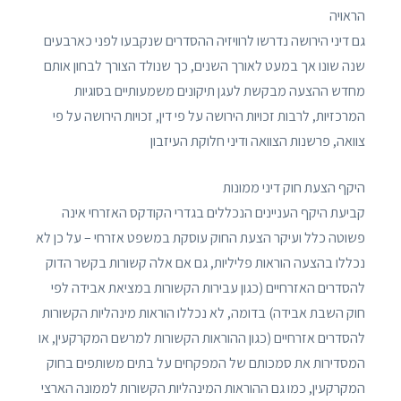
הראויה
גם דיני הירושה נדרשו לרוויזיה ההסדרים שנקבעו לפני כארבעים
שנה שונו אך במעט לאורך השנים, כך שנולד הצורך לבחון אותם
מחדש ההצעה מבקשת לעגן תיקונים משמעותיים בסוגיות
המרכזיות, לרבות זכויות הירושה על פי דין, זכויות הירושה על פי
צוואה, פרשנות הצוואה ודיני חלוקת העיזבון
היקף הצעת חוק דיני ממונות
קביעת היקף העניינים הנכללים בגדרי הקודקס האזרחי אינה
פשוטה כלל ועיקר הצעת החוק עוסקת במשפט אזרחי – על כן לא
נכללו בהצעה הוראות פליליות, גם אם אלה קשורות בקשר הדוק
להסדרים האזרחיים (כגון עבירות הקשורות במציאת אבידה לפי
חוק השבת אבידה) בדומה, לא נכללו הוראות מינהליות הקשורות
להסדרים אזרחיים (כגון ההוראות הקשורות למרשם המקרקעין, או
המסדירות את סמכותם של המפקחים על בתים משותפים בחוק
המקרקעין, כמו גם ההוראות המינהליות הקשורות לממונה הארצי