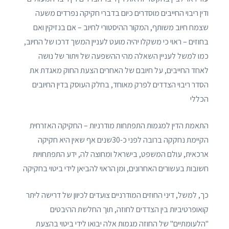
ודין ריבוי החייבים מוסדרים כיום בדברי חקיקה נפרדים משעה
שצמח חיוב משותף, המקור ההיסטורי לחיוב – אם בנזיקין ואם
בחוזים – ראוי כי משקלו יהיה מועט לעניין המשך דרכו של החיוב,
כמו למשל לעניין השאלה מהי ההשפעה של ויתור של נושה
לאחד החייבים, על חיובם של האחרים הצעת החוק מאגדת את
הסדר ריבוי הצדדים לפרק מאוחד, בחלק העוסק בדין החיובים
הכללי
התאמת הדין למגמות התפתחות מודרניות – החקיקה האזרחית
הקיימת נחקקה ברובה לפני כ-30שנים אף שאין היא חקיקה
ארכאית, עולם המשפט, בישראל ומחוצה לה, ידע התפתחויות
חשובות בעשורים האחרונים, ומן הראוי להביאן לידי ביטוי בחקיקה
כך, למשל, דיני החוזים המודרניים צועדים לכיוון של דרישה ליתר
קואופרטיביות בין הצדדים לחוזה, תוך החלשת ההיבטים
"הלעומתיים" של החוזה מגמות אלה יבואו לידי ביטוי בהצעת