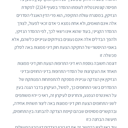
תפיסה קונטיננטלית לעומתו ההסדר בסעיף 24(2) לפקודת
הנזיקין, במסגרת עוולת התקיפה, הוא פרי הדין האנגלי הסדרים
אלה אינם תואמים, ולא אחת נמצא כי אדם זכאי לפעול, לצורך
ההסדר הקנייני, בעוד שהוא אינו רשאי לכך, לפי ההסדר הנזיקי,
ולהפך הבדלים אלה אינם נעוצים בצידוקים ענייניים כלשהם, אלא
באופי ההיסטורי של החקיקה הצעת חוק דיני ממונות באה לסלק
מכשלה זו
דוגמה חשובה נוספת היא דיני התרופות הצעת חוק דיני ממונות
תאחד את העקרונות של הסדרי התרופות בדיני החוזים ובדיני
הנזיקין אין הצדקה עניינית מספקת להתפתחות המנותקת של
ההסדרים בשני התחומים כך, למשל, העיקרון בדבר הגנה בעין
על האינטרס הנפגע, והחריגים לעיקרון זה, ראוי כי יהיו משותפים
לשני התחומים הצעת חוק דיני ממונות באה ליצור תשתית אחידה,
ובהקשרים מסוימים שבהם קיימת הצדקה להבחנה בין התחומים,
תיעשה הבחנה כזו
עוד ראוי לציין בהקשר זה את דין ריבוי הצדדים דין ריבוי המעוולים