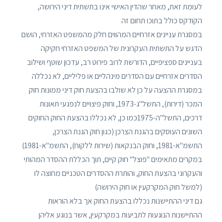
לעומת זאת, מאחר שהדין האישי אינו בתשתית דיני הירושה,
הקודקס כולל בתוכו תחום זה
במסגרת עניינים אזרחיים המהווים חלק מהמשפט האזרחי, הושם
הדגש על התשתית העקרונית של המשפט האזרחי חקיקה
בעניינים ספציפיים, הדורשת לרוב פירוט רב, עדכון שוטף ושילוב
הסדרים אזרחיים עם הסדרים מינהליים או פליליים, לא נכללה
במסגרת ההצעה על כן לא שולבו בהצעת חוק דיני ממונות חוק
המכר (דירות), התשל"ג-1973, וחוק פיצויים לנפגעי תאונות
דרכים, התשל"ה-1975כמו כן, לא נכללו בהצעת החוק החוקים
השונים העוסקים בהגנת הצרכן (כגון חוק הגנת הצרכן,
התשמ"א-1981, וחוק הבנקאות (שירות ללקוח), התשמ"א-1981)
במקרים מתאימים "פוצל" חוק קיים, תוך הכללת ההסדר המהותי
והעקרוני בהצעת החוק, והותרת ההסדרים הטכניים מחוצה לו
(למשל חוק המקרקעין או חוק הירושה)
גם דיני ההתיישנות נכללו בהצעת החוק אך בלא הוראות
ההתיישנות הנוגעות לתביעות במקרקעין, אשר בנוגע אליהן