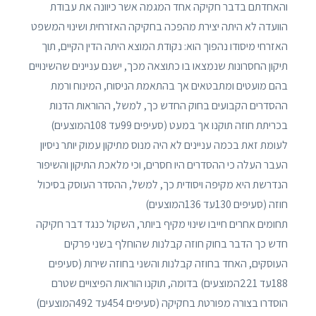
והאחדתם בדבר חקיקה אחד המגמה אשר כיוונה את עבודת
הוועדה לא היתה יצירת מהפכה בחקיקה האזרחית ושינוי המשפט
האזרחי מיסודו נהפוך הוא: נקודת המוצא היתה הדין הקיים, תוך
תיקון החסרונות שנמצאו בו כתוצאה מכך, ישנם עניינים שהשינויים
בהם מועטים ומתבטאים אך בהתאמת הניסוח, המינוח ורמת
ההסדרים הקבועים בחוק החדש כך, למשל, ההוראות הדנות
בכריתת חוזה תוקנו אך במעט (סעיפים 99עד 108המוצעים)
לעומת זאת בכמה עניינים לא היה מנוס מתיקון עמוק יותר ניסיון
העבר העלה כי ההסדרים היו חסרים, וכי מלאכת התיקון והשיפור
הנדרשת היא מקיפה ויסודית כך, למשל, ההסדר העוסק בסיכול
חוזה (סעיפים 130עד 136המוצעים)
תחומים אחרים חייבו שינוי מקיף ביותר, השקול כנגד דבר חקיקה
חדש כך הדבר בחוק חוזה קבלנות שהוחלף בשני פרקים
העוסקים, האחד בחוזה קבלנות והשני בחוזה שירות (סעיפים
188עד 221המוצעים) בדומה, תוקנו הוראות הפיצויים שטרם
הוסדרו בצורה מפורטת בחקיקה (סעיפים 454עד 492המוצעים)