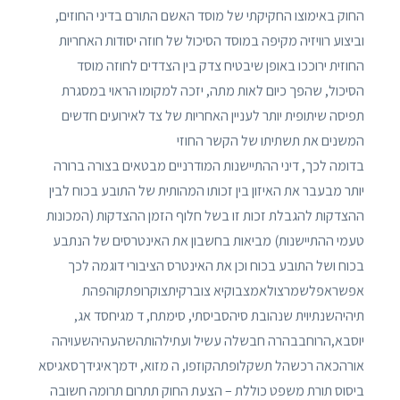
החוק באימוצו החקיקתי של מוסד האשם התורם בדיני החוזים,
וביצוע רוויזיה מקיפה במוסד הסיכול של חוזה יסודות האחריות
החוזית ירוככו באופן שיבטיח צדק בין הצדדים לחוזה מוסד
הסיכול, שהפך כיום לאות מתה, יזכה למקומו הראוי במסגרת
תפיסה שיתופית יותר לעניין האחריות של צד לאירועים חדשים
המשנים את תשתיתו של הקשר החוזי
בדומה לכך, דיני ההתיישנות המודרניים מבטאים בצורה ברורה
יותר מבעבר את האיזון בין זכותו המהותית של התובע בכוח לבין
ההצדקות להגבלת זכות זו בשל חלוף הזמן ההצדקות (המכונות
טעמי ההתיישנות) מביאות בחשבון את האינטרסים של הנתבע
בכוח ושל התובע בכוח וכן את האינטרס הציבורי דוגמה לכך
אפשראפלשמרצולאמצבוקיא צוברקיתצוקרופתקוהפהת
תיהיהשנתיוית שנהובת סיהסביסתי, סימתח, ד מגיחסד אג,
יוסבא,הרוחבבהרה חבשלה עשיל ועתילהותהשהעהיהשעויהה
אורהכאה רכשהל תשקלופתהקוזפו, ה מזוא, ידמךאיגידךסאגיסא
ביסוס תורת משפט כוללת – הצעת החוק תתרום תרומה חשובה