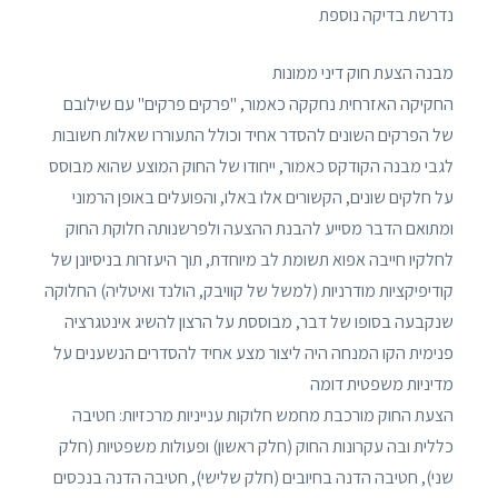
נדרשת בדיקה נוספת
מבנה הצעת חוק דיני ממונות
החקיקה האזרחית נחקקה כאמור, "פרקים פרקים" עם שילובם
של הפרקים השונים להסדר אחיד וכולל התעוררו שאלות חשובות
לגבי מבנה הקודקס כאמור, ייחודו של החוק המוצע שהוא מבוסס
על חלקים שונים, הקשורים אלו באלו, והפועלים באופן הרמוני
ומתואם הדבר מסייע להבנת ההצעה ולפרשנותה חלוקת החוק
לחלקיו חייבה אפוא תשומת לב מיוחדת, תוך היעזרות בניסיונן של
קודיפיקציות מודרניות (למשל של קוויבק, הולנד ואיטליה) החלוקה
שנקבעה בסופו של דבר, מבוססת על הרצון להשיג אינטגרציה
פנימית הקו המנחה היה ליצור מצע אחיד להסדרים הנשענים על
מדיניות משפטית דומה
הצעת החוק מורכבת מחמש חלוקות ענייניות מרכזיות: חטיבה
כללית ובה עקרונות החוק (חלק ראשון) ופעולות משפטיות (חלק
שני), חטיבה הדנה בחיובים (חלק שלישי), חטיבה הדנה בנכסים