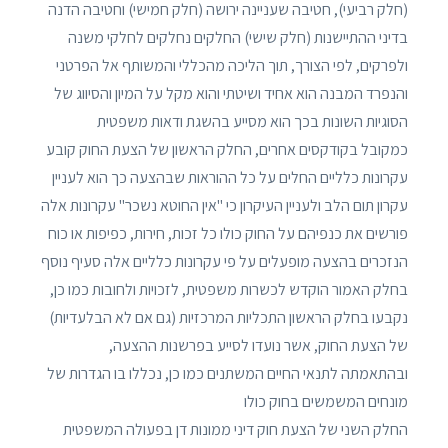
(חלק רביעי), חטיבה שעניינה ירושה (חלק חמישי) וחטיבה הדנה
בדיני ההתיישנות (חלק שישי) החלקים נחלקים לחלקי משנה
ולפרקים, לפי הצורך, תוך הליכה מהכללי והמשותף אל הפרטני
והנפרד המבנה הוא אחיד ושיטתי והוא מקל על המיון והסיווג של
הסוגיות השונות בכך הוא מסייע בהשגת ודאות משפטית
כמקובל בקודקסים אחרים, החלק הראשון של הצעת החוק קובע
עקרונות כלליים החלים על כל ההוראות שבהצעה כך הוא לעניין
עקרון תום הלב ולעניין העיקרון כי "אין החוטא נשכר" עקרונות אלה
פורשים את כנפיהם על החוק כולו כל זכות, חירות, כפיפות או כוח
הנזכרים בהצעה מופעלים על פי עקרונות כלליים אלה סעיף נוסף
בחלק האמור הוקדש לכשרות משפטית, לזכויות ולחובות כמו כן,
נקבעו בחלק הראשון התכליות המרכזיות (גם אם לא הבלעדיות)
של הצעת החוק, אשר נועדו לסייע בפרשנות ההצעה,
ובהתאמתה לתנאי החיים המשתנים כמו כן, נכללו בו הגדרות של
מונחים המשמשים בחוק כולו
החלק השני של הצעת חוק דיני ממונות דן בפעולה המשפטית