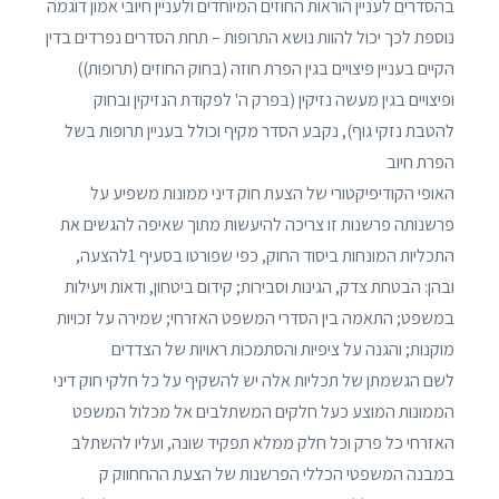
בהסדרים לעניין הוראות החוזים המיוחדים ולעניין חיובי אמון דוגמה
נוספת לכך יכול להוות נושא התרופות – תחת הסדרים נפרדים בדין
הקיים בעניין פיצויים בגין הפרת חוזה (בחוק החוזים (תרופות))
ופיצויים בגין מעשה נזיקין (בפרק ה' לפקודת הנזיקין ובחוק
להטבת נזקי גוף), נקבע הסדר מקיף וכולל בעניין תרופות בשל
הפרת חיוב
האופי הקודיפיקטורי של הצעת חוק דיני ממונות משפיע על
פרשנותה פרשנות זו צריכה להיעשות מתוך שאיפה להגשים את
התכליות המונחות ביסוד החוק, כפי שפורטו בסעיף 1להצעה,
ובהן: הבטחת צדק, הגינות וסבירות; קידום ביטחון, ודאות ויעילות
במשפט; התאמה בין הסדרי המשפט האזרחי; שמירה על זכויות
מוקנות; והגנה על ציפיות והסתמכות ראויות של הצדדים
לשם הגשמתן של תכליות אלה יש להשקיף על כל חלקי חוק דיני
הממונות המוצע כעל חלקים המשתלבים אל מכלול המשפט
האזרחי כל פרק וכל חלק ממלא תפקיד שונה, ועליו להשתלב
במבנה המשפטי הכללי הפרשנות של הצעת ההחחווק ק