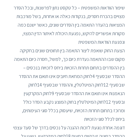
שיפור הוודאות המשפטית – כל טקסט נתון לפרשנות, ובכל הסדר
מצויים בהכרח חסרים, בנקודות כאלה או אחרות, בשל מורכבות
המציאות בהעדר התאמה בין הסדרים שונים, כאשר ישנם כמה
מקורות אפשריים להיקש, נפגעת היכולת לאיתור הדין המצוי,
ונפגעת הוודאות המשפטית
הצעת החוק שואפת ליצור התאמה בין תחומים שונים בחקיקה
מקום שבו ההתאמה נעדרת כיום כך, למשל, חסרה כיום התאמה
בין ההסדרים בתחום תחרות הזכויות ביחס לזכויות בנכסים –
ההסדר שבסעיף 4לחוק המחאת חיובים אינו תואם את ההסדר
שבסעיף 12לחוק המיטלטלין, וההסדר שבסעיף 14לחוק
הנאמנות אינו תואם את ההסדר שבסעיף 9לחוק המקרקעין
ובסעיף 12לחוק המיטלטלין בחוק המוצע נקבע הסדר כולל
ומרוכז בתחום תחרות הזכויות, שיעסוק בכלל סוגי העימותים,
ביחס לכלל סוגי הזכויות
דוגמה אחרת נוגעת לזכות ההגנה על נכסים בדרך של סעד עצמי
ההסדר בסוגיה זו הקיים בסעיף 18לחוק המקרקעין, נשען על