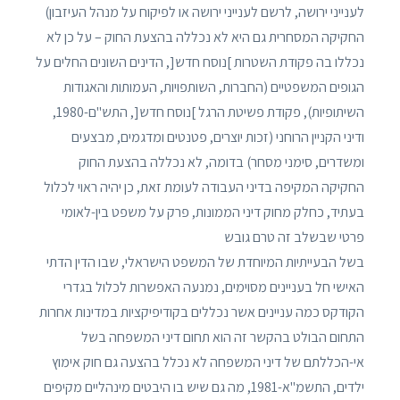
לענייני ירושה, לרשם לענייני ירושה או לפיקוח על מנהל העיזבון)
החקיקה המסחרית גם היא לא נכללה בהצעת החוק – על כן לא
נכללו בה פקודת השטרות ]נוסח חדש[, הדינים השונים החלים על
הגופים המשפטיים (החברות, השותפויות, העמותות והאגודות
השיתופיות), פקודת פשיטת הרגל ]נוסח חדש[, התש"ם-1980,
ודיני הקניין הרוחני (זכות יוצרים, פטנטים ומדגמים, מבצעים
ומשדרים, סימני מסחר) בדומה, לא נכללה בהצעת החוק
החקיקה המקיפה בדיני העבודה לעומת זאת, כן יהיה ראוי לכלול
בעתיד, כחלק מחוק דיני הממונות, פרק על משפט בין-לאומי
פרטי שבשלב זה טרם גובש
בשל הבעייתיות המיוחדת של המשפט הישראלי, שבו הדין הדתי
האישי חל בעניינים מסוימים, נמנעה האפשרות לכלול בגדרי
הקודקס כמה עניינים אשר נכללים בקודיפיקציות במדינות אחרות
התחום הבולט בהקשר זה הוא תחום דיני המשפחה בשל
אי-הכללתם של דיני המשפחה לא נכלל בהצעה גם חוק אימוץ
ילדים, התשמ"א-1981, מה גם שיש בו היבטים מינהליים מקיפים