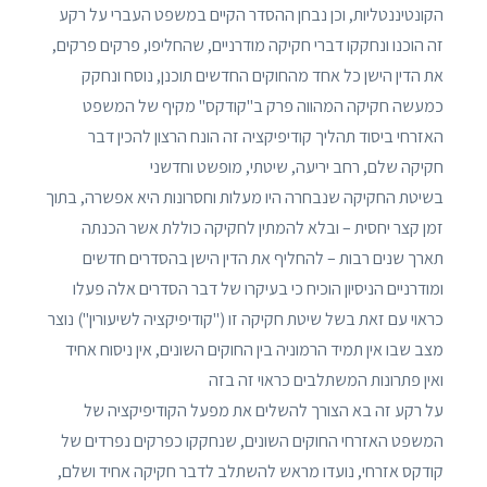
הקונטיננטליות, וכן נבחן ההסדר הקיים במשפט העברי על רקע
זה הוכנו ונחקקו דברי חקיקה מודרניים, שהחליפו, פרקים פרקים,
את הדין הישן כל אחד מהחוקים החדשים תוכנן, נוסח ונחקק
כמעשה חקיקה המהווה פרק ב"קודקס" מקיף של המשפט
האזרחי ביסוד תהליך קודיפיקציה זה הונח הרצון להכין דבר
חקיקה שלם, רחב יריעה, שיטתי, מופשט וחדשני
בשיטת החקיקה שנבחרה היו מעלות וחסרונות היא אפשרה, בתוך
זמן קצר יחסית – ובלא להמתין לחקיקה כוללת אשר הכנתה
תארך שנים רבות – להחליף את הדין הישן בהסדרים חדשים
ומודרניים הניסיון הוכיח כי בעיקרו של דבר הסדרים אלה פעלו
כראוי עם זאת בשל שיטת חקיקה זו ("קודיפיקציה לשיעורין") נוצר
מצב שבו אין תמיד הרמוניה בין החוקים השונים, אין ניסוח אחיד
ואין פתרונות המשתלבים כראוי זה בזה
על רקע זה בא הצורך להשלים את מפעל הקודיפיקציה של
המשפט האזרחי החוקים השונים, שנחקקו כפרקים נפרדים של
קודקס אזרחי, נועדו מראש להשתלב לדבר חקיקה אחיד ושלם,