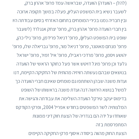
(להלן – הוועדה) הוועדה, שבראשה עמד פרופ' אהרון ברק,
לשעבר נשיא בית המשפט העליון, פעלה במשך תקופה ארוכה
ובין חבריה נמנו בכירי המומחים בתחום האזרחי בסיום עבודתה היו
בין חברי הוועדה פרופ' אהרון ברק, פרופ' יצחק אנגלרד (לשעבר
שופט בית המשפט העליון), פרופ' דניאל פרידמן, פרופ' נילי כהן,
פרופ' מנחם מאוטנר, פרופ' דניאל מור, פרופ' גבריאלה שלו, פרופ'
יהושע ויסמן, פרופ' מרדכי ראבילו, פרופ' איל זמיר, פרופ' ישראל
גלעד וכן פרופ' מיגל דויטש אשר פעל כחוקר הראשי של הוועדה
בנושאים שבהם נעשתה רוויזיה מהותית של החקיקה הקיימת, דנו
ועדות משנה שבהן השתתפו גם מומחים שאינם חברי הוועדה כך
למשל בנושא הירושה דנה ועדת משנה בראשותו של השופט
בדימוס יעקב טירקל הוועדה השלימה את עבודתה והגישה את
המלצותיה לשר המשפטים בחודש אפריל 2004, ופרקי הקודקס
שאוחדו על ידה הם בגדריה של הצעת חוק דיני ממונות
המתפרסמת בזה
הצעת החוק מהווה ביסודה איסוף פרקי החקיקה הקיימים