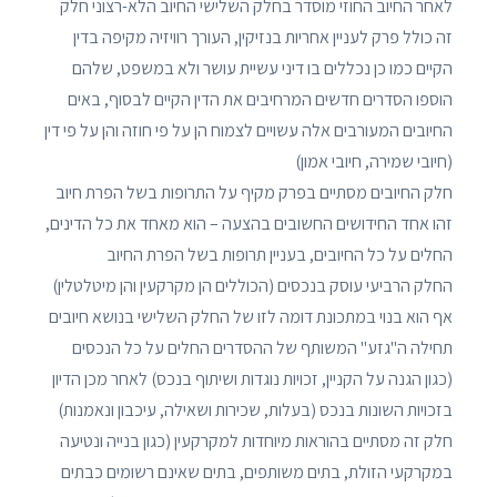
לאחר החיוב החוזי מוסדר בחלק השלישי החיוב הלא-רצוני חלק
זה כולל פרק לעניין אחריות בנזיקין, העורך רוויזיה מקיפה בדין
הקיים כמו כן נכללים בו דיני עשיית עושר ולא במשפט, שלהם
הוספו הסדרים חדשים המרחיבים את הדין הקיים לבסוף, באים
החיובים המעורבים אלה עשויים לצמוח הן על פי חוזה והן על פי דין
(חיובי שמירה, חיובי אמון)
חלק החיובים מסתיים בפרק מקיף על התרופות בשל הפרת חיוב
זהו אחד החידושים החשובים בהצעה – הוא מאחד את כל הדינים,
החלים על כל החיובים, בעניין תרופות בשל הפרת החיוב
החלק הרביעי עוסק בנכסים (הכוללים הן מקרקעין והן מיטלטלין)
אף הוא בנוי במתכונת דומה לזו של החלק השלישי בנושא חיובים
תחילה ה"גזע" המשותף של ההסדרים החלים על כל הנכסים
(כגון הגנה על הקניין, זכויות נוגדות ושיתוף בנכס) לאחר מכן הדיון
בזכויות השונות בנכס (בעלות, שכירות ושאילה, עיכבון ונאמנות)
חלק זה מסתיים בהוראות מיוחדות למקרקעין (כגון בנייה ונטיעה
במקרקעי הזולת, בתים משותפים, בתים שאינם רשומים כבתים