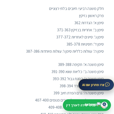
חלק משנה רביעי: חיובים בלתי רצוניים
פרק ראשון: נזיקין
סימן א': הגדרות 362
סימן ב': אחריות בנזיקין 371-363
סימן ג': סייגים לאחריות 377-372
סימן ד': חסינויות 385-378
סימן ה': עוולות כלליות סימן ו': עוולות מיוחדות 387-386
סימן משנה א': תקיפה 389-388
סימן משנה ב': כליאת שווא 391-390
סימן משנה ג': הסגת גבול 393-392
צרו פתרון עם AI
סימן משנה ד': מטרד 398-394
סימן משנה ה': גרם הפרת חיוב 399
סימן משנה ו': אחריות למוצרים פגומים 407-400
פניה ישירה לעורך דין
סימן ז': העברת נטל ההוכחה 409-408