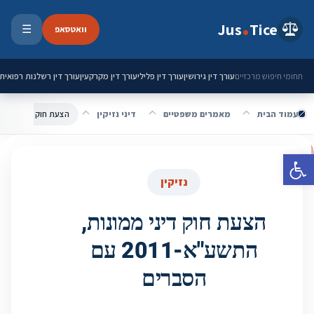
ילוג לתוכן
Jus
Tice
וואטסאפ
☰
פתיחת 
עורך דין גירושין
עורך דין פלילי
עורך דין מקרקעין
עורך דין רשלנות רפואית
תחומי חיפוש מרכזיים
עמוד הבית
מאמרים משפטיים
דיני נזיקין
הצעת חוק דיני ממונות, התשע"
פתח סרגל נגישות
נזיקין
הצעת חוק דיני ממונות,
התשע"א-2011 עם
הסברים