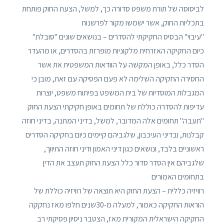
לביסוסה של תורת משפט סדורה כך, למשל, הצעת החוק פותחת
בתכליות החוק, אשר ישמשו מקור לפרשנות
"עיבוי" הבסיס החקיקתי להסדרים – בנושאים שונים "סובלת"
כיום החקיקה האזרחית מלקוניות מופרזת בהסדרים, או מהעדר
הסדר כלל, באופן המקשה על הוודאות המשפטית את אשר
החסירה החקיקה השלימה לא פעם הפסיקה עם זאת, מובן כי
המגבלות המוסדיות של בית המשפט בפיתוח משפט, יוצרות
עדיפות להסדרה כוללת של תחומים באופן חקיקתי הצעת החוק
"תעבה" תחומים אלה המדובר, למשל, בדיני המתנה, בדיני חוזה
קבלנות, ובדיני העיכבון, שלגביהם קיימים כיום בחקיקה הסדרים
ראשוניים בלבד, ונושאים כגון דיני האמון ודיני חוזה התיווך,
שלגביהם אין הסדר סדור כלל הצעת החוק תעצב את הדין
בתחומים האמורים
רוויזיה כללית – הצעת החוק היא תוצאה של רוויזיה כוללת של
הוראות החקיקה כאמור, למעלה מ-30שנים חלפו מאז נחקקה
החקיקה הישראלית המקורית מאז, הצטבר ניסיון פסיקתי רב