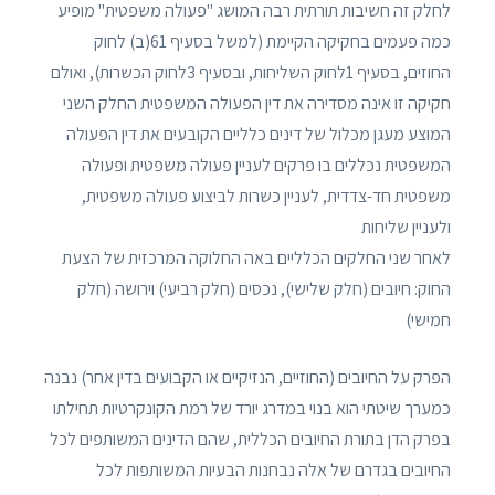
לחלק זה חשיבות תורתית רבה המושג "פעולה משפטית" מופיע
כמה פעמים בחקיקה הקיימת (למשל בסעיף 61(ב) לחוק
החוזים, בסעיף 1לחוק השליחות, ובסעיף 3לחוק הכשרות), ואולם
חקיקה זו אינה מסדירה את דין הפעולה המשפטית החלק השני
המוצע מעגן מכלול של דינים כלליים הקובעים את דין הפעולה
המשפטית נכללים בו פרקים לעניין פעולה משפטית ופעולה
משפטית חד-צדדית, לעניין כשרות לביצוע פעולה משפטית,
ולעניין שליחות
לאחר שני החלקים הכלליים באה החלוקה המרכזית של הצעת
החוק: חיובים (חלק שלישי), נכסים (חלק רביעי) וירושה (חלק
חמישי)
הפרק על החיובים (החוזיים, הנזיקיים או הקבועים בדין אחר) נבנה
כמערך שיטתי הוא בנוי במדרג יורד של רמת הקונקרטיות תחילתו
בפרק הדן בתורת החיובים הכללית, שהם הדינים המשותפים לכל
החיובים בגדרם של אלה נבחנות הבעיות המשותפות לכל