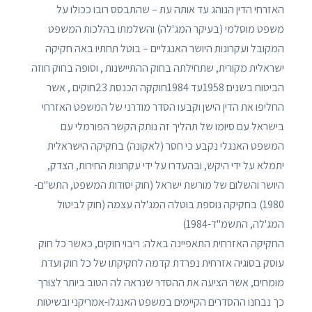
האזרחי הדין הנוהג עד אותה עת – שהתבסס רובו ככולו על
משפט מוסלמי (בעיקר המג'לה) והשלמתו בהלכות המשפט
המקובל ועקרונות היושר האנגליים – בוטל תחתיו באה חקיקה
ישראלית מקורית, שתחילתה בחוק ההתיישנות , וסופה בחוק חוזה
הביטוח בשנים 1958עד 1984חוקקה הכנסת 23חוקים , אשר
החליפו את הדין הישן וקבעו הסדר מודרני של המשפט האזרחי
בישראל עם סיומו של תהליך זה נותק הקשר הפורמלי עם
המשפט האנגלי נקבע כי חסר (לאקונה) בחקיקה הישראלית
יתמלא על ידי היקש, ובהעדרו על ידי עקרונות החירות, הצדק,
היושר והשלום של מורשת ישראל (חוק יסודות המשפט, התש"ם-
1980) בחקיקה נוספת בוטלה המג'לה עצמה (חוק לביטול
המג'לה, התשמ"ד-1984)
החקיקה האזרחית התאפיינה באלה: ריבוי חוקים, כאשר כל חוק
עוסק בסוגיה אזרחית נפרדת קדמה לחקיקתו של כל חוק ועדת
מומחים, אשר הציעה את ההסדר שנראה לה הטוב ביותר לצורך
כך נבחנו ההסדרים הקיימים במשפט האנגלו-אמריקני ובשיטות