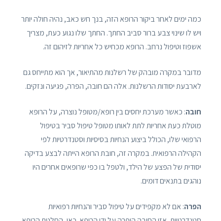
כמה ימים לאחר ביקור הרופא הזה, בנך חש כאב, נהיה חולה יותר
ויש לו שינוי צבע ברור סביב החתך. החתך שלו נגוע כעת, מצריך
אשפוז וטיפול נרחב. הרופא מכחיש כל אחריות לזיהום זה.
מדובר במקרה מובהק של רשלנות מהתיאור, אך הוא מתייחס גם
לארבעת יסודות הרשלנות. אלה הם חובה, הפרה, פגיעה ונזקים.
חובה
: כאשר מערכת יחסים בין רופא/מטופל נוצרה, על הרופא
מוטלת כעת אחריות לתת לאותו מטופל טיפול סביר בטיפול
הרפואי שלו, הכולל ביצוע הנחיות בסיסיות וסטנדרטיות לפי
הקהילה הרפואית. במקרה זה, חובת הרופא הייתה לבצע בדיקה
יסודית של הפצע של הילד, ולטפל בו כפי שרופאים אחרים היו
נוהגים בתנאים דומים.
הפרה
: אם לא מקפידים על טיפול סביר והנחיות רפואיות
סטנדרטיות, אזי החובה הופרה על ידי הרופא. כאן, החלטת הרופא