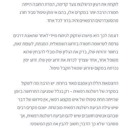
לוקחת את רעיון הרשלנות צעד קדימה, הפרת החובה הייתה
חמורה הרבה יותר במקרים אלו, בהם אי מתן טיפול סביר חורג
מהסטנדרטים הרפואיים והיה ברור לכל אחד.
דוגמה לכך היא מישהו שזקוק לניתוח מיידי לאחר שתאונת דרכים
גורמת לטראומה חמורה בזרועו השמאלית. המנתח, לעומת זאת,
בחוסר זהירות שלו, בדק את הגליון שלו מבלי להבחין שהוא
מטופל אחר, אחד שצריך לכרות את זרוע ימין שלו. זרוע ימין
נכרתת במקום שזרוע שמאל תקבל טיפול.
הדוגמאות הללו הן אמנם מאוד ברורות. יש הרבה מה לשקול
במקרה של רשלנות רפואית – רק בגלל שפגיעה התרחשה בזמן
שהייתה תחת טיפולו של איש מקצוע רפואי, אין פירושו של דבר
שיש עילת תביעת רשלנות רפואית מובטחת. ישנם מקרים רבים
שבהם אנשים חושבים שיש להם תביעת רשלנות רפואית, אך
מסתבר שלא כך הדבר; חשוב להבין את הפן המשפטי.