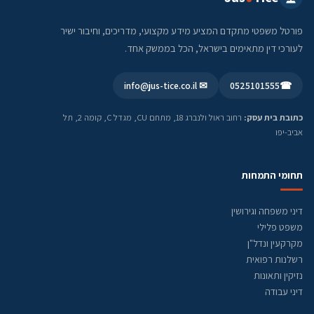
פורטל משפטי מתקדם המציע מידע מקצועי, מדריכים, וחיבור ישיר
לעורכי דין מתאימים בישראל, הכל בממשק אחד.
✉ info@jus-tice.co.il
0525101555
☎
כתובת בית עסק:
רחוב ראול ולנברג 18, מתחם CU, מגדל C, קומה 2, תל
אביב-יפו
תחומי התמחות
דיני משפחה וגירושין
משפט פלילי
מקרקעין ונדל"ן
רשלנות רפואית
נזיקין ותאונות
דיני עבודה