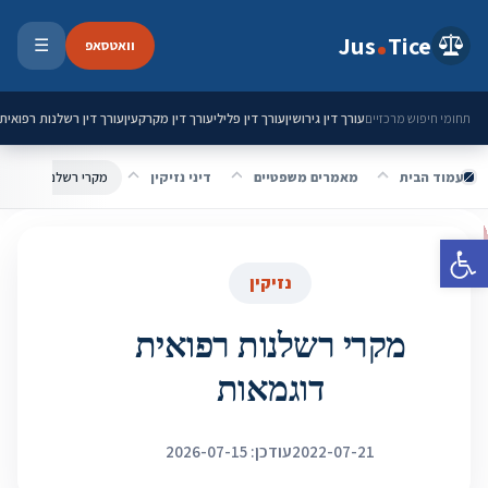
ילוג לתוכן
Jus
Tice
וואטסאפ
☰
פתיחת 
עורך דין גירושין
עורך דין פלילי
עורך דין מקרקעין
עורך דין רשלנות רפואית
תחומי חיפוש מרכזיים
עמוד הבית
מאמרים משפטיים
דיני נזיקין
מקרי רשלנות רפואית
פתח סרגל נגישות
נזיקין
מקרי רשלנות רפואית
דוגמאות
2022-07-21
עודכן: 2026-07-15