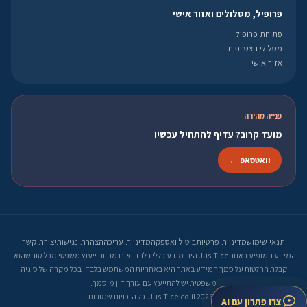
פרופיל, מסלולים ואזור אישי
פתיחת פרופיל
מסלולי הצטרפות
אזור אישי
פנייה מהירה
מועד קרוב? עדיף להתחיל עכשיו
וואטסאפ ←
תנאי שימוש
מדיניות פרטיות
ביטול ואספקה
מדיניות עריכה
הצהרת נגישות
יצירת קשר
המידע המופיע באתר Jus-Tice הינו מידע כללי בלבד ואינו מהווה ייעוץ משפטי מכל סוג שהוא.
קבלת החלטות על סמך המידע באתר היא באחריות המשתמש בלבד. בכל מקרה של סוגיה
משפטית יש להתייעץ עם עורך דין מוסמך.
© 2026 Jus-Tice.co.il. כל הזכויות שמורות.
צרו פתרון עם AI