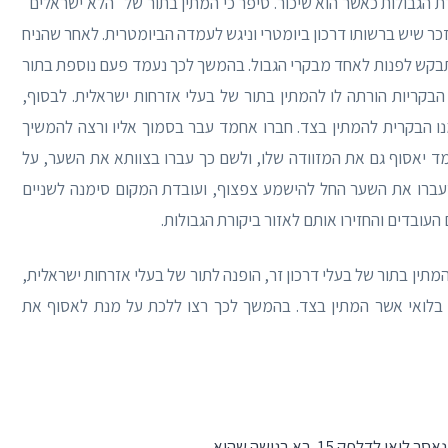
רת הגבולות כאשר הוא שיכור. סיפר כי המתין בתור של "הלא ישראלים"
זכר שיש ברשותו דרכון ביומטרי וניגש לעמדה הביומטרית. לאחר שהניח
תבקש לפנות לאחד מבקרי הגבול. בהמשך לכך נעמד פעם נוספת בתור
בקריות הורתה לו להמתין בתור של בעלי אזרחות ישראלית. לבסוף,
נו הבקרית להמתין בצד. חברו אחמד עבר בסמוך אליו ורצה להמשיך
חמד יאסוף גם את המזוודה שלו, ולשם כך עברו בצוותא את השער, על
שעברו את השער החל להישמע צפצוף, ועובדת המקום סימנה לשניים
העובדים והחזירו אותם לאזור ביקורת הגבולות.
תין בתור של בעלי דרכון זר, הופנה לתור של בעלי אזרחות ישראלית,
ן בלואי אשר המתין בצד. בהמשך לכך רצו ללכת על מנת לאסוף את