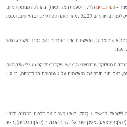
ניה –
זוטי דברים
(להלן: הטענות המקדמיות). בהחלטה מנומקת מיום
24.9.19 נדחו הטענות המקדמיות, ובהמשך נקבע התיק לפניי. בדיון מיום 9.1.20 נמסר מענה מפורט לכתב האישום, ונקבע
יום 13.2.20 הוגש בהסכמה כתב אישום מתוקן, הנאשמים הודו בעובדותיו אך כפרו באשמה. הוגש
העידו
 הצדדים מחלוקת עובדתית של ממש. עיקר המחלוקת נוגע לשאלה האם
ם, זאת תוך חזרה של הנאשמים על טענותיהם המקדמיות, בניסיון
בצהרי יום 5.1.18 שבו הנאשמים בטיסה מאוקראינה לישראל. הנאשם 1 (להלן: לואי) העביר את דרכונו במכונת הזיהוי
הלן: גייטפאס). משכך פנה אל בקרית הגבולות (להלן: הבקרית), הציג