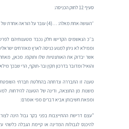
סעיף 12 לחוק הכניסה:
״העושה אחת מאלה: …(4) עובר על הוראה אחרת של חוק זה או של תקנות שהותקנו על פיו, דינו – מאסר שנה."
ב״כ הנאשמים הקדישו חלק נכבד מטענותיהם לפרשנו
וממילא לא ניתן למנוע כניסה לארץ מאזרחים ישראלי
אשר יבדוק את האותנטיות שלו ותוקפו. מכאן, מאחר 
והואיל ומדובר בדרכון תקין ובר-תוקף, הרי שבכך מילא
משנות מן התוצאה, ודינה של הטענה להידחות. למעל
ומפאת חשיבותן אביא דברים מפי אומרם:
"עצם דרישת ההתייצבות בפני בקר גבול הינה לצור