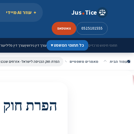
ילוג לתוכן
Jus
Tice
עוזר AI מיידי
0525101555
וואטסאפ
כל תחומי המשפט
▾
עורך דין גירושין
עורך דין פלילי
עורך
תחומי חיפוש מרכזיים
עמוד הבית
מאמרים משפטיים
הפרת חוק הכניסה לישראל- אזרחים שנכנס
הפרת חוק ה