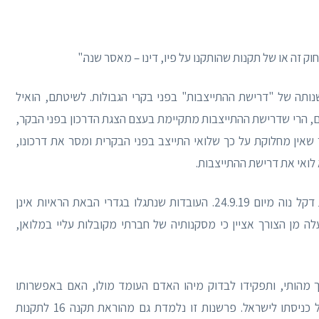
תה של "דרישת ההתייצבות" בפני בקרי הגבולות. לשיטתם, הואיל
ם, הרי שדרישת ההתייצבות מתקיימת בעצם הצגת הדרכון בפני הבקר,
שאין מחלוקת על כך שלואי התייצב בפני הבקרית ומסר את דרכונו,
 לואי את דרישת ההתייצבות.
טענה זו התבררה ונדחתה בהחלטת חברתי השופטת דקל נוה מיום 24.9.19. העובדות שנתגלו בגדרי הבאת הראיות אינן
ה מן הצורך אציין כי מסקנותיה של חברתי מקובלות עליי במלואן,
ך מהותי, ותפקידו לבדוק מיהו האדם העומד מולו, האם באפשרותו
להיכנס לגבולות המדינה או קיימת הגבלה כלשהי על כניסתו לישראל. פרשנות זו נלמדת גם מהוראת תקנה 16 לתקנות