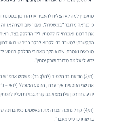
מתעניין למה לא הצליח להעביר את הדרכון במכונת ז
כי כנראה מדובר "במשטרה", ואם "שוב חקירה אז זה 
את דרכונו ואמרתי לו להמתין ליד הדלפק בצד. ראי
התקשרתי למשרד כדי לקרוא לבקר בכיר שיבואו דחו
מוצאים ואמרתי שהוא הלך מאחורי הדלפק. הנוסע ידע
ידוע לי על מה מדובר ושרק ימתין".
(ת/3) הודעת בר תלמיד (להלן: בר): משמש אחמ״ש 
את שני הנוסעים איך עברו, הנוסע המוכלל (לואי – ג״
יודע שהדרכון שלו נמצא בביקורת גבולות ועליו להמתין אחי
(ת/4) קורל נחמה: עצרה את הנאשמים כשהבחינה ש
ברשותו כרטיס מעבר".