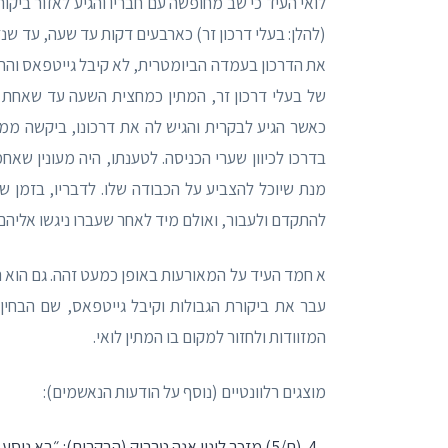
לואי העיד כי שב מחופשה עם חבריו והגיע לאזור ביקו
(להלן: בעלי דרכון זר) כארבעים דקות עד שעה, עד שנ
את הדרכון בעמדה הביומטרית, לא קיבל גייטפאס וה
של בעלי דרכון זר, המתין כמחצית השעה עד שאחת ה
כאשר הגיע לבקרית והגיש לה את דרכונו, ביקשה ממ
בדרכו לכיוון שערי הכניסה. לטענתו, היה מעונין שא
מנת שיוכל להצביע על הכבודה שלו. לדבריו, בזמן 
להתקדם ולעבור, ואולם מיד לאחר שעברו ניגשו אליהם 
א חמד העיד על המאורעות באופן כמעט זהה. גם הוא המ
עבר את ביקורת הגבולות וקיבל גייטפאס, שם הבחי
המזוודות ולחזור למקום בו המתין לואי.
מוצגים רלוונטיים (נוסף על הודעות הנאשמים):
(ת/5) מזכר לינוי אנה טררוק (הבקרית): ״בא נוסע נאסר לואי לדלפק 15. בא בגישה שהוא