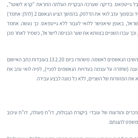
לקבל גייטפאס. בדיקה שערכה הבקרית העלתה התראת "קרא לשוטר",
ולפיכך ביקשה הבקרית מלואי כי ימתין בצד הדלפק. מיד ובסמוך עזב לואי את הדלפק. בהמשך הציע הנאשם 2 (להלן: אחמד)
ישראל, באופן שיאפשר ללואי לעבור ללא גייטפאס. כך נעשה. אחמד
 וכך עברו השניים בצוותא את שער הכניסה לישראל, כשמיד לאחר מכן
כאמור, בדיון מיום 9.1.20 (בטרם תיקון כתב האישום) השיבו הנאשמים לאשמה. משהודו ביום 13.2.20 בעובדות כתב האישום
נה (שחזרה על עצמה בעדויות הנאשמים לפניי), לפיה לואי עזב את
ת המזוודות של השניים, ללא כל כוונה לבצע עבירה.
ים והודעות של עובדי ביקורת הגבולות, דו"ח פעולה, דו"ח עיכוב
משפט להגנתם.