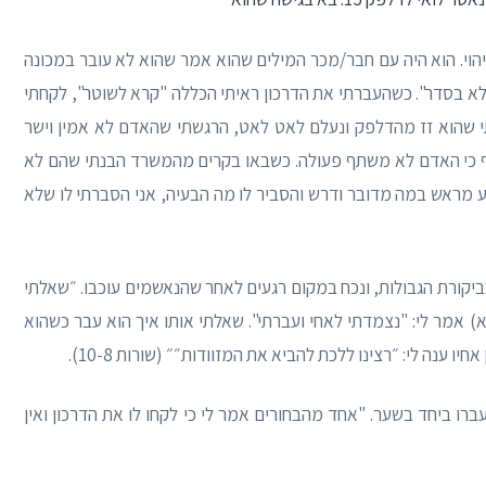
יהוי. הוא היה עם חבר/מכר המילים שהוא אמר שהוא לא עובר במכונה
לא בסדר". כשהעברתי את הדרכון ראיתי הכללה "קרא לשוטר", לקחתי
תי שהוא זז מהדלפק ונעלם לאט לאט, הרגשתי שהאדם לא אמין וישר
ף כי האדם לא משתף פעולה. כשבאו בקרים מהמשרד הבנתי שהם לא
 מראש במה מדובר ודרש והסביר לו מה הבעיה, אני הסברתי לו שלא
בביקורת הגבולות, ונכח במקום רגעים לאחר שהנאשמים עוכבו. ״שאלתי
א) אמר לי: "נצמדתי לאחי ועברתי". שאלתי אותו איך הוא עבר כשהוא
ו ענה לי: ״רצינו ללכת להביא את המזוודות״״ (שורות 10-8).
עברו ביחד בשער. "אחד מהבחורים אמר לי כי לקחו לו את הדרכון ואין