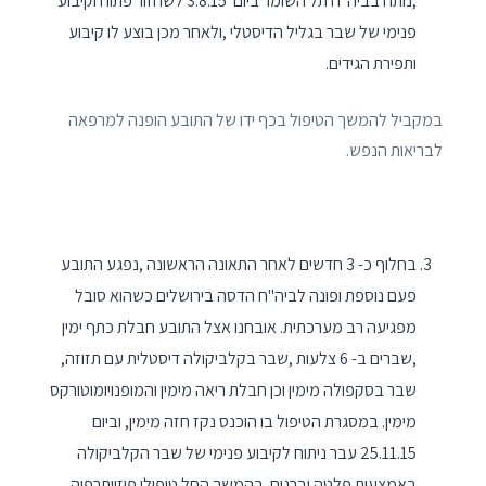
,נותח בביה"ח תל השומר ביום 3.8.15 לשחזור פתוח וקיבוע
פנימי של שבר בגליל הדיסטלי ,ולאחר מכן בוצע לו קיבוע
ותפירת הגידים.
במקביל להמשך הטיפול בכף ידו של התובע הופנה למרפאה
לבריאות הנפש.
בחלוף כ- 3 חדשים לאחר התאונה הראשונה ,נפגע התובע
פעם נוספת ופונה לביה"ח הדסה בירושלים כשהוא סובל
מפגיעה רב מערכתית. אובחנו אצל התובע חבלת כתף ימין
,שברים ב- 6 צלעות ,שבר בקלביקולה דיסטלית עם תזוזה,
שבר בסקפולה מימין וכן חבלת ריאה מימין והמופנויומוטורקס
מימין. במסגרת הטיפול בו הוכנס נקז חזה מימין, וביום
25.11.15 עבר ניתוח לקיבוע פנימי של שבר הקלביקולה
באמצעות פלטה וברגים. בהמשך החל טיפולי פיזיותרפיה