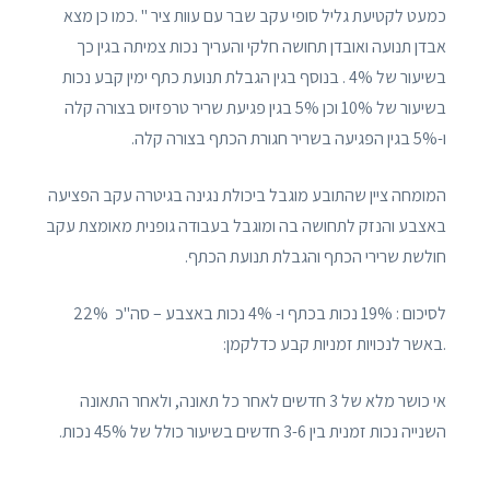
כמעט לקטיעת גליל סופי עקב שבר עם עוות ציר " .כמו כן מצא
אבדן תנועה ואובדן תחושה חלקי והעריך נכות צמיתה בגין כך
בשיעור של 4% . בנוסף בגין הגבלת תנועת כתף ימין קבע נכות
בשיעור של 10% וכן 5% בגין פגיעת שריר טרפזיוס בצורה קלה
ו-5% בגין הפגיעה בשריר חגורת הכתף בצורה קלה.
המומחה ציין שהתובע מוגבל ביכולת נגינה בגיטרה עקב הפציעה
באצבע והנזק לתחושה בה ומוגבל בעבודה גופנית מאומצת עקב
חולשת שרירי הכתף והגבלת תנועת הכתף.
לסיכום : 19% נכות בכתף ו- 4% נכות באצבע – סה"כ 22%
.באשר לנכויות זמניות קבע כדלקמן:
אי כושר מלא של 3 חדשים לאחר כל תאונה, ולאחר התאונה
השנייה נכות זמנית בין 3-6 חדשים בשיעור כולל של 45% נכות.