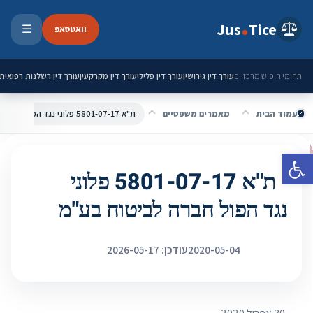
ילוג לתוכן
Jus
Tice
וואטסאפ
☰
פתיחת 
עורך דין גירושין
עורך דין פלילי
עורך דין מקרקעין
עורך דין רשלנות רפואית
תחומי חיפוש מרכזיים
עמוד הבית
מאמרים משפטיים
ת"א 5801-07-17 פלוני נגד הפול חברה לביטוח בע"מ
פתח סרגל נגישות
ת"א 5801-07-17 פלוני
נגד הפול חברה לביטוח בע"מ
2020-05-04
עודכן: 2026-05-17