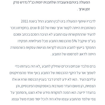
הפעולה ביניהם והעובדה שלתכנית יזמית כנ"ל נדרש פרק
זמן ארוך .
לדבריו שיתוף הפעולה בינו לבין התובע החל בשנת 2011
כשהתכנית הייתה לקשר ארוך טווח של 8-10 שנים. בחקירתו נזכר
להעיד שההתקשרות עם התובע לא הניבה הסכם בכתב וסוכם
בע"פ שיקבל 5% מהכנסות התובע מכל פעילויותיו. תפקידו
התמקד בייעוץ לתובע והכנתו לקראת פגישות עסקיות כשהמטרה
הייתה לדאוג לפרסומו של התובע .
ברם מלבד שבחים ניכרים שחילק לתובע ,לא היה בעדותו כדי
לשפוך אור על היקף ההכנסות של התובע באף אחד מהפרויקטים
עליהם העיד . הוא לא ידע לפרט דבר בעניין הכנסות שהיו או אלו
הצפויות, הן משום העדר מעורבות באספקטים הפיננסיים, והן
בהעדר ידיעה. הוא הפנה למקורות מידע שלא הוצגו ,והסתמך על
צפי שלמד מהתובע עצמו שלא היה לו כל יסוד מוכח משל עצמו.