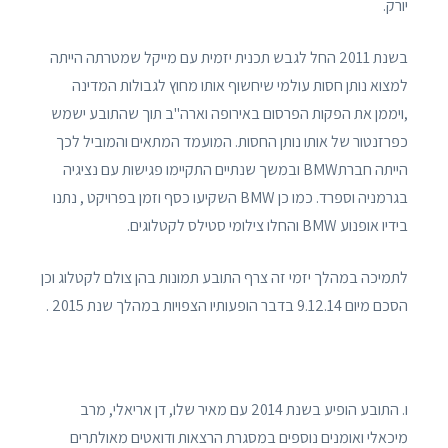
יורק.
בשנת 2011 החל לגבש תכנית יזמית עם מייקל שמטרתה הייתה
למצוא נותן חסות עולמי שיחשוף אותו מחוץ לגבולות המדינה
,ויממן את הפקות הפרסום באירופה וארה"ב תוך שהתובע ישמש
כפרזנטור של אותו נותן החסות. המועמד המתאים והמוביל לכך
הייתה חברתBMW ובמשך שנתיים התקיימו פגישות עם נציגיה
בגרמניה וספרד. כמו כן BMW השקיעו כסף וזמן בפרויקט , נתנו
בידיו אופנוע BMW והחלו צילומי סטילס לקטלוגים.
לתמיכה במהלך יזמי זה צרף התובע תמונות בהן צולם לקטלוג וכן
הסכם מיום 9.12.14 בדבר הופעותיו הצפויות במהלך שנת 2015 .
ו. התובע הופיע בשנת 2014 עם מאיר שלו, דן אריאלי, מרב
מיכאלי ואומנים נוספים במסגרת הרצאות ודואטים מאולתרים