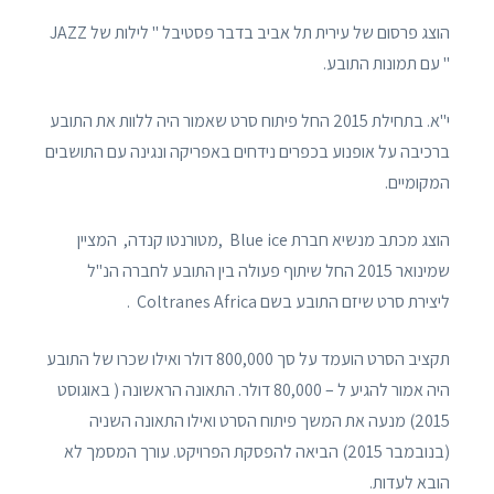
הוצג פרסום של עירית תל אביב בדבר פסטיבל " לילות של JAZZ
" עם תמונות התובע.
י"א. בתחילת 2015 החל פיתוח סרט שאמור היה ללוות את התובע
ברכיבה על אופנוע בכפרים נידחים באפריקה ונגינה עם התושבים
המקומיים.
הוצג מכתב מנשיא חברת Blue ice ,מטורנטו קנדה, המציין
שמינואר 2015 החל שיתוף פעולה בין התובע לחברה הנ"ל
ליצירת סרט שיזם התובע בשם Coltranes Africa .
תקציב הסרט הועמד על סך 800,000 דולר ואילו שכרו של התובע
היה אמור להגיע ל – 80,000 דולר. התאונה הראשונה ( באוגוסט
2015) מנעה את המשך פיתוח הסרט ואילו התאונה השניה
(בנובמבר 2015) הביאה להפסקת הפרויקט. עורך המסמך לא
הובא לעדות.