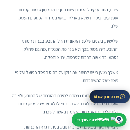
שנית, התובע קיבל הטבות שוות כסף כמו מימון טיסות, קסדות,
אופנועים, וגיטרות שלא באו לידי ביטוי במחזור הכספים העסקי
שלו.
שלישית, בשנים שלפני התאונות החל התובע בבניית המותג
והתובע היה עסוק בכך ולא בגריפת הכנסות ,מה גם שחלקן
נטמעו בהוצאות הרבות לפרסום, יח"צ והפקה.
משכך נטען כי יש לחשב את נזקו על בסיס הפסד בפועל ועל פי
פוטנציאל ההשתכרות.
מנגד ראינו שהנתבעת נצמדת למידת ההוכחה של התובע ולאורה
צרו פתרון עם AI
טוענת כי ההפסד לעבר לא הוכח ואילו לעתיד יש לפסוק סכום
גלובאלי נוכח העמימות הקיימת באשר לשכרו.
פניה ישירה לעורך דין
מצאתי הגיון רב בטענות ב"כ התובע בניתוח גרף ההכנסות