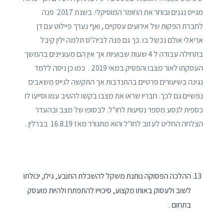
מגייס נגנים ובוחר את החומר המוסיקלי. בשנת 2017 פנה
לחברת הפקות של אירועים עסקיים , ואף נערך פיילוט עם דן
אריאלי אולם נכשל בו .כך גם פנה לביה"ס תלמה ילין קיבל
בתחילה עבודה ל 4 שעות שבועיות אך אין הם מעוניינים בהמשך
העסקתו לאור מצבו והפסיק במאי 2019 . כמו כן ניסה ללמד
נגינה בשיעורים פרטיים בהתנדבות אך התקשה לגייס משאבים
נפשיים גם לכך. חבריו שראו את מצבו בקשו להטיב עמו וסייעו לו
כספית לנסע מספר נסיעות לחו"ל. לבסופו של מצב ובהעדר
הצלחה החליט לעזוב לחו"ל והוא מתגורר מאז 16.8.19 בברלין .
ההלכה הפסוקה נותנת משקל להשכלת התובע, גילו, יכולתו
לשוב ולעסוק באותו מקצוע, סיכוייו להתפתח ולהיות מועסק
בתחום .