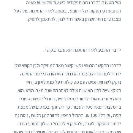
מול הטענה בדבר נכות תפקודית בשיעור של 60% טענה
הנתבעת כי תפקודו של התובע , במומו, לאחר התאונות עולה על
מצבו טרם התרחשותן באשר חזר לנגן , להתאמן ולהפיק.
לדברי התובע לאחר התאונה הוא עובד בקושי .
לדבריו ההקשר הרגשי נפשי קשור מאד למוזיקה ולכן הקושי שלו
לחזור למה שהיה בעבר הוא גדול. הוא הודה כי לפני התאונה
נזקק לשיחות תמיכה עם פסיכולוגית על מנת לאזן בין חייו
המקצועיים לחייו האישיים אולם לאחר התאונה מצבו הורע. הוא
ניסה אחרי התאונה לחזור למסלול חייו , התחיל לעשות ספורט
בהמלצת רופאיו וניסה לעבוד . כך השתתף בפרסום של מכונת
קפה , וקיבל 1000 ₪. התחיל בניסיון לחזור לנגן כל יום , ניסה גם
לכתוב מוסיקה, לעבד, ולהפיק אולם נחל כישלון. התובע הודה
ששימש כמנהל אומנותי בפסטיבלי ג'ז בחולון וירושלים תוך שהוא