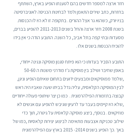
חזר ארצה למספר חדשים בהם לטענתו הופיע בארץ, השתתף
בחזרות, כתב שירים התאמן ולמד לבחינות הכניסה לאוניברסיטה
בניו יורק, כשהוא גר אצל ההורים . בתקופה זו לא היו לו הכנסות.
בשנת 2008 חזר ארצה והחל בשנים 2011-2013 להופיע בברים,
מסעדות ובתי קפה בתל אביב, כל השנה. התובע הודה כי אין בידו
להוכיח הכנסות בשנים אלו .
התובע הסביר בעדותו כי הוא פיתח סגנון מוסיקה ונגינה ייחודי,
באופן שחיבר ושילב בין מוסיקת ג'ז מודרני משנות ה 50-60
,שלמד ממוסיקאים ומבצעים ידועים בתחום שאיתם הופיע וניגן,
לבין המוסיקה הקלאסית, עליה גדל בביתו שעה שאביו היה ראש
קבוצה בתזמורת הפילהרמונית . כמו כן יצר שיתופי פעולה ייחודיים
,שלא היו קיימים בעבר עד לרעיון שגיבש להופיע עם אנשים לא
מוזיקאים . בנוסף, ביצע מוסיקה קלאסית על גיטרה, תוך כדי
שילוב טכניקת אצבעות מתאימה לביצוע יצירות קלאסיות ,כמו של
באך .כך הופיע בשנים 2014- 2015 בארץ עם הפילהרמונית