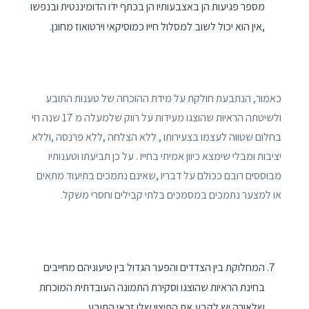
מספר פגיעות הן באצבעותיו הן בכתף ידו הדומיננטית ובנפשו
,אין הוא יכול לשוב למסלול חייו כמוסיקאי וירטואוז מחונן.
כאמור, הנתבעת חולקת על מידת ההוכחה של טענות התובע
ולשיטתה הראיות שהוצגו מעידות על רווק שלמעלה מ 17 שנה חי
בחלום שטווה לעצמו בצעירותו , ללא הצלחה ,ללא פרנסה ,וללא
יציבות ומבלי שימצא כיוון אמיתי בחייו . על כן תביעתו וטענותיו
מבוססים רובם ככולם על דבריו ,שאינם נתמכים בתיעוד מתאים
או למצער נתמכים במסמכים בלתי קבילים וחסרי משקל.
המחלוקת בין הצדדים והפער הגדול בין טיעוניהם מחייבים
בחינת הראיות שהוצגו וסקירת התמונה העובדתית המוכחת
שלאורה יש לקבע את הפיצוי שלו זכאי התובע.