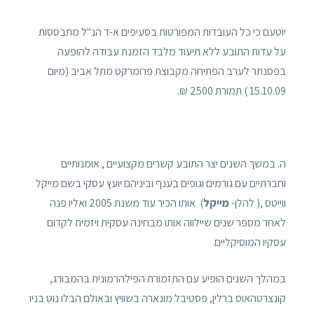
יוטעם כי כל העובדות המפורטות בסעיפים א-ד הנ"ל מתבססות
על עדות התובע ללא תיעוד מלבד הזמנת עבודה להופעה
בפסנתר לערב הפתיחה מקבוצת פרומרקט מתל אביב (מיום
15.10.09 ) תמורת 2500 ₪.
ה. במשך השנים יצר התובע קשרים מקצועיים , אומנותיים
וחברתיים עם גורמים וגופים בענף וביניהם יועץ עסקי בשם מייקל
ווייטס ,( להלן-
מייקל
) אותו הכיר עוד משנת 2005 ואליו פנה
לאחר מספר שנים שיילווה אותו מבחינה עסקית ויזמית לקדום
עסקיו המוסיקליים.
במהלך השנים הופיע עם התזמורת הפילהרמונית בהמבורג,
קונצרטהאוס ברלין, פסטיבל מונארה בשוויץ ובאולם הבלו נוט בניו