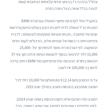
ובחו"ל בהרכבי ג'ז בביצוע יצירות קלאסיות הנחשבות קשות
לנגינה בכלל ועשה כן על גיטרה בפרט.
במקביל החל לקדם את שיתוף הפעולה עם חברת BMW .
התכנית הנ"ל משולה לדידו לתכנית הזנק בעולם ההייטק ונדרשות
שנים של מחשבה , תכניות ומציאת משקיעים להגשמתה. לדבריו
ציפייתו הייתה כי בטווח של שנתיים שלש , היו יכולים לקצור פירות
ההשקעה. לפי הערכתו היה אמור להרוויח סך של 25,000-
15,000 דולר להרצאה בנוסף להוצאות הטיסה והלנה תוך צפי ל3
הרצאות בחודש. ההכנסה שלו מהפרויקט מול BMW הייתה צריכה
להיות בכ 200,000 יורו לשנה.
על פי ההסכם מיום 9.12.14 צוין תשלום של 20,000 דולר לכל
הופעה שתתבצע בנוכחות התובע במהלך שנת 2015 .
התובע הודה שהגם שלא נזקפו הכנסות באותה שנה( 2014)
,לימד תלמידים באופן פרטי לסירוגין, ואף הופיע בחתונה ,הכל