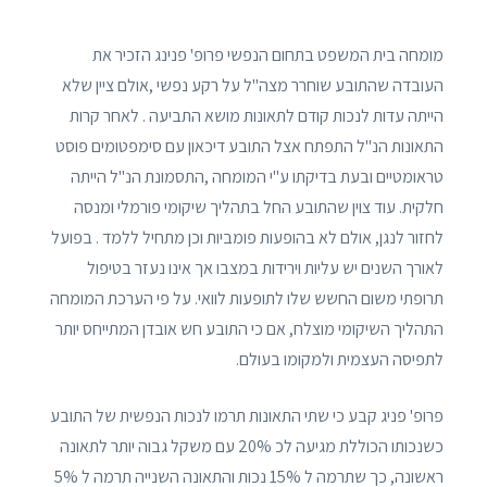
מומחה בית המשפט בתחום הנפשי פרופ' פנינג הזכיר את
העובדה שהתובע שוחרר מצה"ל על רקע נפשי ,אולם ציין שלא
הייתה עדות לנכות קודם לתאונות מושא התביעה . לאחר קרות
התאונות הנ"ל התפתח אצל התובע דיכאון עם סימפטומים פוסט
טראומטיים ובעת בדיקתו ע"י המומחה ,התסמונת הנ"ל הייתה
חלקית. עוד צוין שהתובע החל בתהליך שיקומי פורמלי ומנסה
לחזור לנגן, אולם לא בהופעות פומביות וכן מתחיל ללמד . בפועל
לאורך השנים יש עליות וירידות במצבו אך אינו נעזר בטיפול
תרופתי משום החשש שלו לתופעות לוואי. על פי הערכת המומחה
התהליך השיקומי מוצלח, אם כי התובע חש אובדן המתייחס יותר
לתפיסה העצמית ולמקומו בעולם.
פרופ' פניג קבע כי שתי התאונות תרמו לנכות הנפשית של התובע
כשנכותו הכוללת מגיעה לכ 20% עם משקל גבוה יותר לתאונה
ראשונה, כך שתרמה ל 15% נכות והתאונה השנייה תרמה ל 5%