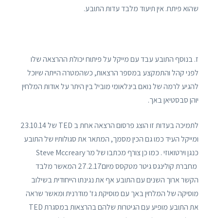
שהוא פיתח. אין תיעוד מלבד עדות התובע.
ז. בנוסף התובע עבד עם מייקל על פיתוח יכולת ההרצאה שלו
לפני קהל והתמקצע במספר הרצאות, כשהמטרה הייתה שיוכל
להגיע לרמה של נואם בינלאומי מוביל בין היתר על אודות המלחין
יוהן סבסטיאן באך.
לתמיכה בעדות זו הוצג פרסום הרצאה אחת ב TED של 23.10.14
ומייקל העיד כמו גם הכין מסמך, המתאר את סגולותיו של התובע
כנגן וירטואוזי . כמו כן צורף מכתבו של מר Steve Mccreary
מחברת קולינגס גיטר מטקסס מיום27.2.17 המאשר מלבד
הקשר ארוך השנים עם התובע אף את נגינתו הייחודית בשילוב
מוסיקה של המלחין באך עם מוסיקת גז' מודרנית ומאשר שראה
את התובע מופיע עם הגיטרות שלהם בהרצאות במסגרת TED