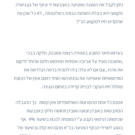
ניתן לקבל את הטענה שפגיעה באצבעות יד וכתף של נגן גיטרה
מקצועי היא בעלת השפעה גבוהה כשלעצמה , לא כל שכן עת
שהקדיש חייו למקצוע הנ"ל.
בעדותו תיאר התובע באמירה רצופה ומובנת, חלקה בבכי
,שתוכנה מעיד על אכזבה אמיתית ממימוש חלום שהחל לרקום
את אדניו , וגם אם לא עלה בידו להוכיח ברמה הנדרשת את
הווירטואוזיות שאפיינה את נגינתו הוא הותיר רושם אמין של הכוונת
מסלול חייו העקבי לבניית קריירה בתחום הנגינה .
אמנם כל אחת מהפגיעות האורתופדיות אינן קשות . כך ההגבלה
המתבטאת באובדן תנועה ואובדן תחושה חלקי באצבעות
שכימותה הרפואי נקבע ע"י המומחה לנכות בשיעור 4% .אף
בנוגע לשרירי הכתף הפגיעה בכ"א מהם היא קלה ובשיעור של