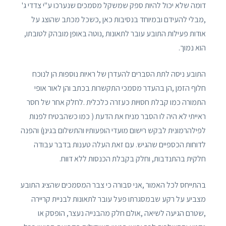
דומה שלא יכול להיות ספק שמשקל מסמכים שנערכו ע"י צדדי ג'
,מבלי להעידם ובמיוחד בנסיבות כאן ,כשכל מכתב שהוצג על
אודות פעילות התובע עובר לתאונות ,נוטה באופן מובהק לטובתו,
הוא נמוך.
התובע ניסה לתת הסברים להעדרן של ראיות נוספות הן לנוכח
חלוף הזמן ,הן בהעדר מסמכי התקשרות בכתב והן לאור אופי
התמורה כמו קבלת חסויות כעזרה כלכלית .לחלק אחר של חסר
ראייתי לא היה לו הסבר מניח את הדעת ( כמו כשהבטיח לפנות
לפילהרמונית לבקש רישום מועדי הופעותיו והתשלום בגינן) והפנה
לדוחות הכספיים שהגיש. עם זאת העלה טענות בדבר עבודה
חלקית בהתנדבות, וחלק בקבלת הכנסות ללא דווח.
בהתייחס לכל האמור ,אני סבורה כי צבר המסמכים שהציג התובע
מצביע על רקע שבמסגרתו פעל עובר לתאונות לבניית קריירה
,שטרם הגיעה לשיאה ,אולם חלק מהבנייה נעצר, הופסק או