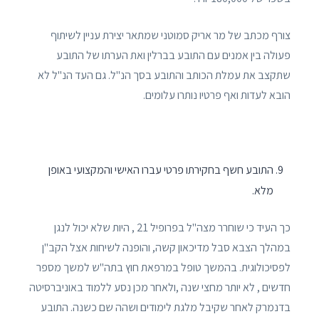
צורף מכתב של מר אריק סמוטני שמתאר יצירת עניין לשיתוף
פעולה בין אמנים עם התובע בברלין ואת הערתו של התובע
שתקצב את עמלת הכותב והתובע בסך הנ"ל. גם העד הנ"ל לא
הובא לעדות ואף פרטיו נותרו עלומים.
התובע חשף בחקירתו פרטי עברו האישי והמקצועי באופן
מלא.
כך העיד כי שוחרר מצה"ל בפרופיל 21 , היות שלא יכול לנגן
במהלך הצבא סבל מדיכאון קשה, והופנה לשיחות אצל הקב"ן
לפסיכולוגית. בהמשך טופל במרפאת חוץ בתה"ש למשך מספר
חדשים , לא יותר מחצי שנה ,ולאחר מכן נסע ללמוד באוניברסיטה
בדנמרק לאחר שקיבל מלגת לימודים ושהה שם כשנה. התובע