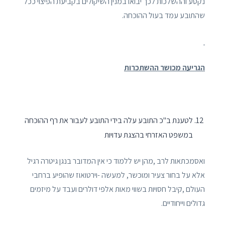
נקטע וההשלכות לכך יבואו במנין השיקולים בקביעת הפיצוי ככל
שהתובע עמד בעול ההוכחה.
הגריעה מכושר ההשתכרות
לטענת ב"כ התובע עלה בידי התובע לעבור את רף ההוכחה
במשפט האזרחי בהצגת עדויות
ואסמכתאות לרב ,מהן יש ללמוד כי אין המדובר בנגן גיטרה רגיל
אלא על בחור צעיר ומוכשר, למעשה -וירטואוז שהופיע ברחבי
העולם ,קיבל חסויות בשווי מאות אלפי דולרים ועבד על מיזמים
גדולים וייחודיים.