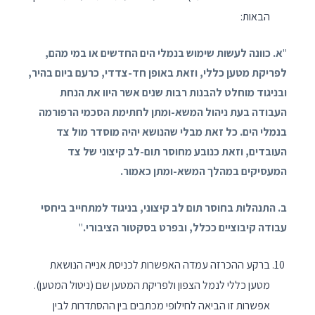
הבאות:
"
א. כוונה לעשות שימוש בנמלי הים החדשים או במי מהם,
לפריקת מטען כללי, וזאת באופן חד-צדדי, כרעם ביום בהיר,
ובניגוד מוחלט להבנות רבות שנים אשר היוו את הנחת
העבודה בעת ניהול המשא-ומתן לחתימת הסכמי הרפורמה
בנמלי הים. כל זאת מבלי שהנושא יהיה מוסדר מול צד
העובדים, וזאת כנובע מחוסר תום-לב קיצוני של צד
המעסיקים במהלך המשא-ומתן כאמור.
ב. התנהלות בחוסר תום לב קיצוני, בניגוד למתחייב ביחסי
עבודה קיבוציים ככלל, ובפרט בסקטור הציבורי.
"
ברקע ההכרזה עמדה האפשרות לכניסת אנייה הנושאת
מטען כללי לנמל הצפון ולפריקת המטען שם (ניטול המטען).
אפשרות זו הביאה לחילופי מכתבים בין ההסתדרות לבין