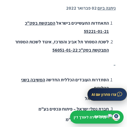
ניתנה ביום
02 פברואר 2022
התאחדות התעשיינים בישראל
המבקשת בסק"כ
55221-01-21
לשכת המסחר תל אביב והמרכז, איגוד לשכות המסחר
המבקשת בסק"כ 56051-01-22
–
הסתדרות העובדים הכללית החדשה
המשיבה בשני
ההליכים
צרו פתרון עם AI
מדינת ישראל
חברת נמלי ישראל – פיתוח ונכסים בע"מ
פניה ישירה לעורך דין
חברת נמל אשדוד בע"מ