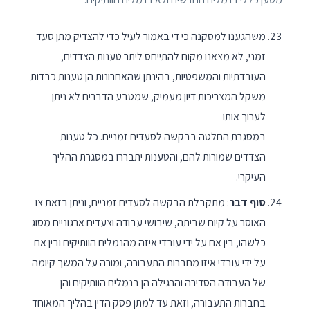
משהגענו למסקנה כי די באמור לעיל כדי להצדיק מתן סעד
זמני, לא מצאנו מקום להתייחס ליתר טענות הצדדים,
העובדתיות והמשפטיות, בהינתן שהאחרונות הן טענות כבדות
משקל המצריכות דיון מעמיק, שמטבע הדברים לא ניתן
לערוך אותו
במסגרת החלטה בבקשה לסעדים זמניים. כל טענות
הצדדים שמורות להם, והטענות יתבררו במסגרת ההליך
העיקרי.
סוף דבר
: מתקבלת הבקשה לסעדים זמניים, וניתן בזאת צו
האוסר על קיום שביתה, שיבושי עבודה וצעדים ארגוניים מסוג
כלשהו, בין אם על ידי עובדי איזה מהנמלים הוותיקים ובין אם
על ידי עובדי איזו מחברות התעבורה, ומורה על המשך קיומה
של העבודה הסדירה והרגילה הן בנמלים הוותיקים והן
בחברות התעבורה, וזאת עד למתן פסק הדין בהליך המאוחד