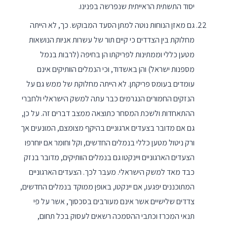
יסוד התשתית הראייתית שנפרשה בפנינו.
גם מאזן הנוחות נוטה למתן הסעד המבוקש. כך, לא הייתה
מחלוקת בין הצדדים כי קיים תור של עשרות אניות הנושאות
מטען כללי וממתינות לפריקתו הן בחיפה (לרבות בנמל
מספנות ישראל) והן באשדוד, וכי הנמלים הוותיקים אינם
עומדים בעומס פריקתן. לא הייתה מחלוקת של ממש גם על
הנזקים החמורים הנגרמים כבר עתה למשק הישראלי ולחברי
ההתאחדות ולשכת המסחר כתוצאה ממצב דברים זה. על כן,
גם אם מדובר בצעדים ארגוניים בהיקף מצומצם, המונעים אך
ורק ניטול מטען כללי בנמלים החדשים, וקל וחומר אם יוחרפו
הצעדים הארגוניים ויינקטו גם בנמלים הוותיקים, מדובר בנזק
כבד מאד למשק הישראלי. מעבר לכך. הצעדים הארגוניים
המתוכננים יפגעו, אם יינקטו, באופן ממוקד בנמלים החדשים,
צדדים שלישיים אשר אינם מעורבים בסכסוך, אשר על פי
תנאי המכרז וכתבי ההסמכה רשאים לעסוק בכל תחום,