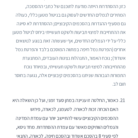
כזו; ההסתדרות הייתה מודעת לתוכנם של כתבי ההסמכה,
המתירים לנמלים החדשים לעסוק גם בניטול מטען כללי, כעולה
גם מסעיף ההגדרות בהסכמים הקיבוציים; ההסתדרות לא סייגה
את ההתחייבות למיצוי תביעות ולשקט תעשייתי ביחס לניטול מטען
כללי על ידי הנמלים החדשים, אף שעשתה זאת בנוגע לנושאים
אחרים (הפרטת נמל חיפה במתווה המוסכם בלבד והפרטת נמל
אשדוד); נוכח האמור, התנהלות נציגות העובדים, המתנערת
מהתחייבותה למיצוי תביעות ולשקט תעשייתי, ובמיוחד נוכח
התמורות הגבוהות שניתנו בהסכמים קיבוציים אלה, נגועה בחוסר
תום לב.
כאמור, החלטה זו עניינה במתן סעד זמני, ועל כן השאלה היא
האם הוכחה זכות לכאורה. לטעמנו, לכאורה, פירוש
ההסכמים הקיבוציים עשוי להתיישב יותר עם עמדת המדינה
והנמלים הוותיקים מאשר עם עמדת ההסתדרות. מחד גיסא,
לפי סעיף 8 בהסכם אשדוד ובהסכם חיפה, לכאורה, התנאי