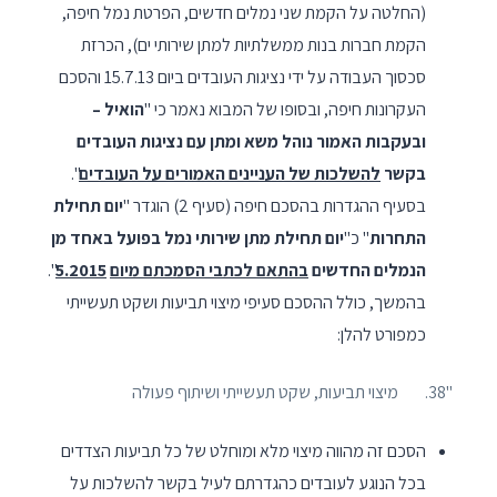
(החלטה על הקמת שני נמלים חדשים, הפרטת נמל חיפה,
הקמת חברות בנות ממשלתיות למתן שירותי ים), הכרזת
סכסוך העבודה על ידי נציגות העובדים ביום 15.7.13 והסכם
העקרונות חיפה, ובסופו של המבוא נאמר כי "
הואיל –
ובעקבות האמור נוהל משא ומתן עם נציגות העובדים
בקשר
להשלכות של העניינים האמורים על העובדים
".
בסעיף ההגדרות בהסכם חיפה (סעיף 2) הוגדר "
יום תחילת
התחרות
" כ"
יום תחילת מתן שירותי נמל בפועל באחד מן
הנמלים החדשים
בהתאם לכתבי הסמכתם מיום
5.2015
".
בהמשך, כולל ההסכם סעיפי מיצוי תביעות ושקט תעשייתי
כמפורט להלן:
"38. מיצוי תביעות, שקט תעשייתי ושיתוף פעולה
הסכם זה מהווה מיצוי מלא ומוחלט של כל תביעות הצדדים
בכל הנוגע לעובדים כהגדרתם לעיל בקשר להשלכות על