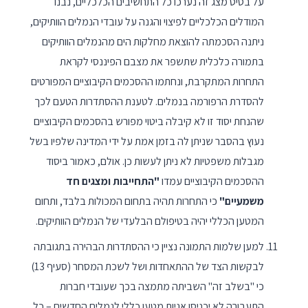
על בסיס מצג זה נערכו כל התחשיבים הכלכליים, נבנו
המודלים הכלכליים לפיצוי והגנה על עובדי הנמלים הוותיקים,
ניתנה הסכמתה להוצאת מחלקות הים מהנמלים הוותיקים
בתמורה כלכלית שתשפר את מצבם הפיננסי לקראת
התחרות המתקרבת, ונחתמו ההסכמים הקיבוציים המפורטים
להסדרת הרפורמה בנמלים. לטענת ההסתדרות הטעם לכך
שהנחת יסוד זו לא קיבלה ביטוי מפורש בהסכמים הקיבוציים
נעוץ בהסבר שניתן לה בזמן אמת על ידי המדינה שלפיו בשל
מגבלות משפטיות לא ניתן לעשות כן. אולם, כאמור ביסוד
ההסכמים הקיבוציים עמדו
"התחייבות ומצגים חד
משמעיים"
כי התחרות תהיה בתחום המכולות בלבד, ותחום
המטען הכללי יהיה בטיפולם הבלעדי של הנמלים הוותיקים.
למען שלמות התמונה נציין כי ההסתדרות הבהירה בתגובתה
לבקשות הצד של ההתאחדות ושל לשכת המסחר (סעיף 13)
כי "בשלב זה" השביתה מתמצה בכך שעובדי חברות
התעבורה לא יכניסו אניות מטען כללי לנמלים החדשים – כל