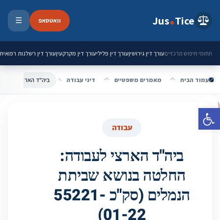
ילוג לתוכן
Jus
Tice
וואטסאפ
☰
פתיחת 
עורך דין גירושין
עורך דין פלילי
עורך דין מקרקעין
עורך דין רשלנות רפואית
תחומי חיפוש מרכזיים
עמוד הבית
מאמרים משפטיים
דיני עבודה
פתח סרגל נגישות
עבודה
ביה"ד הארצי לעבודה:
החלטה בנושא שביתת
הנמלים (סק"כ 55221-
01-22)