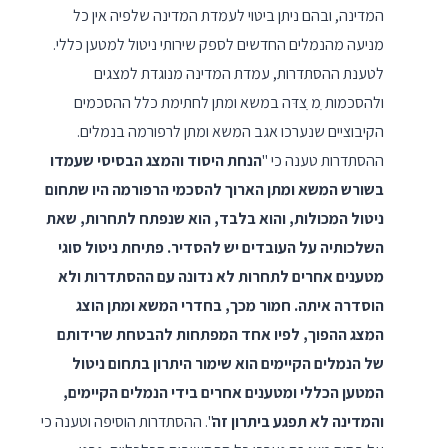
המדינה, ובהם ניתן ביטוי לעמדת המדינה שלפיה אין כל
מניעה מהנמלים החדשים לספק שירותי ניטול למטען כללי.
לטענת ההסתדרות, עמדת המדינה מנוגדת למצגים
ולהסכמות ִמ ִצדּה במשא ומתן לחתימת כלל ההסכמים
הקיבוציים שנערכו אגב המשא ומתן לרפורמה בנמלים.
ההסתדרות טענה כי "
הנחת היסוד והמצג הבסיסי שעמדו
בשורש המשא ומתן הארוך להסכמי הרפורמה היו שתחום
ניטול המכולות, והוא בלבד, הוא שנפתח לתחרות, שאת
השלכותיה על העובדים יש להסדיר. פתיחת ניטול סוגי
מטענים אחרים לתחרות לא נדונה עם ההסתדרות ולא
הוסדרה איתה. חמור מכך, בחדרי המשא ומתן הוצג
המצג ההפוך, לפיו אחד המפתחות להבטחת שרידותם
של הנמלים הקיימים הוא שימור היתרון בתחום ניטול
המטען הכללי ומטענים אחרים בידי הנמלים הקיימים,
והמדינה לא תפגע ביתרון זה
". ההסתדרות הוסיפה וטענה כי