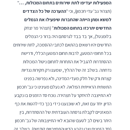
המפעילות יעדיפו לתת שירותים בתחום המכולות, …
"
(תצהיר גב' עדי חכמון), וכי "
ההערכה של כל הצדדים
למשא ומתן הייתה שהחברות שיפעילו את הנמלים
החדשים יתרכזו בתחום המכולות
" (תצהיר מר יצחק
בלומנטל), אך בד בבד לגרסתם היה ברור כי הנמלים
החדשים יהיו רשאים בהתאם לכתבי ההסמכה, לתת שירותים
בכל תחומי המטען, לרבות תחום המטען הכללי, ודרישת
ההסתדרות להגביל את התחרות לתחום ניטול המכולות
נדחתה. בשלב זה של ההליך, שמענו רק חקירות נגדיות
קצרות ורק של חלק מעדי המדינה, ולא נפרשה בפנינו
התשתית הראייתית המלאה. לא נעלם מעינינו כי גב' חכמון
לא התייצבה להיחקר על תצהירה. נוכח סד הזמנים בו נקבע
הדיון. יחד עם זאת, לא שוכנענו כי די בכך כדי להטות את כף
המאזניים לקבלת גרסתה העובדתית של ההסתדרות, בין
היתר בשים לב לטעם שהובא לאי התייצבותה של גב' חכמון
(סד הזמנים שבו נקבע הדיון והתחייבויות קודמות). בשלב זה,