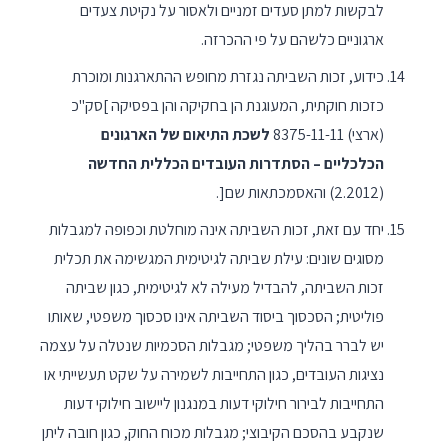
לבקשות למתן סעדים זמניים ולאסור על נקיטת צעדים
ארגוניים כלשהם על פי ההכרזה.
כידוע, זכות השביתה נגזרת מחופש ההתארגנות ומוכרת
כזכות חוקתית, המעוגנת הן בחקיקה והן בפסיקה ]סק"כ
(ארצי) 8375-11-11
לשכת התיאום של הארגונים
הכלכליים – הסתדרות העובדים הכללית החדשה
(2.2012) והאסמכתאות שם[.
יחד עם זאת, זכות השביתה אינה מוחלטת וכפופה למגבלות
מסוגים שונים: עילת שביתה לגיטימית המגשימה את תכלית
זכות השביתה, להבדיל מעילה לא לגיטימית, כגון שביתה
פוליטית; הסכסוך ביסוד השביתה אינו סכסוך משפטי, שאותו
יש לברר בהליך משפטי; מגבלות הסכמיות שנטלה על עצמה
נציגות העובדים, כגון התחייבות לשמירה על שקט תעשייתי או
התחייבות לבירור חילוקי דעות במנגנון ליישוב חילוקי דעות
שנקבע בהסכם הקיבוצי; מגבלות מכוח החוק, כגון חובה ליתן