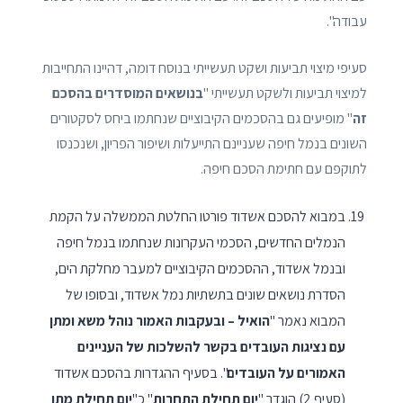
עבודה".
סעיפי מיצוי תביעות ושקט תעשייתי בנוסח דומה, דהיינו התחייבות
למיצוי תביעות ולשקט תעשייתי "
בנושאים המוסדרים בהסכם
זה
" מופיעים גם בהסכמים הקיבוציים שנחתמו ביחס לסקטורים
השונים בנמל חיפה שעניינם התייעלות ושיפור הפריון, ושנכנסו
לתוקפם עם חתימת הסכם חיפה.
במבוא להסכם אשדוד פורטו החלטת הממשלה על הקמת
הנמלים החדשים, הסכמי העקרונות שנחתמו בנמל חיפה
ובנמל אשדוד, ההסכמים הקיבוציים למעבר מחלקת הים,
הסדרת נושאים שונים בתשתיות נמל אשדוד, ובסופו של
המבוא נאמר "
הואיל – ובעקבות האמור נוהל משא ומתן
עם נציגות העובדים בקשר להשלכות של העניינים
האמורים על העובדים
". בסעיף ההגדרות בהסכם אשדוד
(סעיף 2) הוגדר "
יום תחילת התחרות
" כ"
יום תחילת מתן