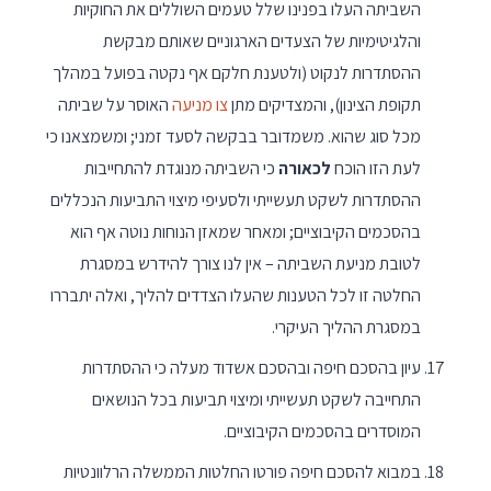
השביתה העלו בפנינו שלל טעמים השוללים את החוקיות
והלגיטימיות של הצעדים הארגוניים שאותם מבקשת
ההסתדרות לנקוט (ולטענת חלקם אף נקטה בפועל במהלך
תקופת הצינון), והמצדיקים מתן
צו מניעה
האוסר על שביתה
מכל סוג שהוא. משמדובר בבקשה לסעד זמני; ומשמצאנו כי
לעת הזו הוכח
לכאורה
כי השביתה מנוגדת להתחייבות
ההסתדרות לשקט תעשייתי ולסעיפי מיצוי התביעות הנכללים
בהסכמים הקיבוציים; ומאחר שמאזן הנוחות נוטה אף הוא
לטובת מניעת השביתה – אין לנו צורך להידרש במסגרת
החלטה זו לכל הטענות שהעלו הצדדים להליך, ואלה יתבררו
במסגרת ההליך העיקרי.
עיון בהסכם חיפה ובהסכם אשדוד מעלה כי ההסתדרות
התחייבה לשקט תעשייתי ומיצוי תביעות בכל הנושאים
המוסדרים בהסכמים הקיבוציים.
במבוא להסכם חיפה פורטו החלטות הממשלה הרלוונטיות