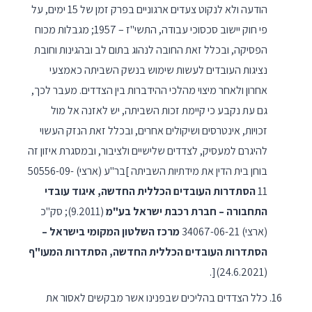
הודעה ולא לנקוט צעדים ארגוניים בפרק זמן של 15 ימים, על
פי חוק יישוב סכסוכי עבודה, התשי"ז – 1957; מגבלות מכוח
הפסיקה, ובכלל זאת החובה לנהוג בתום לב ובהגינות וחובת
נציגות העובדים לעשות שימוש בנשק השביתה כאמצעי
אחרון ולאחר מיצוי מהלכי ההידברות בין הצדדים. מעבר לכך,
גם עת נקבע כי קיימת זכות השביתה, יש לאזנה אל מול
זכויות, אינטרסים ושיקולים אחרים, ובכלל זאת הנזק העשוי
להיגרם למעסיק, לצדדים שלישיים ולציבור, ובמסגרת איזון זה
בוחן בית הדין את מידתיות השביתה ]בר"ע (ארצי) 50556-09-
11
הסתדרות העובדים הכללית החדשה, איגוד עובדי
התחבורה – חברת רכבת ישראל בע"מ
(9.2011); סק"כ
(ארצי) 34067-06-21
מרכז השלטון המקומי בישראל –
הסתדרות העובדים הכללית החדשה, הסתדרות המעו"ף
(24.6.2021)[.
כלל הצדדים בהליכים שבפנינו אשר מבקשים לאסור את