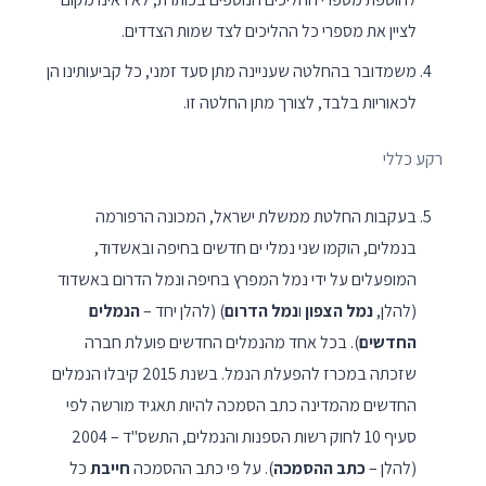
לציין את מספרי כל ההליכים לצד שמות הצדדים.
משמדובר בהחלטה שעניינה מתן סעד זמני, כל קביעותינו הן
לכאוריות בלבד, לצורך מתן החלטה זו.
רקע כללי
בעקבות החלטת ממשלת ישראל, המכונה הרפורמה
בנמלים, הוקמו שני נמלי ים חדשים בחיפה ובאשדוד,
המופעלים על ידי נמל המפרץ בחיפה ונמל הדרום באשדוד
(להלן,
נמל הצפון
ו
נמל הדרום
) (להלן יחד –
הנמלים
החדשים
). בכל אחד מהנמלים החדשים פועלת חברה
שזכתה במכרז להפעלת הנמל. בשנת 2015 קיבלו הנמלים
החדשים מהמדינה כתב הסמכה להיות תאגיד מורשה לפי
סעיף 10 לחוק רשות הספנות והנמלים, התשס"ד – 2004
(להלן –
כתב ההסמכה
). על פי כתב ההסמכה
חייבת
כל