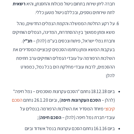
חברה ליתן שירות בתחום ניטול מכולות והחסנתן, והיא
רשאית
לתת שירותים נוספים, ובכללם ניטול מטען כללי.
על רקע החלטת הממשלה והקמת הנמלים החדשים, נוהל
משא ומתן ממושך בין ההסתדרות, המדינה, הנמלים הוותיקים
וחברת נמלי ישראל, פיתוח ונכסים בע"מ (להלן –
חנ"י
).
בעקבות המשא ומתן נחתמו הסכמים קיבוציים המסדירים את
השלכות הרפורמה על עובדי הנמלים הוותיקים ערב חתימת
ההסכמים, לרבות עובדי מחלקת הים בכל נמל, כמפורט
להלן:
ביום 18.12.18 נחתם "הסכם עקרונות מוסכמים – נמל חיפה"
(להלן –
הסכם העקרונות חיפה
), וביום 26.1.20 נחתם
הסכם
קיבוצי
מיוחד המסדיר את השלכות הרפורמה בנמלים על
עובדי חברת נמל חיפה (להלן –
הסכם חיפה
);
ביום 16.1.16 נחתם הסכם עקרונות בנמל אשדוד וביום