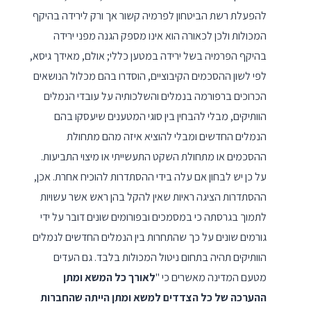
להפעלת רשת הביטחון לפרמיה קשור אך ורק לירידה בהיקף
המכולות ולכן לכאורה הוא אינו מספק הגנה מפני ירידה
בהיקף הפרמיה בשל ירידה במטען כללי; אולם, מאידך גיסא,
לפי לשון ההסכמים הקיבוציים, הוסדרו בהם מכלול הנושאים
הכרוכים ברפורמה בנמלים והשלכותיה על עובדי הנמלים
הוותיקים, מבלי להבחין בין סוגי המטענים שיעסקו בהם
הנמלים החדשים ומבלי להוציא איזה מהם מתחולת
ההסכמים או מתחולת השקט התעשייתי או מיצוי התביעות.
על כן יש לבחון אם עלה בידי ההסתדרות להוכיח אחרת. אכן,
ההסתדרות הציגה ראיות שאין להקל בהן ראש אשר עשויות
לתמוך בגרסתה כי במסמכים ובפורומים שונים דובר על ידי
גורמים שונים על כך שהתחרות בין הנמלים החדשים לנמלים
הוותיקים תהיה בתחום ניטול המכולות בלבד. גם העדים
מטעם המדינה מאשרים כי "
לאורך כל המשא ומתן
ההערכה של כל הצדדים למשא ומתן הייתה שהחברות