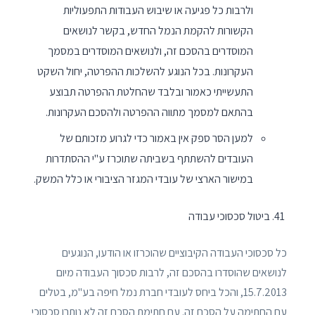
ולרבות כל פגיעה או שיבוש העבודות התפעוליות
הקשורות להקמת הנמל החדש, בקשר לנושאים
המוסדרים בהסכם זה, ולנושאים המוסדרים במסמך
העקרונות. בכל הנוגע להשלכות ההפרטה, יחול השקט
התעשייתי כאמור ובלבד שהחלטת ההפרטה תבוצע
בהתאם למסמך מתווה ההפרטה ולהסכם העקרונות.
למען הסר ספק אין באמור כדי לגרוע מזכותם של
העובדים להשתתף בשביתה שתוכרז ע"י ההסתדרות
במישור הארצי של עובדי המגזר הציבורי או כלל המשק.
ביטול סכסוכי עבודה
כל סכסוכי העבודה הקיבוציים שהוכרזו או הודעו, הנוגעים
לנושאים שהוסדרו בהסכם זה, לרבות סכסוך העבודה מיום
15.7.2013, והכל ביחס לעובדי חברת נמל חיפה בע"מ, בטלים
עם החתימה על הסכם זה. עם חתימת הסכם זה לא נותרו סכסוכי