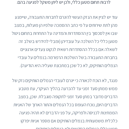
לרבות תחום מטען כללי, ולכן יש ליתן משקל לפגיעה בהם.
עוד יש לציין את הנזק העשוי להיגרם לחברות התעבורה, שיימנע
מהן לתת שירותים על פי כתב ההסמכה שלפיו הן פועלות, במצב
שבו אין לסכסוך בין ההסתדרות והמדינה על התחרות בתחום ניטול
מטען כללי כל השלכה על עובדיהן (ומבלי להידרש בשלב זה
לשאלה אם בכלל ההסתדרות רשאית לנקוט צעדים ארגוניים
בחברות התעבורה בשל השלכות הרפורמה בנמלים על עובדי
הנמלים הוותיקים, לא כל שכן במתכונת שעליה היא הודיעה).
מנגד, לא הוכח לכאורה כי ייגרם לעובדי הנמלים הוותיקים נזק של
ממש ממתן סעד זמני עד להכרעה בהליך העיקרי, עת מטבע
הדברים מדובר במתן סעד זמני לתקופה מוגבלת. שכן, במצב
הדברים היום, נוכח העומס בכל הנמלים והתור הארוך של האניות
הממתינות לכניסה ולפריקה, על פני הדברים לא תהיה פגיעה
כלכלית משמעותית בנמלים הוותיקים אם מספר אניות יפרקו
מטען כללי בנמלים החדשים ולא בנמלים הוותיקים.