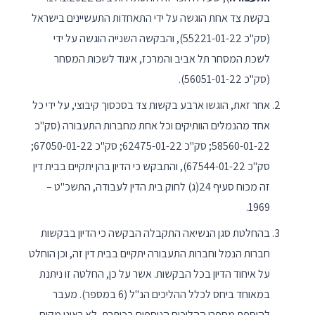
בקשת צד אחת הוגשה על ידי התאחדות התעשיינים בישראל
(סק"כ 55221-01-22), והבקשה השנייה הוגשה על ידי
לשכת המסחר תל אביב והמרכז, איגוד לשכות המסחר
(סק"כ 56051-01-22).
אחר זאת, הוגשו ארבע בקשות צד בסכסוך קיבוצי, על ידי כל
אחד מהנמלים הוותיקים וכל אחת מחברות התעבורה (סק"כ
58560-01-22; סק"כ 62475-01-22; סק"כ 67050-01-22;
סק"כ 67544-01-22), והתבקש כי הדיון בהן יתקיים בבית דין
זה מכוח סעיף 24(ג) לחוק בית הדין לעבודה, התשכ"ט –
1969.
בהחלטת סגן הנשיאה התקבלה הבקשה כי הדיון בבקשות
חברות הנמל וחברות התעבורה יתקיים בבית דין זה, וכן הוחלט
על איחוד הדיון בכל הבקשות. אשר על כן, החלטה זו ניתנת
במאוחד ביחס לכלל ההליכים הנ"ל (6 במספר). מעבר
להוספת מספרי ההליכים הנוספים בכותרת, לא ראינו מקום