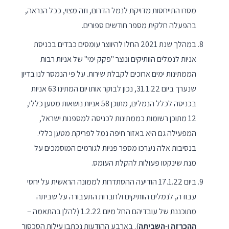
מסרו התייחסות מדויקת לנמל הדרום, וזה מצוי, ככל הנראה,
בהפעלה חלקית מספר חודשים ספורים.
במהלך שנת 2021 החלו להיווצר עומסים כבדים בכניסת
אניות לנמלים הוותיקים ונוצר "פקק ימי" של אניות רבות
הממתינות ימים ארוכים לקבלת שירות. על פי הנמסר לנו בדיון
שנערך ביום 31.1.22, נכון לבוקר אותו יום המתינו 63 אניות
בכניסה לכלל הנמלים, מתוכן 58 אניות נושאות מטען כללי,
12 מתוכן רשומות כממתינות לכניסה למספנות ישראל,
המפעילה גם היא באזור חיפה נמל לפריקת מטען כללי.
בנסיבות אלה נערכו מספר פניות לגורמים המוסמכים על
מנת שינקטו פעולות להקלת העומס.
ביום 17.1.22 הודיעה ההסתדרות לממונה הראשית על יחסי
עבודה, לנמלים הוותיקים ולחברות התעבורה על שביתה
מתוכננת של עובדיהם החל מיום 1.2.22 (להלן בהתאמה –
ההכרזה
ו-
השביתה
). בארבע ההודעות נכתבו עילות הסכסוך