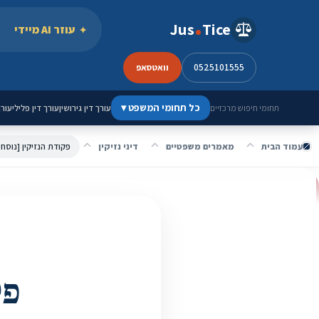
ילוג לתוכן
Jus
Tice
עוזר AI מיידי
0525101555
וואטסאפ
כל תחומי המשפט
▾
עורך דין גירושין
עורך דין פלילי
עורך
תחומי חיפוש מרכזיים
עמוד הבית
מאמרים משפטיים
דיני נזיקין
פקודת הנזיקין [נוסח
פק