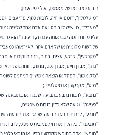
הידוע כאביו או של מאמצו, הכל לפי הענין;
”מיטלטלין“, דומם או חיה, לרבות כסף, פרי עצים וגפנים
”מעביד“, מי שיש לו ביחסיו עם אדם אחר שליטה גמורה
עליו מרות דומה לגבי אותה עבודה, ו”עובד“ הוא מי ש
של רשות מקומית או של אדם אחר, לא יראוהו כמעביד א
”מקרקעין“, קרקע, עצים, בתים, בנינים וקירות או מבנ
”נזק“, אבדן חיים, אבדן נכס, נוחות, רווחה גופנית או 
”נזק ממון“, הפסד או הוצאה ממשיים הניתנים לשומה
”נכס“, מקרקעין או מיטלטלין;
”נתבע“, לרבות נתבע בתביעה־שכנגד או בתובענה־שכ
”פגיעה“, נגיעה שלא כדין בזכות משפטית;
”תובע“, לרבות תובע בתביעה־שכנגד או בתובענה־שכנ
”תובענה“, כל הליך אזרחי לפני בית משפט, לרבות קיזו
”תופש“, אדם התופש מקרקעין כדין, או הזכאי כלפי 