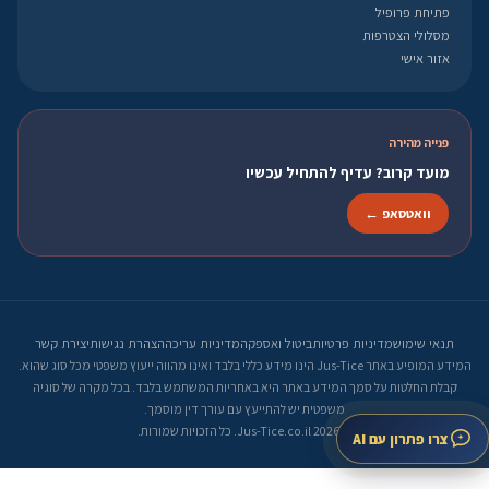
פתיחת פרופיל
מסלולי הצטרפות
אזור אישי
פנייה מהירה
מועד קרוב? עדיף להתחיל עכשיו
וואטסאפ ←
תנאי שימוש
מדיניות פרטיות
ביטול ואספקה
מדיניות עריכה
הצהרת נגישות
יצירת קשר
המידע המופיע באתר Jus-Tice הינו מידע כללי בלבד ואינו מהווה ייעוץ משפטי מכל סוג שהוא.
קבלת החלטות על סמך המידע באתר היא באחריות המשתמש בלבד. בכל מקרה של סוגיה
משפטית יש להתייעץ עם עורך דין מוסמך.
© 2026 Jus-Tice.co.il. כל הזכויות שמורות.
צרו פתרון עם AI