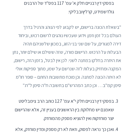
בפסקי דין רבניים חלק א' עמ' 117 בפס"ד של הרבנים
גולדשמידט, קרליץובבליקי:
"בשאלת הכונה ברישום, יש לקבוע לפי הנוהג והרגיל בדרך
העולם בכל זמן וזמן. וידוע שעכשיו נוהגים לרשום רכוש, וביחוד
דירה למגורים, על שם שני בני הזוג, במכוון שלשניהם תהיה
הבעלות על הרכוש. הרישום מורה, שזה ששילם או שילם יותר, נתן
את היתרה בחלקו במתנה לשני. לכן אין לבטל, בזמן הזה, רישום,
המקנה ומחזיק בעלות לזה שנרשם על שמו, מתוך ספיקות אולי
לא היתה הכונה למתנה. וכן מוכח מתשובות החתם – סופר חו"מ
סימן קמ"ב… וכן כתב המהרש"ם בתשובה ח"ה סימן ל"ח."
בפסקי דין רבניים חלק י"א עמ' 127 כותב הרב צימבליסט
שאמנם יש מחלוקת בין הראשונים בעניין זה, אלא שהרישום
יוצר מוחזקות ואין להוציא מספק מהמוחזק.
ואכן כך נראה לפסוק, וזאת לא רק מספק ומדין מוחזק, אלא