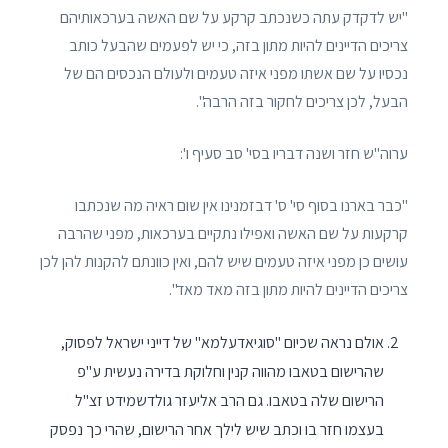
"יש לדקדק עתה כשנכתב קרקע על שם האשה בערכאותיהם
צריכים הדיינים להיות מתון בזה, כי יש לפעמים שהבעל כותב
נכסיו על שם אשתו מפני איזה טעמים ולעולם הנכסים הם של
הבעל, לכן צריכים לחקור בזה הרבה".
ערוה"ש חזר ושנה דבריו בסי' סב סעיף ו':
"כבר בארנו בסוף סי' ס' דבזמנינו אין שום ראיה מה שנכתבו
קרקעות על שם האשה ואפילו נתקיים בערכאות, מפני שהרבה
עושים כן מפני איזה טעמים שיש להם, ואין כוונתם להקנות להן לכן
צריכים הדיינים להיות מתון בזה מאד מאד".
אולם נראה שכיום "סוגיאדעלמא" של דייני ישראל לפסוק,
שהרישום בטאבו מהווה קנין וחלוקת בדירה נעשית ע"פ
הרישום שלה בטאבו. גם הרב אליעזר גולדשמידט זצ"ל
בעצמו חזר בו וכתב שיש לילך אחר הרישום, שהרי כך נפסק