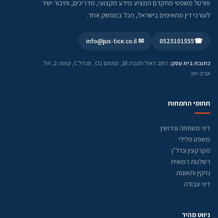
פורטל משפטי מתקדם המציע מידע מקצועי, מדריכים, וחיבור ישיר
לעורכי דין מתאימים בישראל, הכל בממשק אחד.
✉ info@jus-tice.co.il
0525101555
☎
כתובת בית עסק:
רחוב ראול ולנברג 18, מתחם CU, מגדל C, קומה 2, תל
אביב-יפו
תחומי התמחות
דיני משפחה וגירושין
משפט פלילי
מקרקעין ונדל"ן
רשלנות רפואית
נזיקין ותאונות
דיני עבודה
ניווט מהיר