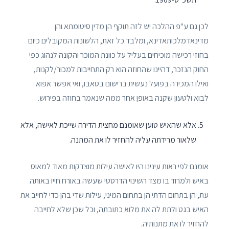
לכן גם ע"פ ההלכה יש לזה תוקף הן מדין סיטומתא והן
מדינאדמלכותאדינא, ומלבד כל זאת, הלשונות המקובלים כיום
בחוזי רכישה מוכיחים בעליל על כוונת המוכר והקונה לנהוג כפי
החוק הנזכר, דהיינו שהחוזה הוא רק התחייבות למכור/לקנות,
ואילו המכירה בפועל נעשית ברישום בטאבו, ואי אפשר אפוא
לבוא ולטעון שקנה באופן אחר ממה שנאמר בחוזה בפירוש.
אלא שהאיש טוען שאומנם מחצית הדירה שייכת לאישה, אלא
שלאור מרידתה עליה להחזיר לו את המתנה.
אומנם לפי ראות עינינו היו לאישה עילות מוצדקות מאוד למאוס
באיש ולמרוד בו מצד השינוי הדרסטי שעשה באורח חייו באותה
עת, הן בתחום הדתי הן בתחום המיני, עילות שדי בהן כדי לחייב את
האיש בגט ולתת לה את מלוא כתובתה, וכל שכן שלא לחייבה
להחזיר לו את מתנותיה.