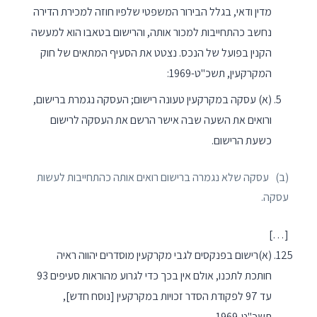
מדין ודאי, בגלל הבירור המשפטי שלפיו חוזה למכירת הדירה
נחשב כהתחייבות למכור אותה, והרישום בטאבו הוא למעשה
הקנין בפועל של הנכס. נצטט את הסעיף המתאים של חוק
המקרקעין, תשכ"ט-1969:
(א) עסקה במקרקעין טעונה רישום; העסקה נגמרת ברישום,
ורואים את השעה שבה אישר הרשם את העסקה לרישום
כשעת הרישום.
(ב) עסקה שלא נגמרה ברישום רואים אותה כהתחייבות לעשות
עסקה.
[…]
(א)רישום בפנקסים לגבי מקרקעין מוסדרים יהווה ראיה
חותכת לתכנו, אולם אין בכך כדי לגרוע מהוראות סעיפים 93
עד 97 לפקודת הסדר זכויות במקרקעין [נוסח חדש],
תשכ"ט-1969.