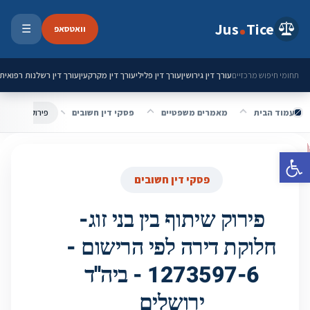
ילוג לתוכן
Jus
Tice
וואטסאפ
☰
פתיחת 
עורך דין גירושין
עורך דין פלילי
עורך דין מקרקעין
עורך דין רשלנות רפואית
תחומי חיפוש מרכזיים
עמוד הבית
מאמרים משפטיים
פסקי דין חשובים
פתח סרגל נגישות
פסקי דין חשובים
פירוק שיתוף בין בני זוג-
חלוקת דירה לפי הרישום -
1273597-6 - ביה''ד
ירושלים