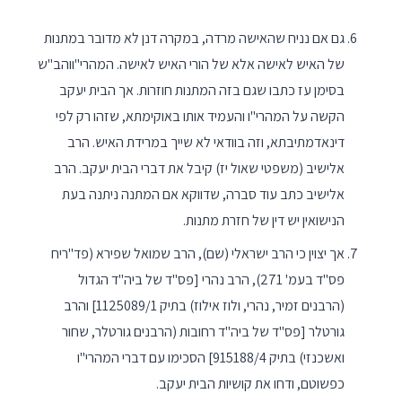
גם אם נניח שהאישה מרדה, במקרה דנן לא מדובר במתנות
של האיש לאישה אלא של הורי האיש לאישה. המהרי"ווהב"ש
בסימן עז כתבו שגם בזה המתנות חוזרות. אך הבית יעקב
הקשה על המהרי"ו והעמיד אותו באוקימתא, שזהו רק לפי
דינאדמתיבתא, וזה בוודאי לא שייך במרידת האיש. הרב
אלישיב (משפטי שאול יז) קיבל את דברי הבית יעקב. הרב
אלישיב כתב עוד סברה, שדווקא אם המתנה ניתנה בעת
הנישואין יש דין של חזרת מתנות.
אך יצוין כי הרב ישראלי (שם), הרב שמואל שפירא (פד"ריח
פס"ד בעמ' 271), הרב נהרי [פס"ד של ביה"ד הגדול
(הרבנים זמיר, נהרי, ולוז אילוז) בתיק 1125089/1] והרב
גורטלר [פס"ד של ביה"ד רחובות (הרבנים גורטלר, שחור
ואשכנזי) בתיק 915188/4] הסכימו עם דברי המהרי"ו
כפשוטם, ודחו את קושיות הבית יעקב.