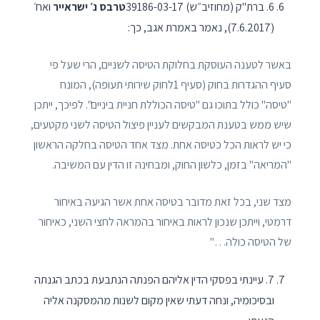
6. ברת"ק (מחוזיב״ש) 39186-03-17
טרבס נ׳ ישראייר
ואח׳
(7.6.2017), נאמר באמרת אגב, כך:
באשר לטענה העוסקת בחלוקת הטיסה לשניים, הרי שעל פי
סעיף ההגדרות בחוק (סעיף 1לחוק שירותי תעופה), המונח
"טיסה" כולל בתוכו גם "טיסה הכוללת חניית ביניים". לפיכך, ייתכן
שיש ממש בטענת המבקשים לעניין פיצול הטיסה לשני מקטעים,
כי יש לראות הכל כטיסה אחת. מצד אחד הטיסה בחלקה הראשון
"המריאה" בזמן, כלשון החוק, ומבחינה זו הדין עם המשיבה.
מצד שני, בכל זאת מדובר בטיסה אחת אשר הגיעה באיחור
דרמטי, וייתכן שנכון לראות באיחור בהמראה לחצי השני, כאיחור
של הטיסה כולה…"
7. עיינתי בפסקי הדין אליהם הפנתה הנתבעת בכתב הגנתה
ובסיכומיה, ונחה דעתי שאין מקום לשנות מהמסקנה אליה