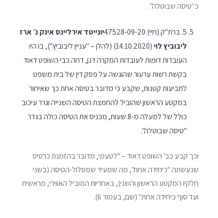
כ״טיסה שבוטלה".
5. ברת"ק (חיי) 47528-09-20
יונייטד אירליינס אינק נ׳ ארז
ליבוביץ לוי
(14.10.2020) (להלן – "עניין ליבוביץ"), בו היו
העובדות דומות לעובדות המקרה דנן, דחה כבי השופט דאוד
בקשת רשות ערעור שהוגשה על פסק דין של בית משפט
לתביעות קטנות, שקבע כי מדובר בטיסה אחת כך שאיחור
במקטע הראשון שהוביל להחמצת הטיסה השנייה וגרר עיכוב
כולל של למעלה מ-8 שעות, מכניס את הטיסה כולה בגדר
"טיסה שבוטלה".
וכך קבע כב׳ השופט דאוד – "לטעמי, מדובר בהזמנת כרטיס
שנעשתה "כיחידה אחת", מה שמעיד שמסלול-הטיסה (בשני
חלקיו המקטע הראשון והשני), באחריות המוביל האווירי, מראשית
ועד סוף כיחידה אחת" (שם, בעמוד 6).