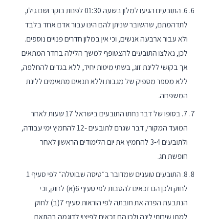
6. התובעים הגיעו למלון בשעה 01:30 לפנות בוקר ושם גילו,
לתדהמתם, שהשובר שניתן להם הינו עבור אדם אחד בלבד
ולא עבור ארבעה אנשים, וכי אין במלון חדרים פנויים נוספים.
לכן, נאלצו התובעים להצטופף למשך הלילה בחדר המתאים
אך בקושי ללינת זוג, בשתי מיטות יחיד, ללא בגדים להחלפה,
ללא מספר מספיק של מגבות וללא תנאים מתאימים ללינת
המשפחה.
7. בסופו של דבר נחתו התובעים בישראל 17 שעות לאחר
המועד המקורי, דבר שגרם לתובעים -12 להחמיץ ימי עבודה,
ולתובעים 3-4 להחמיץ את יום הלימודים הראשון לאחר
חופשת חג.
8. התובעים טוענים שמדובר ב״טיסה שבוטלה״ לפי סעיף 1
לחוק ולכן הם זכאים להטבות לפי סעיף 6(א) לחוק, וכי
הנתבעת הפרה את חובתה לפי הוראות סעיף 7(ב) לחוק
למתן שירותי לינה ולכן הם זכאים לפיצוי לדוגמה בהתאם