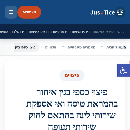
ילוג לתוכן
Jus
Tice
וואטסאפ
☰
פתיחת 
עורך דין גירושין
עורך דין פלילי
עורך דין מקרקעין
עורך דין רשלנות רפואית
תחומי חיפוש מרכזיים
עמוד הבית
מאמרים משפטיים
פיצויים
פתח סרגל נגישות
פיצויים
פיצוי כספי בגין איחור
בהמראת טיסה ואי אספקת
שירותי לינה בהתאם לחוק
שירותי תעופה