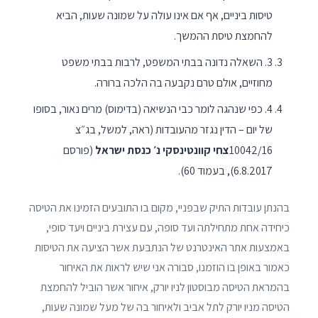
טיסות ביניים, אף אם אינו עולה על שמונה שעות, הביא
להחמצת טיסת ההמשך.
3. השאלה נדונה בבתי המשפט, לרבות בבתי משפט
מחוזיים, אולם טרם נקבעה בה הלכה ברורה.
4. כפי שנהגה לומר כבי הנשיאה (בדימוס) מרים נאור, בסופו
של יום – הדין נגזר מהעובדות (ראה, למשל, בג״צ
10042/16
צחי קוונטינסקי נ׳ כנסת ישראל
(פורסם
6.8.2017), בעמוד 60).
בהנתן עובדות התיק שבפניי, מקום בו התובעים הזמינו את הטיסה
כיחידה אחת מתחילתה ועד סופה, עם עצירת ביניים ויעד סופי,
באמצעות אתר האינטרנט של הנתבעת אשר הציעה את הטיסות
כאמור באופן בו הוזמנו, סבורה אני שיש לראות את האיחור
בהמראת הטיסה מבוסטון לניו יורק, איחור אשר הוביל להחמצת
הטיסה מניו יורק לתל אביב ולאיחור בה של מעל שמונה שעות,