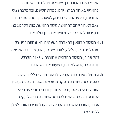
המריא מיעדו הקודם, כך שהוא עתיד לנחות באיחור רב
ולהמריא באיחור רב לניו יורק. למרות חששם, ובהמלצת נציגי
הנתבעת, ביצעו התובעים בידוק לטיסה תוך שהובטח להם
שאם האיחור יגרום להחמצת טיסת ההמשך, צוות הקרקע בניו
יורק ידאג להם לטיסה חלופית או פתרון הולם אחר.
4. הטיסה מבוסטון התאחרה בשעתיים וחצי ונחתה בניו יורק
מעט לפני חצות הלילה, לאחר שטיסת ההמשך כבר המריאה
לתל אביב, והטיסה החלופית שהוצעה ע״י צוות הקרקע
תוכננה להמריא למחרת, בשעות אחר הצהריים.
5. תחילה סירב צוות הקרקע לדאוג לתובעים ללינת לילה
בטענה שהאיחור נגרם עקב תנאי מזג האויר, טענה שלגישת
התובעים אינה אמת, ורק לאחר דין ודברים חריף עם נציגי
הנתבעת ולאחר שהוכח להם שהאיחור נגרם בשל תקלה
טכנית, התרצו אנשי צוות הקרקע וסיפקו לתובעים שובר למלון
ללינת לילה.