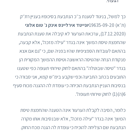
הגעתי.
כך למשל, בניגוד לטענת ב״כ הנתבעת בסיכומיו בעניין רת״ק
(ת״א) 19635-09-20
יונייטד אירליינס אינק נ׳ טום אלוני
(17.12.2020), ערכאת הערעור לא קיבלה את טענת הנתבעת
שהחמצת טיסת המשך אינה בגדר "עילה מזכה", אלא קבעה,
בהתאם לעובדות הספציפיות שהיו בפניה שם, כי "גם אם אצא
מנקודת הנחה שהטיסה הראשונה וטיסת ההמשך המקורית הן
בגדר "טיסה שבוטלה" בהתאם לחוק שירותי תעופה כפי שטענו
התובעים בכתב התביעה וכפי שקבע בימ״ש קמא, אני סבורה כי
בנסיבות העניין הנתבעת הוכיחה כי עומדת לה ההגנה מכוח סעיף
6(ה)(1) לחוק שירותי תעופה".
כלומר, הסיבה לקבלת הערעור אינה הטענה שהחמצת טיסת
המשך אינה בגדר "עילה מזכה", אלא שבנסיבות אותו מקרה
הנתבעת שם הצליחה להוכיח כי עומדת לה הגנה מכח החוק.