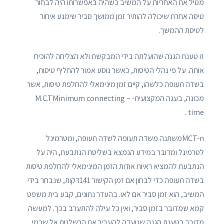
מטיל את האחריות על המשיב כשהיה באפשרותו היה לבחור
טיסה אחרת שיכולה להותיר זמן ממושך סביר שימנע איחור
לטיסת ההמשך.
זו טענת הגנה שהועלתה בידי המבקשת ולא הצליחה להוכיח
אותה. על פי נהלי הטיסות, כאשר נוסע אמור להחליף טיסות,
בשדה תעופה כלשהו, קיים זמן מינימאלי להחלפת טיסות, אשר
מכונה, בעגה המקצועית- – M.C.TMinimum connecting
time .
MCT-nמשתנה משדה תעופה לשדה תעופה, ומטרמינל
לטרמינל ומדובר במידע הנמצא בשליטת הנתבעת, היה על
הנתבעת להמציא ראיות אודות הזמן המינימאלי להחלפת טיסות
בשדה תעופה כדי לבחון אם זמן הקישור 141דקות, שנבחר בידי
המשיב, הוא זמן סביר אם לאו. בהעדר נתונים, קבע בית משפט
קמא שמדובר בזמן סביר, ואין כל עילה להתערב בכך. למעשה
מדובר בטענת הגנה שנועדה להעביר את הרשלנות אל שכמי