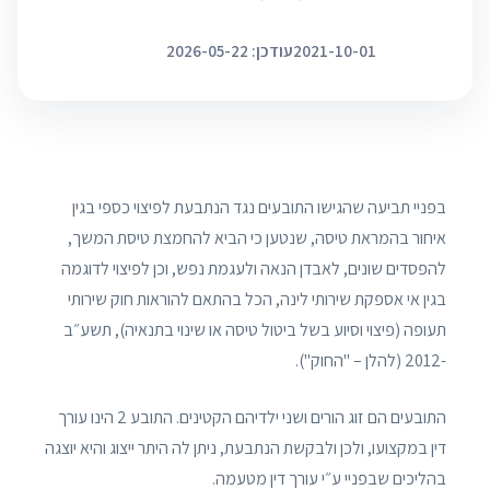
2021-10-01
עודכן: 2026-05-22
בפניי תביעה שהגישו התובעים נגד הנתבעת לפיצוי כספי בגין
איחור בהמראת טיסה, שנטען כי הביא להחמצת טיסת המשך,
להפסדים שונים, לאבדן הנאה ולעגמת נפש, וכן לפיצוי לדוגמה
בגין אי אספקת שירותי לינה, הכל בהתאם להוראות חוק שירותי
תעופה (פיצוי וסיוע בשל ביטול טיסה או שינוי בתנאיה), תשע״ב
-2012 (להלן – "החוק").
התובעים הם זוג הורים ושני ילדיהם הקטינים. התובע 2 הינו עורך
דין במקצועו, ולכן ולבקשת הנתבעת, ניתן לה היתר ייצוג והיא יוצגה
בהליכים שבפניי ע״י עורך דין מטעמה.