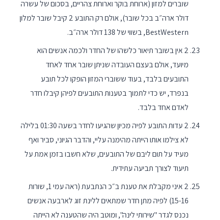
שוברים למזון (ארוחת בוקר וארוחת צהריים, בסכום של עשרה
דולר ארה״ב בכל שובר), אולם רק התובע 2 קיבל שובר למלון
BestWestern, בשווי של 138 דולר ארה״ב.
2 אין בשובר תיאור כלשהו של החדר ולכמה אנשים הוא
מיועד, אולם בעצם העובדה שניתן שובר אחד לאחד
התובעים בלבד, בעוד ששוברי המזון הופקו לכל תובע
בנפרד, יש כדי לתמוך בטענות התובעים לפיהן קיבלו חדר
לאדם אחד בלבד.
2 עדות התובע לפיה מכיון שהגיעו לחדר בשעה 01:30 בלילה
לא צילמו אותו הייתה מהימנה עליי, והדבר הגיוני, סביר ואף
מעיד על תום ליבם של התובעים, שלא חשבו בזמן אמת על
תיעוד לצורך תביעה עתידית.
2 איני מקבלת את טענת ב״כ הנתבעת (ראה עמי 1, שורות
15-16) לפיה מתן חדר שמתאים ללינת זוג לארבעה אנשים
נכנס לגדר "שירותי לינה", ומוטב היה שהטענה לא הייתה