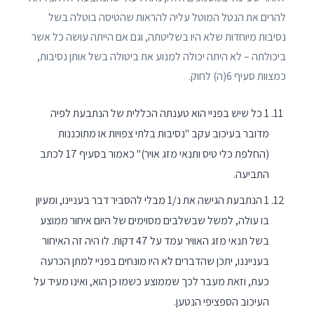
להרים את הנטל המוטל עליה להראות שהטיסה בוטלה בשל
נסיבות מיוחדות שלא היו בשליטתה, וגם אם הייתה עושה כל אשר
ביכולתה – לא היתה יכולה למנוע את ביטולה בשל אותן נסיבות,
כמצוות סעיף 6(ה) לחוק.
1 כל שיש בפניי הוא טענתה הכללית של הנתבעת לפיה
מדובר בעיכוב עקב "נסיבות בלתי צפויות או מתוכננות
(החלפת כלי טיס ותנאי מזג אויר)" כאמור בסעיף 17 לכתב
התביעה.
1 הנתבעת הגישה את נ/1 מבלי להסביר דבר בעניינו, ומעיון
בו עולה, למשל שבשלבים מסוימים של היום איחור ממוצע
בשל תנאי מזג האוויר עמד על 47 דקות. לו היה זה האיחור
בענייננו, יתכן שהדברים לא היו מונחים בפניי למתן הכרעה
כעת, וזאת מעבר לכך שממוצע כשמו כן הוא, ואינו מעיד על
העיכוב הספציפי הנטען.