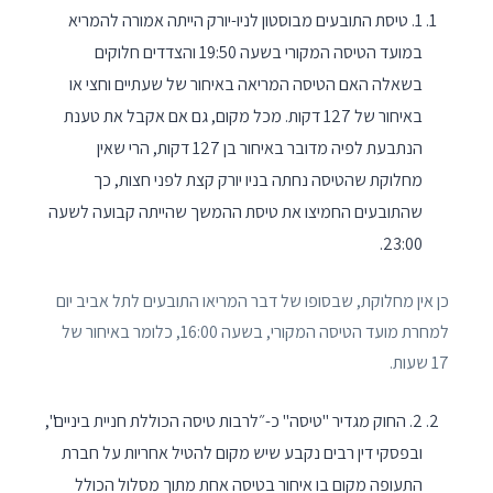
1. טיסת התובעים מבוסטון לניו-יורק הייתה אמורה להמריא
במועד הטיסה המקורי בשעה 19:50 והצדדים חלוקים
בשאלה האם הטיסה המריאה באיחור של שעתיים וחצי או
באיחור של 127 דקות. מכל מקום, גם אם אקבל את טענת
הנתבעת לפיה מדובר באיחור בן 127 דקות, הרי שאין
מחלוקת שהטיסה נחתה בניו יורק קצת לפני חצות, כך
שהתובעים החמיצו את טיסת ההמשך שהייתה קבועה לשעה
23:00.
כן אין מחלוקת, שבסופו של דבר המריאו התובעים לתל אביב יום
למחרת מועד הטיסה המקורי, בשעה 16:00, כלומר באיחור של
17 שעות.
2. החוק מגדיר "טיסה" כ-״לרבות טיסה הכוללת חניית ביניים",
ובפסקי דין רבים נקבע שיש מקום להטיל אחריות על חברת
התעופה מקום בו איחור בטיסה אחת מתוך מסלול הכולל