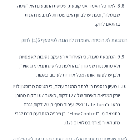
8. לאור כל האמור אני קובעת, שטיסת התובעים היא "טיסה
שבוטלה", וכעת יש לבחון האם עומדות לנתבעת הגנות
בהתאם לחוק.
הנתבעת לא הוכיחה שעומדת לה הגנה לפי סעיף 6(ב) לחוק
9. הנתבעת טענה, כי האיחור אירע עקב נסיבות לא צפויות
ולא מתוכננות שמקורן "בהחלפת כלי טיס ותנאי מזג אויר",
ולכן יש לפטור אותה מכל אחריות לעיכוב כאמור.
1 מעיון בנספח ב׳ לכתב ההגנה עולה, כי הטיסה מבוסטון לניו
יורק המריאה באיחור של 127 דקות, כאשר 107 דקות מתוכן
נבעו n״Late Turn״ ואילו עיכוב נוסף בן 20 דקות נגרם
כתוצאה מ- "Flow Control״. כן צירפה הנתבעת דו״ח לגבי
מזג האויר (צורף במלואו כ-נ/1).
לאחר שעיינתי במסמכים אלה, נחה דעתי שהנתבעת לא הצליחה