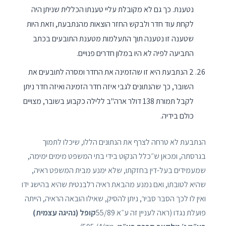
נטענת. כך גם לא מקובלת עליי טענתו הכללית שניתן היה
לקחת עוד חדר ולבקש החזר הוצאות מהנתבעת, וזאת היות
שטענה זו נטענה תוך התעלמות מטענת התובעים בכתב
התביעה לפיה לא היו במלון חדרים פנויים.
2 הנתבעת היא זו שהזמינה את החדר ומסרה לתובעים את
השובר, כך שהנתונים לגבי איזה חדר הזמינה ואיזה חדר ניתן
לקבל תמורת 138 דולר ארה"ב ללילה כקבוע בשובר, מצויים
כולם בידיה.
הנתבעת לא טרחה לצרף את הנתונים הללו, שיכלו לתמוך
בגרסתה, ומכאן ש״כלל הנקוט בידי בתי המשפט מימים ימימה,
שמעמידים בעל-דין בחזקתו, שלא ימנע מבית המשפט ראיה,
שהיא לטובתו, ואם נמנע מהבאת ראיה רלבנטית שהיא בהישג ידו
ואין לו לכך הסבר סביר, ניתן להסיק, שאילו הובאה הראיה, הייתה
פועלת נגדו (ראה לעניין זה ע״א 55/89
קופל
(נהיגה עצמית)