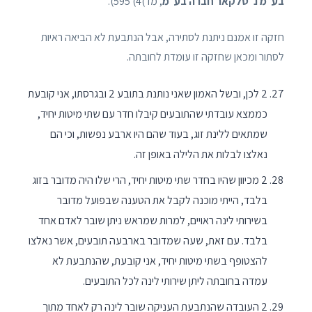
בע״מ נ׳ טלקאר חברה בע״מ
, מד)4) 595).
חזקה זו אמנם ניתנת לסתירה, אבל הנתבעת לא הביאה ראיות
לסתור ומכאן שחזקה זו עומדת לחובתה.
2 לכן, ובשל האמון שאני נותנת בתובע 2 ובגרסתו, אני קובעת
כממצא עובדתי שהתובעים קיבלו חדר עם שתי מיטות יחיד,
שמתאים ללינת זוג, בעוד שהם היו ארבע נפשות, וכי הם
נאלצו לבלות את הלילה באופן זה.
2 מכיוון שהיו בחדר שתי מיטות יחיד, הרי שלו היה מדובר בזוג
בלבד, הייתי מוכנה לקבל את הטענה שבפועל מדובר
בשירותי לינה ראויים, למרות שמראש ניתן שובר לאדם אחד
בלבד. עם זאת, שעה שמדובר בארבעה תובעים, אשר נאלצו
להצטופף בשתי מיטות יחיד, אני קובעת, שהנתבעת לא
עמדה בחובתה ליתן שירותי לינה לכל התובעים.
2 העובדה שהנתבעת העניקה שובר לינה רק לאחד מתוך