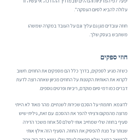
יפעל לפי המדיניות והנהלים שבמדריך ההדרכה. אי עשיה זו
עלולה להביא לסיום העסקה ".
חוזה עובדים מגן גם עליך וגם על העובד במקרה שמשהו
משתבש בעסק שלך.
חוזי ספקים
כשזה מגיע לספקים, בדרך כלל הם מספקים את החוזים. חשוב
לקרוא את האותיות הקטנות על החוזים מכיוון שאתה רוצה לדעת
דברים כמו דמי סיום מוקדם, ריביות ופרטים נוספים.
לדוגמא: חתמתי על הסכם שכירות לשנתיים. מהר מאוד לא הייתי
מרוצה מהמקום ורציתי להפר את ההסכם. עם זאת, גיליתי שיש
סעיף בחוזה שלי שמחייב אותי לשלם 50 אחוז משכר הדירה
שנותר על מנת להפסיק את החוזה. הסעיף הזה אילץ אותי
להישאר במצב שלא מתאים לעסק שלי. נושא כזה היה צריך