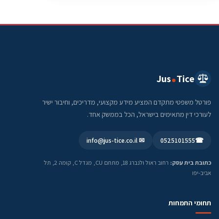
Jus
Tice
פורטל משפטי מתקדם המציע מידע מקצועי, מדריכים, וחיבור ישיר
לעורכי דין מתאימים בישראל, הכל בממשק אחד.
✉ info@jus-tice.co.il
0525101555
☎
כתובת בית עסק:
רחוב ראול ולנברג 18, מתחם CU, מגדל C, קומה 2, תל
אביב-יפו
תחומי התמחות