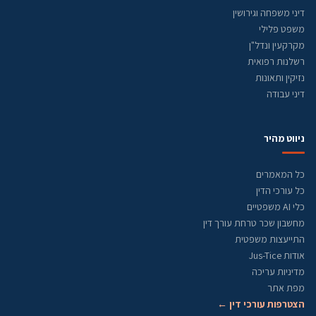
דיני משפחה וגירושין
משפט פלילי
מקרקעין ונדל"ן
רשלנות רפואית
נזיקין ותאונות
דיני עבודה
ניווט מהיר
כל המאמרים
כל עורכי הדין
כלי AI משפטיים
מחשבון שכר טרחת עורך דין
התייעצות משפטית
אודות Jus-Tice
מדיניות עריכה
מפת אתר
הצטרפות עורכי דין ←