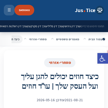
ילוג לתוכן
Jus
Tice
וואטסאפ
☰
פתיחת 
עורך דין גירושין
עורך דין פלילי
עורך דין מקרקעין
עורך דין רשלנות רפואית
תחומי חיפוש מרכזיים
עמוד הבית
מאמרים משפטיים
מסחרי-אזרחי
כיצד חוזים יכולים
פתח סרגל נגישות
מסחרי-אזרחי
כיצד חוזים יכולים להגן עליך
ועל העסק שלך | עו"ד חוזים
2021-08-21
עודכן: 2026-05-16