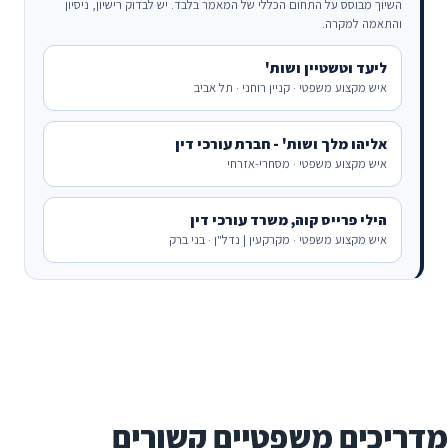
השיוך מבוסס על התחום הכללי של המאמר בלבד. יש לבדוק רישיון, ניסיון
והתאמה למקרה.
ליעד וטשטיין ושות'
איש מקצוע משפטי · קניין רוחני · תל אביב
אליהו מלך ושות' - חברת עורכי דין
איש מקצוע משפטי · מסחרי-אזרחי
הילי פרייס קוה, משרד עורכי דין
איש מקצוע משפטי · מקרקעין | נדל"ן · בני ברק
מדריכים משפטיים קשורים