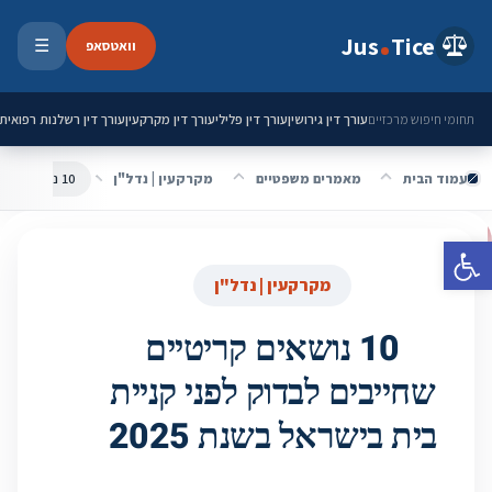
ילוג לתוכן
Jus
Tice
וואטסאפ
☰
פתיחת 
עורך דין גירושין
עורך דין פלילי
עורך דין מקרקעין
עורך דין רשלנות רפואית
תחומי חיפוש מרכזיים
עמוד הבית
מאמרים משפטיים
מקרקעין | נדל"ן
פתח סרגל נגישות
מקרקעין | נדל"ן
10 נושאים קריטיים
שחייבים לבדוק לפני קניית
בית בישראל בשנת 2025