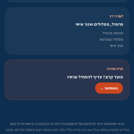
לעורכי דין
פרופיל, מסלולים ואזור אישי
פתיחת פרופיל
מסלולי הצטרפות
אזור אישי
פנייה מהירה
מועד קרוב? עדיף להתחיל עכשיו
וואטסאפ ←
תנאי שימוש
מדיניות פרטיות
ביטול ואספקה
מדיניות עריכה
הצהרת נגישות
יצירת קשר
המידע המופיע באתר Jus-Tice הינו מידע כללי בלבד ואינו מהווה ייעוץ משפטי מכל סוג שהוא.