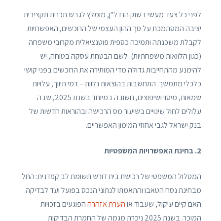
לפני כל צעד מעשי בשוק הנדל"ן, מומלץ לגבש תכנית תקציבית
יציבה המסתמכת על סך ההון העצמי של הרוכשים, האפשרויות
לקבלת משכנתה ותמיכה כספית פוטנציאלית מקרובי משפחה
(כגון הלוואות משפחתיות). לשם הבטחת עסקה בטוחה, יש
להימנע מהתחייבות גדולה מדי המותירה את הרוכשים בפני קושי
כלכלי מתמשך. התחשבות בהוצאות נלוות – דמי תיווך, עלויות
שמאות, מיסוי ושיפוצים, חשובה במיוחד בשנת 2025, שבה
עלולים לחול שינויים בשיעור מס הרכישה ובהוראות חדשות של
בנק ישראל לגבי אחוזי המימון האפשריים.
2. בחינת האפשרויות המשפטיות
המסלול המשפטי של רכישת בית דורש תשומת לב קפדנית: החל
מבחינת נסח הטאבו והתאמתו לנתוני הנכס בפועל ועד לבדיקה
האם קיים עיקול, שעבוד או
הערת אזהרה
הפוגעים בזכויות
המוכר. בשנת 2025 ניכרת מגמה של החמרת הבדיקות