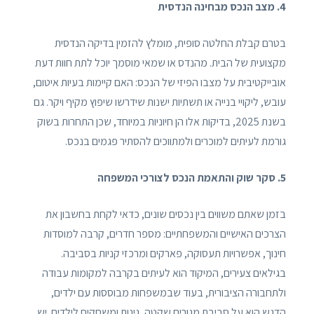
4. מצב הנכס מבחינה הנדסית
בטרם קבלת החלטה סופית, מומלץ להזמין בדיקה הנדסית
מקצועית של הבית. מהנדס או שמאי מוסמך יוכל לתת חוות דעת
אובייקטיבית על מצבו הפיזי של הנכס: האם קיימות בעיות איטום,
עובש, ליקויי בנייה או תשתיות ישנות שידרשו שיפוץ מקיף ויקר. גם
בשנת 2025, בדיקות אלו הן חיוניות במיוחד, שכן התחרות בשוק
גורמת לעיתים למוכרים ולמתווכים להסתיר פגמים בנכס.
5. סקר שוק והתאמת הנכס לצורכי המשפחה
בזמן שאתם משווים בין נכסים שונים, כדאי לקחת בחשבון את
הצרכים האישיים והמשפחתיים: מספר חדרים, קרבה למוסדות
חינוך, אפשרויות תעסוקה, פארקים ומרכזי קניות בסביבה.
בגילאים צעירים, המיקוד הוא לעיתים בקרבה למקומות עבודה
ולתחבורה הציבורית, בעוד שבמשפחות מבוססות עם ילדים,
הדגש הוא על סביבת מגורים שקטה, גינות ומשחקים לילדים. יש