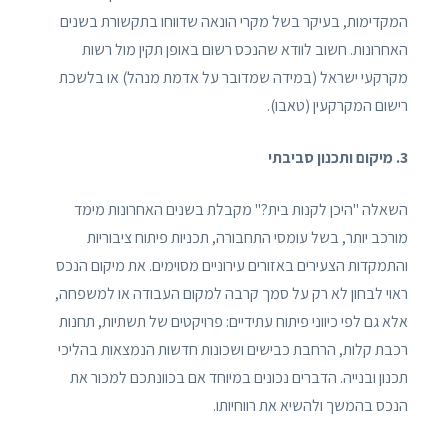
המקדימות, בעיקר בשל מקרי הונאה שדווחו בתקשורת בשנים
האחרונות. חשוב לוודא שהנכס רשום באופן תקין מול רשות
מקרקעי ישראל (במידה שמדובר על אדמת מנהל) או בלשכת
רישום המקרקעין (טאבו).
3. מיקום ותכנון סביבתי
השאלה "היכן לקנות בית?" מקבלת בשנים האחרונות מימד
מורכב יותר, בשל עומסי התחבורה, תכניות פיתוח ציבוריות
והתמקדות הצעירים באזורים עירוניים מסוימים. את מיקום הנכס
ראוי לבחון לא רק על סמך קרבה למקום העבודה או למשפחה,
אלא גם לפי כיווני פיתוח עתידיים: פרויקטים של תשתיות, תחנות
רכבת קלות, הרחבת כבישים ושכונות חדשות הנמצאות בהליכי
תכנון ובנייה. הדברים נכונים במיוחד אם בכוונתכם למכור את
הנכס בהמשך ולהשיא את רווחיותו.