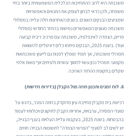
משכנתה היא לרוב ההתחייבות הכלכלית המשמעותית ביותר בחיי
משפחה, ולכן כדאי לבחון לעומק את התנאים והאפשרויות
שמציעים הבנקים השונים. בשנים האחרונות חלה עלייה במסלולי
משכנתה מגוונים המאפשרים גמישות בהחזר החודשי (מסלולי
פריים, הצמדה לאינפלציה, משכנתה עם מרכיב ריבית קבועה
ועוד). בשנת 2025, הבנקים פיתחו כלים דיגיטליים להשוואת
תמהילי משכנתה, אך תמיד מומלץ לפנות גם לייעוץ משכנתאות
מקצועי. תמהיל נכון עשוי לחסוך עשרות ולעיתים אף מאות אלפי
שקלים בתקופת ההחזר הארוכה.
8. לוח זמנים ותכנון חוזה מול הקבלן (בדירות חדשות)
רכישת בית מקבלן מחייבת עיון מדוקדק בחוזה המכר, בדגש על
מועדי המסירה, ערבויות, אחריות הקבלן לתיקונים ויכולותיו לעמוד
בהבטחות. בשנת 2025, בעקבות עליית העלויות בענף הבנייה,
יש לשים לב לסעיף "הפרשי הצמדה" לתשומות הבנייה: חוזים