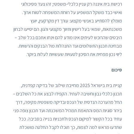
רכישת בית איננה רק עניין כלכלי-משפטי; זהו צעד פסיכולוגי
ואישי כבד משקל המשפיע על רווחת המשפחה לטווח ארוך.
מומלץ להסתייע באנשי מקצוע: עורך דין מקרקעין, יועץ
משכנתאות, שמאי בעל רישיון ותיווך מקצועי והגון. הם יסייעו לבחון
היבטים שהרוכש לעיתים אינו מודע להם וינחו אתכם בכל שלב –
מבחינת תכנון התשלומים ועד התנהלות מול הבנקים והרשויות.
ליווי נכון מפחית את הסיכון לטעויות שעשויות לעלות ביוקר.
סיכום
קניית בית בישראל 2025 מחייבת שילוב של בדיקה קפדנית,
תכנון כלכלי נבון וחשיבה לעתיד. הקפידו לבצע את כל השלבים –
החל מהערכה הנדסית של הנכס ובדיקה משפטית מקיפה, דרך
בירור סוגיות המס והתאמת תמהיל המשכנתה ועד תכנון צופה פני
עתיד בכל הקשור למיקום הנכס ולתכניות בנייה בסביבה. ככל
שתדעו מראש למה לצפות, כך תוכלו לקבל החלטה מושכלת