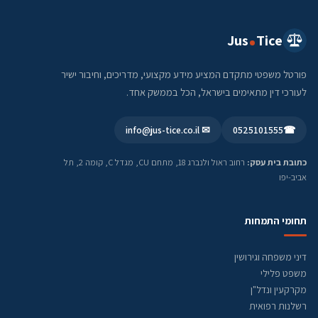
Jus
Tice
פורטל משפטי מתקדם המציע מידע מקצועי, מדריכים, וחיבור ישיר
לעורכי דין מתאימים בישראל, הכל בממשק אחד.
✉ info@jus-tice.co.il
0525101555
☎
כתובת בית עסק:
רחוב ראול ולנברג 18, מתחם CU, מגדל C, קומה 2, תל
אביב-יפו
תחומי התמחות
דיני משפחה וגירושין
משפט פלילי
מקרקעין ונדל"ן
רשלנות רפואית