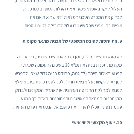
רבים כוללים אפשרות להצמדת התשלום החוזי למדד התשומות,
העלול לייקר באופן משמעותי את העלות הסופית. כמו כן, יש
לבדוק את המפרט הטכני המלא ולוודא שהוא תואם את
ציפיותיכם, מפני שכל שינוי בו עלול להוביל לעלויות נוספות.
9. התייחסות להיבט המשפטי של תכנית מתאר מקומית
לא מעט רוכשים מגלים, זמן קצר לאחר שרכשו בית, כי בעירייה
מקודמת תכנית בנייה או תמ"א 38 בשכונה הסמוכה שעלולה
לפגוע באיכות חייהם (לדוגמה, פרויקט בנייה גדול שצפוי להפריע
לנוף או להקשות על מציאת חניה). לכן, לפני רכישת בית, מומלץ
לפנות למחלקת ההנדסה העירונית או לאתריה המקוונים ולבדוק
מהן תכניות המתאר המאושרות והמתוכננות באזור. כך תמנעו
עוגמת נפש ותוכלו להעריך את פוטנציאל הנכס ואת ערכו העתידי.
10. ייעוץ מקצועי וליווי אישי