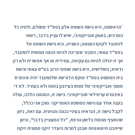
"
הראשונה, היא גישת השופט אלון בפס"ד משולם, ולפיה כל
המרגיש, באופן סובייקטיבי, שיש לו עניין בדבר, רשאי
להתנגד לקיום הצוואה; השנייה, היא גישת השופט טל
בפס"ד עאסי, הסבור שצריכה להיות הנאה ממשית למתנגד,
אך זו יכולה להיות גם עקיפה, עתידית או אף אפשרית ולא רק
ודאית; השלישית, היא גישת שופטי הרוב בפ"ס עאסי וגישת
בית המשפט בפס"ד פוקס הדורשת שלמתנגד יהיה אינטרס
ממוני אובייקטיבי של ממש בעיזבון בהווה ולא בעתיד. לא די
באינטרס ערטילאי סובייקטיבי. גישה זו, המהווה הלכה, עולה
בקנה אחד עם גישת המשפט האמריקני. מוכן אני ככלל,
לקבל גישה זו, הנראית בעיניי נכונה והגיונית. עם זאת, כיוון
שהסעיף מנוסח בלשון גורפת, "כל המעוניין בדבר", וכיוון
שייתכנו סיטואציות שבהן למרות היעדר זיקה ממונית זיקת