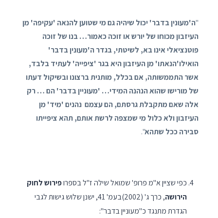
"
ה'מעונין בדבר' יכול שיהיה גם מי שטוען להנאה 'עקיפה' מן
העיזבון מכוחו של יורש או זוכה כאמור… בנו של זוכה
פוטנציאלי אינו בא, לשיטתי, בגדר ה'מעונין בדבר'
הואילו'הנאתו' מן העיזבון היא בגר 'ציפייה' לעתיד בלבד,
אשר התממשותה, אם בכלל, מותנית ברצונו ובשיקול דעתו
של מורישו שהוא הנהנה המידי… 'מעוניין בדבר' הם … רק
אלה שאם מתקבלת גרסתם, הם עצמם נהנים 'מיד' מן
העיזבון ולא כלול מי שמצפה לרשת אותם, תהא ציפייתו
סבירה ככל שתהא
".
כפי שציין א"מ פרופ' שמואל שילה ז"ל בספרו
פירוש לחוק
הירושה
, כרך ג' (2002)בעמ' 41, ישנן שלוש גישות לגבי
הגדרת מתנגד כ"מעוניין בדבר":