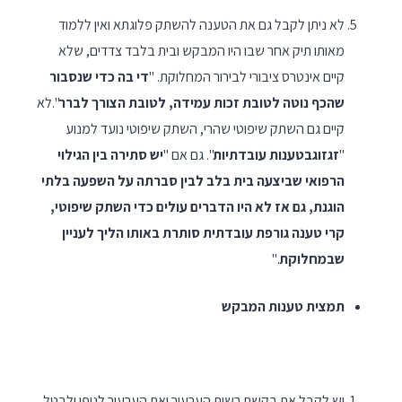
לא ניתן לקבל גם את הטענה להשתק פלוגתא ואין ללמוד
מאותו תיק אחר שבו היו המבקש ובית בלבד צדדים, שלא
קיים אינטרס ציבורי לבירור המחלוקת. "
די בה כדי שנסבור
שהכף נוטה לטובת זכות עמידה, לטובת הצורך לברר
".לא
קיים גם השתק שיפוטי שהרי, השתק שיפוטי נועד למנוע
"
זגזוגבטענות עובדתיות
". גם אם "
יש סתירה בין הגילוי
הרפואי שביצעה בית בלב לבין סברתה על השפעה בלתי
הוגנת, גם אז לא היו הדברים עולים כדי השתק שיפוטי,
קרי טענה גורפת עובדתית סותרת באותו הליך לעניין
שבמחלוקת
."
תמצית טענות המבקש
יש לקבל את בקשת רשות הערעור ואת הערעור לגופו ולבטל