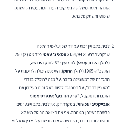
את ההחלטה משלושה נימוקים: היעדר זכות עמידה, השתק
שיפוטי והשתק פלוגתא.
לבית בלב אין זכות עמידה שכן על-פי ההלכה
שנקבעהברע"א 3154/94
עסאי נ' עאסי
פ"ד מט (2) 250
(להלן:
הלכת עסאי
),לפי סעיף 67 ל
חוק הירושה
,
התשכ"ה-1965 (להלן:
החוק
), היא אינה יכולה להימנות על
ההגדרה של "מעוניינת בדבר".על מנת להיכלל בגדרי
"מעוניין בדבר", על המתנגד להיות בעל זכות בעיזבון אם
התנגדותו תתקבל, "
קרי, הנו בעל אינטרס ממוני
אובייקטיבי עכשווי
". במקרה דנן, אין לבית בלב אינטרסים
כלשהםבעיזבון המנוחה. אף אם הצוואה תבוטל היא לא
זכאית לזכות בדבר, היות שהיא אינה יורשת על פי דין או על פי