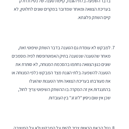
בדבר השפעה בלתי הוגנת, קיימת טענה של נטילת חלק
בעריכת הצוואה ומאחר שמדובר במקרים שונים לחלוטין, לא
קיים השתק פלוגתא.
למבקש לא עומדת גם הטענה בדבר השתק שיפוטי.זאת,
מאחר שהטענה שנטענה בתיק האפוטרופסות לפיה מסמכים
שונים כגון הצוואה נחתמו בהסכמת המנוחה, לא סותרת את
הטענה להשפעה בלתי הוגנת מצד המבקש כלפי המנוחה או
את מעורבתו בעריכת הצוואה ויתר הטענות שהועלו
בהתנגדות.אין זה המקרה בו ההשתק השיפוטי צריך לחול,
שכן אין שום ניסיון "לזגזג" בין העובדות.
נטל הבאת הראיות צריך להיות על המבקש ולא על המשיבה,