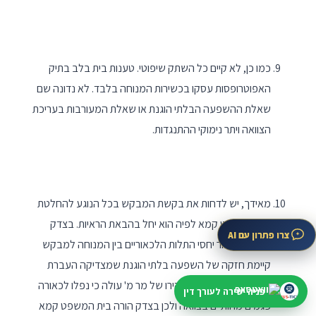
כמו כן, לא קיים כל השתק שיפוטי. טענות בית בלב בתיק
האפוטרופסות עסקו בכשירות המנוחה בלבד. לא נדונה שם
שאלת ההשפעה הבלתי הוגנת או שאלת המעורבות בעריכת
הצוואה ויתר נימוקי ההתנגדות.
מאידך, יש לדחות את בקשת המבקש בכל הנוגע להחלטת
בית המשפט קמא לפיה הוא יחל בהבאת הראיות. בצדק
צרו פתרון עם AI
נקבע כי לאור יחסי התלות הלכאוריים בין המנוחה למבקש
קיימת חזקה של השפעה בלתי הוגנת שמצדיקה העברת
הנטל. בנוסף, לאור תצהירו של מר מ' עולה כי נפלו לכאורה
פניה ישירה לעורך דין
פגמים מהותיים בצוואה ולכן בצדק הורה בית המשפט קמא