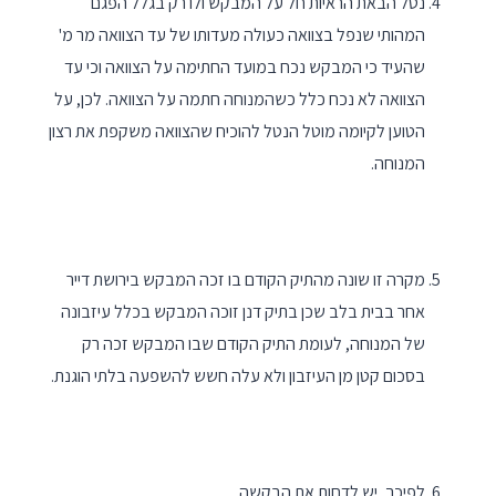
נטל הבאת הראיות חל על המבקש ולו רק בגלל הפגם
המהותי שנפל בצוואה כעולה מעדותו של עד הצוואה מר מ'
שהעיד כי המבקש נכח במועד החתימה על הצוואה וכי עד
הצוואה לא נכח כלל כשהמנוחה חתמה על הצוואה. לכן, על
הטוען לקיומה מוטל הנטל להוכיח שהצוואה משקפת את רצון
המנוחה.
מקרה זו שונה מהתיק הקודם בו זכה המבקש בירושת דייר
אחר בבית בלב שכן בתיק דנן זוכה המבקש בכלל עיזבונה
של המנוחה, לעומת התיק הקודם שבו המבקש זכה רק
בסכום קטן מן העיזבון ולא עלה חשש להשפעה בלתי הוגנת.
לפיכך, יש לדחות את הבקשה.