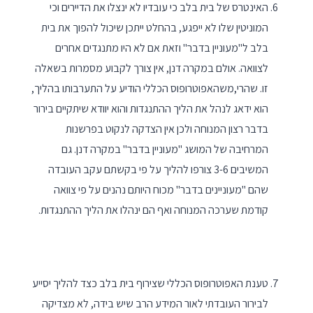
האינטרס של בית בלב כי עובדיו לא ינצלו את הדיירים וכי
המוניטין שלו לא ייפגע, בהחלט ייתכן שיכול להפוך את בית
בלב ל"מעוניין בדבר" וזאת אם לא היו מתנגדים אחרים
לצוואה. אולם במקרה דנן, אין צורך לקבוע מסמרות בשאלה
זו. שהרי,משהאפוטרופוס הכללי הודיע על התערבותו בהליך,
הוא ידאג לנהל את הליך ההתנגדות והוא יוודא שיתקיים בירור
בדבר רצון המנוחה ולכן אין הצדקה לנקוט בפרשנות
המרחיבה של המושג "מעוניין בדבר" במקרה דנן. גם
המשיבים 3-6 צורפו להליך על פי בקשתם עקב העובדה
שהם "מעוניינים בדבר" מכוח היותם נהנים על פי צוואה
קודמת שערכה המנוחה ואף הם ינהלו את הליך ההתנגדות.
טענת האפוטרופוס הכללי שצירוף בית בלב כצד להליך יסייע
לבירור העובדתי לאור המידע הרב שיש בידה, לא מצדיקה