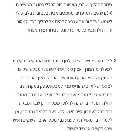
צירופה להליך. שהרי, האפוטרופוס הכללי כמו גם המשיבים
3-6,רשאים לזמן עדים ומסמכים מבית בלב ובית בלב יכולה
לשמש כעדה והיא לא צריכה להיות צד להליך בכדי למסור
עדויות ולהעביר כל מידע רלוונטי לבירור רצון המנוחה.
לאור זאת, מתייתר הצורך לדון ביתר טענות המבקש בבקשתו.
למעלה מן הצורך, אציין כי אין יסוד לטענת המבקש שקיים
השתק פלוגתא. התיק האחר שבו התנהל הליך התנגדות
לצוואה של אדם שהוריש מנה למבקש,עסק במקרה שבו
המבקש קיבל מנה צנועה ובית בלב אף היא נהנתה ממנה
גדולה יותר. הדבר שונה לחלוטין ממקרה דנן שבו המבקש
זכה בכל העיזבון וקיים חשש להשפעה בלתי הוגנת. לכן, אין
ללמוד דבר מאותו תיק לעניינינו, למעט העובדה שקיים חשש
שהמבקש הוא "צייד ירושות".