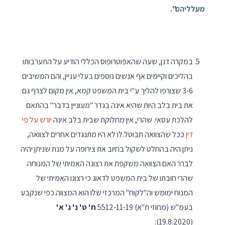
מעלליהם".
במקרה דנן, שעה שהאפוטרופוס הכללי הודיע על התערבותו
בהליכים וקיימים אף אנשים נוספים בעלי עניין, והם המשיבים
3-6 שצורפו להליך ע"י בית המשפט קמא, אין מקום לצרף גם
את בית בלב היות שהיא אינה בגדר "מעוניין בדבר" בהתאם
להלכת עסאי. שהרי, אין מחלוקת שבית בלב אינה
יורש על פי
דין
ככל שהצוואה תבוטל.לו לא היו מתנגדים אחרים לצוואה,
ניתן היה בהחלט לשקול בחיוב את צירופה על מנת שניתן יהיה
לברר האם הצוואה משקפת את רצונה האמיתי של המנוחה.
שהרי חובתו של בית המשפט לדאוג כי רצונו האמיתי של
המנוח ימומש וה"לקוח" המרכזי שלו הוא המצווה.כפי שנקבע
בעמ"ש (מחוזי ת"א) 5512-11-19
ח' ט' נ' ג' א'
(19.8.2020):