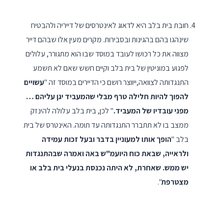
חובת בית בלב היא לדאוג לאינטרסים של דייריה ולהבטיח
שינהגו בהם בהגינות ובסבירות. מקרים מעין אלו שבהם דייר
מצווה את כל רכושו לעובד במוסד שבו הוא מתגורר, עלולים
לפגוע במוניטין של בית בלב וקיים חשש שאם לא תשמע
התנגדותה לצוואה,ייווצר רושם כי הדיירים במוסד זה "
עשויים
להפוך להיות חלילה טרף מבלי שהמעביד יגן עליהם …
מפני עובדיו של המעביד.
" לכן, בית בלב עלולה להינזק
ממצב בו לא תתברר התנגדותה עד תומה. האינטרס של בית
בלב "
הופך אותו למעוניין בדבר ובעל זכות עמידה
ולראייה, שבאת כוח היועמ"ש באה ואמרה שבהתנגדות
יש ממש. שאחרת, לא היתה נכנסת בנעלי בית בלב או
מצטרפת
".