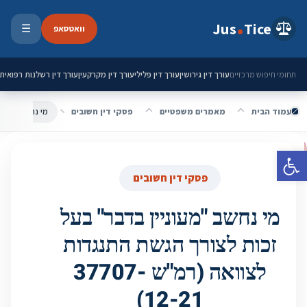
ילוג לתוכן
Jus
Tice
וואטסאפ
☰
פתיחת 
עורך דין גירושין
עורך דין פלילי
עורך דין מקרקעין
עורך דין רשלנות רפואית
תחומי חיפוש מרכזיים
עמוד הבית
מאמרים משפטיים
פסקי דין חשובים
פתח סרגל נגישות
פסקי דין חשובים
מי נחשב "מעוניין בדבר" בעל
זכות לצורך הגשת התנגדות
לצוואה (רמ"ש 37707-
12-21)