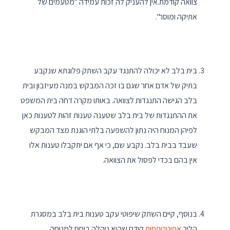
צוואה קודמת.אין להעניק לה זכות עמידה "מטעמים של
אתיקה ומוסר".
בית בלב לא יכולה להתנגד עקב השתק פלוגתא שנקבע
בתיק של אדם אחר שגם בו זכה המבקש במנה מעיזבון ובית
בלב הגישה התנגדות לצוואה. באותו מקרה דחה בית המשפט
את ההתנגדות של בית בלב שטענה טענות זהות לטענות כאן
לפיהן המנוח היה נתון להשפעה בלתי הוגנת מצד המבקש
שעבד בבית בלב. נקבע שם, כי אף אם יתקבלו טענות אלו
אין בהם בכדי לפסול את הצוואה.
בנוסף, קיים השתק שיפוטי עקב טענות בית בלב במסגרת
הליך
אפוטרופסות
קודם שהיא ניהלה ביחס למנוחה