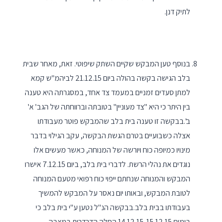
לתיק דנן.
בנוסף טען המבקש שקיים השתק שיפוטי. זאת, מאחר שבית
בלב הגישה בקשה בהולה ביום 21.12.15 לביהמ"ש קמא
למתן סעדים זמניים במעמד צד אחד, במסגרתה היא טענה
בין היתר כי היא "צד מעוניין" בטובתה וברווחתה של הגב' א'
ב'.בבקשה זו טענה בית בלב שהמבקש פוטר מעבודתו
אצלה כשבועיים בטרם הגשת הבקשה, עקב הגילוי בדבר
מינויו כמיופה כוח ויורשה של המנוחה, כאשר מעשים אלו
נוגדים את נהלי הרשת. לדברי בית בלב, ביום 7.12.15 אישרו
המבקש והמנוחה שנחתם ייפוי כוח רפואי מטעם המנוחה
לטובת המבקש, ובאותו יום נאסר על המבקש להמשיך
בעבודתו בבית בלב.בבקשה הנ"ל נטען ע"י בית בלב כי
בימים 14.12.15-15.12.15 החלה הדרדרות במצבה