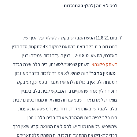
לפסול אותה (להלן:
ההתנגדות
).
ביום 11.8.21 הגיש המבקש בקשה לסילוק על הסף של
התנגדות בית בלב וזאת בהתאם לתקנה 43 לתקנות סדר הדין
האזרחי, התשע"ט-2018, "בגין היעדר זכות עמידה ובגין
השתק פלוגתא
והשתק שיפוטי".לטענתו, בית בלב אינה בגדר
"
מעוניין בדבר
" היות שהיא לא אמורה לזכות בדבר מעיזבון
המנוחה ולכן אין ביכולתה להגיש התנגדות. כמו כן, המבקש
הזכיר הליך אחר שהתקיים בין המבקש לבית בלב בעניין
צוואה של אדם אחר שבמסגרתה צווה אותו מנוח כספים לבית
בלב ולמבקש. באותו מקרה, דחה בית המשפט את טענות
בית בלב לפיה היות שהמבקש עבד בבית בלב וייתכן
שהשפיע על אותו מנוח יש לפסול את הצוואה וקבע שאין בכך
בכדי להצדיק את ההתנגדות ולכן קיים השתק פלוגתאביחס