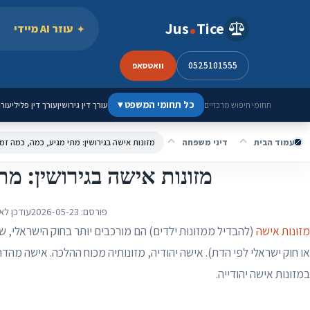
ילוג לתוכן
Jus
Tice
עוזר AI מיידי
0525101555
וואטסאפ
כל תחומי המשפט
▾
עורך דין גירושין
עורך דין פלילי
עורך
תחומי חיפוש מרכזיים
עמוד הבית
דיני משפחה
מזונות אישה בגירושין: מתי מגיע, כמה, כמה זמן
מזונות אישה בגירושין: מת
פורסם:
2026-05-23
עודכן לא
מזונות אישה
(להבדיל ממזונות ילדים) הם מורכבים יותר בחוק הישראלי, ש
או חוק ישראלי לפי הדת). אישה יהודיה, מזונותיה מכוח ההלכה. אישה מ
במזונות אישה יהודייה.