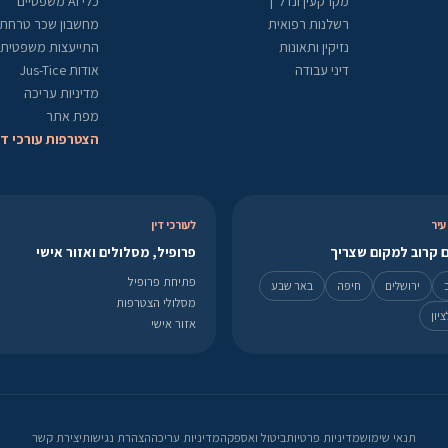
מקרקעין ונדל"ן
כלי AI משפטיים
רשלנות רפואית
מחשבון שכר טרחת ע
נזיקין ותאונות
התייעצות משפטית
דיני עבודה
אודות Jus-Tice
מדיניות עריכה
מפת אתר
הצטרפות עורכי די
עיר
לעורכי דין
 קרוב למקום שצריך
פרופיל, מסלולים ואזור אישי
פתיחת פרופיל
ירושלים
חיפה
באר שבע
מסלולי הצטרפות
יון
אזור אישי
תנאי שימוש
מדיניות פרטיות
ביטול ואספקה
מדיניות עריכה
הצהרת נגישות
יצירת קשר