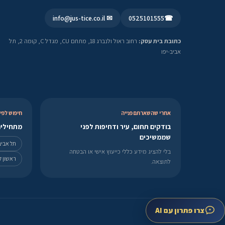
✉ info@jus-tice.co.il
0525101555
☎
כתובת בית עסק:
רחוב ראול ולנברג 18, מתחם CU, מגדל C, קומה 2, תל
אביב-יפו
אחרי שהשארתם פנייה
חיפוש לפי 
בודקים תחום, עיר ודחיפות לפני
מתחילים
שממשיכים
תל אביב
בלי להציג מידע כללי כייעוץ אישי או הבטחה
ראשון לצ
לתוצאה.
צרו פתרון עם AI