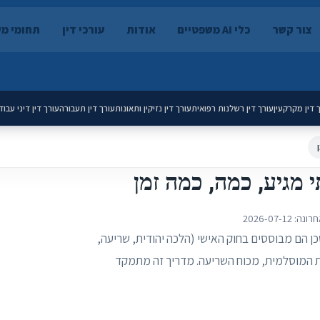
צור קשר
כלי AI משפטיים
אודות
עורכי דין
תחומי מ
 דין מקרקעין
עורך דין רשלנות רפואית
עורך דין נזיקין ותאונות
עורך דין תעבורה
עורך דין דיני עבוד
י מגיע, כמה, כמה זמן
חרונה:
2026-07-12
כן הם מבוססים בחוק האישי (הלכה יהודית, שריעה,
הדת המוסלמית, מכוח השריעה. מדריך זה מתמקד