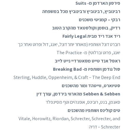
פירסון הארדמן מ- Suits
רבינוביץ, רבינוביץ ורבינוביץ מכל במשפחה
רבקי – קמניטי משכנים​
רדיק, בוסמן וקולסטאד מהקרב הטוב
ריד אנד ריד מבית Fairly Legal
רוברט דונל ושותפיו (מאוחר יותר דונל, יאנג, דול ופרוט ואחר כך
יאנג, פרוט וברלוטי) מ- The Practice
ראסל אנד טייט מסאטרדיי נייט לייב
סול גודמן ושותפיו מ- Breaking Bad
Sterling, Huddle, Oppenheim, & Craft – The Deep End
סטיוארט, ווייטהד ומור מהשכנים
Sebben & Sebben מהארווי בירדמן, עורך דין
סאגמן, בנט, רובינס, אופנהיים וטף מסיינפלד
טים קולינס ושותפיו מהשכנים
Vitale, Horowitz, Riordan, Schrecter, Schrecter, and
Schrecter – דריה