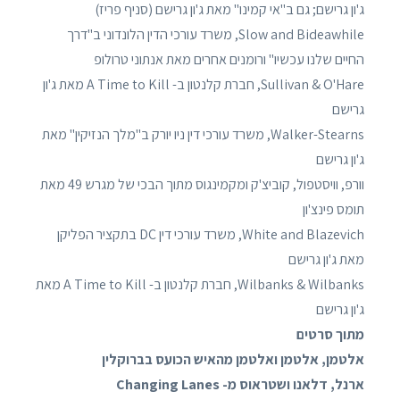
ג'ון גרישם; גם ב"אי קמינו" מאת ג'ון גרישם (סניף פריז)
Slow and Bideawhile, משרד עורכי הדין הלונדוני ב"דרך
החיים שלנו עכשיו" ורומנים אחרים מאת אנתוני טרולופ
Sullivan & O'Hare, חברת קלנטון ב- A Time to Kill מאת ג'ון
גרישם
Walker-Stearns, משרד עורכי דין ניו יורק ב"מלך הנזיקין" מאת
ג'ון גרישם
וורפ, וויסטפול, קוביצ'ק ומקמינגוס מתוך הבכי של מגרש 49 מאת
תומס פינצ'ון
White and Blazevich, משרד עורכי דין DC בתקציר הפליקן
מאת ג'ון גרישם
Wilbanks & Wilbanks, חברת קלנטון ב- A Time to Kill מאת
ג'ון גרישם
מתוך סרטים
אלטמן, אלטמן ואלטמן מהאיש הכועס בברוקלין
ארנל, דלאנו ושטראוס מ- Changing Lanes