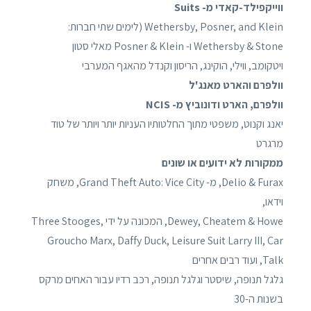
ווייקפילד-קאדי מ- Suits
Wethersby, Posner, and Klein (לימים שתי חברות:
Wethersby & Stone ו- Posner & Klein מאלי סטון
ויטקומב, ווילי, הוקינג, הריסון וקנדל מהאגף המערבי
וולפרם והארט מאנג'ל
וולפרם, הארט ודונוביץ מ- NCIS
יאנג וקנוט, משפטי מתוך החלטותיו העניות יותר ויותר של טוד
מרגרט
ממקורות לא ידועים או שונים
Delio & Furax, מ- Grand Theft Auto: Vice City, משחק
וידאו,
Dewey, Cheatem & Howe, המכונה על ידי Three Stooges,
Groucho Marx, Daffy Duck, Leisure Suit Larry III, Car
Talk, ועוד רבים אחרים
גלגל תנופה, שיסטר וגלגל תנופה, רכב רדיו עבור האחים מרקס
בשנות ה-30