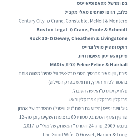
בס ומרשל מהאסוסיאייטס
כלוב, דגים ושותפים מאלי מקביל
Crane, Constable, McNeil & Montero מ- Century City
Crane, Poole & Schmidt מ- Boston Legal
Dewey, Cheathem & Livingstone מ -30 Rock
דוקט וסטיין מוויל וגרייס
פייגן והאריסון משעות חיוב
Feline Feline & Hairball מבית MADtv
פירת', ווין ומאיר מהנסיך הטרי מבל-אייר וויל סמית' משווה אותם
בהומור לכדור הארץ, רוח ואש בפרק הפיילוט)
פלוריק אגוס מ"האישה הטובה".
פרנקלין ופרנקלין מפרנקלין ובאש
גייג' וויטני פייס (הידוע גם בשם "גייג' וויטני") מהסדרה של אהרון
סורקין האגף המערבי, סטודיו 60 ברצועת השקיעה, וכן מה-12
בינואר 2009, פרק 24 והסרט " המשחק של מולי" מ-2017.
Gosset, Harper & Long מ- The Good Wife