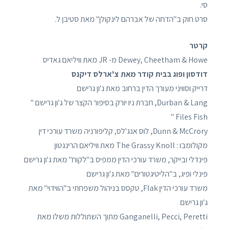
סי.
סרט חוק ב"הדחה של אברהם לינקולן" מאת סטיבן ל.
קרטר
Dewey, Cheetham & Howe מ- JR מאת וויליאם גאדיס
דודסון ופוג בבית קודר מאת צ'ארלס דיקנס
דרייק וסוויני מעורך הדין ברחוב מאת ג'ון גרישם
Durban & Lang, חברת ניו יורק בסיפור הקצר של ג'ון גרישם "
Files Fish "
Dunn & McCrory, לוס אנג'לס, קליפורניה משרד עורכי דין
מקולומבו : The Grassy Knoll מאת וויליאם הרינגטון
פינדלי ובייקר, משרד עורכי הדין ממפיס ב"לקוח" מאת ג'ון גרישם
פינלי ופיג, ב"הליטיגטורים" מאת ג'ון גרישם
משרד עורכי הדין Flak, טקסס בניהול משפחתי ב"הווידוי" מאת
ג'ון גרישם
Ganganelli, Pecci, Peretti מתוך השתוללות משלו מאת