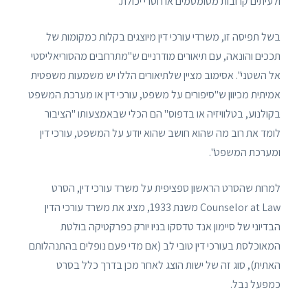
ולעיתים קרובות מטומטמים או חסרי יכולת.
בשל תפיסה זו, משרדי עורכי דין מיוצגים בקלות כמקומות של
תככים והונאה, עם תיאורים מודרניים ש"מתרחבים מהסוריאליסטי
אל השטני". אסימוב מציין שלתיאורים הללו יש משמעות משפטית
אמיתית מכיוון ש"סיפורים על משפט, עורכי דין או מערכת המשפט
בקולנוע, בטלוויזיה או בדפוס" הם הכלי שבאמצעותו "הציבור
לומד את רוב מה שהוא חושב שהוא יודע על המשפט, עורכי דין
ומערכת המשפט".
למרות שהסרט הראשון ספציפית על משרד עורכי דין, הסרט
Counselor at Law משנת 1933, מציג את משרד עורכי הדין
הבדיוני של סיימון אנד טדסקו בניו יורק כפרקטיקה בולטת
המאוכלסת בעורכי דין טובי לב (אם מדי פעם נופלים בהתנהלותם
האתית), סוג זה של ישות הוצג לאחר מכן בדרך כלל בסרט
כמפעל נבל.