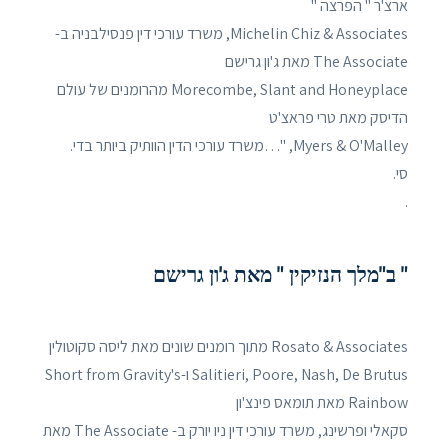
ארצ'ר " הפרצה "
Michelin Chiz & Associates, משרד עורכי דין פנסילבניה ב-
The Associate מאת ג'ון גרישם
Morecombe, Slant and Honeyplace מהרומנים של עולם
הדיסק מאת טרי פראצ'ט
Myers & O'Malley, "…משרד עורכי הדין הוותיק ביותר בדי.
סי.
.
" ב"מלך הנזיקין " מאת ג'ון גרישם
Rosato & Associates מתוך רומנים שונים מאת ליסה סקוטולין
Salitieri, Poore, Nash, De Brutus ו-Short from Gravity's
Rainbow מאת תומאס פינצ'ון
סקאלי ופרשינג, משרד עורכי דין ניו יורק ב- The Associate מאת