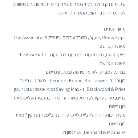
שקיימים רק כחלק בלתי נפרד מיצירה בדיונית בולטת. הם מסווגים
לפי המדיה שבה הוצג המשרד לראשונה.
מתוך ספרים
Agee, Poe & Epps, משרד עורכי דין ניו יורק ב- The Associate
מאת ג'ון גרישם
בייקר פוטס, משרד עורכי דין בסן פרנסיסקו ב- The Associate
מאת ג'ון גרישם
בנדיני, למברט ולוק מהפירמה מאת ג'ון גרישם
בון ובון, ב- Theodore Boone: Kid Lawyer מאת ג'ון גרישם
Blackwood & Price, ב- Saving Max מאת אנטואנט ואן הוגטן
בריים, סטרנס וקידלו, די.סי. משרד עורכי דין בתקציר הפליקן מאת
ג'ון גרישם
משרדי עורכי הדין של ג'יי קליי קרטר השני ב"מלך הנזיקין " מאת
ג'ון גרישם
Dennard & McShane, וושינגטון די.