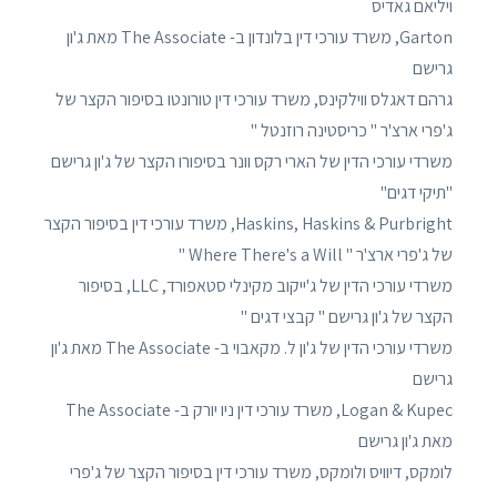
ויליאם גאדיס
Garton, משרד עורכי דין בלונדון ב- The Associate מאת ג'ון
גרישם
גרהם דאגלס ווילקינס, משרד עורכי דין טורונטו בסיפור הקצר של
ג'פרי ארצ'ר " כריסטינה רוזנטל "
משרדי עורכי הדין של הארי רקס וונר בסיפורו הקצר של ג'ון גרישם
"תיקי דגים"
Haskins, Haskins & Purbright, משרד עורכי דין בסיפור הקצר
של ג'פרי ארצ'ר " Where There's a Will "
משרדי עורכי הדין של ג'ייקוב מקינלי סטאפורד, LLC, בסיפור
הקצר של ג'ון גרישם " קבצי דגים "
משרדי עורכי הדין של ג'ון ל. מקאבוי ב- The Associate מאת ג'ון
גרישם
Logan & Kupec, משרד עורכי דין ניו יורק ב- The Associate
מאת ג'ון גרישם
לומקס, דיוויס ולומקס, משרד עורכי דין בסיפור הקצר של ג'פרי