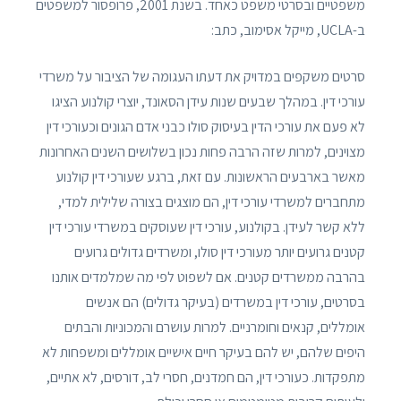
משפטיים ובסרטי משפט כאחד. בשנת 2001, פרופסור למשפטים
ב-UCLA, מייקל אסימוב, כתב:
סרטים משקפים במדויק את דעתו העגומה של הציבור על משרדי
עורכי דין. במהלך שבעים שנות עידן הסאונד, יוצרי קולנוע הציגו
לא פעם את עורכי הדין בעיסוק סולו כבני אדם הגונים וכעורכי דין
מצוינים, למרות שזה הרבה פחות נכון בשלושים השנים האחרונות
מאשר בארבעים הראשונות. עם זאת, ברגע שעורכי דין קולנוע
מתחברים למשרדי עורכי דין, הם מוצגים בצורה שלילית למדי,
ללא קשר לעידן. בקולנוע, עורכי דין שעוסקים במשרדי עורכי דין
קטנים גרועים יותר מעורכי דין סולו, ומשרדים גדולים גרועים
בהרבה ממשרדים קטנים. אם לשפוט לפי מה שמלמדים אותנו
בסרטים, עורכי דין במשרדים (בעיקר גדולים) הם אנשים
אומללים, קנאים וחומרניים. למרות עושרם והמכוניות והבתים
היפים שלהם, יש להם בעיקר חיים אישיים אומללים ומשפחות לא
מתפקדות. כעורכי דין, הם חמדנים, חסרי לב, דורסים, לא אתיים,