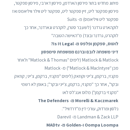
מיתוג מחדש בתור פירסון הארדמן, פירסון דארבי, פירסון ספקטר,
פירסון ספקטר ליט, זיין ספקטר ליט, ספקטר ליט ווילר וויליאמס ואז
ספקטר ליט וויליאמס) מ- Suits
לוקהארט גרדנר (לשעבר סטרן, לוקהרט וגארדנר, אחר כך
לוקהרט, גרדנר ובונד) מ"האישה הטובה"
לוטוס, ספקמן ופלפס מ- Is It Legal?
דיני משפחה לובם וברנם ממשפחת סימפסון
Matlock & Matlock (לימים "Matlock & Thomas" ולאחר
מכן "Matlock & MacIntyre") מ- Matlock
מקנזי, ברקמן, צ'ייני וקוזאק (לימים "מקנזי, ברקמן, צ'ייני, קוזאק
ובקר", אחר כך "מקנזי, ברקמן, צ'ייני ובקר"; באופן לא רשמי
"מקנזי ברקמן") מלוס אנג'לס לאו
Morelli & Kaczmarek מ- The Defenders
נלסון ומרדוק, עורכי דין מ"דרדוויל ".
Landman & Zack LLP מ- Darevil
Oompa Loompa ו-Golden מ- MADtv