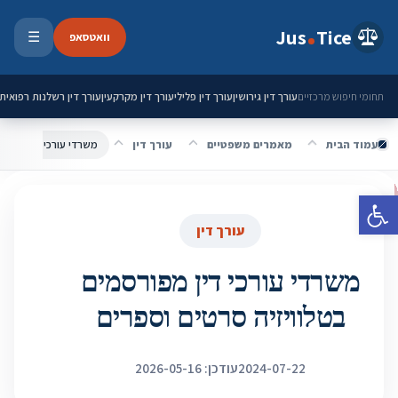
ילוג לתוכן
Jus
Tice
וואטסאפ
☰
פתיחת 
עורך דין גירושין
עורך דין פלילי
עורך דין מקרקעין
עורך דין רשלנות רפואית
תחומי חיפוש מרכזיים
עמוד הבית
מאמרים משפטיים
עורך דין
משרדי עורכי דין מפורס
פתח סרגל נגישות
עורך דין
משרדי עורכי דין מפורסמים
בטלוויזיה סרטים וספרים
2024-07-22
עודכן: 2026-05-16