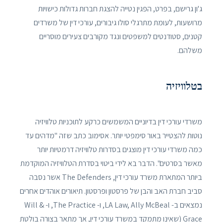
ג'ון גרישם, בפרט, הפגין נטייה להצגת חברות גדולות כישויות
מרושעות, לעומת מתרגלי סולו גיבורים, עורכי דין של משרדים
קטנים, סטודנטים למשפטים ונגד מקורבים צעירים מוסריים
משלהם.
בטלוויזיה
משרדי עורכי דין בדיוניים המשמשים כרקע לתוכניות טלוויזיה
נוטות להצטייר באור סימפטי יותר. אסימוב כתב שזה "מדהים עד
כמה משרדי עורכי דין מוצגים בסדרות טלוויזיה דרמטיות יותר
מאשר בסרטים". הדבר בא לידי ביטוי בסדרת הטלוויזיה המוקדמת
ביותר המתארת ​​משרד עורכי דין, The Defenders אשר נסבה
סביב חברת האב והבן של פרסטון ופרסטון. תיאורים אוהדים אחרים
נמצאים ב- LA Law, Ally McBeal, ו- The Practice, ו- Will &
Grace (שאינו מתמקד במשרד עורכי דין, אך מתאר בצורה בולטת