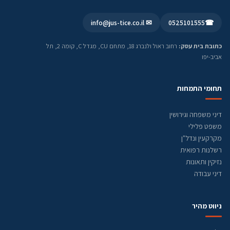
✉ info@jus-tice.co.il
0525101555
☎
כתובת בית עסק:
רחוב ראול ולנברג 18, מתחם CU, מגדל C, קומה 2, תל
אביב-יפו
תחומי התמחות
דיני משפחה וגירושין
משפט פלילי
מקרקעין ונדל"ן
רשלנות רפואית
נזיקין ותאונות
דיני עבודה
ניווט מהיר