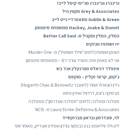
גרינברג וגרינברג מג'ימי קימל לייב!
Grey & Associates מקווין היל
Gublin & Green מסאטרדיי נייט לייב
Hackey, Joake & Dunnit ממשפחת סימפסון
המלין, המלין ומקגיל מ- Better Call Saul
יוז ושותפיו מנזקים
הופמן ושותפיו (לימים "וויילר ושותפיו") מ- Murder One
אני לא מאמין שזה משרד עורכי דין! – ממשפחת סימפסון
אינפלד דניאלס מפרנקלין אנד בש
ג'קמן, קרטר וקליין – מוקסם
ג'רין הוגארת' ושות' (לשעבר Hogarth Chao & Benowitz)
מג'סיקה ג'ונס, דרדוויל ואיירון פיסט
ממלכה וממלכה (לימים "ממלכה ואנדרסון") מממלכה
Laura Strike-DePalma & Associates מ- NCIS
לוי, סונדרסון ובראון מברוקסייד
ליט וילר וויליאמס בנט (במקור גורדון שמידט ואן דייק, מאוחר יותר