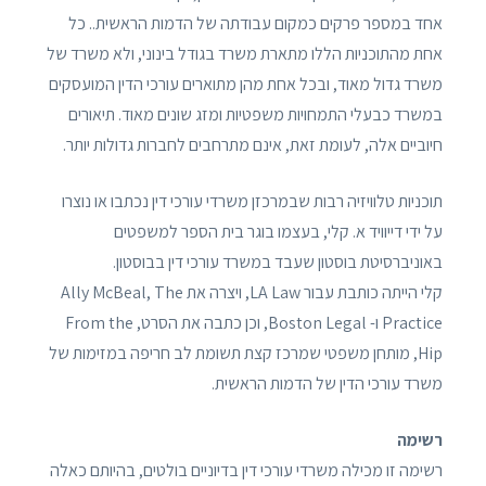
אחד במספר פרקים כמקום עבודתה של הדמות הראשית.. כל
אחת מהתוכניות הללו מתארת ​​משרד בגודל בינוני, ולא משרד של
משרד גדול מאוד, ובכל אחת מהן מתוארים עורכי הדין המועסקים
במשרד כבעלי התמחויות משפטיות ומזג שונים מאוד. תיאורים
חיוביים אלה, לעומת זאת, אינם מתרחבים לחברות גדולות יותר.
תוכניות טלוויזיה רבות שבמרכזן משרדי עורכי דין נכתבו או נוצרו
על ידי דייוויד א. קלי, בעצמו בוגר בית הספר למשפטים
באוניברסיטת בוסטון שעבד במשרד עורכי דין בבוסטון.
קלי הייתה כותבת עבור LA Law, ויצרה את Ally McBeal, The
Practice ו- Boston Legal, וכן כתבה את הסרט, From the
Hip, מותחן משפטי שמרכז קצת תשומת לב חריפה במזימות של
משרד עורכי הדין של הדמות הראשית.
רשימה
רשימה זו מכילה משרדי עורכי דין בדיוניים בולטים, בהיותם כאלה