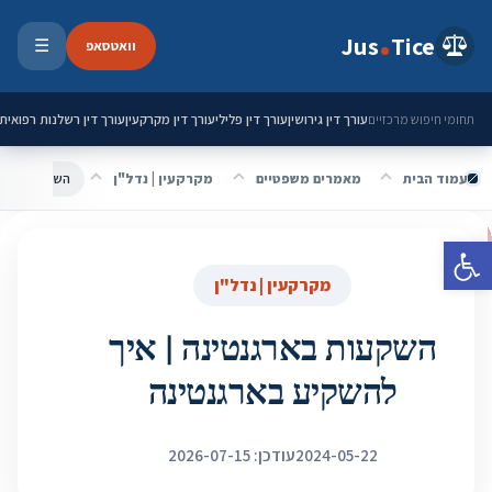
ילוג לתוכן
Jus
Tice
וואטסאפ
☰
פתיחת 
עורך דין גירושין
עורך דין פלילי
עורך דין מקרקעין
עורך דין רשלנות רפואית
תחומי חיפוש מרכזיים
עמוד הבית
מאמרים משפטיים
מקרקעין | נדל"ן
השקעות בארגנ
פתח סרגל נגישות
מקרקעין | נדל"ן
השקעות בארגנטינה | איך
להשקיע בארגנטינה
2024-05-22
עודכן: 2026-07-15