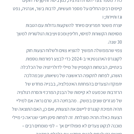
כולל מספר צעדי הסרת רגולציה, כגון ביטול ותיקון של חוקים
קיימים רבים החלים על מספר תעשיות, לרבות בשר, אנרגיה, נפט
וגז ותיירות; ו
יוצרת משטר תמריצים מיוחד להשקעות גדולות עם הטבות
מסוימות הקשורות למיסוי, חליפין ומכס ויציבות רגולטורית למשך
30 שנה.
צפוי שהממשלה תמשיך להוציא צווים ולשלוח הצעות חוק
לקונגרס הארגנטינאי ב-2024 כדי לבצע רפורמות נוספות.
בינתיים, הבטחות הקמפיין של מיילי לדולריזציה של הכלכלה
הושהו, לפחות לתקופה הראשונה של נשיאותו, שבמהלכה
יתמקדו הצעדים בהפחתת האינפלציה, בבנייה מחדש של
הרזרבות שכמעט לא קיימות של הבנק המרכזי והסרת רגולציה
של מגזרים שונים במשק. . מהבחינה הזו, טרם נראה אם ​​למיליי
תהיה תמיכת קונגרס ליישם את הצעותיו, ואם כן, האם התוצאה של
הצעות כאלה תהיה מוצלחת. זה לפחות סימן חיובי שנראה כי מיילי
מוכנה לנקוט צעדים לא פופולריים אך – לפי מומחים רבים –