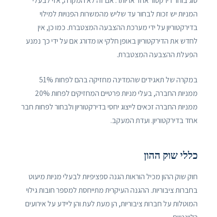
סוג בוחר דירקטור אחד או יותר. אם זה לא המקרה, אזי לבעלי
המניות יש זכות לבחור עד שליש מהמשרות הפנויות למילוי
בדירקטוריון על ידי מערכת ההצבעה המצטברת. כמו כן, אין
לחדש את הדירקטוריון באופן חלקי או מדורג אם על ידי כך נמנע
הפעלת ההצבעה המצטברת.
במקרה של תאגידים שהמדינה מחזיקה בהם לפחות 51%
ממניות החברה, בעלי מניות פרטיים המחזיקים לפחות 20%
ממניות החברה זכאים לייצוג יחסי בדירקטוריון ולבחור לפחות חבר
אחד בדירקטוריון. ועדת המעקב.
כללי שוק ההון
חוק שוק ההון מכיל הוראות הגנה ספציפיות לבעלי מניות מיעוט
בחברות ציבוריות. ההגנה העיקרית מתייחסת למספר חובות גילוי
המוטלות על חברות ציבוריות, הן מעת לעת והן ליידע על אירועים