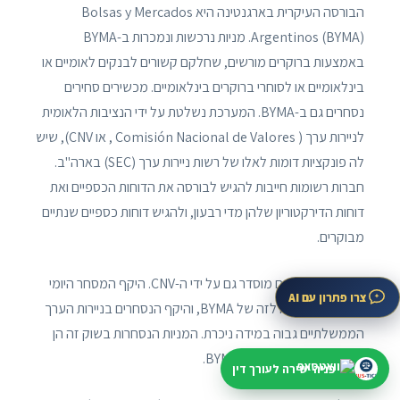
הבורסה העיקרית בארגנטינה היא Bolsas y Mercados
Argentinos (BYMA). מניות נרכשות ונמכרות ב-BYMA
באמצעות ברוקרים מורשים, שחלקם קשורים לבנקים לאומיים או
בינלאומיים או לסוחרי ברוקרים בינלאומיים. מכשירים סחירים
נסחרים גם ב-BYMA. המערכת נשלטת על ידי הנציבות הלאומית
לניירות ערך ( Comisión Nacional de Valores , או CNV), שיש
לה פונקציות דומות לאלו של רשות ניירות ערך (SEC) בארה"ב.
חברות רשומות חייבות להגיש לבורסה את הדוחות הכספיים ואת
דוחות הדירקטוריון שלהן מדי רבעון, ולהגיש דוחות כספיים שנתיים
מבוקרים.
השוק ללא מרשם מוסדר גם על ידי ה-CNV. היקף המסחר היומי
צרו פתרון עם AI
של המניות דומה לזה של BYMA, והיקף הנסחרים בניירות הערך
הממשלתיים גבוה במידה ניכרת. המניות הנסחרות בשוק זה הן
של החברות הנסחרות ב-BYMA.
פניה ישירה לעורך דין