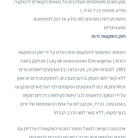
מתן נתונים סטטיסטיים מעודכנים על נושאים הקשורים להשקעה
ומידע ספציפי בכל מגזר; ו
פיתוח חבילות ניתוח וחבילות מידע אד הוק למשקיעים
פוטנציאליים.
חוק השקעות זרות
המשטר המשפטי להשקעות זרות נשלט על ידי חוק ההשקעות
הזרות ( Ley de Inversiones Extranjeras ) שנחקק בשנת
1993. למטרות חוק זה, אין הבחנה בין משקיעים לאומיים וזרים
ללא קשר לסוג העסק בו הם מעורבים. למשקיעים זרים יש אותן
זכויות וחובות כמו למשקיעים המקומיים לפי הפרמטרים שנקבעו
על ידי החוקה הלאומית לגבי פיתוח פעילויות כלכליות חוקיות
בארגנטינה. ככלל, אין הגבלות על אחוז ההשתתפות של זרים
בגוף מקומי, ללא קשר לסוג הרכב הנבחר.
ארגנטינה הוציאה לפועל מספר הסכמי השקעות דו-צדדיים עם
מדינות שלישיות והיא חברה בסוכנות הערבות להשקעות