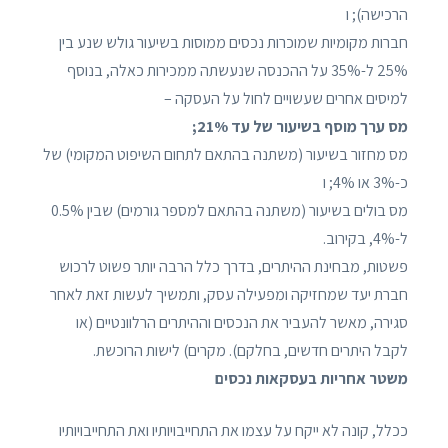
הרכישה); ו
חברות מקומיות שמוכרות נכסים ממוסות בשיעור גולש שנע בין
25% ל-35% על ההכנסה שנעשתה ממכירות כאלה, בנוסף
למיסים אחרים שעשויים לחול על העסקה –
מס ערך מוסף בשיעור של עד 21%;
מס מחזור בשיעור (משתנה בהתאם לתחום השיפוט המקומי) של
כ-3% או 4%; ו
מס בולים בשיעור (משתנה בהתאם למספר גורמים) שבין 0.5%
ל-4%, בקירוב.
פשטות, מבחינת ההיתרים, בדרך כלל הרבה יותר פשוט לרכוש
חברת יעד שמחזיקה ומפעילה עסק, ותמשיך לעשות זאת לאחר
סגירה, מאשר להעביר את הנכסים וההיתרים הרלוונטיים (או
לקבל היתרים חדשים, בחלקם). מקרים) לישות הרוכשת.
משטר אחריות בעסקאות נכסים
ככלל, קונה לא ייקח על עצמו את התחייבויותיו ואת התחייבויותיו