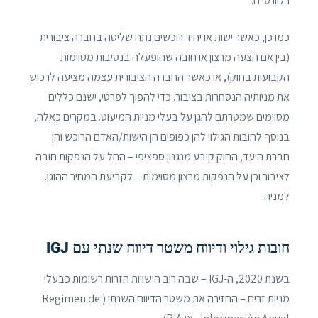
רלוונטיים.
כמו כן, כאשר ישות או יחיד רוכשים נתח שליטה בחברה ציבורית
(בין אם הצעה מרצון או חובה שהופעלה בנסיבות מסוימות
הקבועות בחוק), או כאשר החברה הציבורית עצמה מציעה לרכוש
את מניותיה הנסחרות בציבור. כדי להפוך לפרטי, ישנם כללים
מסוימים שמטרתם להגן על בעלי מניות המיעוט. במקרים כאלה,
בנוסף לחובות הגילוי להן כפופים הן הישות/האדם הרוכש והן
חברת היעד, החוק קובע מנגנון ספציפי – החל על הנפקות חובה
לציבור וכן על הנפקות מרצון מסוימות – לקביעת המחיר ההוגן.
למניה.
חובות גילוי ודיווח משטר דיווח שנתי עם IGJ
בשנת 2020, ה-IGJ – שבה רוב הישויות הזרות רשומות כבעלי
מניות זרים – החזירה את משטר הדיווח השנתי ( Regimen de