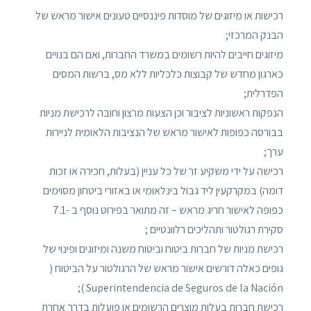
רכישות או מיזוגים של מוסדות פיננסיים טעונים אישור מראש של
הבנק המרכזי;
מיזוגים חייבים להיות רשומים במשרד החברות, ואם הם בנויים
כארגון מחדש של קבוצות כלכליות ללא מס, ברשות המסים
הפדרלית;
הנפקות ראשוניות לציבור וכן הצעות מרצון וחובה לרכישת מניות
בבורסה כפופות לאישור מראש של הנציבות הלאומית לניירות
ערך;
רכישה על ידי משקיע זר של כל עניין (בעלות, חכירה או זכות
דומה) במקרקעין ליד גבול בינלאומי או באזורי ביטחון מסוימים
כפופה לאישור חריג מראש – זה מתואר בפירוט נוסף ב -7.1
סקירת רגולטור ותהליכים רלוונטיים ;
רכישת מניות של חברות ביטוח וביטוח משנה ומיזוגים ופינוי של
גופים כאלה דורשים אישור מראש של הרגולטור על הביטוח (
Superintendencia de Seguros de la Nación );
רכישת חברות בעלות מוצרים הרשומים או פועלות בדרך אחרת