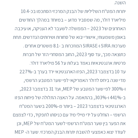
השנה.
יתרות המט"ח השליליות של הבנק המרכזי הסתכמו בכ-10.4
מיליארד דולר, מה שמסביר מדוע – במיוחד במהלך החודשים
האחרונים של 2023 – הממשלה לשעבר לא העניקה, או עיכבה
באופן משמעותי, אישורי יבוא של סחורות ושירותים הנדרשים. תחת
מערכות SIRA ו-SIRASE המוזכרות ב -8.1 משטרים אחרים .
כתוצאה מכך, עד סוף 2023, החוב המסחרי הזר של חברות
פרטיות ארגנטינאיות נאמד בעלות על 56 מיליארד דולר.
עד 10 בדצמבר 2023, הפזו הארגנטינאי ירד בערך ב-227%
מדי שנה ביחס לדולר האמריקאי לפי שער המטבע הרשמי,
ו-300% לפי שער המטבע של MEP, ועד 31 בדצמבר 2023,
ב-441% ו-303%, בהתאמה. על האצה התלולה של פיחות הפזו
הארגנטינאי בדצמבר 2023 – ביותר מ-200% בשער המט"ח
הרשמי – הוחלט על ידי מיילי מיד עם כניסתו לתפקיד, כדי לצמצם
את הפער בין שער המט"ח הרשמי לשער המט"ח של MEP, וכן
לעודד יצוא כאמצעי להשבת יתרות הבנק המרכזי. שער ה- MEP