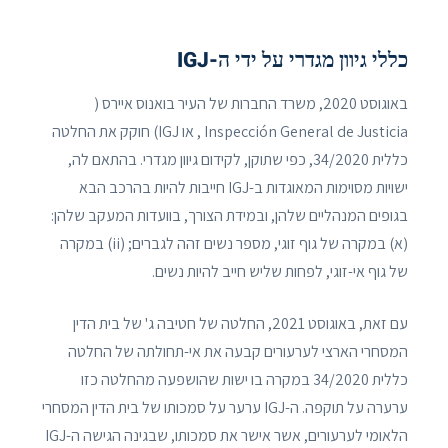
כללי גיוון מגדרי על ידי ה-IGJ
באוגוסט 2020, משרד החברות של העיר בואנוס איירס (
Inspección General de Justicia , או IGJ) חוקק את החלטה
כללית 34/2020, כפי שתוקן, לקידום גיוון מגדרי. בהתאם לה,
ישויות מסוימות המאוגדות ב-IGJ חייבות להיות בהרכב הבא
בגופים המנהליים שלהן, ובמידת הצורך, בוועדות המעקב שלהן:
(א) במקרה של גוף זוגי, מספר נשים זהה לגברים; (ii) במקרה
של גוף אי-זוגי, לפחות שליש חייב להיות נשים.
עם זאת, באוגוסט 2021, החלטה של ​​חטיבה ג' של בית הדין
המסחרי הארצי לערעורים קבעה את אי-תחולתה של החלטה
כללית 34/2020 במקרה בו ישות שהושפעה מהחלטה כזו
ערערה על תוקפה. ה-IGJ ערער על סמכותו של בית הדין המסחרי
הלאומי לערעורים, אשר אישר את סמכותו, שבגינה הגישה ה-IGJ