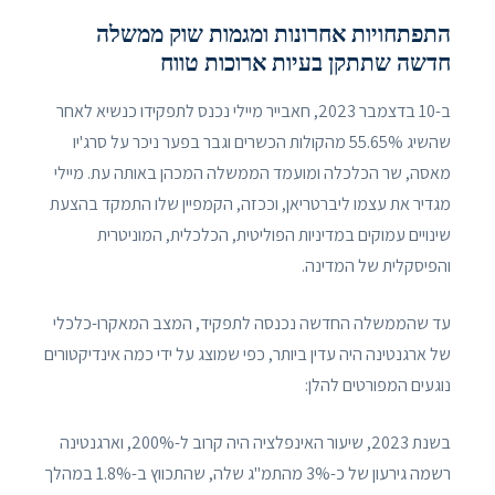
התפתחויות אחרונות ומגמות שוק ממשלה
חדשה שתתקן בעיות ארוכות טווח
ב-10 בדצמבר 2023, חאבייר מיילי נכנס לתפקידו כנשיא לאחר
שהשיג 55.65% מהקולות הכשרים וגבר בפער ניכר על סרג'יו
מאסה, שר הכלכלה ומועמד הממשלה המכהן באותה עת. מיילי
מגדיר את עצמו ליברטריאן, וככזה, הקמפיין שלו התמקד בהצעת
שינויים עמוקים במדיניות הפוליטית, הכלכלית, המוניטרית
והפיסקלית של המדינה.
עד שהממשלה החדשה נכנסה לתפקיד, המצב המאקרו-כלכלי
של ארגנטינה היה עדין ביותר, כפי שמוצג על ידי כמה אינדיקטורים
נוגעים המפורטים להלן:
בשנת 2023, שיעור האינפלציה היה קרוב ל-200%, וארגנטינה
רשמה גירעון של כ-3% מהתמ"ג שלה, שהתכווץ ב-1.8% במהלך