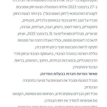
חוקים ותקנות כדי לבטל את הרגולציה משמעותית של הכלכלה.
ב-27 בדצמבר 2023 שלחה הממשלה הצעת חוק אומניבוס
לקונגרס הארגנטינאי ("חוק האומניבוס"). בין היתר הצעת החוק:
מכריז על מצב חירום ציבורי בנושאים כלכליים, פיננסיים,
פיסקאליים, ביטוח לאומי, ביטחון, הגנה, תעריפים, אנרגיה,
סניטריים, מנהליים וסוציאליים עד 31 בדצמבר 2025, שניתן
להארכה לשנתיים נוספות, וכולל האצלה רחבה של סמכויות
חקיקה לרשות המבצעת סניף בזמן חירום כזה;
כוללת רפורמה במינהל הציבורי, בתעסוקה הציבור ובחוק סדרי
הדין המנהליים, ובמערכות הבחירות, החינוך, המשפט, בריאות
הציבור והתחבורה;
מאשר הפרטת חברות בבעלות המדינה;
מגביל הפגנות ומגביר את העונשים על פגיעה בתחבורה
הציבורית;
מכיל חוק הגבלים עסקיים חדש, הפחתות מס מסוימות, הקפאת
מס ואפשרות להסדיר את יחסי העבודה;