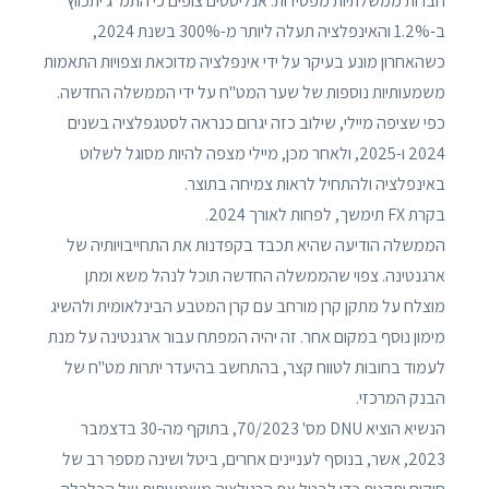
חברות ממשלתיות מפסידות. אנליסטים צופים כי התמ"ג יתכווץ
ב-1.2% והאינפלציה תעלה ליותר מ-300% בשנת 2024,
כשהאחרון מונע בעיקר על ידי אינפלציה מדוכאת וצפויות התאמות
משמעותיות נוספות של שער המט"ח על ידי הממשלה החדשה.
כפי שציפה מיילי, שילוב כזה יגרום כנראה לסטגפלציה בשנים
2024 ו-2025, ולאחר מכן, מיילי מצפה להיות מסוגל לשלוט
באינפלציה ולהתחיל לראות צמיחה בתוצר.
בקרת FX תימשך, לפחות לאורך 2024.
הממשלה הודיעה שהיא תכבד בקפדנות את התחייבויותיה של
ארגנטינה. צפוי שהממשלה החדשה תוכל לנהל משא ומתן
מוצלח על מתקן קרן מורחב עם קרן המטבע הבינלאומית ולהשיג
מימון נוסף במקום אחר. זה יהיה המפתח עבור ארגנטינה על מנת
לעמוד בחובות לטווח קצר, בהתחשב בהיעדר יתרות מט"ח של
הבנק המרכזי.
הנשיא הוציא DNU מס' 70/2023, בתוקף מה-30 בדצמבר
2023, אשר, בנוסף לעניינים אחרים, ביטל ושינה מספר רב של