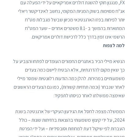
FX, מנגנון חוקי להשגת דולרים אמריקאיים על ידי הפעלה עם
אג"ח מסוימות בשוק המניות המקומי, נחשב לאינדיקטור ריאלי
יותר לפיחות בפזו הארגנטינאי מכיוון שבשל מגבלות מט"ח
המתוארות בהמשך ב -8.1 משטרים אחרים – שער המט"ח
הרשמי אינו זמין בדרך כלל לרכישת דולרים אמריקאים.
למה לצפות
הנשיא מיילי הכיר באתגרים החמורים העומדים לפתחו והצביע על
כך שאין מקום להדרגתיות, אלא הבטיח ליישם כמה צעדים
משמעותיים במהירות. להלן כמה הודעות רלוונטיות שמסר מיילי
לאחר שנבחר (וכמה תחזיות קשורות), כמו גם הצעדים הראשונים
שאימצה ממשלתו לאחר כניסתו לתפקיד:
הממשלה מצפה לחסל את הגירעון העיקרי של ארגנטינה בשנת
2024, על ידי קיצוץ משמעותי בהוצאות בחזיתות שונות – כולל
העברות לפי שיקול דעת למחוזות וסובסידיות – ועל ידי הפרטת