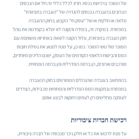
של המוכר ברכישת נכסיו. חריג לכלל כללי זה חל אם הנכסים
הכרוכים בהעברה נכנסים להגדרה של "העברה בתפזורת"
מלאה או חלקית או של "עסק חי" הקבוע בחוק ההעברה
בתפזורת. במקרה זה, במידה והקונה לא ימלא בקפדנות את נוהל
חוק העברה בתפזורת, עלול הקונה לשאת באחריות משותפת עם
המוכר מול נושי המוכר. כמו כן, על מנת למנוע את נטילת חובות
המס והביטוח הלאומי הקודמים של העסק, ישנם הליכים מיוחדים,
מורכבים וארוכים, הן ברמה הפדרלית והן ברמה המחוזית.
בהתחשב בעובדה שהנהלים המפורטים בחוק ההעברה
בתפזורת ובתקנות המס הפדרליות והמחוזיות מכבידות, הצדדים
לעסקה מחליטים רק לעתים רחוקות לבצע אותם.
רכישת חברות ציבוריות
על מנת לרכוש את כל או חלק ניכר מנכסיה של חברה ציבורית,