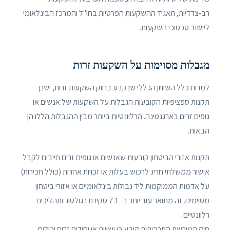
רב-צדדיות, תאגיד ההשקעות הפרטיות בחו"ל והמרכז הבינלאומי
ליישוב סכסוכי השקעות.
מגבלות מסוימות על השקעות זרות
למרות כלל השוויון הכללי שנקבע בחוק השקעות זרות, ישנן
תקנות ספציפיות הקובעות הגבלות על השקעות של אנשים או
גופים זרים בארגנטינה. הרלוונטיות ביותר מבין ההגבלות הללו הן
הבאות.
תקנות אזורי הביטחון קובעות שאנשים או גופים זרים חייבים לקבל
אישור ממשלתי חריג לרכוש בעלות או זכויות אחרות (כולל חכירות)
על אדמות הממוקמות ליד גבולות בינלאומיים או אזורי ביטחון
מסוימים. זה מתואר עוד יותר ב -7.1 סקירת רגולטור ותהליכים
רלוונטיים .
חוק המורשת התרבותית קובע כי ישויות או יחידים זרים יכולים