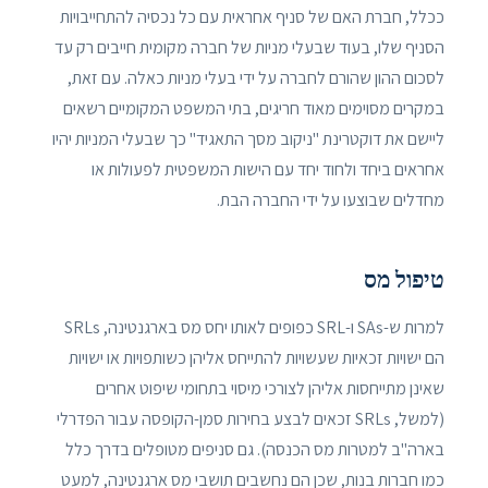
ככלל, חברת האם של סניף אחראית עם כל נכסיה להתחייבויות
הסניף שלו, בעוד שבעלי מניות של חברה מקומית חייבים רק עד
לסכום ההון שהורם לחברה על ידי בעלי מניות כאלה. עם זאת,
במקרים מסוימים מאוד חריגים, בתי המשפט המקומיים רשאים
ליישם את דוקטרינת "ניקוב מסך התאגיד" כך שבעלי המניות יהיו
אחראים ביחד ולחוד יחד עם הישות המשפטית לפעולות או
מחדלים שבוצעו על ידי החברה הבת.
טיפול מס
למרות ש-SAs ו-SRL כפופים לאותו יחס מס בארגנטינה, SRLs
הם ישויות זכאיות שעשויות להתייחס אליהן כשותפויות או ישויות
שאינן מתייחסות אליהן לצורכי מיסוי בתחומי שיפוט אחרים
(למשל, SRLs זכאים לבצע בחירות סמן-הקופסה עבור הפדרלי
בארה"ב למטרות מס הכנסה). גם סניפים מטופלים בדרך כלל
כמו חברות בנות, שכן הם נחשבים תושבי מס ארגנטינה, למעט