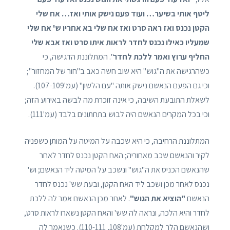
ליטף אותי בשיער… ועוד פעם נישק אותי ואז… אח שלי
הקטן נכנס ואז ראה סרט ואז אח שלי בא אחריו ש' אח שלי
שמעליו כאילו נכנס לחדר לראות איתו סרט ואז אבא שלי
החליף ערוץ ואמר ללכת לחדר
". המתלוננת הדגישה, כי
כשהרגישה את ה"גוש" היא שוב חשה כאב ב"חור של המחזור";
וכי גם הפעם הנאשם נישק אותה "עם הלשון" (עמ'107-109).
לשאלת התובעת השיבה, כי אינה זוכרת מה לבשה באירוע הזה;
וכי בכל המקרים הנאשם היה לבוש בתחתונים בלבד (עמ'111).
המתלוננת הרחיבה, כי היא שכבה על המיטה על המותן כשפניה
לקיר והנאשם שכב מאחוריה; האח הקטן נכנס לחדר לאחר
שהנאשם הכניס את ה"גוש" ונשכב על המיטה ליד הנאשם; וש'
נכנס לאחר מכן ושכב ליד האח הקטן, ובעת שש' נכנס לחדר
הנאשם
"הוציא את הגוש"
. לאחר מכן הנאשם אמר לה ללכת
לחדר והיא הלכה, ונראה לה שש' והאח הקטן נשארו לראות סרט,
ושהנאשם הלך למקלחת (עמ'108, 110-111). כשנאמר לה