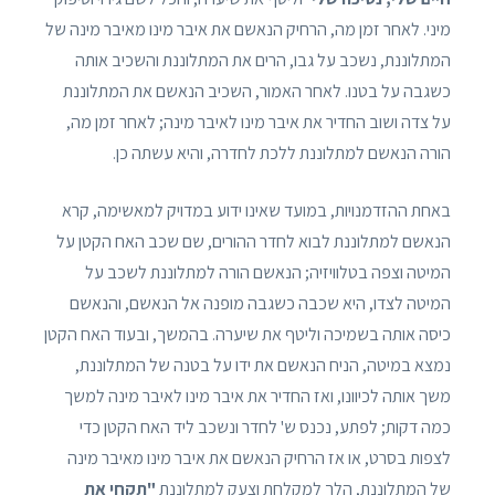
מיני. לאחר זמן מה, הרחיק הנאשם את איבר מינו מאיבר מינה של
המתלוננת, נשכב על גבו, הרים את המתלוננת והשכיב אותה
כשגבה על בטנו. לאחר האמור, השכיב הנאשם את המתלוננת
על צדה ושוב החדיר את איבר מינו לאיבר מינה; לאחר זמן מה,
הורה הנאשם למתלוננת ללכת לחדרה, והיא עשתה כן.
באחת ההזדמנויות, במועד שאינו ידוע במדויק למאשימה, קרא
הנאשם למתלוננת לבוא לחדר ההורים, שם שכב האח הקטן על
המיטה וצפה בטלוויזיה; הנאשם הורה למתלוננת לשכב על
המיטה לצדו, היא שכבה כשגבה מופנה אל הנאשם, והנאשם
כיסה אותה בשמיכה וליטף את שיערה. בהמשך, ובעוד האח הקטן
נמצא במיטה, הניח הנאשם את ידו על בטנה של המתלוננת,
משך אותה לכיוונו, ואז החדיר את איבר מינו לאיבר מינה למשך
כמה דקות; לפתע, נכנס ש' לחדר ונשכב ליד האח הקטן כדי
לצפות בסרט, או אז הרחיק הנאשם את איבר מינו מאיבר מינה
של המתלוננת, הלך למקלחת וצעק למתלוננת
"תקחי את