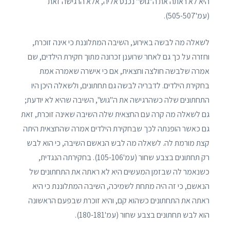
היא לא ראתה את ה"גוש" נכנס אליה, אלא הרגישה זאת
(עמ'505-507).
לשאלה מה לבשה באירוע, השיבה המתלוננת כי אינה זוכרת,
וחזרה על כך גם לאחר שרוענן זכרונה מתוך חקירת הילדים, שם
אמרה שלבשה חולצה וחצאית, אם כי אישרה שאמרה אמת
בחקירת הילדים. לדבריה לבשה גם תחתונים, ולשאלה היכן היו
התחתונים שלה כשהרגישה את ה"גוש", השיבה שהיא לא יודעת;
גם לשאלה מה קרה עם החצאית שלה השיבה שאינה זוכרת, זאת
גם כאשר הופנתה לכך שבחקירת הילדים אמרה שהחצאית היתה
קצת מורמת לה. לשאלה מה לבש הנאשם השיבה, כי הוא לבש
רק תחתונים בצבע שחור (עמ'105-106). בחקירתה הנגדית,
כשנאמר לה שבזמן המעשים היא לא ראתה את התחתונים של
הנאשם, כי זה היה מתחת לשמיכה, השיבה המתלוננת כי היא
ראתה את התחתונים כשהוא קם, והיא זוכרת שבפעם הראשונה
הוא לבש תחתונים בצבע שחור (עמ'180-181).