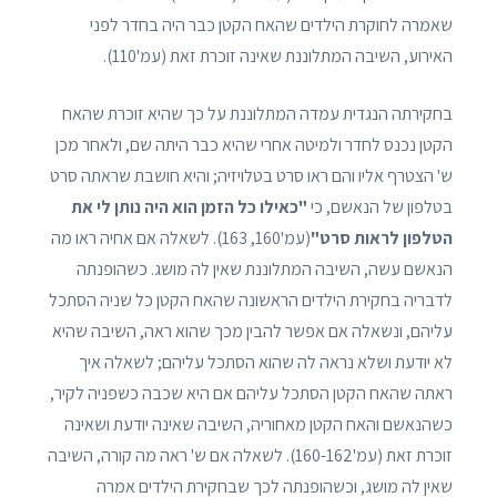
שאמרה לחוקרת הילדים שהאח הקטן כבר היה בחדר לפני
האירוע, השיבה המתלוננת שאינה זוכרת זאת (עמ'110).
בחקירתה הנגדית עמדה המתלוננת על כך שהיא זוכרת שהאח
הקטן נכנס לחדר ולמיטה אחרי שהיא כבר היתה שם, ולאחר מכן
ש' הצטרף אליו והם ראו סרט בטלויזיה; והיא חושבת שראתה סרט
בטלפון של הנאשם, כי
"כאילו כל הזמן הוא היה נותן לי את
הטלפון לראות סרט"
(עמ'160, 163). לשאלה אם אחיה ראו מה
הנאשם עשה, השיבה המתלוננת שאין לה מושג. כשהופנתה
לדבריה בחקירת הילדים הראשונה שהאח הקטן כל שניה הסתכל
עליהם, ונשאלה אם אפשר להבין מכך שהוא ראה, השיבה שהיא
לא יודעת ושלא נראה לה שהוא הסתכל עליהם; לשאלה איך
ראתה שהאח הקטן הסתכל עליהם אם היא שכבה כשפניה לקיר,
כשהנאשם והאח הקטן מאחוריה, השיבה שאינה יודעת ושאינה
זוכרת זאת (עמ'160-162). לשאלה אם ש' ראה מה קורה, השיבה
שאין לה מושג, וכשהופנתה לכך שבחקירת הילדים אמרה