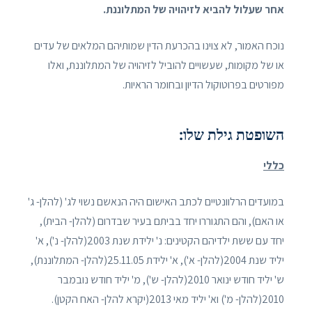
אחר שעלול להביא לזיהויה של המתלוננת.
נוכח האמור, לא צוינו בהכרעת הדין שמותיהם המלאים של עדים
או של מקומות, שעשויים להוביל לזיהויה של המתלוננת, ואלו
מפורטים בפרוטוקול הדיון ובחומר הראיות.
השופטת גילת שלו:
כללי
במועדים הרלוונטיים לכתב האישום היה הנאשם נשוי לג' (להלן- ג'
או האם), והם התגוררו יחד בביתם בעיר שבדרום (להלן- הבית),
יחד עם ששת ילדיהם הקטינים: נ' ילידת שנת 2003(להלן- נ'), א'
יליד שנת 2004(להלן- א'), א' ילידת 25.11.05(להלן- המתלוננת),
ש' יליד חודש ינואר 2010(להלן- ש'), מ' יליד חודש נובמבר
2010(להלן- מ') וא' יליד מאי 2013(יקרא להלן- האח הקטן).