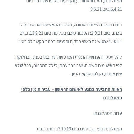
המתלוננת, האם והאחות נ'; והן העידו בסופו של דבר ביום
6.4.21וביום 3.6.21.
בתום ההשתלשלות האמורה, הגישה המאשימה את סיכומיה
בכתב ביום 2.8.21; הסנגור סיכם בעל פה ביום 13.9.21, וביום
24.10.21הגיש גם ראשי פרקים והפניות בכתב בקשר לסיכומיו.
להלן ייסקרו העדויות והראיות המרכזיות שהובאו בפנינו, בחלוקה
לפי האישומים השונים. יוער כבר עתה, כי כל ההפניות, ככל שלא
יצוין אחרת, הן לפרוטוקול הדיון.
ראיות התביעה בנוגע לאישום הראשון – עבירות מין כלפי
המתלוננת
עדות המתלוננת
המתלוננת העידה בפנינו ביום 3.10.19בהיותה כבת