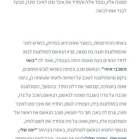
מופנה אליו, נצמד אליה והחדיר את איבר מינו לאיבר מינה, מבעד
לבגד אותו לבשה.
באחת ההזדמנויות, במועד שאינו ידוע במדויק, כחודש לפני
שהמתלוננת חגגה בת מצווה, קרא הנאשם למתלוננת לבוא
לחדר ההורים בעת שאמה היתה בעבודה, ואמר לה
"בואי
תשכבי איתי"
. הנאשם שכב במיטה כשהוא לובש תחתונים,
ביקש מהמתלוננת לשכב על המיטה ולאחר שעשתה כן, כיסה
אותה בשמיכה, קם וסגר את דלת החדר. בהמשך, המתלוננת
שכבה על צדה כשגבה מופנה לנאשם, הנאשם נשכב על צדו,
אחז במתלוננת בידו, הצמידה לגופו, החדיר את איבר מינו לאיבר
מינה, וגרם לה כאב; תוך כדי מעשיו, סובב הנאשם את ראשה של
המתלוננת אליו, נישק אותה על פיה והחדיר את לשונו לפיה,
ובנוסף החמיא הנאשם למתלוננת, באמרו בין היתר
"יפה שלי,
חיים שלי, נסיכה שלי"
וליטף את שיערה, והכל לשם גירוי וסיפוק