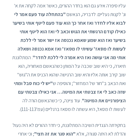
עליו סיפרה אירע גם הוא בחדר ההורים, כאשר אמה לקחה את א'
ונ' לקנות נעליים. לדבריה, הנאשם
"בהתחלה עוד פעם אמר לי
לבוא אליו לחדר ואז אחר כך הוא עוד פעם ליטף אותי בשיער
כאילו קודם הרגשתי את הגוש וכאב לי ואז הוא ליטף אותי
בשיער ואז הוא שמע שאמא נכנסה אז ישר אמר לי ללכת
לעשות לו מסאז' עשיתי לו מסאז' ואז אמא נכנסה ושאלה
אותי מה אני עושה ואז היא אמרה לי ללכת לחדר"
. המתלוננת
תיארה, כי היא שוב שכבה על המותן כשהנאשם מאחוריה, הוא
שוב קירב אותה אליו והיא שוב הרגישה שהוא הכניס את ה"גוש"
ואת הכאב ב"חור של המחזור"; והוסיפה ש
"יש לי כוח סבל ומתי
שזה כאב לי אז צבטתי את המיטה… אני כאילו צבטתי עם
הציפורניים את המיטה"
. עוד ציינה, כי כשהנאשם הורה לה
לעשות לו מסאז', היא עשתה לו מסאז ברגליים (עמ'111-113).
בחקירתה הנגדית השיבה המתלוננת, כי חדר ההורים לא היה נעול
והדלת לא היתה סגורה, אלא
"הוא סגר את זה חצי"
; וכי אחרי