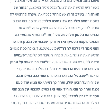
משהו כואב וכאילו גוש כזה שנכנס אליי וכואב אליי וכאב לי"
;
כאשר היא הרגישה את ה"גוש" נכנס אליה באמצע,
"בחור של
המחזור"
. בשלב זה הנאשם החל ללטף את שיערה ולהחמיא לה
באמרו
"חיים שלי יפה שלי נסיכה שלי"
; לאחר מכן הוא הכניס
את ידו לחזה, ואז סובב לה את הראש ונישק אותה ו
"הוא גם
הכניס את הלשון שלו לפה שלי"
; ואז
"הרגשתי שהגוש יצא
והכאבים קצת הפסיקו ואז אחר כך שכבתי על הגב קצת ואז
והוא אמר לי ללכת לחדר"
(עמ'103-106). לשאלה כמה פעמים
הרגישה את ה"גוש" באותו מקרה, השיבה המתלוננת
"פעמיים
נראה לי"
, כשהפעם השניה היתה כש
"הוא הרים אותי על הבטן
שלו ואז עוד פעם הרגשתי את זה"
. המתלוננת הסבירה, כי
הנאשם
"שכב על הגב ואז הוא הרים אותי ככה כאילו והגב
שלי היה על הבטן שלו, ואחר כך ראיתי את הגוש עוד פעם
נכנס ואחר כך הוא הוריד אותי ואז כאילו שכבתי על הגב הוא
אמר לי ללכת לחדר"
(עמ'107). בחקירה הנגדית הבהירה, כי
בשלב זה הנאשם השכיב אותה מעליו כשפניה כלפי התקרה, וכי