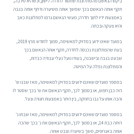
ביקש הנאשם מהמתלוננת שתסור לחדרה לישון, וכשהיא סירבה,
תקף אותה הנאשם בכך שמשך אותה משיערה ודחף אותה בגבה
באמצעות ידיו לתוך חדרה; מעשי הנאשם גרמו למתלוננת כאב
והיא צעקה ובכתה.
במועד שאינו ידוע במדויק למאשימה, סמוך לחודש מרץ 2019,
בעת שהמתלוננת נכנסה לחדרה, תקף אותה הנאשם בכך
שבעט בגבה ובישבנה, בעודו נועל נעלי עבודה כבדות,
והמתלוננת נפלה על המיטה.
במספר מועדים שאינם ידועים במדויק למאשימה, מאז שבנו ש'
היה כבן חמש, או בסמוך לכך, תקף הנאשם את ש' בכך שסטר לו
והכה אותו על גבו בחוזקה, בין היתר באמצעות חגורה ונעל.
במספר מועדים שאינם ידועים במדויק למאשימה, מאז שבתו נ'
היתה כבת 14, או בסמוך לכך, תקף הנאשם את נ' בכך שהכה
אותה באגרופים, משך בשיערה וצבט אותה.