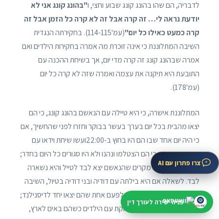
לדבריה, הם שהו בהונג קונג שבוע וחצי, ו
"בהונג קונג אני לא
יודעת נראה לי… זה קרה אבל זה לא קרה כל הזמן אבל זה
קרה כמעט כאילו כל יום"
(עמ'114-115). בחקירתה הנגדית
השיבה המתלוננת כי אינה זוכרת מה אמרה בחקירות הילדים ואם
אמרה שבהונג קונג זה קרה מדי יום, אך בשיחת ההכנה עם
התובעת היא תיקנה את עצמה ואמרה שזה לא קרה כל יום
(עמ'178).
המתלוננת אישרה, כי היא טיילה עם הנאשם בהונג קונג, כי הם
יצאו מהבית בכל יום בערך בעשר בבוקר וחזרו לפני שהחשיך, אם
כי היה יום אחד שבו הם היו בחוץ ב-22:00ועשו שיחת וידאו עם
אחותה; אישרה כי הם הצטלמו ונהנו ולא היו סגורים כל היום בחדר;
צרו פתרון עם AI
והשיבה כי לא היו מקרים שהנאשם יצא לבד לטייל והיא נשארה
לבד. לשאלה אם היא בילתה עם דודיה ובני דודיה בטיול, השיבה
שבקושי בילתה איתם, פרט לפעם אחת שהם יצאו יחד לדיסנילנד;
פניה ישירה לעורך דין
ובהמשך אמרה שהיא משחקת עם הילדים כשהם באים לארץ,