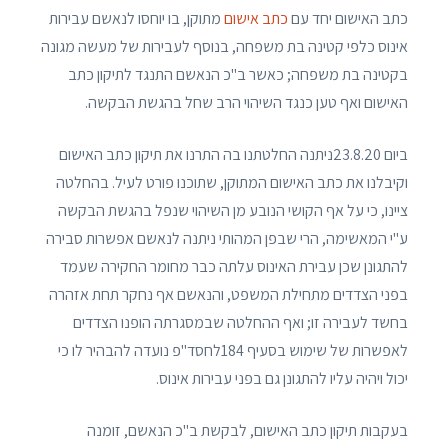
כתב האישום יחד עם
כתב אישום
מתוקן, בו יוחסו לנאשם עבירות
אינוס כלפי קטינה בת משפחה, בנוסף לעבירות של מעשה מגונה
בקטינה בת משפחה; כאשר ב"כ הנאשם התנגד לתיקון כתב
האישום ואף טען כנגד השיהוי הרב שחל בהגשת הבקשה.
ביום 23.8.20ניתנה החלטתנו בה התרנו את תיקון כתב האישום
וקיבלנו את כתב האישום המתוקן, שתוכנו פורט לעיל. בהחלטה
ציינו, כי על אף הקושי הנובע מן השיהוי שנפל בהגשת הבקשה
ע"י המאשימה, הרי שבפן המהותי ניתנה לנאשם אפשרות סבירה
להתגונן שכן עבירת האינוס עלתה כבר מחומר החקירה שעמד
בפני הצדדים מתחילת המשפט, והנאשם אף נחקר תחת אזהרה
בחשד לעבירה זו; ואף ההחלטה שבמסגרתה הופנו הצדדים
לאפשרות של שימוש בסעיף 184לחסד"פ נועדה להבהיר לו כי
יכול ויהיה עליו להתגונן גם בפני עבירות אינוס.
בעקבות תיקון כתב האישום, לבקשת ב"כ הנאשם, זומנה