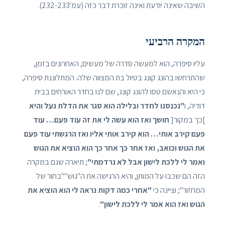
השיבה שאינה יודעת ואינה זוכרת דבר כזה (עמ'232-233).
המקרה הרביעי
עליו סיפרה, הוא למעשה סדרה של מעשים, האחרונים בזמן,
שהתרחשו בהונג קונג בטיול בת המצווה שלה. המתלוננת סיפרה,
כי היא והנאשם טסו להונג קונג, שם לנו בחדר האורחים בבית
דודיה, ו
"נכנסנו לחדר ובלילה הוא סגר את הדלת נעל והיא
]כך במקור[
חושך ואז הוא עשה לי את זה עוד פעם… עוד
פעם קירב אותי… הוא קירב אותי אליו ואז הרגשתי עוד פעם
את הגוש וכואב, ואז אחר כך אחר כך הוא הוציא את הגוש
ואמר לי ללכת לישון אבל לא נרדמתי"
; תיארה שגם במקרה
הזה הם שכבו על המותן, והיא הרגישה את ה"גוש""בחור של
המחזור"; וציינה כי
"אחרי כמה דקות נראה לי הוא הוציא את
הגוש ואז הוא אמר לי ללכת לישון"
.