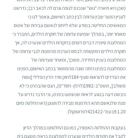
(שכן היא תיארה "גוש" שנכנס לגופה וגרם לה לכאב רב); נדרשנו
לעניין הפער שבין עדותה לבין כתב האישום, ונאמר לנו כי
המאשימה החליטה במודע שלא לייחס לנאשם עבירות של אינוס.
מאוחר יותר, במהלך שמיעת עדותה של חוקרת הילדים, התברר כי
המתלוננת סיפרה דברים דומים בחקירות הילדים שנערכו לה, אך
חוקרת הילדים התקשתה לבסס הערכת מהימנות לגבי עדותה של
המתלוננת בעניין החדירה. משכך, ומאחר שעדותה של
המתלוננת בפנינו היתה שונה מהמתואר בכתב האישום, הפנינו
את הצדדים להוראות סעיף 184לחוק סדר הדין הפלילי ]נוסח
משולב[, תשמ"ב-1982(להלן- חסד"פ), הגם שהבהרנו כי לא
גיבשנו דעה בנוגע לראיות שנשמעו בפנינו, וכי הדבר נדרש על
מנת שלנאשם תהא הזדמנות סבירה להתגונן (ראו החלטה מיום
9.1.20בעמ'-421422לפרוטוקול).
בעקבות ההחלטה האמורה, כמו גם החלטתנו במהלך הדיון
לקבל את חקירות הילדים שנערכו למתלוננת כראיה מטעם בית