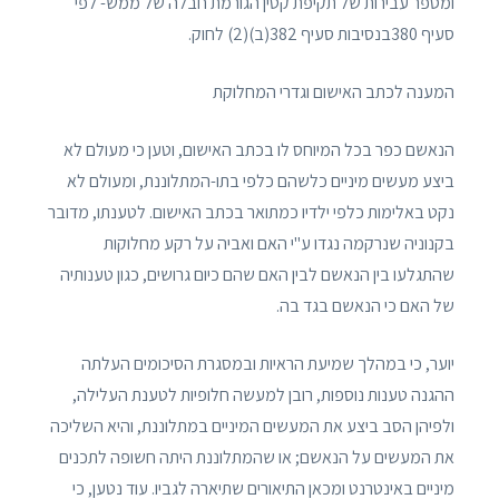
ומספר עבירות של תקיפת קטין הגורמת חבלה של ממש- לפי
סעיף 380בנסיבות סעיף 382(ב)(2) לחוק.
המענה לכתב האישום וגדרי המחלוקת
הנאשם כפר בכל המיוחס לו בכתב האישום, וטען כי מעולם לא
ביצע מעשים מיניים כלשהם כלפי בתו-המתלוננת, ומעולם לא
נקט באלימות כלפי ילדיו כמתואר בכתב האישום. לטענתו, מדובר
בקנוניה שנרקמה נגדו ע"י האם ואביה על רקע מחלוקות
שהתגלעו בין הנאשם לבין האם שהם כיום גרושים, כגון טענותיה
של האם כי הנאשם בגד בה.
יוער, כי במהלך שמיעת הראיות ובמסגרת הסיכומים העלתה
ההגנה טענות נוספות, רובן למעשה חלופיות לטענת העלילה,
ולפיהן הסב ביצע את המעשים המיניים במתלוננת, והיא השליכה
את המעשים על הנאשם; או שהמתלוננת היתה חשופה לתכנים
מיניים באינטרנט ומכאן התיאורים שתיארה לגביו. עוד נטען, כי