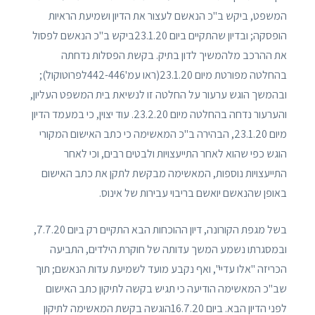
המשפט, ביקש ב"כ הנאשם לעצור את הדיון ושמיעת הראיות
הופסקה; ובדיון שהתקיים ביום 23.1.20ביקש ב"כ הנאשם לפסול
את ההרכב מלהמשיך לדון בתיק. בקשת הפסלות נדחתה
בהחלטה מפורטת מיום 23.1.20(ראו עמ'442-446לפרוטוקול);
ובהמשך הוגש ערעור על החלטה זו לנשיאת בית המשפט העליון,
והערעור נדחה בהחלטה מיום 23.2.20. עוד יצוין, כי במעמד הדיון
מיום 23.1.20, הבהירה ב"כ המאשימה כי כתב האישום המקורי
הוגש כפי שהוא לאחר התייעצויות ולבטים רבים, וכי לאחר
התייעצויות נוספות, המאשימה מבקשת לתקן את כתב האישום
באופן שהנאשם יואשם בריבוי עבירות של אינוס.
בשל מגפת הקורונה, דיון ההוכחות הבא התקיים רק ביום 7.7.20,
ובמסגרתו נשמע המשך עדותה של חוקרת הילדים, התביעה
הכריזה "אלו עדיי", ואף נקבע מועד לשמיעת עדות הנאשם; תוך
שב"כ המאשימה הודיעה כי תגיש בקשה לתיקון כתב האישום
לפני הדיון הבא. ביום 16.7.20הוגשה בקשת המאשימה לתיקון