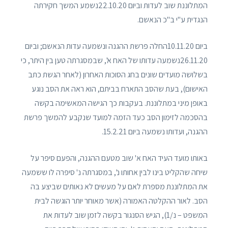
המתלוננת שוב לעדות וביום 22.10.20נשמע המשך חקירתה
הנגדית ע"י ב"כ הנאשם.
ביום 10.11.20החלה פרשת ההגנה ונשמעה עדות הנאשם; וביום
26.11.20נשמעה עדותו של האח א', שבמסגרתה טען בין היתר, כי
בשלושה מועדים שונים בחג הסוכות האחרון (לאחר הגשת כתב
האישום), בעת שהסב התארח בביתם, הוא ראה את הסב נוגע
באופן מיני במתלוננת. בעקבות כך הגישה המאשימה בקשה
בהסכמה לזימון הסב כעד הזמה למועד שנקבע להמשך פרשת
ההגנה, ועדותו נשמעה ביום 15.2.21.
באותו מועד העיד האח א' שוב מטעם ההגנה, והפעם סיפר על
שיחה שהקליט בינו לבין אחותו נ', במסגרתה נ' סיפרה לו ששמעה
את המתלוננת מספרת לאם על מעשים לא נאותים שביצע בה
הסב. לאור ההקלטה האמורה (אשר מאוחר יותר הוגשה לבית
המשפט – נ/1), הגיש הסנגור בקשה לזמן שוב לעדות את