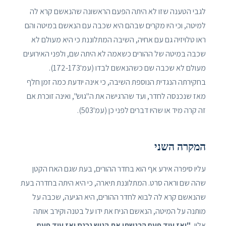
לגבי הטענה שזו לא היתה הפעם הראשונה שהנאשם קרא לה
למיטה, וכי היו מקרים שבהם היא שכבה עם הנאשם במיטה והם
ראו טלויזיה גם עם אחיה, השיבה המתלוננת כי היא מעולם לא
שכבה במיטה של ההורים כשאמה לא היתה שם, ולפני האירועים
מעולם לא שכבה שם כשהנאשם לבדו (עמ'172-173).
בחקירתה הנגדית הנוספת השיבה, כי אינה יודעת כמה זמן חלף
מאז שנכנסה לחדר, ועד שהרגישה את ה"גוש", ואינה זוכרת אם
זה קרה מיד או שהיו דברים לפני כן (עמ'503).
המקרה השני
עליו סיפרה אירע אף הוא בחדר ההורים, בעת שגם האח הקטן
שהה שם וראה סרט. המתלוננת תיארה, כי היא היתה בחדרה בעת
שהנאשם קרא לה לבוא לחדר ההורים, היא הגיעה, שכבה על
מותנה על המיטה, הנאשם הניח את ידו על בטנה וקירב אותה
אליו,
"ואז עוד פעם הרגשתי את הגוש נכנס ואז עוד פעם