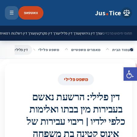
ילוג לתוכן
Jus
Tice
וואטסאפ
☰
פתיחת 
עורך דין גירושין
עורך דין פלילי
עורך דין מקרקעין
עורך דין רשלנות רפואית
תחומי חיפוש מרכזיים
עמוד הבית
מאמרים משפטיים
משפט פלילי
פתח סרגל נגישות
משפט פלילי
דין פלילי: הרשעת נאשם
בעבירות מין בבתו ואלימות
כלפי ילדיו | ריבוי עבירות של
אינוס קטינה בת משפחה