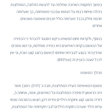
במשך התקופה הארוכה שחלפה עד להגשת התלונה, המתלוננת
ניהלה שיחות רבות על הנושא עם בני משפחתה, כך שעדותה
זוהמה וחלק נכבד מעדותה כולל תכנים ששמעה מאנשים
אחרים.
בנוסף, ולקראת סיום המשפט ביקש הסנגור להבהיר כי הכפירה
של הנאשם בקרות האירועים היא כפירה מוחלטת, וכי הוא מסכים
שהדין הזר בנוגע לעבירות שיוחסו לנאשם בהונג קונג הוכח, וכי אין
לו כל טענה בעניין זה (עמ'693).
מהלך המשפט
מטעם המאשימה העידו המתלוננת, סבה ג' (להלן- הסב) אשר
היה הראשון לו סיפרה המתלוננת על האירועים, אמה, אחותה נ',
דודיה מהונג קונג וחוקרת הילדים מירית דהן; הוגשו בהסכמה טפסי
עדות הילד שערכה חוקרת הילדים לגבי חקירותיה של המתלוננת,