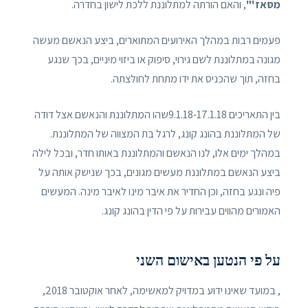
מסאז'"
, והאם הורתה למתלוננת ללכת לישון בחדרה.
פעמים רבות במהלך האירועים המתוארים, ביצע הנאשם מעשה
מגונה במתלוננת לשם גירוי, סיפוק או ביזוי מיניים, בכך שנגע
בחזה, תוך שהכניס את ידו מתחת לחולצתה.
בין התאריכים 9.1.18-17.1.18שהו המתלוננת והנאשם אצל דודה
של המתלוננת בהונג קונג, לרגל בת המצווה של המתלוננת.
במהלך ימים אלו, לנו הנאשם והמתלוננת באותו חדר, ובכל לילה
ביצע הנאשם במתלוננת מעשים מגונים, בכך שנישק אותה על
פיה ונגע בחזה, וכן החדיר את איבר מינו לאיבר מינה. המעשים
האמורים מהווים עבירות על פי הדין בהונג קונג.
על פי הנטען באישום השני
, במועד שאינו ידוע במדויק למאשימה, לאחר אוקטובר 2018,