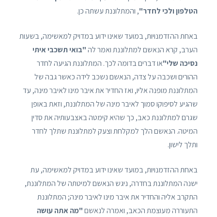
הטלפון ולכי לחדר"
, והמתלוננת עשתה כן.
באחת ההזדמנויות, במועד שאינו ידוע במדויק למאשימה, בשעות
הערב, קרא הנאשם למתלוננת ואמר לה
"בואי תשכבי איתי
נסיכה שלי"
או דברים בדומה לכך. המתלוננת הגיעה לחדר
ההורים ושכבה על צדה, הנאשם נשכב לידה כאשר גבה של
המתלוננת מופנה אליו, ואז החדיר את איבר מינו לאיבר מינה, עד
שהגיע לסיפוקו סמוך לאיבר מינה של המתלוננת, וזאת באופן
שגרם למתלוננת כאב, כך שהיא קימטה באצבעותיה את סדין
המיטה. הנאשם הלך למקלחת וצעק למתלוננת שתלך לחדר
ותלך לישון.
באחת ההזדמנויות, במועד שאינו ידוע במדויק למאשימה, עת
ישנה המתלוננת בחדרה, ניגש הנאשם למיטתה של המתלוננת,
התקרב אליה והחדיר את איבר מינו לאיבר מינה; המתלוננת
התעוררה מעוצמת הכאב, ואמרה לנאשם
"מה אתה עושה