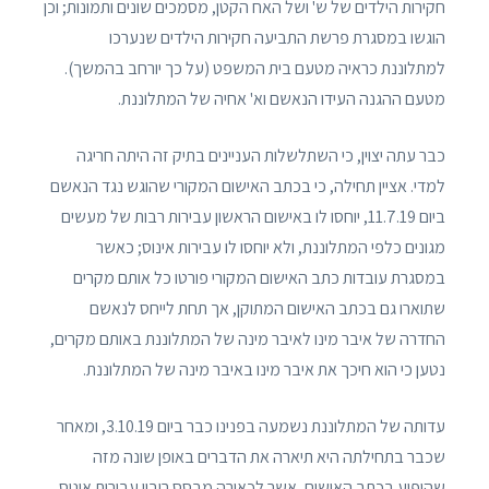
חקירות הילדים של ש' ושל האח הקטן, מסמכים שונים ותמונות; וכן
הוגשו במסגרת פרשת התביעה חקירות הילדים שנערכו
למתלוננת כראיה מטעם בית המשפט (על כך יורחב בהמשך).
מטעם ההגנה העידו הנאשם וא' אחיה של המתלוננת.
כבר עתה יצוין, כי השתלשלות העניינים בתיק זה היתה חריגה
למדי. אציין תחילה, כי בכתב האישום המקורי שהוגש נגד הנאשם
ביום 11.7.19, יוחסו לו באישום הראשון עבירות רבות של מעשים
מגונים כלפי המתלוננת, ולא יוחסו לו עבירות אינוס; כאשר
במסגרת עובדות כתב האישום המקורי פורטו כל אותם מקרים
שתוארו גם בכתב האישום המתוקן, אך תחת לייחס לנאשם
החדרה של איבר מינו לאיבר מינה של המתלוננת באותם מקרים,
נטען כי הוא חיכך את איבר מינו באיבר מינה של המתלוננת.
עדותה של המתלוננת נשמעה בפנינו כבר ביום 3.10.19, ומאחר
שכבר בתחילתה היא תיארה את הדברים באופן שונה מזה
שהופיע בכתב האישום, אשר לכאורה מבסס ריבוי עבירות אינוס