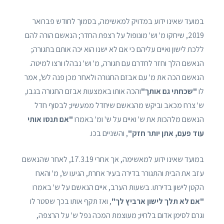
במועד שאינו ידוע במדויק למאשימה, בסמוך לחודש פברואר
2019, שיחקו מ' וש' מונופול על רצפת החדר; הנאשם הורה להם
ללכת לישון ואיים עליהם כי אם לא ישנו הוא יכה אותם בחגורה;
הנאשם הלך וחזר לחדרם עם חגורה, מ' וש' נבהלו ורצו למיטה.
הנאשם הכה את מ' עם אבזם החגורה ולאחר מכן פנה לש', אמר
לו
"שכחתי גם אותך"
והכה אותו באמצעות אבזם החגורה בגבו,
ש' צרח מכאב וביקש מהנאשם שיחדל ממעשיו; לבסוף חדל
הנאשם מלהכות את ש' ואיים על ש' ומ' באמרו
"אם תנסו אותי
עוד פעם, אתן יותר חזק"
, והשניים בכו.
במועד שאינו ידוע למאשימה, אך אחרי 17.3.19, לאחר שהנאשם
עזב את הבית והתגורר בדירה בעיר אחרת, הגיעו ש', מ' והאח
הקטן לישון בדירתו. בשעות הערב, איים הנאשם על ש' באמרו
"אם לא תלך לישון ארביץ לך"
, ואז תקף אותו בכך שסטר לו
וגרם לסימן אדום בלחיו; מעוצמת המכה נפל ש' על הרצפה,