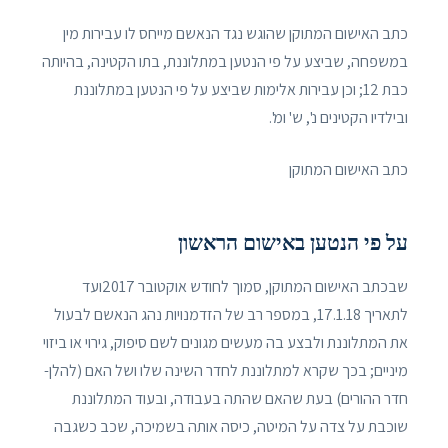
כתב האישום המתוקן שהוגש נגד הנאשם מייחס לו עבירות מין
במשפחה, שביצע על פי הנטען במתלוננת, בתו הקטינה, בהיותה
כבת 12; וכן עבירות אלימות שביצע על פי הנטען במתלוננת
ובילדיו הקטינים נ', ש' ומ'.
כתב האישום המתוקן
על פי הנטען באישום הראשון
שבכתב האישום המתוקן, סמוך לחודש אוקטובר 2017ועד
לתאריך 17.1.18, במספר רב של הזדמנויות נהג הנאשם לבעול
את המתלוננת ולבצע בה מעשים מגונים לשם סיפוק, גירוי או ביזוי
מיניים; בכך שקרא למתלוננת לחדר השינה שלו ושל האם (להלן-
חדר ההורים) בעת שהאם שהתה בעבודה, ובעוד המתלוננת
שוכבת על צדה על המיטה, כיסה אותה בשמיכה, שכב כשגבה