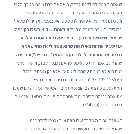
שאמה הורתה לה ללכת לחדר, היא לא דיברה איתה על כך. לגבי
הטענה שכשאמה נכנסה לחדר ושאלה מה היא עושה שם
והנאשם אמר שהיא עושה לו מסאז', היא באמת עשתה לו מסאז'
ברגליים, השיבה המתלוננת
"לא באמת… הוא כאילו רק רצה
שכאילו שאמא לא תדע… הוא כאילו לא באמת כאילו איך
אני יסביר את זה כאילו מה שהוא עשה לי אז מתי שאמא
נכנסה אז הוא אמר לי לכי תעשי מסאז' ברגליים"
; והבהירה
שהנאשם אמר זאת כששמע שהאם נכנסה לבית, ולאחר שאמר
זאת היא לא באמת עשתה לו מסאז' אלא רק נגעה לו ברגל
(עמ'133-135, 235). בחקירתה הנגדית הנוספת השיבה
המתלוננת, כי הנאשם הוציא את איבר המין שלו אחרי שהם שמעו
את אמה נכנסת הביתה ומיד אמר לה לעשות לו מסאז', ואז אמה
נכנסה לחדר (עמ'514).
לשאלה אם היה מקרה שבו האם או נ' נכנסו לחדר בזמן
שהנאשם ביצע בה מעשים מיניים והוא עשה את עצמו ישן,