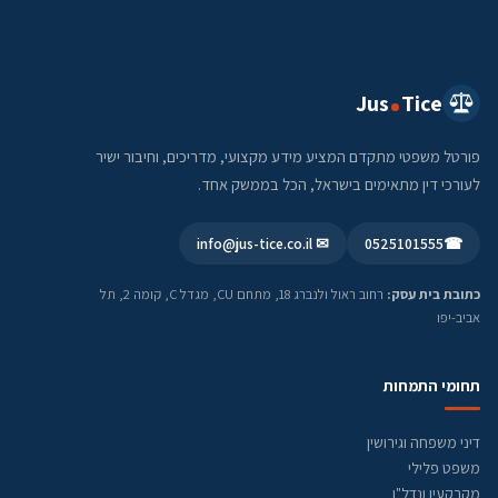
Jus
Tice
פורטל משפטי מתקדם המציע מידע מקצועי, מדריכים, וחיבור ישיר
לעורכי דין מתאימים בישראל, הכל בממשק אחד.
✉ info@jus-tice.co.il
0525101555
☎
כתובת בית עסק:
רחוב ראול ולנברג 18, מתחם CU, מגדל C, קומה 2, תל
אביב-יפו
תחומי התמחות
דיני משפחה וגירושין
משפט פלילי
מקרקעין ונדל"ן