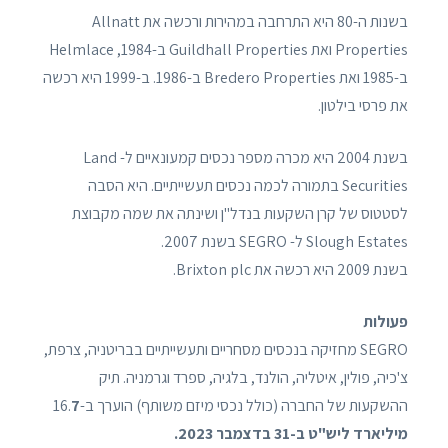
בשנות ה-80 היא התרחבה במהירות ורכשה את Allnatt
Properties ואת Guildhall Properties ב-1984, Helmlace
ב-1985 ואת Bredero Properties ב-1986. ב-1999 היא רכשה
את פרסי בילטון.
בשנת 2004 היא מכרה מספר נכסים קמעונאיים ל- Land
Securities בתמורה לכמה נכסים תעשייתיים. היא הסבה
לסטטוס של קרן השקעות בנדל"ן ושינתה את שמה מקבוצת
Slough Estates ל- SEGRO בשנת 2007.
בשנת 2009 היא רכשה את Brixton plc.
פעולות
SEGRO מחזיקה בנכסים מסחריים ותעשייתיים בבריטניה, צרפת,
צ'כיה, פולין, איטליה, הולנד, בלגיה, ספרד וגרמניה. תיק
ההשקעות של החברה (כולל נכסי מיזם משותף) הוערך ב-16.
7
מיליארד ליש"ט ב-31 בדצמבר 2023.