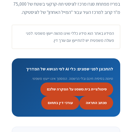
בפריז מפתחת סגרו מרכז לוגיסטי תת-קרקעי בשטח של 75,000
מ"ר קרוב למרכז העיר עבור "המייל האחרון" של לוגיסטיקה.
המידע באתר הוא מידע כללי ואינו מהווה ייעוץ משפטי. לפני
פעולה משפטית יש להתייעץ עם עורך דין.
להתכונן לפני שפונים: כלי AI לפי הנושא של המדריך
טיוטה בסיסית חינם ובלי הרשמה. המסמך אינו ייעוץ משפטי.
סימולציית בית משפט על המקרה שלכם
מכתב התראה
עורכי דין בתחום