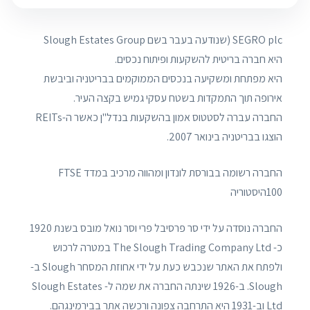
SEGRO plc (שנודעה בעבר בשם Slough Estates Group
היא חברה בריטית להשקעות ופיתוח נכסים.
היא מפתחת ומשקיעה בנכסים הממוקמים בבריטניה וביבשת
אירופה תוך התמקדות בשטח עסקי גמיש בקצה העיר.
החברה עברה לסטטוס אמון בהשקעות בנדל"ן כאשר ה-REITs
הוצגו בבריטניה בינואר 2007.
החברה רשומה בבורסת לונדון ומהווה מרכיב במדד FTSE
100היסטוריה
החברה נוסדה על ידי סר פרסיבל פרי וסר נואל מובס בשנת 1920
כ- The Slough Trading Company Ltd במטרה לרכוש
ולפתח את האתר שנכבש כעת על ידי אחוזת המסחר Slough ב-
Slough. ב-1926 שינתה החברה את שמה ל- Slough Estates
Ltd וב-1931 היא התרחבה צפונה ורכשה אתר בבירמינגהם.