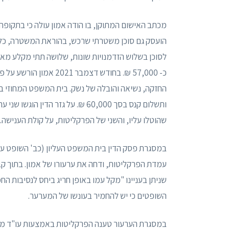
מכתב האישום המתוקן, בו הודה אמון עולה כי בתקופ
הועסק גם סוכן משטרתי שרכש, בהוראת המשטרה, כל
לסוכן בשלוש הזדמנויות שונות, שלושה תתי מקלע מאול
כ- 57,000 ₪. בחודש דצמבר 2021 אמון הורשע על פי הודאתו במסגרת
ותשלום קנס בסך 60,000 ₪. על גזר 
שהוטלו עליו, והשני של הפרקליטות, על קולת הענישה.
במסגרת פסק הדין בית המשפט העליון (כב' השופט ע' 
עמדת הפרקליטות, ודחה את ערעורו של אמון. בתוך קבע
שניתן בעניינו "מקל עמו באופן חריג ביחס לנסיבות ה
השופטים כי יש להחמיר בעונשו של המערער.
במסגרת הערעור טענה הפרקליטות באמצעות עו"ד מו