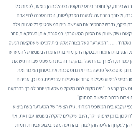
 העבירות, קל וחומר ביחס לתקופה במהלכה הן בוצעו, לכמות כלי
 זה, ולצורך בהרתעה. לטענת הפרקליטות, נוכח הסכנה לחיי אדם
חבת היקף, נדרש להחמיר את הענישה. בית המשפט קיבל טענות אלה
ו כך: "בפרק זמן של כחודש ביצע המערער 4 עסקאות נשק שונות עם הסוכן המשטרתי. במסגרת אותן העסקאות סחר
לע ואקדח"……"המערער פעל בצורה אקטיבית למימוש עסקאות הנשק
תי, הנסיבות החמורות במקרה דנן מחייבות החמרה בעונשו של המערער
ן עמדתי, ולצורך בהרתעה". בהקשר זה בית המשפט שב והדגיש את
בן פוטנציאל פגיעה בחיי אדם ומסכנות את ביטחון הציבור ואת
סיס לביצוע פעילות טרור או פעילות עבריינית. כמו כן, עבירות
ומשכך קבע כי: "היה מקום לתת משקל משמעותי יותר לצורך בהרתעה
וארות בכתב האישום המתוקן".
פי שקבע בית המשפט המחוזי, גילו הצעיר של המערער בעת ביצוע
חיסכון בזמן שיפוטי יקר, הינם שיקולים להקלה בעונשו. עם זאת, אף
הן לעקרון ההלימה והן לצורך בהרתעה מפני ביצוע עבירות דומות