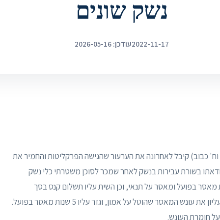
נשק שונים
2022-11-17
עודכן: 2026-05-16
 וח' כבוב) קיבל לאחרונה את הערעור שהגישה הפרקליטות והחמיר את
דאתו בשורת עבירות בנשק לאחר שמכר לסוכן משטרתי כלי נשק
ית המשפט המחוזי בחיפה גזר על אמון 4 שנות מאסר בפועל ומאסר על תנאי, וכן השית עליו תשלום קנס בסך
60,000 ₪. במסגרת פסק הדין החמיר בית המשפט העליון את עונש המאסר שהוטל על אמון, וגזר עליו 5 שנות מאסר בפועל.
על חומרת העונש.