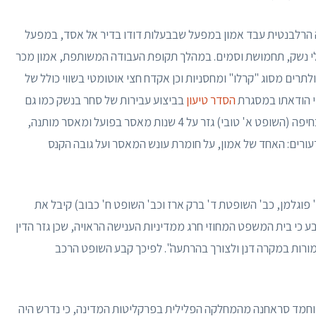
ה הרלבנטית עבד אמון במפעל שבבעלות דודו בדיר אל אסד, במפעל
י נשק, תחמושת וסמים. במהלך תקופת העבודה המשותפת, אמון מכר
תרים מסוג "קרלו" ומחסניות וכן אקדח חצי אוטומטי בשווי כולל של
הסדר טיעון
בביצוע עבירות של סחר בנשק כמו גם
החזקה, נשיאה והובלה של נשק. בית המשפט המחוזי בחיפה (השופט א' טובי) גזר על 4 שנות מאסר בפועל ומאסר מותנה,
הדין הוגשו שני ערעורים: האחד של אמון, על חומרת עונש המאסר ועל גובה הקנס
פוגלמן, כב' השופטת ד' ברק ארז וכב' השופט ח' כבוב) קיבל את
 כי בית המשפט המחוזי חרג ממדיניות הענישה הראויה, שכן גזר הדין
חמורות במקרה דנן ולצורך בהרתעה". לפיכך קבע השופט הרכב
חמד סראחנה מהמחלקה הפלילית בפרקליטות המדינה, כי נדרש היה