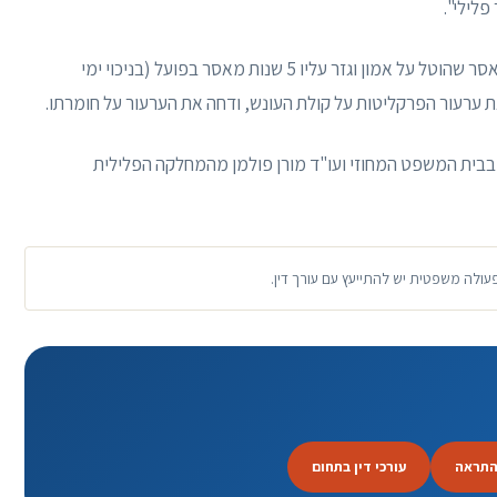
לילי".
לאור האמור, בית המשפט העליון החמיר את עונש המאסר שהוטל על אמון וגזר עליו 5 שנות מאסר בפועל (בניכוי ימי
ל את ערעור הפרקליטות על קולת העונש, ודחה את הערעור על חומרתו.
 בבית המשפט המחוזי ועו"ד מורן פולמן מהמחלקה הפלילית
פעולה משפטית יש להתייעץ עם עורך דין.
התראה
עורכי דין בתחום