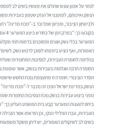
לגזור על אמון עונש שהולם את מעשיו בשים לב למספר
הנשק ואיכותם, לפוטנציאל הנזק שטמון בעבירות מסוג
ולביטחון הציבור, ומכיוון שמדובר ב-"מכת מדינה" ר
בקובע
המערער בכלי נשק שונים ומסוכנים בדמות תתי מק
האמורות, ואף הציע ביוזמתו לסוכן לרכוש נשק. לשיט
בהלימה לחומרת העבירות, לנסיבות המחמירות שעליה
החומרה הרבה שגלומה בעבירות בנשק, אשר טומנות בחו
הסדר הציבורי. חומרה זו מתעצמת נוכח החשש שישמשו ב
הנשק במדינת ישראל הפכו זה מכבר ל-"מכת מדינה" 
מפני ביצוע עבירות בנשק נוכח הנסיבות החמורות שמת
ביחס לטענות המערער קבע בית המשפט העליון כך: "כ
העבירות, עברו הפלילי הנקי, וכן הודאתו אשר הובילה ל
בשים לב לשיקולים האמורים, יש ליתן משקל משמעותי 