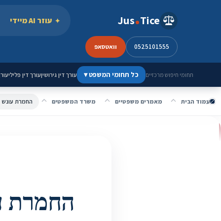
ילוג לתוכן
Jus
Tice
עוזר AI מיידי
0525101555
וואטסאפ
כל תחומי המשפט
▾
עורך דין גירושין
עורך דין פלילי
עורך
תחומי חיפוש מרכזיים
עמוד הבית
מאמרים משפטיים
משרד המשפטים
החמרת עונש עב
החמרת עו