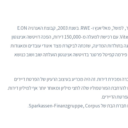
דויטשה אנינגטון השתלטה על כמה אחזקות קטנות יותר, למשל, מאליאנץ ו- RWE. בשנת 2003, קבוצת האנרגיה E.ON
העמידה למכירה את עסקי הנדל"ן שלה תחת השם Viterra. עם רכישת למעלה מ-150,000 דירות, הפכה דויטשה אנינגטון
גה בתולדות המדינה, שזכתה לביקורת מצד איגודי עובדים ומאגודות
פירמה קפיטל פרטנר בדויטשה אנינגטון הועלתה שוב ושוב כנושא
ה ומכירת דירות. זה היה מכריע בעיצוב הרעיון של הפרטת דיירים
הרחבת הפורטפוליו שלה לחצי מיליון ומאוחר יותר אף למיליון דירות.
Sparkassen-Finanzgru.