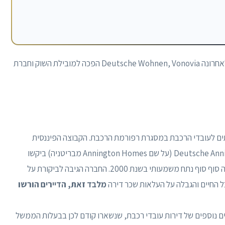
על ידי השתלטות על מתחרים כמו Viterra, Gagfah ולאחרונה Deutsche Wohnen, Vonovia הפכה למובילת השוק וחברת
הפריט בתים לעובדי הרכבת במסגרת רפורמת הרכבת. הקבוצה הפיננסית
היפנית Nomura Holdings וחברת הבת שלה Deutsche Annington (על שם Annington Homes מבריטניה) ביקשו
לרכוש אותם. לאחר שנים של משא ומתן, החברה קיבלה סוף סוף נתח משמעותי בשנת 2000. החברה הגיבה לביקורת על
כל החיים והגבלה על העלאות שכר דירה
מלבד זאת, הדיירים הורשו
ם נוספים של דירות עובדי רכבת, שנשארו קודם לכן בבעלות הממשל