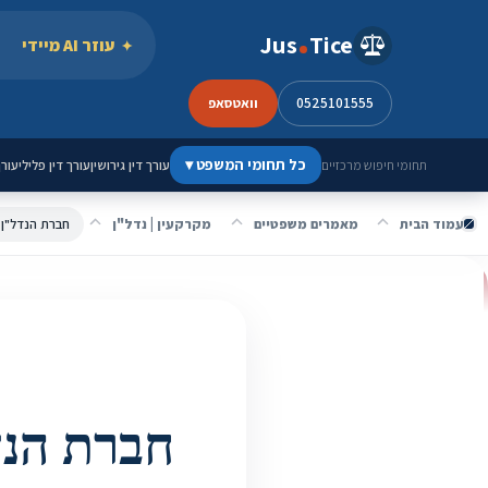
ילוג לתוכן
Jus
Tice
עוזר AI מיידי
0525101555
וואטסאפ
כל תחומי המשפט
▾
עורך דין גירושין
עורך דין פלילי
עורך
תחומי חיפוש מרכזיים
עמוד הבית
מאמרים משפטיים
מקרקעין | נדל"ן
חברת הנדל"ן הגרמ
חברת הנדל"ן