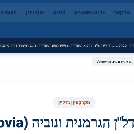
צור קשר
כלי AI משפטיים
אודות
עורכי דין
תחומי מ
 דין מקרקעין
עורך דין רשלנות רפואית
עורך דין נזיקין ותאונות
עורך דין תעבורה
עורך דין דיני עבוד
נית ונוביה (Vonovia)
מקרקעין | נדל"ן
 הגרמנית ונוביה (Vonovia)