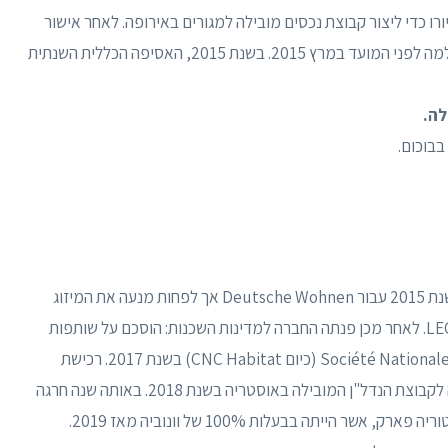
ל המתחרה תמורת כ-3.9 מיליארד יורו כדי ליצור קבוצת נכסים מובילה למגורים באירופה. לאחר אישור
בעלי המניות ורשויות ההגבלים העסקיים, העסקה הושלמה לפני המועד במרץ 2015. בשנת 2015, האסיפה הכללית השנתית
בוכום.
לעומת זאת, בתחילה, Vonovia נכשלה עם הצעתה לשנת 2015 עבור Deutsche Wohnen אך לפחות מנעה את המיזוג
המתוכנן של Deutsche Wohnen עם LEG Immobilien. לאחר מכן פנתה החברה למדינות השכנות: הוסכם על שותפות
אסטרטגית עם חברת הדיור הצרפתית Société Nationale Immobilière (כיום CNC Habitat) בשנת 2017. רכישת
Conwert Immobilien ו- BUWOG הפכה את וונוביה לקבוצת הנדל"ן המובילה באוסטריה בשנת 2018. באותה שנה חרגה