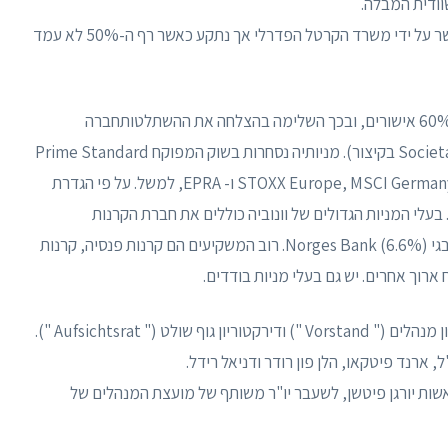
וודית המבלה.
ניסיון מחודש להשתלט על דויטשה וונן במאי 2021 אושר על ידי משרד הקרטל הפדרלי אך נתקע כאשר רף ה-50% לא עמד
Vonovia היא חברת מניות אירופית Societas Europaea, SE בקיצור). מניותיה נסחרות בשוק המפוקח Prime Standard
של בורסת פרנקפורט. הם חלק מה-DAX ורשומים ב- STOXX Europe, MSCI Germany ו- EPRA, למשל. על פי הגדרת
ים בציפה חופשית. בעלי המניות הגדולים של וונוביה כוללים את חברת הקרנות
האמריקאית BlackRock (7.5%) והבנק המרכזי הנורבגי Norges Bank (6.6%). רוב המשקיעים הם קרנות פנסיה, קרנות
 ארוך אחרים. יש גם בעלי מניות בודדים.
חוקת החברה פועלת לפי השיטה הכפולה של דירקטוריון מנהלים (" Vorstand ") ודירקטוריון גוף שולט (" Aufsichtsrat ").
"ל, ארנד פיטקאו, הלן פון רודר ודניאל רידל.
אשות יורגן פיטשן, לשעבר יו"ר משותף של מועצת המנהלים של