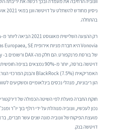
וונוביה הרחיבה את מעמדה ובכך רכשה את יריבתה הש
בהתחלה.
רק ההצעה השלישית מאוגוסט 2021 הביאה ליותר מ-60% אישורים, ובכך השלימה בהצלחה את ההשתלטותחברה
דויטשה בורסה, יותר מ-90% נמצא
הון ריבוניות, מנהלי נכסים בינלאומיים ומשקיעים לטווח
נכון לעכשיו, וונוביה מנוהלת על ידי רולף בוך יו"ר ומנכ
מועצת הפיקוח של וונוביה מונה שנים עשר חברים, בר
דויטשה בנק.