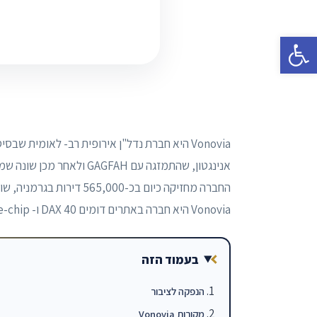
פתח סרגל נגישות
Vonovia היא חברת נדל"ן אירופית רב- לאומית ש
אנינגטון, שהתמזגה עם GAGFAH ולאחר מכן שונה שמה ל- Vonovia.
החברה מחזיקה כיום בכ-565,000 דירות בגרמניה, שוודיה ואוסטריה, ומקימה לה שחקן שוק משמעותי במדינות אלו.
Vonovia היא חברה באתרים דומים DAX 40 ו- STOXX Europe 600 blue-chip.
בעמוד הזה
הנפקה לציבור
מקורות Vonovia