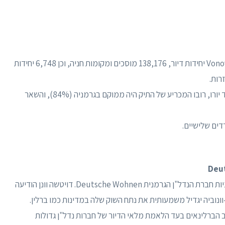
על פי הדוח השנתי לשנת 2019, בבעלות Vonovia 416,236 יחידות דיור, 138,176 מוסכים ומקומות חניה, וכן 6,748 יחידות
בהתבסס על שווי שוק הוגן כולל של יותר מ-52 מיליארד יורו, רובו המכריע של התיק היה ממוקם בגרמניה (84%), והשאר
נכון ל-27 בספטמבר 2021 Vonovia מחזיקה ברוב מניות חברת הנדל"ן הגרמנית Deutsche Wohnen. דויטשה וונן הודיעה
-וונוביה יגדיל משמעותית את נתח השוק שלה במדינות כמו ברלין.
ב הברלינאים בעד הלאמת מלאי הדיור של חברות נדל"ן גדולות