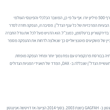
ב-2010, הרווח של דויטשה אנינגטון עלה לראשונה על רף 500 מיליון יורו. אף על פי כן, המשבר הכלכלי והפיננסי העולמי
הבעיות המרכזיות של כל ענף הנדל"ן. מסיבה זו, הנפקה חזרה לסדר
בדירקטוריון ברטלסמן, כמנכ"ל. הוא הדגיש מעל לכל את גודל החברה
ניין של משקיעים פוטנציאליים כך שנאלצה לדחות את ההנפקה מספר
שנתיים לאחר מכן הפכה החברה לנציגה הראשונה של תעשיית הנדל"ן שנכללה ב- DAX, המדד של תאגידי המניות הגדולים
התקשורת כבר דיווחה על התעניינותה של דויטשה אנינגטון ב- GAGFAH בשנת 2003. בסוף 2014 הציעה אז דויטשה אנינגטון