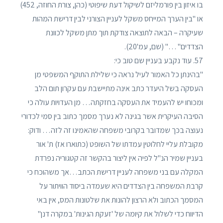
בו איזון בין פורמליזם לשיקול דעת שיפוטי (כהן, צורת החוזה, 452)
או "בין הערך המייחס משקל לעניין הצורני לבין דרישת המהות
שעיקרה – הבאה לתוצאה צודקת תוך מתן משקל לכוונת
הצדדים" …" (שם, עמ'20).
57. עוד נקבע בעניין שם טוב כי:
"בהינתן כל האמור לעיל נראה כי שלילת התוקף המשפטי מן
העסקה בשל היעדר כתב אינה מתיישבת עם עקרון תום הלב
ומכוחו יש להעמיד את העסקה בחזקתה… מן העדויות עולה כי
הסיבה העיקרית אשר בגינה לא נערך מסמך כתוב בין סמי לכדורי
נעוצה בכך שמדובר בקרובי משפחה שהאמינו זה לזה… ודוק:
מקובלת עליי לחלוטין עמדתו של השופט (כתוארו אז) ת' אור
בעניין שמיר הנ"ל לפיה אין ליצור בהקשר זה קטגוריה נפרדת
המקלה עם בני משפחה לעניין דרישת הכתב…אך משהוכח כי
קרבת המשפחה בין הצדדים היא שעמדה ביסוד הוויתור על
המסמך הכתוב ולא הרצון להונות את שלטונות המס, אין באי
הדיווח כדי לשלול את קיומה של 'זעקת הגינות' במקרה דנן"