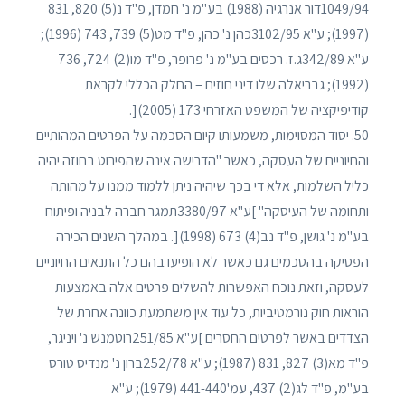
1049/94דור אנרגיה (1988) בע"מ נ' חמדן, פ"ד נ(5) 820, 831
(1997); ע"א 3102/95כהן נ' כהן, פ"ד מט(5) 739, 743 (1996);
ע"א 342/89ג.ז. רכסים בע"מ נ' פרופר, פ"ד מו(2) 724, 736
(1992); גבריאלה שלו דיני חוזים – החלק הכללי לקראת
קודיפיקציה של המשפט האזרחי 173 (2005)[.
50. יסוד המסוימות, משמעותו קיום הסכמה על הפרטים המהותיים
והחיוניים של העסקה, כאשר "הדרישה אינה שהפירוט בחוזה יהיה
כליל השלמות, אלא די בכך שיהיה ניתן ללמוד ממנו על מהותה
ותחומה של העיסקה" ]ע"א 3380/97תמגר חברה לבניה ופיתוח
בע"מ נ' גושן, פ"ד נב(4) 673 (1998)[. במהלך השנים הכירה
הפסיקה בהסכמים גם כאשר לא הופיעו בהם כל התנאים החיוניים
לעסקה, וזאת נוכח האפשרות להשלים פרטים אלה באמצעות
הוראות חוק נורמטיביות, כל עוד אין משתמעת כוונה אחרת של
הצדדים באשר לפרטים החסרים ]ע"א 251/85רוטמנש נ' ויניגר,
פ"ד מא(3) 827, 831 (1987); ע"א 252/78ברון נ' מנדיס טורס
בע"מ, פ"ד לג(2) 437, עמ'441-440 (1979); ע"א