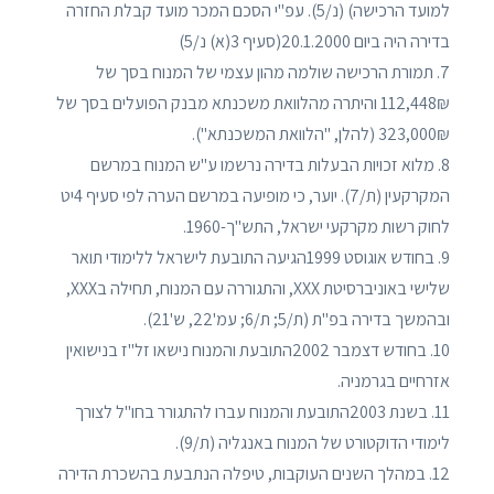
למועד הרכישה) (נ/5). עפ"י הסכם המכר מועד קבלת החזרה
בדירה היה ביום 20.1.2000(סעיף 3(א) נ/5)
7. תמורת הרכישה שולמה מהון עצמי של המנוח בסך של
112,448₪ והיתרה מהלוואת משכנתא מבנק הפועלים בסך של
323,000₪ (להלן, "הלוואת המשכנתא").
8. מלוא זכויות הבעלות בדירה נרשמו ע"ש המנוח במרשם
המקרקעין (ת/7). יוער, כי מופיעה במרשם הערה לפי סעיף 4יט
לחוק רשות מקרקעי ישראל, התש"ך-1960.
9. בחודש אוגוסט 1999הגיעה התובעת לישראל ללימודי תואר
שלישי באוניברסיטת XXX, והתגוררה עם המנוח, תחילה בXXX,
ובהמשך בדירה בפ"ת (ת/5; ת/6; עמ'22, ש'21).
10. בחודש דצמבר 2002התובעת והמנוח נישאו זל"ז בנישואין
אזרחיים בגרמניה.
11. בשנת 2003התובעת והמנוח עברו להתגורר בחו"ל לצורך
לימודי הדוקטורט של המנוח באנגליה (ת/9).
12. במהלך השנים העוקבות, טיפלה הנתבעת בהשכרת הדירה