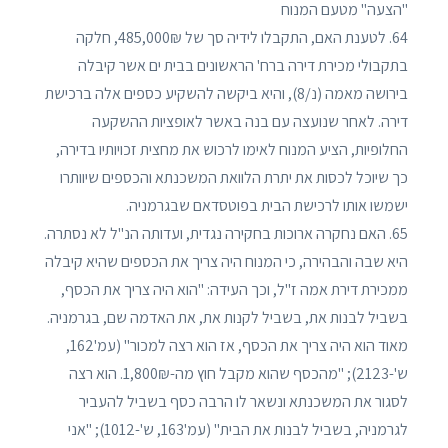
"הצעה" מטעם המנוח
64. לטענת האם, התקבלו לידיה סך של 485,000₪, חלקה
בתקבולי מכירת דירה ברח' הראשונים בבית ים אשר קיבלה
בירושה מאמה (נ/8), והיא ביקשה להשקיע כספים אלה ברכישת
דירה. לאחר שנועצה עם בנה באשר לאופציות ההשקעה
החלופיות, הציע המנוח לאימו לרכוש את מחצית זכויותיו בדירה,
כך שיוכל לכסות את יתרת הלוואת המשכנתא והכספים שיוותרו
ישמשו אותו לרכישת הבית בפוטסדאם שבגרמניה.
65. האם נחקרה ארוכות בחקירה נגדית, ועדותה הנ"ל לא נסתרה.
היא שבה והבהירה, כי המנוח היה צריך את הכספים שהיא קיבלה
ממכירת דירת אמה ז"ל, וכך העידה: "הוא היה צריך את הכסף,
בשביל לבנות את, בשביל לקנות את, את האדמה שם, בגרמניה.
מאוד הוא היה צריך את הכסף, אז הוא רצה למכור" (עמ'162,
ש'-2123); "מהכסף שהוא מקבל חוץ מה-1,800₪. הוא רצה
לסגור את המשכנתא ונשאר לו הרבה כסף בשביל להעביר
לגרמניה, בשביל לבנות את הבית" (עמ'163, ש'-1012); "אני