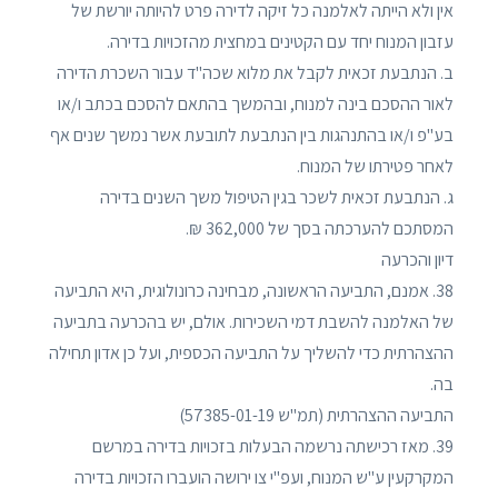
אין ולא הייתה לאלמנה כל זיקה לדירה פרט להיותה יורשת של
עזבון המנוח יחד עם הקטינים במחצית מהזכויות בדירה.
ב. הנתבעת זכאית לקבל את מלוא שכה"ד עבור השכרת הדירה
לאור ההסכם בינה למנוח, ובהמשך בהתאם להסכם בכתב ו/או
בע"פ ו/או בהתנהגות בין הנתבעת לתובעת אשר נמשך שנים אף
לאחר פטירתו של המנוח.
ג. הנתבעת זכאית לשכר בגין הטיפול משך השנים בדירה
המסתכם להערכתה בסך של 362,000 ₪.
דיון והכרעה
38. אמנם, התביעה הראשונה, מבחינה כרונולוגית, היא התביעה
של האלמנה להשבת דמי השכירות. אולם, יש בהכרעה בתביעה
ההצהרתית כדי להשליך על התביעה הכספית, ועל כן אדון תחילה
בה.
התביעה ההצהרתית (תמ"ש 57385-01-19)
39. מאז רכישתה נרשמה הבעלות בזכויות בדירה במרשם
המקרקעין ע"ש המנוח, ועפ"י צו ירושה הועברו הזכויות בדירה