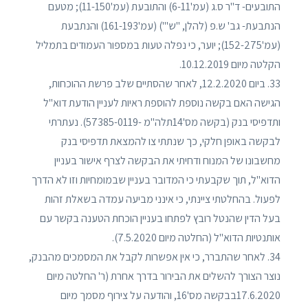
התובעים- ד"ר ס.ג (עמ'6-11) והתובעת (עמ'11-150); מטעם
הנתבעת- גב' ש.פ (להלן, "ש'") (עמ'161-193) והנתבעת
(עמ'152-275); יוער, כי נפלה טעות במספור העמודים בתמליל
הקלטה מיום 10.12.2019.
33. ביום 12.2.2020, לאחר שהסתיים שלב פרשת ההוכחות,
הגישה האם בקשה נוספת להוספת ראיות לעניין הודעת דוא"ל
ותדפיסי בנק (בקשה מס'14תלה"מ -57385-0119). נעתרתי
לבקשה באופן חלקי, כך שנתתי צו להמצאת תדפיסי בנק
מחשבונו של המנוח ודחיתי את הבקשה לצרף אישור בעניין
הדוא"ל, תוך שקבעתי כי המדובר בעניין שבמומחיות וזו לא הדרך
לפעול. בהחלטתי ציינתי, כי אינני מביעה עמדה בשאלת זהות
בעל הדין שהנטל רובץ לפתחו בעניין הוכחת הטענה בקשר עם
אותנטיות הדוא"ל (החלטה מיום 7.5.2020).
34. לאחר שהתברר, כי אין אפשרות לקבל את המסמכים מהבנק,
נוצר הצורך להשלים את הבירור בדרך אחרת (ר' החלטה מיום
17.6.2020בבקשה מס'16, והודעה על צירוף מסמך מיום