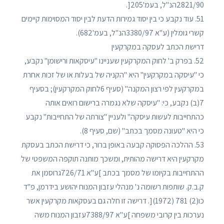
2821/90הנ"ל, בעמ'205[.
51. עוד נקבע כי בין יסוד גמירות הדעת לבין יסוד המסוימות קיימים
קשרי גומלין (ע"א 3380/97הנ"ל, בעמ'682).
דרישת הכתב לעסקה במקרקעין
52. בפרק ב' לחוק המקרקעין שעניינו "עיסקאות ורישומן" נקבע,
כי "עיסקה במקרקעין" היא "הקניה של בעלות או של זכות אחרת
במקרקעין לפי רצון המקנה" (סעיף 6לחוק המקרקעין); בסעיף
7(ב) נקבע, כי: "עיסקה שלא נגמרה ברישום רואים אותה
כהתחייבות לעשות עיסקה" ולעניין "צורתה של התחייבות" נקבע
כי היא "טעונה מסמך בכתב" (שם, סעיף 8).
53. ההלכה הפסוקה קבעה באופן ברור, כי דרישת הכתב בעסקת
מקרקעין היא דרישה מהותית, ומשכך מותנה תוקפה המשפטי של
ההתחייבות בקיומו של מסמך בכתב ]ע"א 726/71גרוסמן את
ק.ב.ק. שותפות רשומה נ' מנהלי עזבון המנוח יהושע בידרמן, פ"ד
כו(2) 781 (1972)[. דרישה זו חלה גם בעסקאות מקרקעין אשר
נערכות בין קרובי משפחה ]ע"א 7388/97עזבון המנוח משה