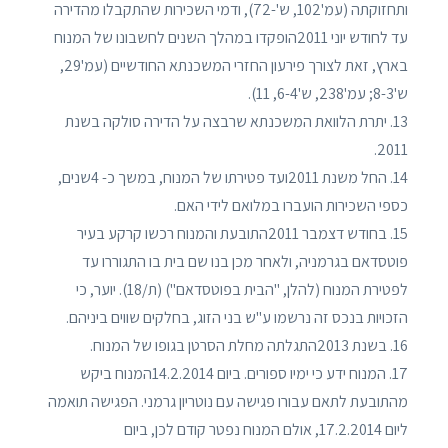
ותחזוקתה (עמ'102, ש'-72), ודמי השכירות שהתקבלו מהדירה
עד לחודש יוני 2011הופקדו במהלך השנים לחשבונו של המנוח
בארץ, זאת לצורך פירעון החזרי המשכנתא החודשיים (עמ'29,
ש'8-3; עמ'238, ש'6-4, 11).
13. יתרת הלוואת המשכנתא שרבצה על הדירה סולקה בשנת
2011.
14. החל משנת 2011ועד פטירתו של המנוח, במשך כ- 4שנים,
כספי השכירות הועברו במלואם לידי האם.
15. בחודש דצמבר 2011התובעת והמנוח רכשו קרקע בעיר
פוטסדאם בגרמניה, ולאחר מכן בנו שם בית בו התגוררו עד
לפטירת המנוח (להלן, "הבית בפוטסדאם") (ת/18). יוער, כי
הזכויות בנכס זה נרשמו ע"ש בני הזוג, בחלקים שווים ביניהם.
16. בשנת 2013התגלתה מחלת הסרטן בגופו של המנוח.
17. המנוח ידע כי ימיו ספורים. ביום 14.2.2014המנוח ביקש
מהתובעת לתאם עבורו פגישה עם נוטריון גרמני. הפגישה תואמה
ליום 17.2.2014, אולם המנוח נפטר קודם לכן, ביום