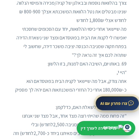
צורך בהלוואות נוספות ובבאלגן של קניה/מכירה והמיסוי הנלווה.
שנינו מבטלים את נטל הלוואות המשכנתא אצלך 800-900 ₪
לחודש אצלי 1,800₪ לחודש
מה שיישאר אחרי כיסוי ההלוואות, יחד עם הסכומים שחסכתי
יאפשרו לי לקנות את הבית בפוטסדאם ומצד שני נשארת הדירה
בפתח תקוה שמניבה הכנסה יציבה משכר דירה, שחשוב לי
שתהיה לכם איך זה נראה לך?"
69. באותו יום, השיבה האם למנוח, בזו הלשון:
"היי י',
אתה צודק, אבל מה שיישאר לקנית הבית בפוטסדאם הוא
כ-180,000₪ אחרי כל החזרי המשכנתאות האם יהיה לך מספיק
כסף לרכישה?"
צרו פתרון עם AI
70. המנוח השיב לשאלת האם, כדלקמן:
"זה פחות ממה שהייתי רוצה מצד אחד, אבל מצד שני אנחנו
נשארים עם הדירה בפ"ת (שמניבה 2,500לחודש) ובלי
פניה ישירה לעורך דין
שמשכנתאות בארץ (שחולבים מאיתנו ביחד כ-2,700לחודש) וזה