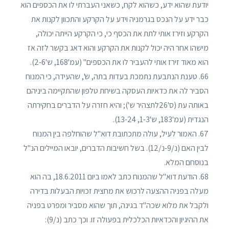
יודעת שהוא ידע, כשהוא לקח, כשאני העברתי לו את הכספים הוא
כבר ידע על הנכס בגרמניה וידע על הקרקע והתכוון לקנות את
הקרקע וזירז אותי לתת את הכסף כי, כי הקרקע הייתה יכולה,
מישהו אחר היה יכול לקנות את הקרקע והוא דאג בקשר לזה אז
הוא מאוד זירז אותי להעביר לו את הכספים" (עמ'168, ש'2-6).
66. טענת הנתבעת נתמכת בעדות בתה, ש', שהעידה, כי המנוח
הסביר לה את כדאיות העסקה בשיחת טלפון שהתקיימה ביניהם
באותה עת (ס'26לתצהיר ש'); והיא חזרה על הדברים בחקירתה
הנגדית (עמ'183, ש'1-3, 13-24).
67. האמור לעיל, עולה מתכתובת דוא"ל שהוחלפה בין המנוח
לבין האם (נ/9-נ/12). בשל חשיבות הדברים, יובאו המיילים הנ"ל
בנוסחם המלא.
68. הודעת דוא"ל שהמנוח כתב לאמו ביום 18.6.2011, בה הוא
מעלה בפניה ההצעה לרכוש את מחצית זכויות הבעלות בדירה
ולקבל את מלוא שכה"ד בגינה, תוך שהוא מסביר ומפרט בפניה
את ההיגיון והכדאיות הכלכלית בפעולה זו. וכך כתב (נ/9):