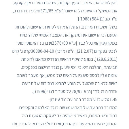
"אין לפרש את האמור בסעיף קטן זה, שבשום נסיבות אין לקעקע
את המשקל הראייתי של הרישום" ]ע"א 371/85פיליפ נ' רוזנברג,
פ"ד מב(1) 584 (1988)[.
בשל חשיבות המרשם, הנטל הראייתי לסתירת הרישום ולהוכחת
הטענה כי הרישום אינו משקף את המצב האמיתי של הזכויות
במקרקעין הוא נטל כבד ]ע"א 2576/03וינברג נ' האפוטרופוס
לנכסי נפקדים (21.2.07); ה"פ (מרכז) 30380-04-10קרפ נ' קרפ
(28.6.2011)[. בנוגע להיקף הראיות הנדרש מהאם להוכחת
תביעתה, ההלכה היא כי: "מי שטוען כנגד הרישום בפנקסים,
שומה עליו לבסס טיעוניו על ראיות של ממש, אף מעבר לאותם
ראיות לכאורה שמוטל על תובע להביא בנסיבות של תביעה
אזרחית רגילה" ]ת"א 228/92ליסטר נ' דגני (1996)[.
45. נטל שכנוע מוגבר בתביעה נגד עיזבון-
המדובר בתביעה של האם שמוגשת כנגד האלמנה והקטינים
בתור יורשי המנוח, כאשר מי שהיה צד לעסקה הנטענת היה
המנוח, שאינו נמצא עוד בין החיים, ואינו יכול להזים או להפריך את