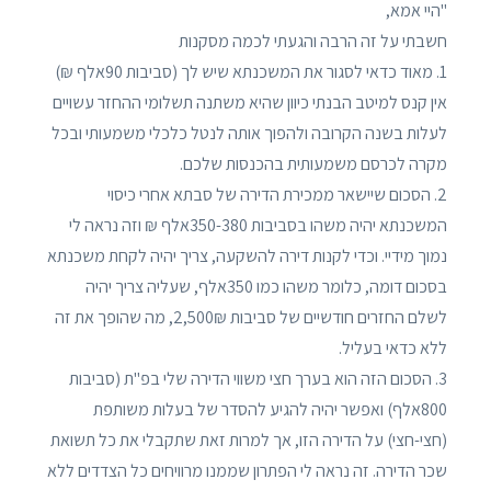
"היי אמא,
חשבתי על זה הרבה והגעתי לכמה מסקנות
1. מאוד כדאי לסגור את המשכנתא שיש לך (סביבות 90אלף ₪)
אין קנס למיטב הבנתי כיוון שהיא משתנה תשלומי ההחזר עשויים
לעלות בשנה הקרובה ולהפוך אותה לנטל כלכלי משמעותי ובכל
מקרה לכרסם משמעותית בהכנסות שלכם.
2. הסכום שיישאר ממכירת הדירה של סבתא אחרי כיסוי
המשכנתא יהיה משהו בסביבות 350-380אלף ₪ וזה נראה לי
נמוך מידיי. וכדי לקנות דירה להשקעה, צריך יהיה לקחת משכנתא
בסכום דומה, כלומר משהו כמו 350אלף, שעליה צריך יהיה
לשלם החזרים חודשיים של סביבות 2,500₪, מה שהופך את זה
ללא כדאי בעליל.
3. הסכום הזה הוא בערך חצי משווי הדירה שלי בפ"ת (סביבות
800אלף) ואפשר יהיה להגיע להסדר של בעלות משותפת
(חצי-חצי) על הדירה הזו, אך למרות זאת שתקבלי את כל תשואת
שכר הדירה. זה נראה לי הפתרון שממנו מרוויחים כל הצדדים ללא