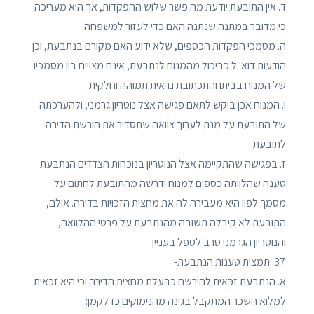
ד. אין התובעת יודעת מה פשר שלוש ההפקדות, אך היא מעריכה
כי מדובר במתנה שנתנה האם כדי לעזור למשפחה.
ה. מסמכי הפקדות הכספים, שלא ידוע האם מקורם בנתבעת, וכן
הודעות דוא"ל כביכול מהמנוח לנתבעת, אינם מצויים בין מסמכיו
של המנוח בביתו והתכתובת נראית תמוהה וחלקית.
ו. המנוח אכן ביקש לתאם פגישה אצל נוטריון גרמני, ולהערכתה
של התובעת על מנת לערוך צוואה שתסדיר את הורשת הדירה
לתובעת.
ז. בפגישה שהתקיימה אצל הנוטריון בנוכחות הצדדים הנתבעת
טענה שהלוותה כספים למנוח ודרשה מהתובעת לחתום על
מסמך לפיו היא מעבירה לה את מחצית הזכויות בדירה. אולם,
התובעת לא קיבלה תשובה מהנתבעת על פרטי ההלוואה,
והנוטריון הגרמני סרב לטפל בעניין.
37. תמצית טענות הנתבעת-
א. הנתבעת זכאית להירשם כבעלת מחצית הדירה וכי היא זכאית
למלוא השכר המתקבל בגינה מהנימוקים כדלקמן: