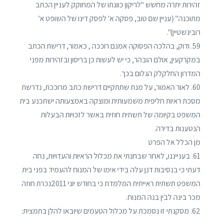
זהירות יתרה מחשש "לריקון כוונתו של המחוקק לעניין הכתב
מתוכנה" (עניין שם טוב, פסקה א' לפסק דינו של השופט א'
רובינשטיין)".
59. ודוק, בהלכה הפסוקה אמנם רוככה , כאמור, דרישת הכתב
במקרקעין, אולם הובהר, כי יש לעשות כן בריסון ובזהירות מפני
המדרון החלקלק הגלום בכך.
60. לאור האמור, על מנת שתתקיים דרישת כתב מרוככת, נדרשת
מסכת ראיות חליפית משמעותית ומוצקה באמצעותה ישתכנע בית
המשפט בקיומה של תשתית חוזית באשר לזכויות הבעלות
הנטענות בדירה.
מן הכלל אל הפרט
61. בענייננו, לאחר שבחנתי את מכלול הראיות והעדויות, נחה
דעתי כי בנסיבות דנן עלה בידי אימו של המנוח להעמיד בפני בית
המשפט תשתית ראייתית המלמדת כי בחודש יוני 2011נכרת חוזה
מכר בינה לבין בנה המנוח.
62. מסקנתי זו נסמכת על מכלול הטעמים שיובאו להלן בתמצית: