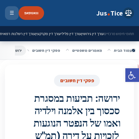
ילוג לתוכן
Jus
Tice
וואטסאפ
☰
פתיחת 
עורך דין גירושין
עורך דין פלילי
עורך דין מקרקעין
עורך דין רשלנות רפואית
תחומי חיפוש מרכזיים
עמוד הבית
מאמרים משפטיים
פסקי דין חשובים
פתח סרגל נגישות
פסקי דין חשובים
ירושה: תביעות במסגרת
סכסוך בין אלמנה וילדיה
ואמו של הנפטר הנוגעות
לזכויות על דירה (תמ"ש