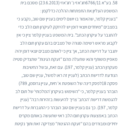
58. בע"א 6766/11חג'אזי נ' חג'אזי (23.6.2013) מסכם בית
המשפט העליון את התפתחות ההלכה כדלקמן :
"בעניין קלמר, שהאמור בו יושם לימים בעניין שם טוב, נקבע כי
במצבים "מיוחדים ויוצאי דופן יש להיזקק לעיקרון תום הלב כדי
להתגבר על עיקרון הכתב". בית המשפט בעניין קלמר ציין כי אין
לקבוע מראש רשימה סגורה של מצבים בהם עקרון תום הלב
יתגבר על דרישת הכתב, אך ציין כי לאותם מצבים יוצאי דופן יהיה
מאפיין משותף והוא שתעלה מהם "זעקת הגינות" שתצדיק סטייה
מעקרון הכתב (עניין קלמר, 197). עם זאת, ובשל החשיבות
הנודעת לדרישת הכתב (לעניין זה ראו למשל, עניין שם טוב,
פסקה 18לפסק דינה של השופטת א' חיות, עניין גרוסמן, 789)
הובהר בעניין קלמר, כי "השימוש בעיקרון 'המלכותי' של תום לב
להגמשת דרישת 'הכתב' צריך להיעשות בזהירות רבה" (עניין
קלמר, 197). כך גם בעניין שם טוב הובהר כי התגברות על דרישת
הכתב באמצעות עקרון תום הלב ראוי שתעשה באותם מקרים
יחידים ומבוררים בהם "זעקת ההגינות" מצדיקה זאת ותוך נקיטת