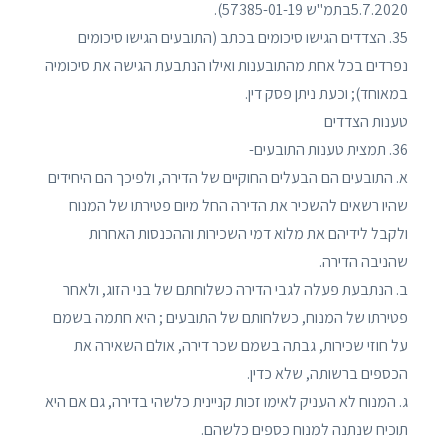
5.7.2020בתמ"ש 57385-01-19).
35. הצדדים הגישו סיכומים בכתב (התובעים הגישו סיכומים
נפרדים בכל אחת מהתובענות ואילו הנתבעת הגישה את סיכומיה
במאוחד); וכעת ניתן פסק דין.
טענות הצדדים
36. תמצית טענות התובעים-
א. התובעים הם הבעלים החוקיים של הדירה, ולפיכך הם היחידים
שהיו רשאים להשכיר את הדירה החל מיום פטירתו של המנוח
ולקבל לידיהם את מלוא דמי השכירות וההכנסות האחרות
שהניבה הדירה.
ב. הנתבעת פעלה לגבי הדירה כשלוחתם של בני הזוג, ולאחר
פטירתו של המנוח, כשלחותם של התובעים ; היא חתמה בשמם
על חוזי שכירות, גבתה בשמם שכר דירה, אולם השאירה את
הכספים ברשותה, שלא כדין.
ג. המנוח לא העניק לאימו זכות קניינית כלשהי בדירה, גם אם היא
תוכיח שנתנה למנוח כספים כלשהם.