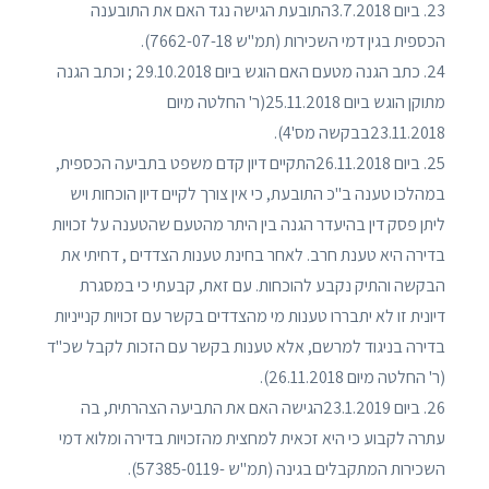
23. ביום 3.7.2018התובעת הגישה נגד האם את התובענה
הכספית בגין דמי השכירות (תמ"ש 7662-07-18).
24. כתב הגנה מטעם האם הוגש ביום 29.10.2018 ; וכתב הגנה
מתוקן הוגש ביום 25.11.2018(ר' החלטה מיום
23.11.2018בבקשה מס'4).
25. ביום 26.11.2018התקיים דיון קדם משפט בתביעה הכספית,
במהלכו טענה ב"כ התובעת, כי אין צורך לקיים דיון הוכחות ויש
ליתן פסק דין בהיעדר הגנה בין היתר מהטעם שהטענה על זכויות
בדירה היא טענת חרב. לאחר בחינת טענות הצדדים , דחיתי את
הבקשה והתיק נקבע להוכחות. עם זאת, קבעתי כי במסגרת
דיונית זו לא יתבררו טענות מי מהצדדים בקשר עם זכויות קנייניות
בדירה בניגוד למרשם, אלא טענות בקשר עם הזכות לקבל שכ"ד
(ר' החלטה מיום 26.11.2018).
26. ביום 23.1.2019הגישה האם את התביעה הצהרתית, בה
עתרה לקבוע כי היא זכאית למחצית מהזכויות בדירה ומלוא דמי
השכירות המתקבלים בגינה (תמ"ש -57385-0119).