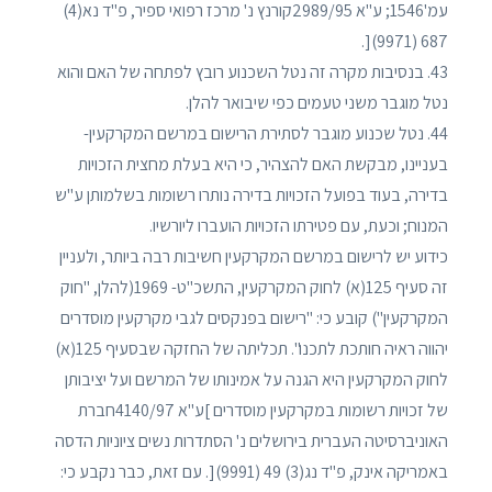
עמ'1546; ע"א 2989/95קורנץ נ' מרכז רפואי ספיר, פ"ד נא(4)
687 (9971)[.
43. בנסיבות מקרה זה נטל השכנוע רובץ לפתחה של האם והוא
נטל מוגבר משני טעמים כפי שיבואר להלן.
44. נטל שכנוע מוגבר לסתירת הרישום במרשם המקרקעין-
בעניינו, מבקשת האם להצהיר, כי היא בעלת מחצית הזכויות
בדירה, בעוד בפועל הזכויות בדירה נותרו רשומות בשלמותן ע"ש
המנוח; וכעת, עם פטירתו הזכויות הועברו ליורשיו.
כידוע יש לרישום במרשם המקרקעין חשיבות רבה ביותר, ולעניין
זה סעיף 125(א) לחוק המקרקעין, התשכ"ט- 1969(להלן, "חוק
המקרקעין") קובע כי: "רישום בפנקסים לגבי מקרקעין מוסדרים
יהווה ראיה חותכת לתכנו". תכליתה של החזקה שבסעיף 125(א)
לחוק המקרקעין היא הגנה על אמינותו של המרשם ועל יציבותן
של זכויות רשומות במקרקעין מוסדרים ]ע"א 4140/97חברת
האוניברסיטה העברית בירושלים נ' הסתדרות נשים ציוניות הדסה
באמריקה אינק, פ"ד נג(3) 49 (9991)[. עם זאת, כבר נקבע כי: