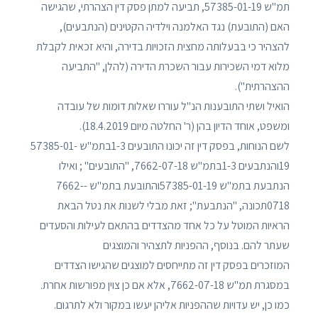
תמ"ש 57385-01-19, תביעה למתן פסק דין הצהרתי, שהגישה
האם (התובעת) נגד האלמנה וילדיה הקטינים (הנתבעים),
להצהיר כי בבעלותה מחצית הזכויות בדירה, והיא זכאית לקבלת
מלוא דמי השכירות עבור השכרת הדירה (להלן, "התביעה
ההצהרתית").
הואיל ושתי התובענות הנ"ל עוררו שאלות דומות של עובדה
ומשפט, אוחד הדיון בהן (ר' החלטה מיום 18.4.2019).
לשם הנוחות, בפסק דין זה יכונו התובעים 1-3בתמ"ש 57385-01-
19והנתבעים 1-3בתמ"ש 7662-07-18, "התובעים" ; ואילו
הנתבעת בתמ"ש 57385-01-19והתובעת בתמ"ש -7662-
0718תכונה, "הנתבעת"; זאת מבלי לשנות את נטל הבאת
הראיות המוטל על כל אחד מהצדדים בהתאם לעילות והסעדים
שעתר להם. בנוסף, ההפניות לתצהיר והמוצגים
המוזכרים בפסק דין זה מתייחסים למוצגים שהגישו הצדדים
במסגרת תמ"ש 7662-07-18, אלא אם כן צוין מפורשות אחרת.
כמו כן, יש עדויות שההפניות אליהן יעשו במקור ולא לתרגום.