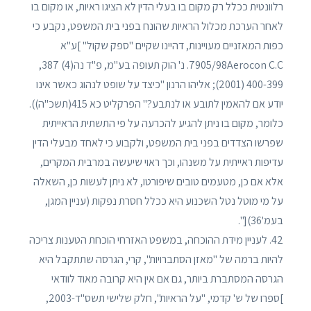
רלוונטית ככלל רק מקום בו בעלי הדין לא הציגו ראיות, או מקום בו
לאחר הערכת מכלול הראיות שהונח בפני בית המשפט, נקבע כי
כפות המאזניים מעויינות, דהיינו שקיים "ספק שקול" ]ע"א
7905/98Aerocon C.C. נ' הוק תעופה בע"מ, פ"ד נה(4) 387,
400-399 (2001); אליהו הרנון "כיצד על שופט לנהוג כאשר אינו
יודע אם להאמין לתובע או לנתבע?" הפרקליט כא 415(תשכ"ה)).
כלומר, מקום בו ניתן להגיע להכרעה על פי התשתית הראייתית
שפרשו הצדדים בפני בית המשפט, ולקבוע כי לאחד מבעלי הדין
עדיפות ראייתית על משנהו, וכך ראוי שיעשה במרבית המקרים,
אלא אם כן, מטעמים טובים שיפורטו, לא ניתן לעשות כן, השאלה
על מי מוטל נטל השכנוע היא ככלל חסרת נפקות (עניין המגן,
בעמ'36)[".
42. לעניין מידת ההוכחה, במשפט האזרחי הוכחת הטענות צריכה
להיות ברמה של "מאזן הסתברויות", קרי, הגרסה שתתקבל היא
הגרסה המסתברת ביותר, גם אם אין היא קרובה מאוד לוודאי
]ספרו של ש' קדמי, "על הראיות", חלק שלישי תשס"ד-2003,