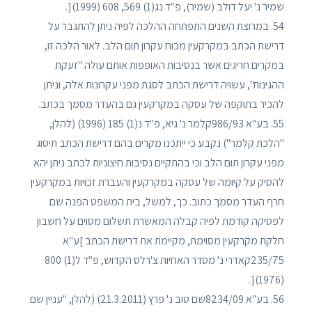
שמיר נ' יעל דולב (שמיר), פ"ד נג(1) 569, 608 (1999)[.
54. במרוצת השנים התפתחה ההלכה לפיה ניתן להתגבר על
דרישת הכתב במקרקעין מכוח עקרון תום הלב. לאור הלכה זו,
במקרים חריגים אשר בנסיבות האופפות אותם עולה "זעקת
ההגינות", עשויה דרישת הכתב לסגת מפני עקרונות אלה, וניתן
להכיר בתוקפה של עסקה במקרקעין גם בהעדר מסמך בכתב.
55. בע"א 986/93קלמר נ' גיא, פ"ד נ(1) 185 (1996) (להלן,
"הלכת קלמר") נקבע כי ייתכנו מקרים בהם דרישת הכתב תיסוג
מפני עקרון תום הלב וכי בהתקיים נסיבות חיצוניות לכתב ניתן יהא
להסיק על קיומה של עסקה במקרקעין והעברת זכויות במקרקעין
חרף העדר מסמך כתוב. כך, למשל, בית המשפט הפנה שם
לפסיקה קודמת לפיה קבלה המאשרת תשלום מסוים על חשבון
חלקת מקרקעין מסוימת, מקיימת את דרישת הכתב ]ע"א
235/75קאדרי נ' מסדר האחיות צ'רלס הקדוש, פ"ד ל(1) 800
(1976)[.
56. בע"א 8234/09שם טוב נ' פרץ (21.3.2011) (להלן, "עניין שם