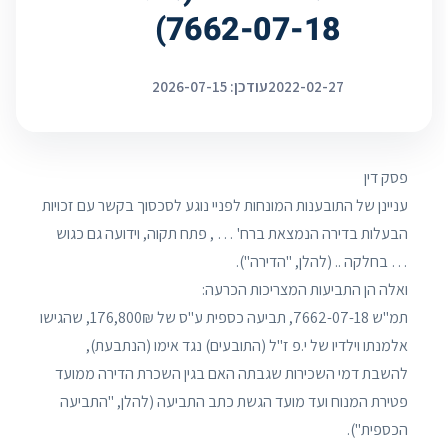
7662-07-18)
2022-02-27
עודכן: 2026-07-15
פסק דין
עניינן של התובענות המונחות לפניי נוגע לסכסוך בקשר עם זכויות
הבעלות בדירה הנמצאת ברח' … , פתח תקוה, וידועה גם כגוש
… בחלקה .. (להלן, "הדירה").
ואלה הן התביעות המצריכות הכרעה:
תמ"ש 7662-07-18, תביעה כספית ע"ס של 176,800₪, שהגישו
אלמנתו וילדיו של י.פ ז"ל (התובעים) נגד אימו (הנתבעת),
להשבת דמי השכירות שגבתה האם בגין השכרת הדירה ממועד
פטירת המנוח ועד מועד הגשת כתב התביעה (להלן, "התביעה
הכספית").