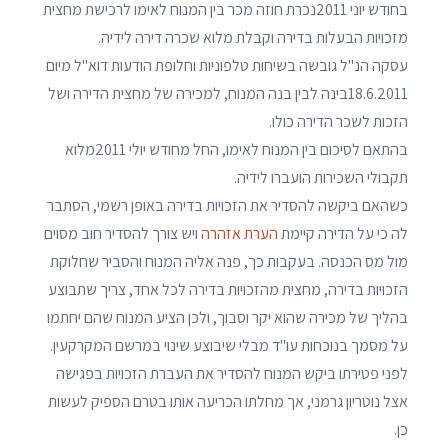
בחודש יוני 2011נכרת חוזה מכר בין המנוח לאימו לרכישת מחצית
מזכויות הבעלות בדירה וקבלת מלוא שכרה דירה לידיה.
עסקה הנ"ל גובשה בשיחות טלפוניות וחלופת הודעות דוא"ל מיום
18.6.2011בינה לבין בנה המנוח, למכירה של מחצית הדירה ושל
הזכות לשכר הדירה כולו.
בהתאם לסיכום בין המנוח לאימו, החל מחודש יולי 2011מלוא
תקבולי השכירות הועברו לידיה.
כשהאם ביקשה להסדיר את הזכויות בדירה באופן רשמי, הסתבר
לה כי על הדירה קיימת
הערת אזהרה
ויש צורך להסדיר חוב מסוים
מול מס הכנסה. בעקבות כך, פנה אליה המנוח והסביר שחלוקת
הזכויות בדירה, מחצית מהזכויות בדירה לכל אחד, צריך שתבוצע
בהליך של מכירה שהוא יקר וסבוך, ולכן הציע המנוח שהם יחתמו
על מסמך בנוכחות עו"ד מבלי שיבוצע שינוי במרשם המקרקעין.
לפני פטירתו ביקש המנוח להסדיר את העברת הזכויות בפגישה
אצל נוטריון גרמני, אך מחלתו הכריעה אותו בטרם הספיק לעשות
כן.