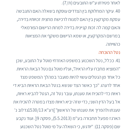
לאחר פטירתו ע"ש התובעים (ת/7).
40. עיקר המחלוקת בין הצדדים עוסקת בשאלה האם התגבשה
עסקת מקרקעין בין האם למנוח לרכישת מחצית זכויותיו בדירה,
והאם קמה לה זכות קניינית בדירה למרות הרישום הפורמאלי
במרשם המקרקעין, או שמא הרישום משקף את המציאות
כהווייתה.
נטל ההוכחה
41. ככלל, נטל השכנוע במשפט האזרחי מוטל על התובע, שכן
"המוציא מחברו עליו הראיה", ועליו מוטל גם נטל הבאת הראיות.
כל אחד מן הנטלים עשוי להיות מועבר במהלך המשפט מצד
אחד לרעהו. "כך כאשר הצד שנשא בנטל הבאת הראיות הביא די
ראיות כדי להוכיח את טענתו, עובר נטל זה, הנטל להביא ראיות,
אל בעל הדין השני, כדי שזה יביא ראיות מצדו במטרה להוכיח את
טענתו ולהפריך את טענתו של הראשון" ]רע"א 1530/13גדלוב נ'
הארגז מפעל תחבורה בע"מ (5.5.2013), פסקה 9[. ועוד נקבע
שם (פסקה 11): "יודגש, כי השאלה על מי מוטל נטל השכנוע