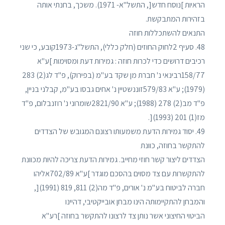
הראיות ]נוסח חדש[, התשל"א- 1971). משכך, בחנתי אותה
בזהירות המתבקשת.
התנאים להשתכללות חוזה
48. סעיף 2לחוק החוזים (חלק כללי), התשל"ג-1973קובע, כי שני
רכיבים דרושים כדי לכרות חוזה : גמירות דעת ומסוימות ]ע"א
158/77רבינאי נ' חברת מן שקד בע"מ (בפירוק), פ"ד לג(2) 283
(1979); ע"א 579/83זוננשטיין נ' אחים גבסו בע"מ, קבלני בניין,
פ"ד מב(2) 278 (1988); ע"א 2821/90שומרוני נ' רוזנבלום, פ"ד
מז(1) 201 (1993)[.
49. יסוד גמירות הדעת משמעותו רצונם המגובש של הצדדים
להתקשר בחוזה, כוונת
הצדדים ליצור קשר חוזי מחייב. גמירות הדעת צריכה להיות מכוונת
להתקשרות עם צד מסוים בהסכם מוגדר ]ע"א 702/89אליהו
חברה לביטוח בע"מ נ' אורים, פ"ד מה(2) 811, 819 (1991)[,
והמבחן להתקיימותה הינו מבחן אובייקטיבי, דהיינו
הביטוי החיצוני אשר נותן צד לרצונו להתקשר בחוזה ]רע"א