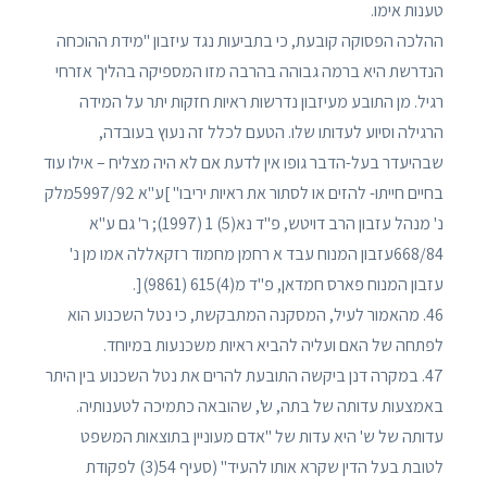
טענות אימו.
ההלכה הפסוקה קובעת, כי בתביעות נגד עיזבון "מידת ההוכחה
הנדרשת היא ברמה גבוהה בהרבה מזו המספיקה בהליך אזרחי
רגיל. מן התובע מעיזבון נדרשות ראיות חזקות יתר על המידה
הרגילה וסיוע לעדותו שלו. הטעם לכלל זה נעוץ בעובדה,
שבהיעדר בעל-הדבר גופו אין לדעת אם לא היה מצליח – אילו עוד
בחיים חייתו- להזים או לסתור את ראיות יריבו" ]ע"א 5997/92מלק
נ' מנהל עזבון הרב דויטש, פ"ד נא(5) 1 (1997); ר' גם ע"א
668/84עזבון המנוח עבד א רחמן מחמוד רזקאללה אמו מן נ'
עזבון המנוח פארס חמדאן, פ"ד מ(4)615 (9861)[.
46. מהאמור לעיל, המסקנה המתבקשת, כי נטל השכנוע הוא
לפתחה של האם ועליה להביא ראיות משכנעות במיוחד.
47. במקרה דנן ביקשה התובעת להרים את נטל השכנוע בין היתר
באמצעות עדותה של בתה, ש', שהובאה כתמיכה לטענותיה.
עדותה של ש' היא עדות של "אדם מעוניין בתוצאות המשפט
לטובת בעל הדין שקרא אותו להעיד" (סעיף 54(3) לפקודת