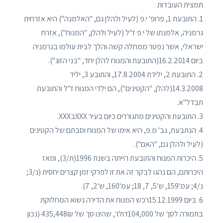
תמצית העובדות
1. התובעת 1, פרופ' י.פ (לעיל ולהלן גם, "האלמנה") היא אזרחית
גרמניה, אלמנתו של י.פ ז"ל (לעיל ולהלן, "המנוח"), אזרח
ישראלי, אשר נפטר ממחלה קשה והלך לבית עולמו בגרמניה
ביום 16.2.2014(התובעת והמנוח להלן יחד, "בני הזוג").
2. התובעת 2, ילידת 17.8.2004, והתובע 3, יליד
14.3.2008(להלן, "הקטינים"), הם ילדי המנוח ז"ל והתובעת
תבדל"א.
3. התובעת והקטינים מתגוררים כיום בעיר XXXבXXX.
4. הנתבעת, גב' מ.פ, היא אימו של המנוח וסבתם של הקטינים
(לעיל ולהלן גם, "האם").
5. היכרות המנוח והתובעת הייתה בשנת 1996(ת/3), ומאז
היכרותם, הם נהגו לבקר זה את זו לפרקי זמן קצרים יחסית (נ/3;
נ/4; עמ'159, ש'5, 7, 18; עמ'160, ש'2, 7).
6. ביום 15.12.1999רכש המנוח את הדירה נשוא המחלוקת
בתמורה לסך של 104,000דולר, שהינו סך של 435,448₪ (נכון