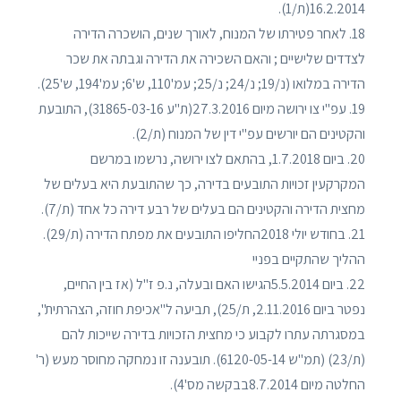
16.2.2014(ת/1).
18. לאחר פטירתו של המנוח, לאורך שנים, הושכרה הדירה
לצדדים שלישיים ; והאם השכירה את הדירה וגבתה את שכר
הדירה במלואו (נ/19; נ/24; נ/25; עמ'110, ש'6; עמ'194, ש'25).
19. עפ"י צו ירושה מיום 27.3.2016(ת"ע 31865-03-16), התובעת
והקטינים הם יורשים עפ"י דין של המנוח (ת/2).
20. ביום 1.7.2018, בהתאם לצו ירושה, נרשמו במרשם
המקרקעין זכויות התובעים בדירה, כך שהתובעת היא בעלים של
מחצית הדירה והקטינים הם בעלים של רבע דירה כל אחד (ת/7).
21. בחודש יולי 2018החליפו התובעים את מפתח הדירה (ת/29).
ההליך שהתקיים בפניי
22. ביום 5.5.2014הגישו האם ובעלה, נ.פ ז"ל (אז בין החיים,
נפטר ביום 2.11.2016, ת/25), תביעה ל"אכיפת חוזה, הצהרתית",
במסגרתה עתרו לקבוע כי מחצית הזכויות בדירה שייכות להם
(ת/23) (תמ"ש 6120-05-14). תובענה זו נמחקה מחוסר מעש (ר'
החלטה מיום 8.7.2014בבקשה מס'4).