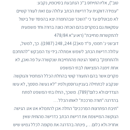
טוב"), אליו התייחס ב"כ הנתבעת בסיכומיו, נקבע:
"עמידה דווקנית על דרישת הכתב עלולה עם זאת לעורר קשיים
לא מבוטלים עד כי "השכר שבהחמרה יצא בהפסד של ביטול
עסקאות גם במקרים בהם הוכחה כוונה ברורה וחד משמעית
להתקשרות מחייבת" (ראו ע"א 478/84
דובשני נ' חממי, פ"ד מא(2) 244, 248 (1987)). כך, למשל,
עלולה דרישת הכתב לשמש אמתלה בידי צד המבקש "להתחכם
ולהתחמק" בחוסר הגינות מהתחייבות שנקשרה על פה ואכן, לא
אחת זימנה המציאות לבתי המשפט
מקרים אשר בהם התעורר קושי בהחלת הכלל המחמיר והנוקשה
שנקבע לכתחילה בעניין גרוסמן ולפיו: "לא נעשה מסמך, לא עשו
הצדדים ולא כלום"(789). משכך, החלו בתי המשפט לפתח
בהדרגה "תורה מרככת" לאותו הכלל…
"תיבת הפתרונות המרככים" החלה אכן להתמלא אט אט. הגישה
הנוקשה המיישמת את דרישת הכתב כדרישה מהותית שאין
אחריה ולא כלום…, פינתה בהדרגה את מקומה לכלל גמיש שיש