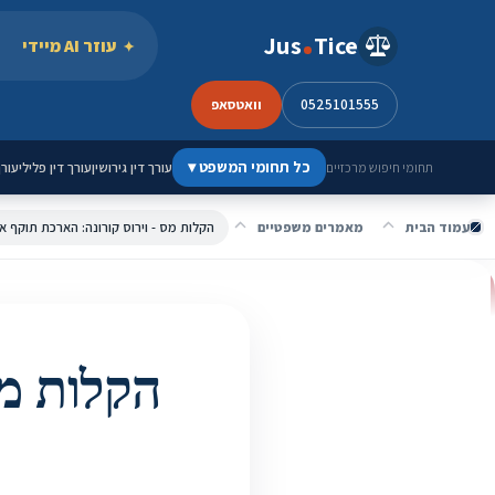
ילוג לתוכן
Jus
Tice
עוזר AI מיידי
0525101555
וואטסאפ
כל תחומי המשפט
▾
עורך דין גירושין
עורך דין פלילי
עורך
תחומי חיפוש מרכזיים
עמוד הבית
מאמרים משפטיים
הקלות מס - וירוס קורונה: הארכת תוקף אי
הקלות מס