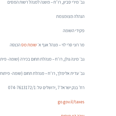
גב׳ מירי סביון, רו״ח – משנה למנהל רשות המסים
הנהלה מצומצמת
פקידי השומה
מר רוני סרי לוי – מנהל אגף א׳
שומת מס
הכנסה
גב׳ מינה גולן, רו״ח – מנהלת תחום בכירה (שומה- פיתוח
גב׳ עדית אלימלך, רו״ח – מנהלת תחום (שומה- פיתוח ו
רח' בנק ישראל 7 ,ירושלים טל: 074-7613172/1
go.gov.il/taxes
עורך דין מיסים